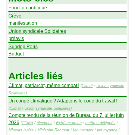
Fonction publique
Grève
manifestation
Union syndicale Solidaires
préavis
Sundep
Paris
Budget
Articles liés
Climat, patriarcat, même combat
!
(
Climat
/
Union syndicale
Solidaires
)
Un congé climatique
? Adaptons le code du travail
!
(
Climat
/
Union syndicale Solidaires
)
Compte rendu de la réunion de Bureau du 7 juillet juin
2026
(
CCMA
/
élections
/
Extrême droite
/
maîtres délégués
/
Mineurs isolés
/
Ministère-Rectorat
/
Mouvement
/
prévoyance
/