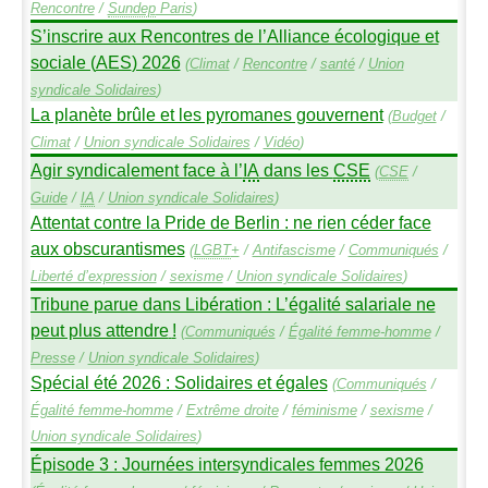
Rencontre
/
Sundep
Paris
)
S’inscrire aux Rencontres de l’Alliance écologique et
sociale (
AES
) 2026
(
Climat
/
Rencontre
/
santé
/
Union
syndicale Solidaires
)
La planète brûle et les pyromanes gouvernent
(
Budget
/
Climat
/
Union syndicale Solidaires
/
Vidéo
)
Agir syndicalement face à l’
IA
dans les
CSE
(
CSE
/
Guide
/
IA
/
Union syndicale Solidaires
)
Attentat contre la Pride de Berlin : ne rien céder face
aux obscurantismes
(
LGBT
+
/
Antifascisme
/
Communiqués
/
Liberté d’expression
/
sexisme
/
Union syndicale Solidaires
)
Tribune parue dans Libération : L’égalité salariale ne
peut plus attendre
!
(
Communiqués
/
Égalité femme-homme
/
Presse
/
Union syndicale Solidaires
)
Spécial été 2026 : Solidaires et égales
(
Communiqués
/
Égalité femme-homme
/
Extrême droite
/
féminisme
/
sexisme
/
Union syndicale Solidaires
)
Épisode 3 : Journées intersyndicales femmes 2026