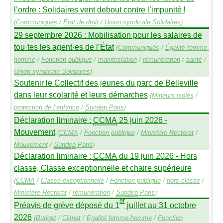
l’ordre : Solidaires vent debout contre l’impunité
!
(
Communiqués
/
État de droit
/
Union syndicale Solidaires
)
29 septembre 2026 : Mobilisation pour les salaires de
tou
·
tes les agent
·
es de l’État
(
Communiqués
/
Égalité femme-
homme
/
Fonction publique
/
manifestation
/
rémunération
/
santé
/
Union syndicale Solidaires
)
Soutenir le Collectif des jeunes du parc de Belleville
dans leur scolarité et leurs démarches
(
Mineurs isolés
/
protection de l’enfance
/
Sundep
Paris
)
Déclaration liminaire :
CCMA
25 juin 2026 -
Mouvement
(
CCMA
/
Fonction publique
/
Ministère-Rectorat
/
Mouvement
/
Sundep
Paris
)
Déclaration liminaire :
CCMA
du 19 juin 2026 - Hors
classe, Classe exceptionnelle et chaire supérieure
(
CCMA
/
Classe exceptionnelle
/
Fonction publique
/
hors-classe
/
Ministère-Rectorat
/
rémunération
/
Sundep
Paris
)
er
Préavis de grève déposé du 1
juillet au 31 octobre
2026
(
Budget
/
Climat
/
Égalité femme-homme
/
Fonction