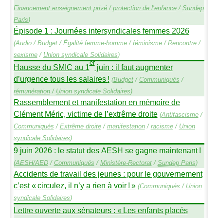
Financement enseignement privé
/
protection de l’enfance
/
Sundep
Paris
)
Épisode 1 : Journées intersyndicales femmes 2026
(
Audio
/
Budget
/
Égalité femme-homme
/
féminisme
/
Rencontre
/
sexisme
/
Union syndicale Solidaires
)
er
Hausse du
SMIC
au 1
juin : il faut augmenter
d’urgence tous les salaires
!
(
Budget
/
Communiqués
/
rémunération
/
Union syndicale Solidaires
)
Rassemblement et manifestation en mémoire de
Clément Méric, victime de l’extrême droite
(
Antifascisme
/
Communiqués
/
Extrême droite
/
manifestation
/
racisme
/
Union
syndicale Solidaires
)
9 juin 2026 : le statut des
AESH
se gagne maintenant
!
(
AESH
/
AED
/
Communiqués
/
Ministère-Rectorat
/
Sundep
Paris
)
Accidents de travail des jeunes : pour le gouvernement
c’est «
circulez, il n’y a rien à voir
!
»
(
Communiqués
/
Union
syndicale Solidaires
)
Lettre ouverte aux sénateurs : «
Les enfants placés