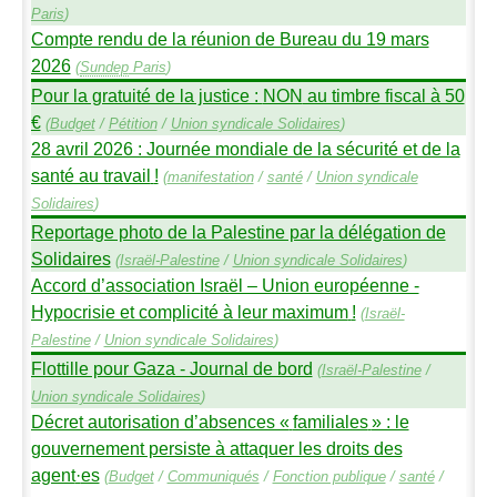
Paris
)
Compte rendu de la réunion de Bureau du 19 mars
2026
(
Sundep
Paris
)
Pour la gratuité de la justice :
NON
au timbre fiscal à 50
€
(
Budget
/
Pétition
/
Union syndicale Solidaires
)
28 avril 2026 : Journée mondiale de la sécurité et de la
santé au travail
!
(
manifestation
/
santé
/
Union syndicale
Solidaires
)
Reportage photo de la Palestine par la délégation de
Solidaires
(
Israël-Palestine
/
Union syndicale Solidaires
)
Accord d’association Israël – Union européenne -
Hypocrisie et complicité à leur maximum
!
(
Israël-
Palestine
/
Union syndicale Solidaires
)
Flottille pour Gaza - Journal de bord
(
Israël-Palestine
/
Union syndicale Solidaires
)
Décret autorisation d’absences «
familiales
» : le
gouvernement persiste à attaquer les droits des
agent
·
es
(
Budget
/
Communiqués
/
Fonction publique
/
santé
/