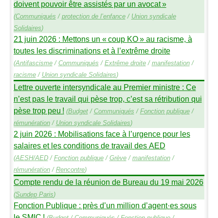
doivent pouvoir être assistés par un avocat
»
(
Communiqués
/
protection de l’enfance
/
Union syndicale
Solidaires
)
21 juin 2026 : Mettons un «
coup
KO
» au racisme, à
toutes les discriminations et à l’extrême droite
(
Antifascisme
/
Communiqués
/
Extrême droite
/
manifestation
/
racisme
/
Union syndicale Solidaires
)
Lettre ouverte intersyndicale au Premier ministre : Ce
n’est pas le travail qui pèse trop, c’est sa rétribution qui
pèse trop peu
!
(
Budget
/
Communiqués
/
Fonction publique
/
rémunération
/
Union syndicale Solidaires
)
2 juin 2026 : Mobilisations face à l’urgence pour les
salaires et les conditions de travail des
AED
(
AESH
/
AED
/
Fonction publique
/
Grève
/
manifestation
/
rémunération
/
Rencontre
)
Compte rendu de la réunion de Bureau du 19 mai 2026
(
Sundep
Paris
)
Fonction Publique : près d’un million d’agent
·
es sous
le
SMIC
!
(
Budget
/
Communiqués
/
Fonction publique
/