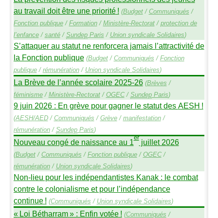
au travail doit être une priorité
!
(
Budget
/
Communiqués
/
Fonction publique
/
Formation
/
Ministère-Rectorat
/
protection de
l’enfance
/
santé
/
Sundep
Paris
/
Union syndicale Solidaires
)
S’attaquer au statut ne renforcera jamais l’attractivité de
la Fonction publique
(
Budget
/
Communiqués
/
Fonction
publique
/
rémunération
/
Union syndicale Solidaires
)
La Brève de l’année scolaire 2025-26
(
Brèves
/
féminisme
/
Ministère-Rectorat
/
OGEC
/
Sundep
Paris
)
9 juin 2026 : En grève pour gagner le statut des
AESH
!
(
AESH
/
AED
/
Communiqués
/
Grève
/
manifestation
/
rémunération
/
Sundep
Paris
)
er
Nouveau congé de naissance au 1
juillet 2026
(
Budget
/
Communiqués
/
Fonction publique
/
OGEC
/
rémunération
/
Union syndicale Solidaires
)
Non-lieu pour les indépendantistes Kanak : le combat
contre le colonialisme et pour l’indépendance
continue
!
(
Communiqués
/
Union syndicale Solidaires
)
«
Loi Bétharram
» : Enfin votée
!
(
Communiqués
/