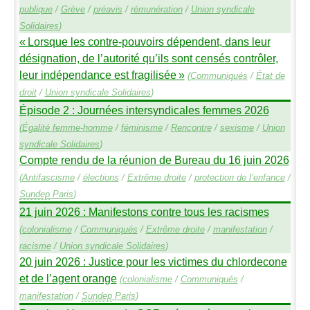
publique
/
Grève
/
préavis
/
rémunération
/
Union syndicale
Solidaires
)
«
Lorsque les contre-pouvoirs dépendent, dans leur
désignation, de l’autorité qu’ils sont censés contrôler,
leur indépendance est fragilisée
»
(
Communiqués
/
État de
droit
/
Union syndicale Solidaires
)
Épisode 2 : Journées intersyndicales femmes 2026
(
Égalité femme-homme
/
féminisme
/
Rencontre
/
sexisme
/
Union
syndicale Solidaires
)
Compte rendu de la réunion de Bureau du 16 juin 2026
(
Antifascisme
/
élections
/
Extrême droite
/
protection de l’enfance
/
Sundep
Paris
)
21 juin 2026 : Manifestons contre tous les racismes
(
colonialisme
/
Communiqués
/
Extrême droite
/
manifestation
/
racisme
/
Union syndicale Solidaires
)
20 juin 2026 : Justice pour les victimes du chlordecone
et de l’agent orange
(
colonialisme
/
Communiqués
/
manifestation
/
Sundep
Paris
)