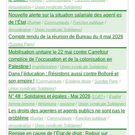
rémunération
/
Union syndicale Solidaires
)
Nouvelle alerte sur la situation salariale des agent
·
es
de l’État
(
Budget
/
Communiqués
/
Fonction publique
/
rémunération
/
Union syndicale Solidaires
)
Compte rendu de la réunion de Bureau du 4 mai 2026
(
Sundep
Paris
)
Mobilisation unitaire le 22 mai contre Carrefour
complice de l’occupation et de la colonisation en
Palestine
!
(
manifestation
/
Union syndicale Solidaires
)
Dans l’éducation : Résistons aussi contre Bolloré et
son empire
!
(
Communiqués
/
Extrême droite
/
Sundep
Paris
/
Union syndicale Solidaires
)
N° 48 : Solidaires et égales - Mai 2026
(
LGBT
+
/
Égalité
femme-homme
/
féminisme
/
sexisme
/
Union syndicale Solidaires
)
Les droits des agentes et agents publics ne sont pas le
problème
(
Budget
/
Communiqués
/
Fonction publique
/
rémunération
/
Union syndicale Solidaires
)
Remise en cause de l’État de droit : Retour sur