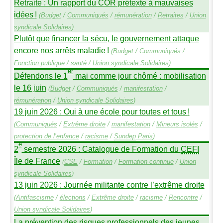
Retraite : Un rapport du
COR
prétexte à mauvaises
idées
!
(
Budget
/
Communiqués
/
rémunération
/
Retraites
/
Union
syndicale Solidaires
)
Plutôt que financer la sécu, le gouvernement attaque
encore nos arrêts maladie
!
(
Budget
/
Communiqués
/
Fonction publique
/
santé
/
Union syndicale Solidaires
)
er
Défendons le 1
mai comme jour chômé : mobilisation
le 16 juin
(
Budget
/
Communiqués
/
manifestation
/
rémunération
/
Union syndicale Solidaires
)
19 juin 2026 : Oui à une école pour toutes et tous
!
(
Communiqués
/
Extrême droite
/
manifestation
/
Mineurs isolés
/
protection de l’enfance
/
racisme
/
Sundep
Paris
)
e
2
semestre 2026 : Catalogue de Formation du
CEFI
Île de France
(
CSE
/
Formation
/
Formation continue
/
Union
syndicale Solidaires
)
13 juin 2026 : Journée militante contre l’extrême droite
(
Antifascisme
/
élections
/
Extrême droite
/
racisme
/
Rencontre
/
Union syndicale Solidaires
)
La prévention des risques professionnels des jeunes