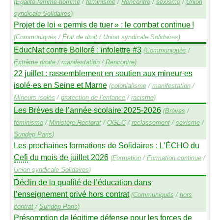
(
Égalité femme-homme
/
féminisme
/
Rencontre
/
sexisme
/
Union
syndicale Solidaires
)
Projet de loi «
permis de tuer
» : le combat continue
!
(
Communiqués
/
État de droit
/
Union syndicale Solidaires
)
EducNat contre Bolloré : infolettre #3
(
Communiqués
/
Extrême droite
/
manifestation
/
Rencontre
)
22 juillet : rassemblement en soutien aux mineur
·
es
isolé
·
es en Seine et Marne
(
colonialisme
/
manifestation
/
Mineurs isolés
/
protection de l’enfance
/
racisme
)
Les Brèves de l’année scolaire 2025-2026
(
Brèves
/
féminisme
/
Ministère-Rectorat
/
OGEC
/
reclassement
/
sexisme
/
Sundep
Paris
)
Les prochaines formations de Solidaires : L’É
CHO
du
Cefi
du mois de juillet 2026
(
Formation
/
Formation continue
/
Union syndicale Solidaires
)
Déclin de la qualité de l’éducation dans
l’enseignement privé hors contrat
(
Communiqués
/
hors
contrat
/
Sundep
Paris
)
Présomption de légitime défense pour les forces de