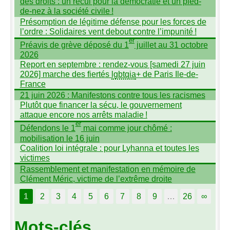
des droits : un recul pour la démocratie et un pied-
de-nez à la société civile
!
Présomption de légitime défense pour les forces de
l’ordre : Solidaires vent debout contre l’impunité
!
er
Préavis de grève déposé du 1
juillet au 31 octobre
2026
Report en septembre : rendez-vous [samedi 27 juin
2026] marche des fiertés
lgbtqia
+ de Paris Ile-de-
France
21 juin 2026 : Manifestons contre tous les racismes
Plutôt que financer la sécu, le gouvernement
attaque encore nos arrêts maladie
!
er
Défendons le 1
mai comme jour chômé :
mobilisation le 16 juin
Coalition loi intégrale : pour Lyhanna et toutes les
victimes
Rassemblement et manifestation en mémoire de
Clément Méric, victime de l’extrême droite
1
2
3
4
5
6
7
8
9
…
26
∞
Mots-clés