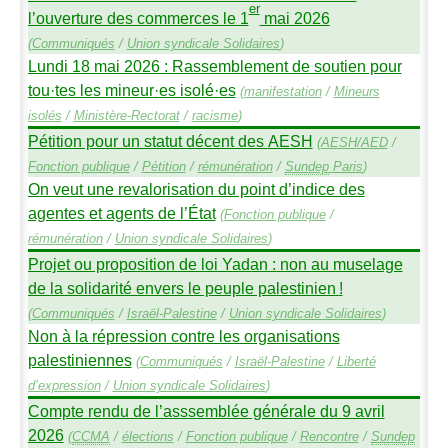
er
l’ouverture des commerces le 1
mai 2026
(
Communiqués
/
Union syndicale Solidaires
)
Lundi 18 mai 2026 : Rassemblement de soutien pour
tou
·
tes les mineur
·
es isolé
·
es
(
manifestation
/
Mineurs
isolés
/
Ministère-Rectorat
/
racisme
)
Pétition pour un statut décent des
AESH
(
AESH
/
AED
/
Fonction publique
/
Pétition
/
rémunération
/
Sundep
Paris
)
On veut une revalorisation du point d’indice des
agentes et agents de l’État
(
Fonction publique
/
rémunération
/
Union syndicale Solidaires
)
Projet ou proposition de loi Yadan : non au muselage
de la solidarité envers le peuple palestinien
!
(
Communiqués
/
Israël-Palestine
/
Union syndicale Solidaires
)
Non à la répression contre les organisations
palestiniennes
(
Communiqués
/
Israël-Palestine
/
Liberté
d’expression
/
Union syndicale Solidaires
)
Compte rendu de l’asssemblée générale du 9 avril
2026
(
CCMA
/
élections
/
Fonction publique
/
Rencontre
/
Sundep