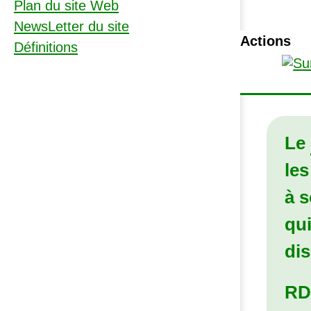
Plan du site Web
NewsLetter du site
Actions
Définitions
Le
les
à s
qui
dis
RD