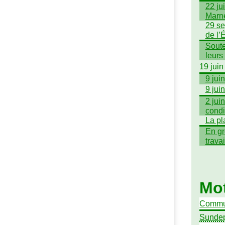
22 ju
Marn
29 se
de l’É
Soute
leurs
19 juin
9 jui
9 jui
2 jui
condi
La pl
En gr
trava
Mot
Commu
Sunde