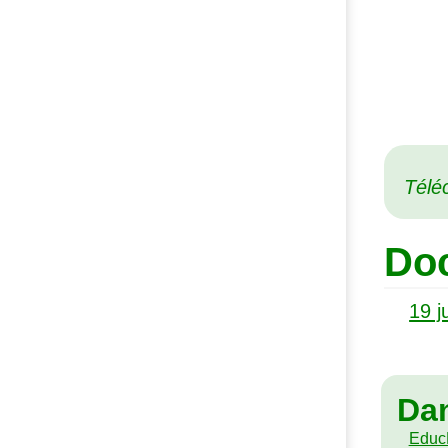
Téléc
Doc
19 j
Da
EducN