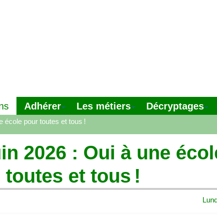
Adhérer
Les métiers
Décryptages
ns
e école pour toutes et tous
!
uin 2026 : Oui à une écol
 toutes et tous
!
Lund