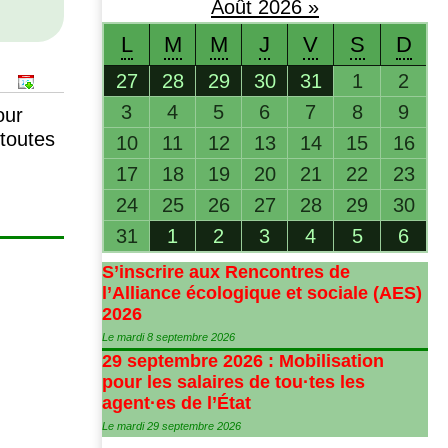
Août
2026
»
L
M
M
J
V
S
D
27
28
29
30
31
1
2
3
4
5
6
7
8
9
our
 toutes
10
11
12
13
14
15
16
17
18
19
20
21
22
23
24
25
26
27
28
29
30
31
1
2
3
4
5
6
S’inscrire aux Rencontres de
l’Alliance écologique et sociale (
AES
)
2026
Le mardi 8 septembre 2026
29 septembre 2026 : Mobilisation
pour les salaires de tou
·
tes les
agent
·
es de l’État
Le mardi 29 septembre 2026