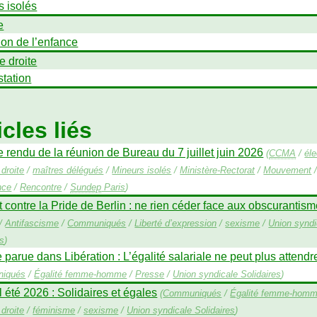
s isolés
e
ion de l’enfance
e droite
station
icles liés
rendu de la réunion de Bureau du 7 juillet juin 2026
(
CCMA
/
éle
droite
/
maîtres délégués
/
Mineurs isolés
/
Ministère-Rectorat
/
Mouvement
nce
/
Rencontre
/
Sundep
Paris
)
t contre la Pride de Berlin : ne rien céder face aux obscurantis
/
Antifascisme
/
Communiqués
/
Liberté d’expression
/
sexisme
/
Union syndi
es
)
 parue dans Libération : L’égalité salariale ne peut plus attendr
iqués
/
Égalité femme-homme
/
Presse
/
Union syndicale Solidaires
)
 été 2026 : Solidaires et égales
(
Communiqués
/
Égalité femme-hom
droite
/
féminisme
/
sexisme
/
Union syndicale Solidaires
)