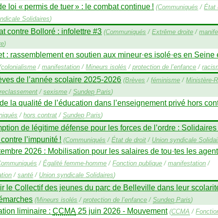
de loi «
permis de tuer
» : le combat continue
!
(
Communiqués
/
État 
ndicale Solidaires
)
 contre Bolloré : infolettre #3
(
Communiqués
/
Extrême droite
/
manife
re
)
let : rassemblement en soutien aux mineur
·
es isolé
·
es en Seine 
(
colonialisme
/
manifestation
/
Mineurs isolés
/
protection de l’enfance
/
raci
èves de l’année scolaire 2025-2026
(
Brèves
/
féminisme
/
Ministère-R
reclassement
/
sexisme
/
Sundep
Paris
)
de la qualité de l’éducation dans l’enseignement privé hors cont
iqués
/
hors contrat
/
Sundep
Paris
)
tion de légitime défense pour les forces de l’ordre : Solidaires
contre l’impunité
!
(
Communiqués
/
État de droit
/
Union syndicale Solidai
embre 2026 : Mobilisation pour les salaires de tou
·
tes les agen
Communiqués
/
Égalité femme-homme
/
Fonction publique
/
manifestation
/
tion
/
santé
/
Union syndicale Solidaires
)
r le Collectif des jeunes du parc de Belleville dans leur scolarit
démarches
(
Mineurs isolés
/
protection de l’enfance
/
Sundep
Paris
)
tion liminaire :
CCMA
25 juin 2026 - Mouvement
(
CCMA
/
Fonctio