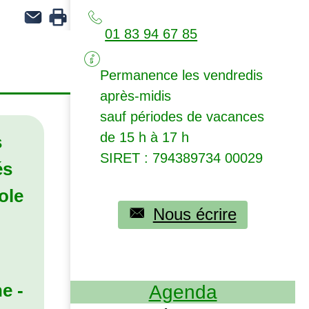
01 83 94 67 85
Permanence les vendredis
après-midis
sauf périodes de vacances
de 15 h à 17 h
s
SIRET
: 794389734 00029
és
ole
Nous écrire
e -
Agenda