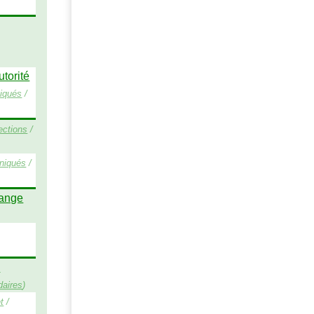
utorité
iqués
/
ections
/
iqués
/
range
s
daires
)
t
/