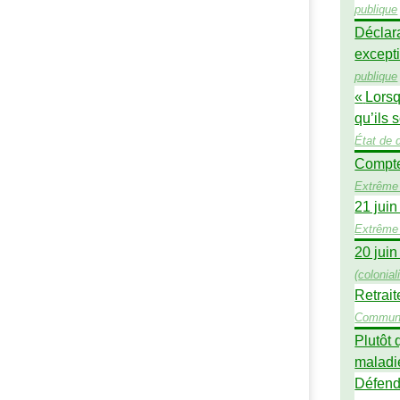
publique
Déclar
excepti
publique
«
Lorsq
qu’ils 
État de d
Compte
Extrême 
21 juin
Extrême 
20 juin
(
colonia
Retrait
Commun
Plutôt 
maladi
Défend