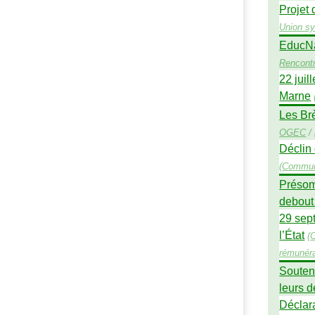
Projet 
Union sy
EducNat
Rencont
22 juil
Marne
Les Br
OGEC
/
Déclin 
(
Commun
Présomp
debout 
29 sept
l’État
(
rémunéra
Souteni
leurs 
Déclara