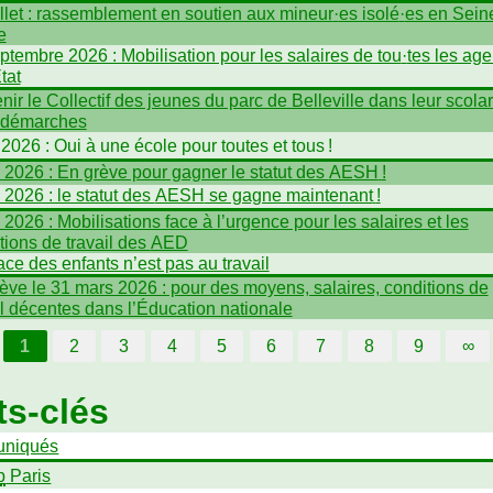
illet : rassemblement en soutien aux mineur
·
es isolé
·
es en Seine
e
ptembre 2026 : Mobilisation pour les salaires de tou
·
tes les age
tat
nir le Collectif des jeunes du parc de Belleville dans leur scolari
 démarches
 2026 : Oui à une école pour toutes et tous
!
n 2026 : En grève pour gagner le statut des
AESH
!
n 2026 : le statut des
AESH
se gagne maintenant
!
n 2026 : Mobilisations face à l’urgence pour les salaires et les
tions de travail des
AED
ace des enfants n’est pas au travail
ève le 31 mars 2026 : pour des moyens, salaires, conditions de
il décentes dans l’Éducation nationale
1
2
3
4
5
6
7
8
9
∞
s-clés
niqués
p
Paris