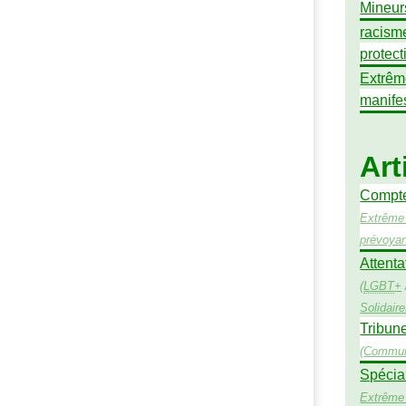
Mineur
racism
protect
Extrêm
manife
Art
Compte 
Extrême 
prévoya
Attenta
(
LGBT
+
Solidair
Tribune
(
Commun
Spécial
Extrême 