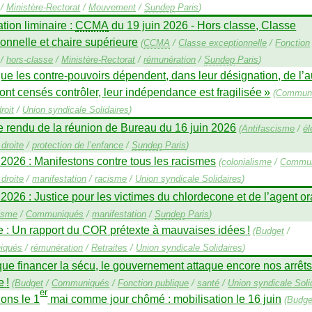
/
Ministère-Rectorat
/
Mouvement
/
Sundep
Paris
)
ation liminaire :
CCMA
du 19 juin 2026 - Hors classe, Classe
onnelle et chaire supérieure
(
CCMA
/
Classe exceptionnelle
/
Fonction
/
hors-classe
/
Ministère-Rectorat
/
rémunération
/
Sundep
Paris
)
ue les contre-pouvoirs dépendent, dans leur désignation, de l’a
sont censés contrôler, leur indépendance est fragilisée
»
(
Commun
roit
/
Union syndicale Solidaires
)
 rendu de la réunion de Bureau du 16 juin 2026
(
Antifascisme
/
él
droite
/
protection de l’enfance
/
Sundep
Paris
)
 2026 : Manifestons contre tous les racismes
(
colonialisme
/
Commun
droite
/
manifestation
/
racisme
/
Union syndicale Solidaires
)
 2026 : Justice pour les victimes du chlordecone et de l’agent o
lisme
/
Communiqués
/
manifestation
/
Sundep
Paris
)
e : Un rapport du
COR
prétexte à mauvaises idées
!
(
Budget
/
iqués
/
rémunération
/
Retraites
/
Union syndicale Solidaires
)
que financer la sécu, le gouvernement attaque encore nos arrêt
e
!
(
Budget
/
Communiqués
/
Fonction publique
/
santé
/
Union syndicale Soli
er
ons le 1
mai comme jour chômé : mobilisation le 16 juin
(
Budge