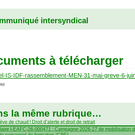
mmuniqué intersyndical
uments à télécharger
l-
IS
-
IDF
-rassemblement-
MEN
-31-mai-greve-6-jui
io)
ns la même rubrique…
rève de chaud
! Droit d’alerte et droit de retrait
aire I-
EAFC
-26-000471 : Campagne 2026-27 de mobilisation 
e personnel de formation (
CPF
)