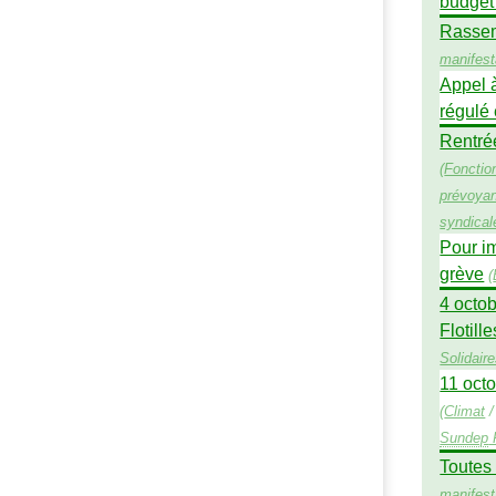
budget
Rassemb
manifest
Appel 
régulé 
Rentré
(
Fonctio
prévoya
syndical
Pour im
grève
(
4 octob
Flotille
Solidair
11 octo
(
Climat
Sundep
Toutes 
manifest