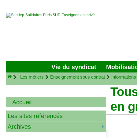
Vie du syndicat
Mobilisati
Les métiers
Enseignement sous contrat
Informations
Tous
Accueil
en g
Les sites référencés
Archives