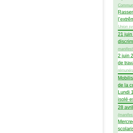
Commun
Rassem
l’extrê
Union sy
21 juin
discrim
manifest
2 juin 
de trav
rémunéra
Mobilis
de la c
Lundi 
isolé
·
e
28 avri
(
manifes
Mercred
scolar