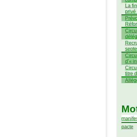
La fi
privé
Prévo
Réfor
Circul
déle
Recru
sept
Circul
d’«
in
Circul
titre
Allèg
Mot
manife
pacte