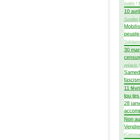
isolés
/
10 avr
Sundep
Mobilis
peuple
Solidair
30 mars
censure
préavis
Samedi 
fasci
11 fév
tou
·
tes
28 jan
accom
Non au
Vendre
(
Commun