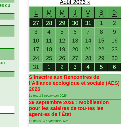
Août
2026
»
es du
L
M
M
J
V
S
D
27
28
29
30
31
1
2
3
4
5
6
7
8
9
10
11
12
13
14
15
16
17
18
19
20
21
22
23
24
25
26
27
28
29
30
 au
31
1
2
3
4
5
6
S’inscrire aux Rencontres de
l’Alliance écologique et sociale (
AES
)
2026
Le mardi 8 septembre 2026
29 septembre 2026 : Mobilisation
pour les salaires de tou
·
tes les
agent
·
es de l’État
Le mardi 29 septembre 2026