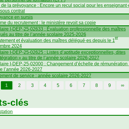
n de la prévoyance : Encore un recul social pour les enseignant
·
 sous contrat
yance en sursis
me du recrutement : le ministère revoit sa copie
aire I-
DEP
-25-02633 : Évaluation professionnelle des maîtres
́gués au titre de l’année scolaire 2025-2026
er
tement et évaluation des maîtres délégué
·
es depuis le 1
embre 2024
aire I-
DEP
-25-02625 : Listes d’aptitude exceptionnelles, dites
tégration
» au titre de l’année scolaire 2026-2027
aire I-
DEP
-25-02000 : Changement d’échelle de rémunération
 de l’année 2026-2027
ement de service : année scolaire 2026-2027
1
2
3
4
5
6
7
8
9
∞
s-clés
station