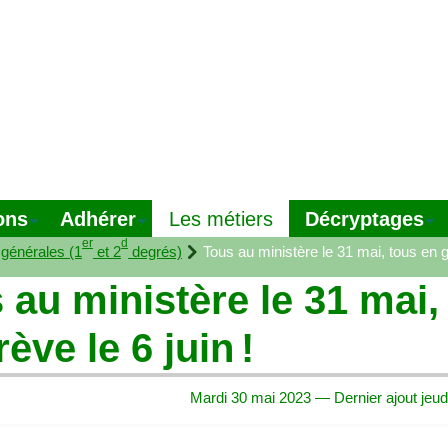
ons
Adhérer
Décryptages
Les métiers
er
d
 générales (1
et 2
degrés)
Tous au ministère le 31 mai, tous en g
 au ministère le 31 mai,
rève le 6 juin
!
Mardi 30 mai 2023 — Dernier ajout jeud