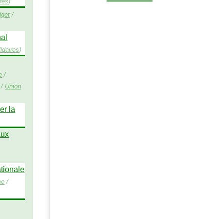
res
)
get
/
nal
idaires
)
e
/
/
Union
er la
aux
ationale
me
/