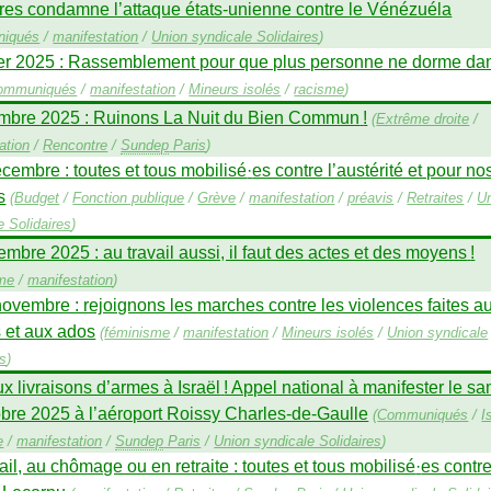
res condamne l’attaque états-unienne contre le Vénézuéla
iqués
/
manifestation
/
Union syndicale Solidaires
)
ier 2025 : Rassemblement pour que plus personne ne dorme dan
ommuniqués
/
manifestation
/
Mineurs isolés
/
racisme
)
mbre 2025 : Ruinons La Nuit du Bien Commun
!
(
Extrême droite
/
ation
/
Rencontre
/
Sundep
Paris
)
cembre : toutes et tous mobilisé
·
es contre l’austérité et pour no
s
(
Budget
/
Fonction publique
/
Grève
/
manifestation
/
préavis
/
Retraites
/
U
e Solidaires
)
mbre 2025 : au travail aussi, il faut des actes et des moyens
!
sme
/
manifestation
)
ovembre : rejoignons les marches contre les violences faites a
s et aux ados
(
féminisme
/
manifestation
/
Mineurs isolés
/
Union syndicale
es
)
x livraisons d’armes à Israël
! Appel national à manifester le s
obre 2025 à l’aéroport Roissy Charles-de-Gaulle
(
Communiqués
/
I
e
/
manifestation
/
Sundep
Paris
/
Union syndicale Solidaires
)
ail, au chômage ou en retraite : toutes et tous mobilisé
·
es contre