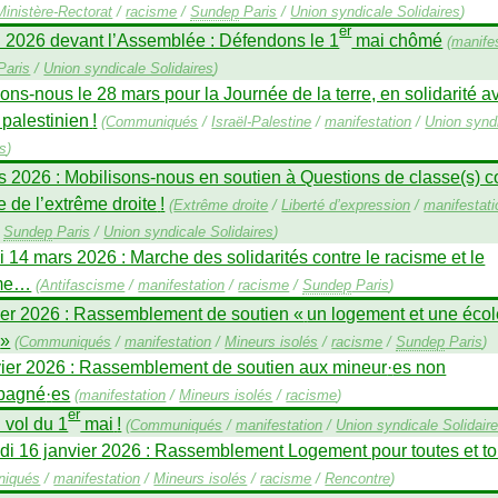
Ministère-Rectorat
/
racisme
/
Sundep
Paris
/
Union syndicale Solidaires
)
er
il 2026 devant l’Assemblée : Défendons le 1
mai chômé
(
manife
Paris
/
Union syndicale Solidaires
)
ons-nous le 28 mars pour la Journée de la terre, en solidarité a
 palestinien
!
(
Communiqués
/
Israël-Palestine
/
manifestation
/
Union synd
es
)
 2026 : Mobilisons-nous en soutien à Questions de classe(s) co
 de l’extrême droite
!
(
Extrême droite
/
Liberté d’expression
/
manifestati
/
Sundep
Paris
/
Union syndicale Solidaires
)
14 mars 2026 : Marche des solidarités contre le racisme et le
sme…
(
Antifascisme
/
manifestation
/
racisme
/
Sundep
Paris
)
rier 2026 : Rassemblement de soutien «
un logement et une écol
»
(
Communiqués
/
manifestation
/
Mineurs isolés
/
racisme
/
Sundep
Paris
)
vier 2026 : Rassemblement de soutien aux mineur
·
es non
pagné
·
es
(
manifestation
/
Mineurs isolés
/
racisme
)
er
 vol du 1
mai
!
(
Communiqués
/
manifestation
/
Union syndicale Solidair
di 16 janvier 2026 : Rassemblement Logement pour toutes et t
iqués
/
manifestation
/
Mineurs isolés
/
racisme
/
Rencontre
)