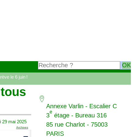
rève le 6 juin
!
 tous
Annexe Varlin - Escalier C
e
3
étage - Bureau 316
i 29 mai 2025
85 rue Charlot - 75003
Archives
PARIS