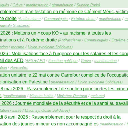
iqués
/
Grève
/
manifestation
/
rémunération
/
Sundep
Paris
)
blement et manifestation en mémoire de Clément Méric, victi
me droite
(
Antifascisme
/
Communiqués
/
Extrême droite
/
manifestation
/
r
ndicale Solidaires
)
 2026 : Mettons un «
coup
KO
» au racisme, à toutes les
inations et à l’extrême droite
(
Antifascisme
/
Communiqués
/
Extrême d
ation
/
racisme
/
Union syndicale Solidaires
)
2026 : Mobilisations face à l’urgence pour les salaires et les con
ail des
AED
(
AESH
/
AED
/
Fonction publique
/
Grève
/
manifestation
/
tion
/
Rencontre
)
ation unitaire le 22 mai contre Carrefour complice de l’occupati
olonisation en Palestine
!
(
manifestation
/
Union syndicale Solidaires
)
18 mai 2026 : Rassemblement de soutien pour tou
·
tes les mineu
s
(
manifestation
/
Mineurs isolés
/
Ministère-Rectorat
/
racisme
)
l 2026 : Journée mondiale de la sécurité et de la santé au travai
tation
/
santé
/
Union syndicale Solidaires
)
i 8 avril 2026 : Rassemblement pour le respect du droit à la
isation des jeunes mineur
·
es non accompagné
·
es
(
manifestation
/