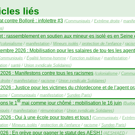
icles liés
 contre Bolloré : infolettre #3
(
Communiqués
/
Extrême droite
/
manife
re
)
let : rassemblement en soutien aux mineur
·
es isolé
·
es en Seine 
(
colonialisme
/
manifestation
/
Mineurs isolés
/
protection de l’enfance
/
raci
embre 2026 : Mobilisation pour les salaires de tou
·
tes les agen
Communiqués
/
Égalité femme-homme
/
Fonction publique
/
manifestation
/
tion
/
santé
/
Union syndicale Solidaires
)
 2026 : Manifestons contre tous les racismes
(
colonialisme
/
Commun
droite
/
manifestation
/
racisme
/
Union syndicale Solidaires
)
 2026 : Justice pour les victimes du chlordecone et de l’agent o
lisme
/
Communiqués
/
manifestation
/
Sundep
Paris
)
er
ons le 1
mai comme jour chômé : mobilisation le 16 juin
(
Budge
iqués
/
manifestation
/
rémunération
/
Union syndicale Solidaires
)
 2026 : Oui à une école pour toutes et tous
!
(
Communiqués
/
Extrême
ation
/
Mineurs isolés
/
protection de l’enfance
/
racisme
/
Sundep
Paris
)
2026 : En grève pour gagner le statut des
AESH
!
(
AESH
/
AED
/