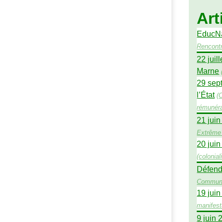
Art
EducNat
Rencont
22 juil
Marne
29 sept
l’État
(
rémunéra
21 juin
Extrême 
20 juin
(
colonia
Défend
Commun
19 juin
manifest
9 juin 