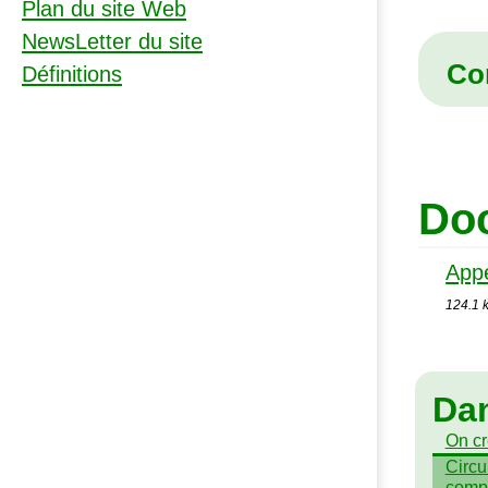
Plan du site Web
NewsLetter du site
Co
Définitions
Doc
Appe
124.1 k
Da
On c
Circul
compt