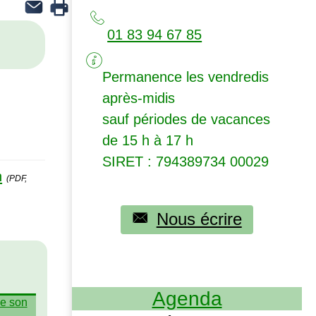
01 83 94 67 85
Permanence les vendredis
après-midis
sauf périodes de vacances
de 15 h à 17 h
SIRET
: 794389734 00029
n
(PDF,
Nous écrire
Agenda
de son