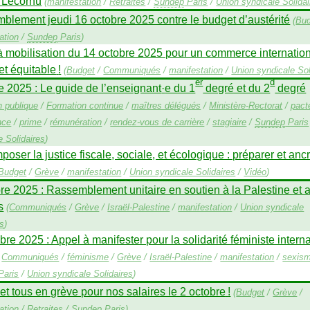
 Lecornu
(
manifestation
/
Retraites
/
Sundep
Paris
/
Union syndicale Solidai
lement jeudi 16 octobre 2025 contre le budget d’austérité
(
Bud
ation
/
Sundep
Paris
)
à mobilisation du 14 octobre 2025 pour un commerce internatio
et équitable
!
(
Budget
/
Communiqués
/
manifestation
/
Union syndicale Sol
er
d
e 2025 : Le guide de l’enseignant
·
e du 1
degré et du 2
degré
n publique
/
Formation continue
/
maîtres délégués
/
Ministère-Rectorat
/
pact
nce
/
prime
/
rémunération
/
rendez-vous de carrière
/
stagiaire
/
Sundep
Paris
e Solidaires
)
poser la justice fiscale, sociale, et écologique : préparer et ancr
Budget
/
Grève
/
manifestation
/
Union syndicale Solidaires
/
Vidéo
)
re 2025 : Rassemblement unitaire en soutien à la Palestine et 
s
(
Communiqués
/
Grève
/
Israël-Palestine
/
manifestation
/
Union syndicale
es
)
bre 2025 : Appel à manifester pour la solidarité féministe intern
/
Communiqués
/
féminisme
/
Grève
/
Israël-Palestine
/
manifestation
/
sexis
Paris
/
Union syndicale Solidaires
)
et tous en grève pour nos salaires le 2 octobre
!
(
Budget
/
Grève
/
ation
/
Retraites
/
Sundep
Paris
)