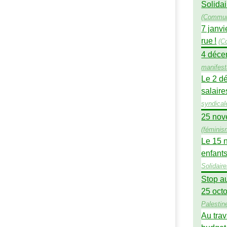
Solidai
(
Commun
7 janv
rue
!
(
C
4 déce
manifest
Le 2 dé
salaire
syndical
25 nove
(
fémini
Le 15 n
enfant
Solidair
Stop au
25 oct
Palestin
Au trav