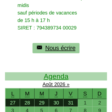
midis
sauf périodes de vacances
de 15 h à 17 h
SIRET
: 794389734 00029
Nous écrire
Agenda
Août
2026
»
L
M
M
J
V
S
D
27
28
29
30
31
1
2
3
4
5
6
7
8
9