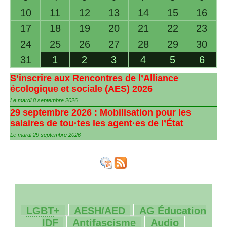
10
11
12
13
14
15
16
17
18
19
20
21
22
23
24
25
26
27
28
29
30
31
1
2
3
4
5
6
S’inscrire aux Rencontres de l’Alliance
écologique et sociale (
AES
) 2026
Le mardi 8 septembre 2026
29 septembre 2026 : Mobilisation pour les
salaires de tou
·
tes les agent
·
es de l’État
Le mardi 29 septembre 2026
75/2265
139/2265
17/2265
LGBT
+
AESH
/
AED
AG
Éducation
239/2265
42/2265
33/2265
IDF
Antifascisme
Audio