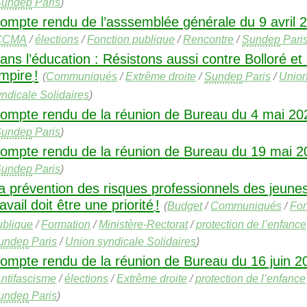
Sundep
Paris
)
ompte rendu de l’asssemblée générale du 9 avril 
CCMA
/
élections
/
Fonction publique
/
Rencontre
/
Sundep
Pari
ans l’éducation : Résistons aussi contre Bolloré et
mpire
!
(
Communiqués
/
Extrême droite
/
Sundep
Paris
/
Unio
yndicale Solidaires
)
ompte rendu de la réunion de Bureau du 4 mai 20
Sundep
Paris
)
ompte rendu de la réunion de Bureau du 19 mai 2
Sundep
Paris
)
a prévention des risques professionnels des jeune
ravail doit être une priorité
!
(
Budget
/
Communiqués
/
Fon
ublique
/
Formation
/
Ministère-Rectorat
/
protection de l’enfance
undep
Paris
/
Union syndicale Solidaires
)
ompte rendu de la réunion de Bureau du 16 juin 2
ntifascisme
/
élections
/
Extrême droite
/
protection de l’enfance
undep
Paris
)