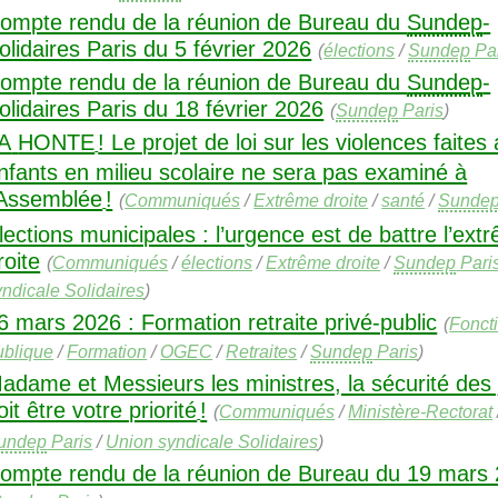
ompte rendu de la réunion de Bureau du
Sundep
-
olidaires Paris du 5 février 2026
(
élections
/
Sundep
Par
ompte rendu de la réunion de Bureau du
Sundep
-
olidaires Paris du 18 février 2026
(
Sundep
Paris
)
A
HONTE
! Le projet de loi sur les violences faites
nfants en milieu scolaire ne sera pas examiné à
’Assemblée
!
(
Communiqués
/
Extrême droite
/
santé
/
Sunde
́lections municipales : l’urgence est de battre l’extr
roite
(
Communiqués
/
élections
/
Extrême droite
/
Sundep
Pari
yndicale Solidaires
)
6 mars 2026 : Formation retraite privé-public
(
Fonct
ublique
/
Formation
/
OGEC
/
Retraites
/
Sundep
Paris
)
adame et Messieurs les ministres, la sécurité des
oit être votre priorité
!
(
Communiqués
/
Ministère-Rectorat
undep
Paris
/
Union syndicale Solidaires
)
ompte rendu de la réunion de Bureau du 19 mars