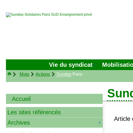
Vie du syndicat
Mobilisati
Mots
Actions
Sundep
Paris
Sun
Accueil
Les sites référencés
Article
Archives