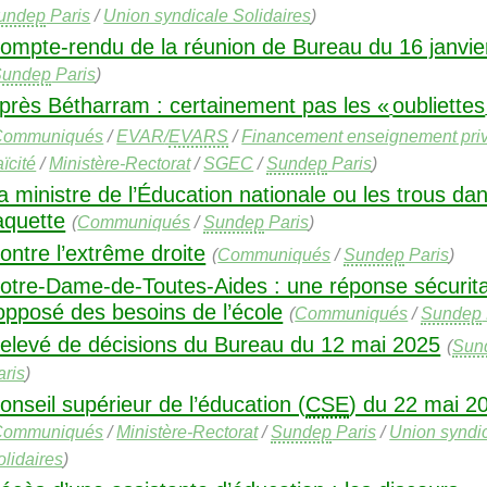
undep
Paris
/
Union syndicale Solidaires
)
ompte-rendu de la réunion de Bureau du 16 janvie
Sundep
Paris
)
près Bétharram : certainement pas les «
oubliettes
Communiqués
/
EVAR
/
EVARS
/
Financement enseignement pri
ïcité
/
Ministère-Rectorat
/
SGEC
/
Sundep
Paris
)
a ministre de l’Éducation nationale ou les trous dan
aquette
(
Communiqués
/
Sundep
Paris
)
ontre l’extrême droite
(
Communiqués
/
Sundep
Paris
)
otre-Dame-de-Toutes-Aides : une réponse sécurita
’opposé des besoins de l’école
(
Communiqués
/
Sundep
elevé de décisions du Bureau du 12 mai 2025
(
Sun
aris
)
onseil supérieur de l’éducation (
CSE
) du 22 mai 2
Communiqués
/
Ministère-Rectorat
/
Sundep
Paris
/
Union syndi
olidaires
)