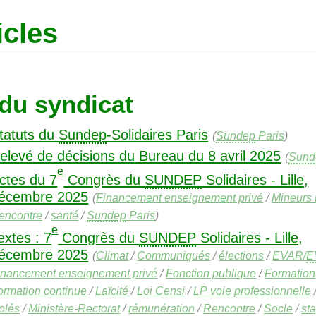
icles
 du syndicat
tatuts du
Sundep
-Solidaires Paris
(
Sundep
Paris
)
elevé de décisions du Bureau du 8 avril 2025
(
Sund
e
ctes du 7
Congrès du
SUNDEP
Solidaires - Lille,
écembre 2025
(
Financement enseignement privé
/
Mineurs 
encontre
/
santé
/
Sundep
Paris
)
e
extes : 7
Congrès du
SUNDEP
Solidaires - Lille,
écembre 2025
(
Climat
/
Communiqués
/
élections
/
EVAR
/
E
inancement enseignement privé
/
Fonction publique
/
Formation
ormation continue
/
Laïcité
/
Loi Censi
/
LP
voie professionnelle
solés
/
Ministère-Rectorat
/
rémunération
/
Rencontre
/
Socle
/
sta