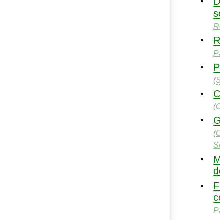
D
s
R
R
P
P
(
C
(
G
(
S
M
d
F
c
P