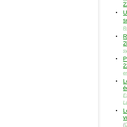
2
U
s
R
R
2
s
P
2
e
L
é
E
La
v
(