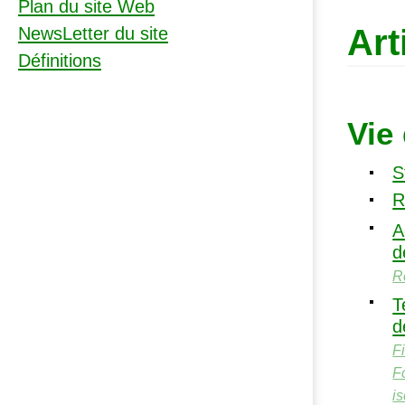
Plan du site Web
Art
NewsLetter du site
Définitions
Vie
S
R
A
d
R
T
d
F
F
i