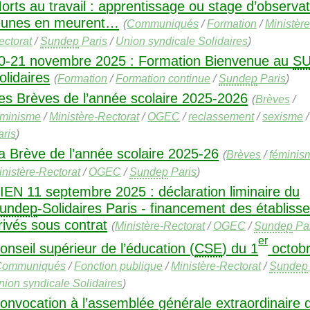
orts au travail : apprentissage ou stage d’observat
eunes en meurent…
(
Communiqués
/
Formation
/
Ministère
ectorat
/
Sundep
Paris
/
Union syndicale Solidaires
)
0-21 novembre 2025 : Formation Bienvenue au
S
olidaires
(
Formation
/
Formation continue
/
Sundep
Paris
)
es Brèves de l’année scolaire 2025-2026
(
Brèves
/
éminisme
/
Ministère-Rectorat
/
OGEC
/
reclassement
/
sexisme
aris
)
a Brève de l’année scolaire 2025-26
(
Brèves
/
féminis
inistère-Rectorat
/
OGEC
/
Sundep
Paris
)
IEN
11 septembre 2025 : déclaration liminaire du
undep
-Solidaires Paris - financement des établis
rivés sous contrat
(
Ministère-Rectorat
/
OGEC
/
Sundep
Par
er
onseil supérieur de l’éducation (
CSE
) du 1
octob
Communiqués
/
Fonction publique
/
Ministère-Rectorat
/
Sundep
nion syndicale Solidaires
)
onvocation à l’assemblée générale extraordinaire 