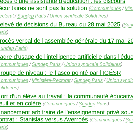
écès d’une assistante d’éducation : les discours
écuritaires ne sont pas la solution
(
Communiqués
/
Min
ectorat
/
Sundep
Paris
/
Union syndicale Solidaires
)
elevé de décisions du Bureau du 28 mai 2025
(
Sun
aris
)
rocès verbal de l’assemblée générale du 17 mai 2
Sundep
Paris
)
adre d’usage de l’intelligence artificielle dans l’édu
Communiqués
/
Sundep
Paris
/
Union syndicale Solidaires
)
roupe de niveau : le fiasco pointé par l’
IG
É
SR
Communiqués
/
Ministère-Rectorat
/
Sundep
Paris
/
Union syndi
olidaires
)
ort d’un élève au travail : la communauté éducati
euil et en colère
(
Communiqués
/
Sundep
Paris
)
inancement arbitraire de l’enseignement privé sou
ontrat : Stanislas versus Averroès
(
Communiqués
/
Su
aris
)