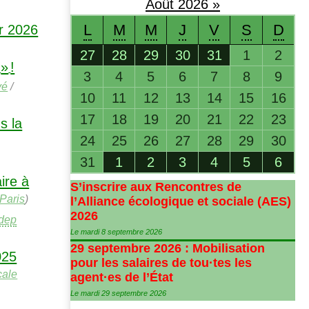
Août
2026
»
L
M
M
J
V
S
D
r 2026
27
28
29
30
31
1
2
»
!
3
4
5
6
7
8
9
vé
/
10
11
12
13
14
15
16
17
18
19
20
21
22
23
s la
24
25
26
27
28
29
30
31
1
2
3
4
5
6
ire à
S’inscrire aux Rencontres de
Paris
)
l’Alliance écologique et sociale (
AES
)
2026
dep
Le mardi 8 septembre 2026
29 septembre 2026 : Mobilisation
025
pour les salaires de tou
·
tes les
cale
agent
·
es de l’État
Le mardi 29 septembre 2026