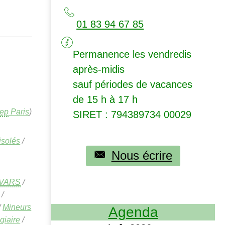
01 83 94 67 85
Permanence les vendredis
après-midis
sauf périodes de vacances
de 15 h à 17 h
ep
Paris
)
SIRET
: 794389734 00029
isolés
/
Nous écrire
VARS
/
/
/
Mineurs
Agenda
giaire
/