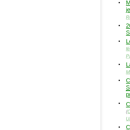
M
j
R
2
S
L
f
P
L
M
C
S
p
C
(
U
C