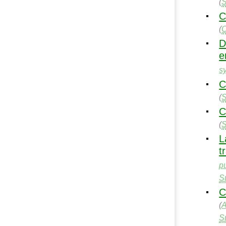
(
C
(
D
e
s
C
(
C
(
L
t
p
S
C
(
A
S