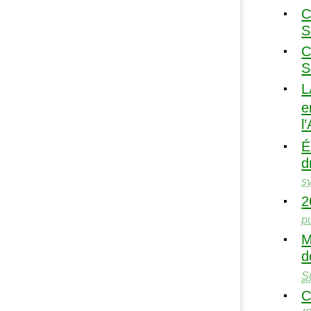
C
S
C
S
L
e
l
E
d
s
2
p
M
d
S
C