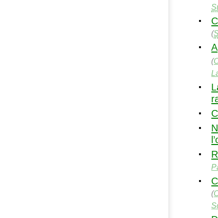
S
C
(
A
(
La
L
r
C
N
l
R
P
C
(
S