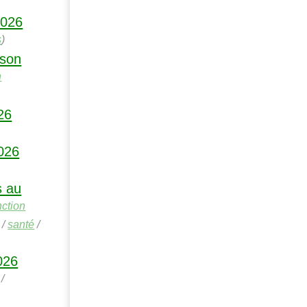
2026
s
)
 son
n
26
026
s au
ction
/
santé
/
026
/