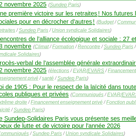
2 novembre 2025
(
Sundep
Paris
)
ne première victoire sur les retraites
! Nos futures 
ociales pour en décrocher d’autres
!
(
Budget
/
Commun
etraites
/
Sundep
Paris
/
Union syndicale Solidaires
)
encontres de l’alliance écologique et sociale : 27 e
8 novembre
(
Climat
/
Formation
/
Rencontre
/
Sundep
Paris
yndicale Solidaires
)
rocès-verbal de l’assemblée générale extraordinai
2 novembre 2025
(
élections
/
EVAR
/
EVARS
/
Financemen
nseignement privé
/
santé
/
Sundep
Paris
)
oi de 1905 : Pour le respect de la laïcité dans tout
coles publiques et privées
(
Communiqués
/
EVAR
/
EVAR
xtrême droite
/
Financement enseignement privé
/
Fonction pub
ïcité
/
Sundep
Paris
)
Le
Sundep
-Solidaires Paris vous présente ses meill
oeux de lutte et de victoire pour l’année 2026
Communiqués
/
Sundep
Paris
/
Union syndicale Solidaires
)