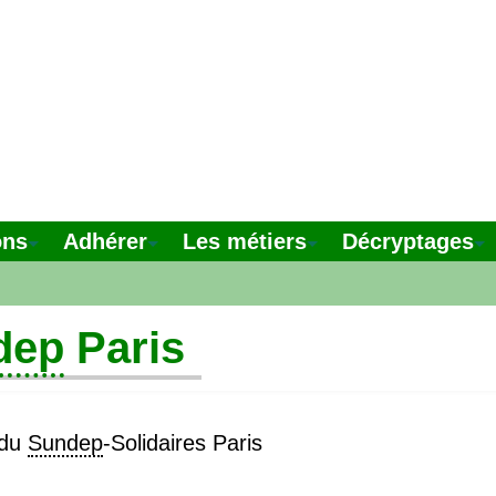
ons
Adhérer
Les métiers
Décryptages
dep
Paris
 du
Sundep
-Solidaires Paris