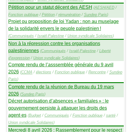
Pétition pour un statut décent des
AESH
(
AESH
/
AED
/
Fonction publique
/
Pétition
/
rémunération
/
Sundep
Paris
)
Projet ou proposition de loi Yadan : non au muselage
de la solidarité envers le peuple palestinien
!
(
Communiqués
/
Israël-Palestine
/
Union syndicale Solidaires
)
Non à la répression contre les organisations
palestiniennes
(
Communiqués
/
Israël-Palestine
/
Liberté
d’expression
/
Union syndicale Solidaires
)
Compte rendu de l’asssemblée générale du 9 avril
2026
(
CCMA
/
élections
/
Fonction publique
/
Rencontre
/
Sundep
Paris
)
Compte rendu de la réunion de Bureau du 19 mars
2026
(
Sundep
Paris
)
Décret autorisation d’absences «
familiales
» : le
gouvernement persiste à attaquer les droits des
agent
·
es
(
Budget
/
Communiqués
/
Fonction publique
/
santé
/
Union syndicale Solidaires
)
Mercredi 8 avril 2026 : Rassemblement pour le respect