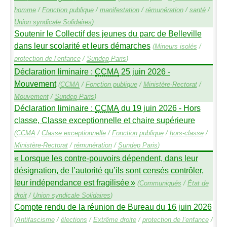
homme
/
Fonction publique
/
manifestation
/
rémunération
/
santé
/
Union syndicale Solidaires
)
Soutenir le Collectif des jeunes du parc de Belleville
dans leur scolarité et leurs démarches
(
Mineurs isolés
/
protection de l’enfance
/
Sundep
Paris
)
Déclaration liminaire :
CCMA
25 juin 2026 -
Mouvement
(
CCMA
/
Fonction publique
/
Ministère-Rectorat
/
Mouvement
/
Sundep
Paris
)
Déclaration liminaire :
CCMA
du 19 juin 2026 - Hors
classe, Classe exceptionnelle et chaire supérieure
(
CCMA
/
Classe exceptionnelle
/
Fonction publique
/
hors-classe
/
Ministère-Rectorat
/
rémunération
/
Sundep
Paris
)
«
Lorsque les contre-pouvoirs dépendent, dans leur
désignation, de l’autorité qu’ils sont censés contrôler,
leur indépendance est fragilisée
»
(
Communiqués
/
État de
droit
/
Union syndicale Solidaires
)
Compte rendu de la réunion de Bureau du 16 juin 2026
(
Antifascisme
/
élections
/
Extrême droite
/
protection de l’enfance
/