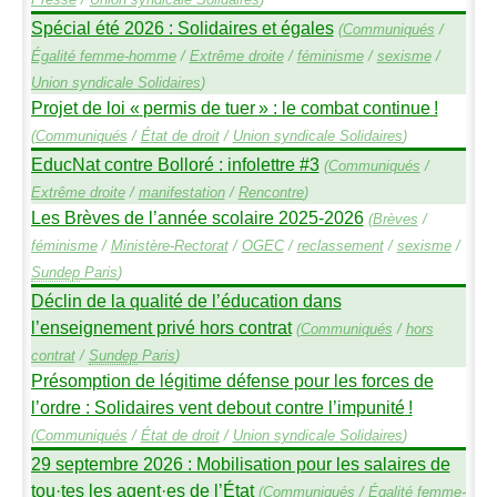
Spécial été 2026 : Solidaires et égales
(
Communiqués
/
Égalité femme-homme
/
Extrême droite
/
féminisme
/
sexisme
/
Union syndicale Solidaires
)
Projet de loi «
permis de tuer
» : le combat continue
!
(
Communiqués
/
État de droit
/
Union syndicale Solidaires
)
EducNat contre Bolloré : infolettre #3
(
Communiqués
/
Extrême droite
/
manifestation
/
Rencontre
)
Les Brèves de l’année scolaire 2025-2026
(
Brèves
/
féminisme
/
Ministère-Rectorat
/
OGEC
/
reclassement
/
sexisme
/
Sundep
Paris
)
Déclin de la qualité de l’éducation dans
l’enseignement privé hors contrat
(
Communiqués
/
hors
contrat
/
Sundep
Paris
)
Présomption de légitime défense pour les forces de
l’ordre : Solidaires vent debout contre l’impunité
!
(
Communiqués
/
État de droit
/
Union syndicale Solidaires
)
29 septembre 2026 : Mobilisation pour les salaires de
tou
·
tes les agent
·
es de l’État
(
Communiqués
/
Égalité femme-