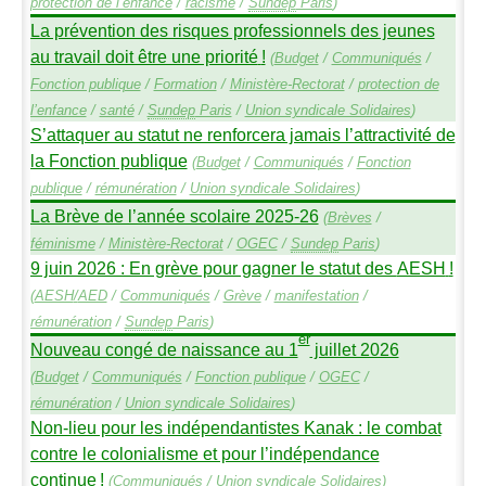
protection de l’enfance
/
racisme
/
Sundep
Paris
)
La prévention des risques professionnels des jeunes
au travail doit être une priorité
!
(
Budget
/
Communiqués
/
Fonction publique
/
Formation
/
Ministère-Rectorat
/
protection de
l’enfance
/
santé
/
Sundep
Paris
/
Union syndicale Solidaires
)
S’attaquer au statut ne renforcera jamais l’attractivité de
la Fonction publique
(
Budget
/
Communiqués
/
Fonction
publique
/
rémunération
/
Union syndicale Solidaires
)
La Brève de l’année scolaire 2025-26
(
Brèves
/
féminisme
/
Ministère-Rectorat
/
OGEC
/
Sundep
Paris
)
9 juin 2026 : En grève pour gagner le statut des
AESH
!
(
AESH
/
AED
/
Communiqués
/
Grève
/
manifestation
/
rémunération
/
Sundep
Paris
)
er
Nouveau congé de naissance au 1
juillet 2026
(
Budget
/
Communiqués
/
Fonction publique
/
OGEC
/
rémunération
/
Union syndicale Solidaires
)
Non-lieu pour les indépendantistes Kanak : le combat
contre le colonialisme et pour l’indépendance
continue
!
(
Communiqués
/
Union syndicale Solidaires
)