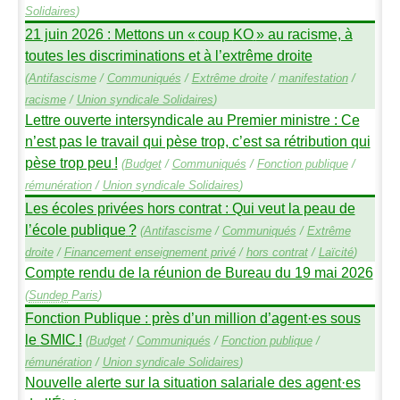
Solidaires
)
21 juin 2026 : Mettons un «
coup
KO
» au racisme, à
toutes les discriminations et à l’extrême droite
(
Antifascisme
/
Communiqués
/
Extrême droite
/
manifestation
/
racisme
/
Union syndicale Solidaires
)
Lettre ouverte intersyndicale au Premier ministre : Ce
n’est pas le travail qui pèse trop, c’est sa rétribution qui
pèse trop peu
!
(
Budget
/
Communiqués
/
Fonction publique
/
rémunération
/
Union syndicale Solidaires
)
Les écoles privées hors contrat : Qui veut la peau de
l’école publique
?
(
Antifascisme
/
Communiqués
/
Extrême
droite
/
Financement enseignement privé
/
hors contrat
/
Laïcité
)
Compte rendu de la réunion de Bureau du 19 mai 2026
(
Sundep
Paris
)
Fonction Publique : près d’un million d’agent
·
es sous
le
SMIC
!
(
Budget
/
Communiqués
/
Fonction publique
/
rémunération
/
Union syndicale Solidaires
)
Nouvelle alerte sur la situation salariale des agent
·
es