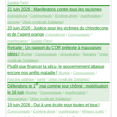
Sundep
Paris
)
21 juin 2026 : Manifestons contre tous les racismes
(
colonialisme
/
Communiqués
/
Extrême droite
/
manifestation
/
racisme
/
Union syndicale Solidaires
)
20 juin 2026 : Justice pour les victimes du chlordecone
et de l’agent orange
(
colonialisme
/
Communiqués
/
manifestation
/
Sundep
Paris
)
Retraite : Un rapport du
COR
prétexte à mauvaises
idées
!
(
Budget
/
Communiqués
/
rémunération
/
Retraites
/
Union
syndicale Solidaires
)
Plutôt que financer la sécu, le gouvernement attaque
encore nos arrêts maladie
!
(
Budget
/
Communiqués
/
Fonction publique
/
santé
/
Union syndicale Solidaires
)
er
Défendons le 1
mai comme jour chômé : mobilisation
le 16 juin
(
Budget
/
Communiqués
/
manifestation
/
rémunération
/
Union syndicale Solidaires
)
19 juin 2026 : Oui à une école pour toutes et tous
!
(
Communiqués
/
Extrême droite
/
manifestation
/
Mineurs isolés
/