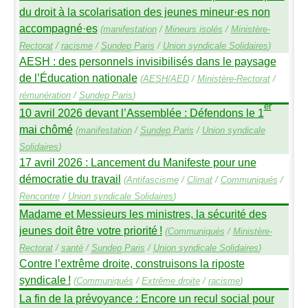
du droit à la scolarisation des jeunes mineur
·
es non
accompagné
·
es
(
manifestation
/
Mineurs isolés
/
Ministère-
Rectorat
/
racisme
/
Sundep
Paris
/
Union syndicale Solidaires
)
AESH
: des personnels invisibilisés dans le paysage
de l’Éducation nationale
(
AESH
/
AED
/
Ministère-Rectorat
/
rémunération
/
Sundep
Paris
)
er
10 avril 2026 devant l’Assemblée : Défendons le 1
mai chômé
(
manifestation
/
Sundep
Paris
/
Union syndicale
Solidaires
)
17 avril 2026 : Lancement du Manifeste pour une
démocratie du travail
(
Antifascisme
/
Climat
/
Communiqués
/
Rencontre
/
Union syndicale Solidaires
)
Madame et Messieurs les ministres, la sécurité des
jeunes doit être votre priorité
!
(
Communiqués
/
Ministère-
Rectorat
/
santé
/
Sundep
Paris
/
Union syndicale Solidaires
)
Contre l’extrême droite, construisons la riposte
syndicale
!
(
Communiqués
/
Extrême droite
/
racisme
)
La fin de la prévoyance : Encore un recul social pour