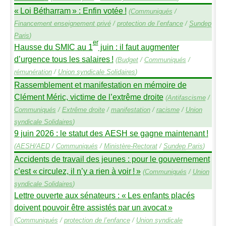
«
Loi Bétharram
» : Enfin votée
!
(
Communiqués
/
Financement enseignement privé
/
protection de l’enfance
/
Sundep
Paris
)
er
Hausse du
SMIC
au 1
juin : il faut augmenter
d’urgence tous les salaires
!
(
Budget
/
Communiqués
/
rémunération
/
Union syndicale Solidaires
)
Rassemblement et manifestation en mémoire de
Clément Méric, victime de l’extrême droite
(
Antifascisme
/
Communiqués
/
Extrême droite
/
manifestation
/
racisme
/
Union
syndicale Solidaires
)
9 juin 2026 : le statut des
AESH
se gagne maintenant
!
(
AESH
/
AED
/
Communiqués
/
Ministère-Rectorat
/
Sundep
Paris
)
Accidents de travail des jeunes : pour le gouvernement
c’est «
circulez, il n’y a rien à voir
!
»
(
Communiqués
/
Union
syndicale Solidaires
)
Lettre ouverte aux sénateurs : «
Les enfants placés
doivent pouvoir être assistés par un avocat
»
(
Communiqués
/
protection de l’enfance
/
Union syndicale