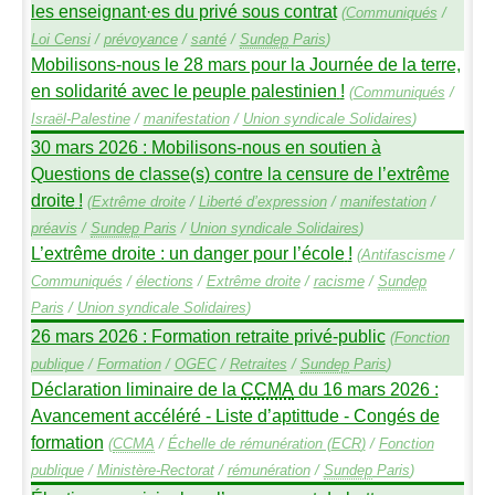
les enseignant
·
es du privé sous contrat
(
Communiqués
/
Loi Censi
/
prévoyance
/
santé
/
Sundep
Paris
)
Mobilisons-nous le 28 mars pour la Journée de la terre,
en solidarité avec le peuple palestinien
!
(
Communiqués
/
Israël-Palestine
/
manifestation
/
Union syndicale Solidaires
)
30 mars 2026 : Mobilisons-nous en soutien à
Questions de classe(s) contre la censure de l’extrême
droite
!
(
Extrême droite
/
Liberté d’expression
/
manifestation
/
préavis
/
Sundep
Paris
/
Union syndicale Solidaires
)
L’extrême droite : un danger pour l’école
!
(
Antifascisme
/
Communiqués
/
élections
/
Extrême droite
/
racisme
/
Sundep
Paris
/
Union syndicale Solidaires
)
26 mars 2026 : Formation retraite privé-public
(
Fonction
publique
/
Formation
/
OGEC
/
Retraites
/
Sundep
Paris
)
Déclaration liminaire de la
CCMA
du 16 mars 2026 :
Avancement accéléré - Liste d’aptittude - Congés de
formation
(
CCMA
/
Échelle de rémunération (
ECR
)
/
Fonction
publique
/
Ministère-Rectorat
/
rémunération
/
Sundep
Paris
)