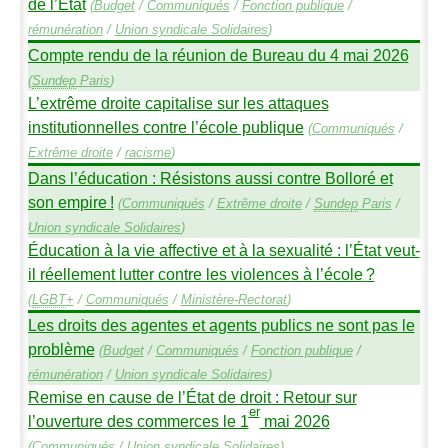
de l’État
(
Budget
/
Communiqués
/
Fonction publique
/
rémunération
/
Union syndicale Solidaires
)
Compte rendu de la réunion de Bureau du 4 mai 2026
(
Sundep
Paris
)
L’extrême droite capitalise sur les attaques
institutionnelles contre l’école publique
(
Communiqués
/
Extrême droite
/
racisme
)
Dans l’éducation : Résistons aussi contre Bolloré et
son empire
!
(
Communiqués
/
Extrême droite
/
Sundep
Paris
/
Union syndicale Solidaires
)
Éducation à la vie affective et à la sexualité : l’État veut-
il réellement lutter contre les violences à l’école
?
(
LGBT
+
/
Communiqués
/
Ministère-Rectorat
)
Les droits des agentes et agents publics ne sont pas le
problème
(
Budget
/
Communiqués
/
Fonction publique
/
rémunération
/
Union syndicale Solidaires
)
Remise en cause de l’État de droit : Retour sur
er
l’ouverture des commerces le 1
mai 2026
(
Communiqués
/
Union syndicale Solidaires
)