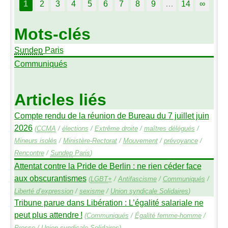
1
2
3
4
5
6
7
8
9
…
14
∞
Mots-clés
Sundep
Paris
Communiqués
Articles liés
Compte rendu de la réunion de Bureau du 7 juillet juin
2026
(
CCMA
/
élections
/
Extrême droite
/
maîtres délégués
/
Mineurs isolés
/
Ministère-Rectorat
/
Mouvement
/
prévoyance
/
Rencontre
/
Sundep
Paris
)
Attentat contre la Pride de Berlin : ne rien céder face
aux obscurantismes
(
LGBT
+
/
Antifascisme
/
Communiqués
/
Liberté d’expression
/
sexisme
/
Union syndicale Solidaires
)
Tribune parue dans Libération : L’égalité salariale ne
peut plus attendre
!
(
Communiqués
/
Égalité femme-homme
/
Presse
/
Union syndicale Solidaires
)