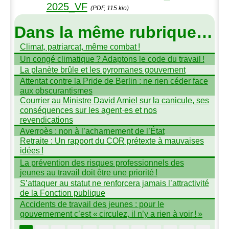
2025_VF
(PDF, 115 kio)
Dans la même rubrique…
Climat, patriarcat, même combat
!
Un congé climatique
? Adaptons le code du travail
!
La planète brûle et les pyromanes gouvernent
Attentat contre la Pride de Berlin : ne rien céder face
aux obscurantismes
Courrier au Ministre David Amiel sur la canicule, ses
conséquences sur les agent
·
es et nos
revendications
Averroès : non à l’acharnement de l’État
Retraite : Un rapport du
COR
prétexte à mauvaises
idées
!
La prévention des risques professionnels des
jeunes au travail doit être une priorité
!
S’attaquer au statut ne renforcera jamais l’attractivité
de la Fonction publique
Accidents de travail des jeunes : pour le
gouvernement c’est «
circulez, il n’y a rien à voir
!
»