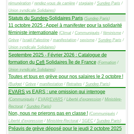
rémunération
/
rendez-vous de carrière
/
stagiaire
/
Sundep
Paris
/
Union syndicale Solidaires
)
Statuts du
Sundep
-Solidaires Paris
(
Sundep
Paris
)
11 octobre 2025 : Appel à manifester pour la solidarité
féministe internationale
(
Climat
/
Communiqués
/
féminisme
/
Grève
/
Israël-Palestine
/
manifestation
/
sexisme
/
Sundep
Paris
/
Union syndicale Solidaires
)
Septembre 2025 - Février 2026 : Catalogue de
formation du
Cefi
Solidaires Île de France
(
Formation
/
Union syndicale Solidaires
)
Toutes et tous en grève pour nos salaires le 2 octobre
!
(
Budget
/
Grève
/
manifestation
/
Retraites
/
Sundep
Paris
)
EVARS
vs
EARS
: une omission qui interroge
(
Communiqués
/
EVAR
/
EVARS
/
Liberté d’expression
/
Ministère-
Rectorat
/
Sundep
Paris
)
Non, nous ne prierons pas en classe
!
(
Communiqués
/
Liberté d’expression
/
Ministère-Rectorat
/
SGEC
/
Sundep
Paris
)
Préavis de grève déposé pour le jeudi 2 octobre 2025