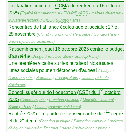
Déclaration liminaire :
CCMA
de rentrée du 16 octobre
2025
(
Égalité femme-homme
/
EVAR
/
EVARS
/
maîtres délégués
/
Ministère-Rectorat
/
SIEC
/
Sundep
Paris
)
Rencontres de l’alliance écologique et sociale : 27 et
28 novembre
(
Climat
/
Formation
/
Rencontre
/
Sundep
Paris
/
Union syndicale Solidaires
)
Rassemblement jeudi 16 octobre 2025 contre le budget
d’austérité
(
Budget
/
manifestation
/
Sundep
Paris
)
Une première victoire sur les retraites
! Nos futures
luttes sociales pour en décrocher d’autres
!
(
Budget
/
Communiqués
/
Retraites
/
Sundep
Paris
/
Union syndicale
Solidaires
)
er
Conseil supérieur de l’éducation (
CSE
) du 1
octobre
2025
(
Communiqués
/
Fonction publique
/
Ministère-Rectorat
/
Sundep
Paris
/
Union syndicale Solidaires
)
er
Rentrée 2025 : Le guide de l’enseignant
·
e du 1
degré
d
et du 2
degré
(
Fonction publique
/
Formation continue
/
maîtres
délégués
/
Ministère-Rectorat
/
pacte
/
prévoyance
/
prime
/