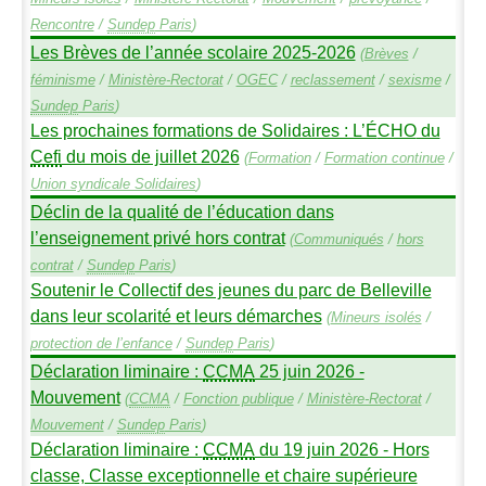
Rencontre
/
Sundep
Paris
)
Les Brèves de l’année scolaire 2025-2026
(
Brèves
/
féminisme
/
Ministère-Rectorat
/
OGEC
/
reclassement
/
sexisme
/
Sundep
Paris
)
Les prochaines formations de Solidaires : L’É
CHO
du
Cefi
du mois de juillet 2026
(
Formation
/
Formation continue
/
Union syndicale Solidaires
)
Déclin de la qualité de l’éducation dans
l’enseignement privé hors contrat
(
Communiqués
/
hors
contrat
/
Sundep
Paris
)
Soutenir le Collectif des jeunes du parc de Belleville
dans leur scolarité et leurs démarches
(
Mineurs isolés
/
protection de l’enfance
/
Sundep
Paris
)
Déclaration liminaire :
CCMA
25 juin 2026 -
Mouvement
(
CCMA
/
Fonction publique
/
Ministère-Rectorat
/
Mouvement
/
Sundep
Paris
)
Déclaration liminaire :
CCMA
du 19 juin 2026 - Hors
classe, Classe exceptionnelle et chaire supérieure