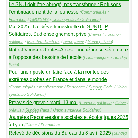
Le
SNU
doit être abrogé, pas transformé : Refusons
l’embrigadement de la jeunesse
(
Communiqués
/
Formation
/
SNU
/
SMV
/
Union syndicale Solidaires
)
Mai 2025 : La Brève trimestrielle du
SUNDEP
Solidaires, Sud enseignement privé
(
Brèves
/
Fonction
publique
/
Ministère-Rectorat
/
prévoyance
/
Sundep
Paris
)
Notre-Dame-de-Toutes-Aides : une réponse sécuritaire
à l’opposé des besoins de l’école
(
Communiqués
/
Sundep
Paris
)
Pour une riposte unitaire face à la montée des
extrêmes droites en France et dans le monde
(
Communiqués
/
manifestation
/
Rencontre
/
Sundep
Paris
/
Union
syndicale Solidaires
)
Préavis de grève : mardi 13 mai
(
Fonction publique
/
Grève
/
préavis
/
Sundep
Paris
/
Union syndicale Solidaires
)
Journées Reconversions sociales et écologiques 2025
à Lyon
(
Climat
/
Formation
)
Relevé de décisions du Bureau du 8 avril 2025
(
Sundep