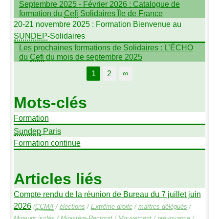
Septembre 2025 - Février 2026 : Catalogue de
formation du
Cefi
Solidaires Île de France
20-21 novembre 2025 : Formation Bienvenue au
SUNDEP
-Solidaires
Les prochaines formations de Solidaires : L’É
CHO
du
Cefi
du mois de septembre 2025
1
2
∞
Mots-clés
Formation
Sundep
Paris
Formation continue
Articles liés
Compte rendu de la réunion de Bureau du 7 juillet juin
2026
(
CCMA
/
élections
/
Extrême droite
/
maîtres délégués
/
Mineurs isolés
/
Ministère-Rectorat
/
Mouvement
/
prévoyance
/