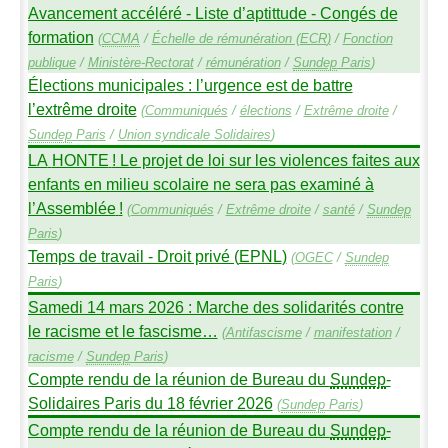
Avancement accéléré - Liste d’aptittude - Congés de
formation
(
CCMA
/
Échelle de rémunération (
ECR
)
/
Fonction
publique
/
Ministère-Rectorat
/
rémunération
/
Sundep
Paris
)
Élections municipales : l’urgence est de battre
l’extrême droite
(
Communiqués
/
élections
/
Extrême droite
/
Sundep
Paris
/
Union syndicale Solidaires
)
LA
HONTE
! Le projet de loi sur les violences faites aux
enfants en milieu scolaire ne sera pas examiné à
l’Assemblée
!
(
Communiqués
/
Extrême droite
/
santé
/
Sundep
Paris
)
Temps de travail - Droit privé (
EPNL
)
(
OGEC
/
Sundep
Paris
)
Samedi 14 mars 2026 : Marche des solidarités contre
le racisme et le fascisme…
(
Antifascisme
/
manifestation
/
racisme
/
Sundep
Paris
)
Compte rendu de la réunion de Bureau du
Sundep
-
Solidaires Paris du 18 février 2026
(
Sundep
Paris
)
Compte rendu de la réunion de Bureau du
Sundep
-