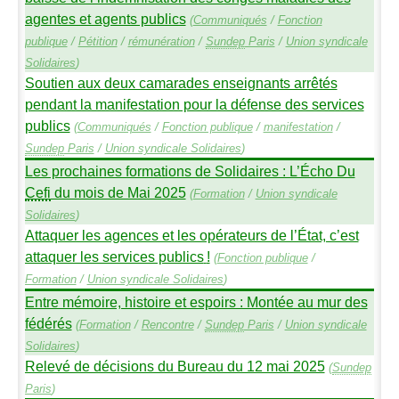
agentes et agents publics
(
Communiqués
/
Fonction
publique
/
Pétition
/
rémunération
/
Sundep
Paris
/
Union syndicale
Solidaires
)
Soutien aux deux camarades enseignants arrêtés
pendant la manifestation pour la défense des services
publics
(
Communiqués
/
Fonction publique
/
manifestation
/
Sundep
Paris
/
Union syndicale Solidaires
)
Les prochaines formations de Solidaires : L’Écho Du
Cefi
du mois de Mai 2025
(
Formation
/
Union syndicale
Solidaires
)
Attaquer les agences et les opérateurs de l’État, c’est
attaquer les services publics
!
(
Fonction publique
/
Formation
/
Union syndicale Solidaires
)
Entre mémoire, histoire et espoirs : Montée au mur des
fédérés
(
Formation
/
Rencontre
/
Sundep
Paris
/
Union syndicale
Solidaires
)
Relevé de décisions du Bureau du 12 mai 2025
(
Sundep
Paris
)