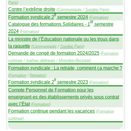
Paris
)
Contre l’extrême droite
(
Communiqués
/
Sundep
Paris
)
e
Formation syndicale 2
semestre 2024
(
Formation
)
er
Catalogue des formations Solidaires - 1
semestre
2024
(
Formation
)
La ministre de l’Éducation nationale ou les trous dans
la raquette
(
Communiqués
/
Sundep
Paris
)
Demande de congé de formation 2024/2025
(
Formation
continue
/
maîtres délégués
/
Ministère-Rectorat
)
Formation syndicale : La retraite, comment ça marche
?
(
Formation
/
Retraites
)
e
Formation syndicale 2
semestre 2023
(
Formation
)
Compte Personnel de Formation pour les
enseignant
·
es des établissements privés sous contrat
avec l’État
(
Formation
)
Formation continue pendant les vacances
(
Formation
continue
)