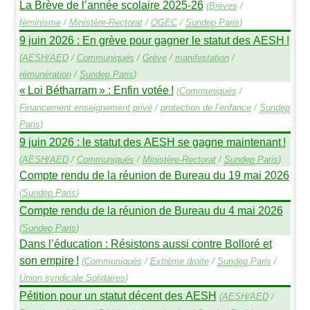
La Brève de l’année scolaire 2025-26
(
Brèves
/
féminisme
/
Ministère-Rectorat
/
OGEC
/
Sundep
Paris
)
9 juin 2026 : En grève pour gagner le statut des
AESH
!
(
AESH
/
AED
/
Communiqués
/
Grève
/
manifestation
/
rémunération
/
Sundep
Paris
)
«
Loi Bétharram
» : Enfin votée
!
(
Communiqués
/
Financement enseignement privé
/
protection de l’enfance
/
Sundep
Paris
)
9 juin 2026 : le statut des
AESH
se gagne maintenant
!
(
AESH
/
AED
/
Communiqués
/
Ministère-Rectorat
/
Sundep
Paris
)
Compte rendu de la réunion de Bureau du 19 mai 2026
(
Sundep
Paris
)
Compte rendu de la réunion de Bureau du 4 mai 2026
(
Sundep
Paris
)
Dans l’éducation : Résistons aussi contre Bolloré et
son empire
!
(
Communiqués
/
Extrême droite
/
Sundep
Paris
/
Union syndicale Solidaires
)
Pétition pour un statut décent des
AESH
(
AESH
/
AED
/