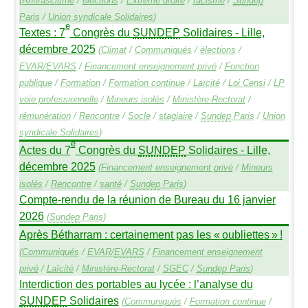
(
Antifascisme
/
élections
/
Extrême droite
/
racisme
/
Sundep
Paris
/
Union syndicale Solidaires
)
e
Textes : 7
Congrès du
SUNDEP
Solidaires - Lille,
décembre 2025
(
Climat
/
Communiqués
/
élections
/
EVAR
/
EVARS
/
Financement enseignement privé
/
Fonction
publique
/
Formation
/
Formation continue
/
Laïcité
/
Loi Censi
/
LP
voie professionnelle
/
Mineurs isolés
/
Ministère-Rectorat
/
rémunération
/
Rencontre
/
Socle
/
stagiaire
/
Sundep
Paris
/
Union
syndicale Solidaires
)
e
Actes du 7
Congrès du
SUNDEP
Solidaires - Lille,
décembre 2025
(
Financement enseignement privé
/
Mineurs
isolés
/
Rencontre
/
santé
/
Sundep
Paris
)
Compte-rendu de la réunion de Bureau du 16 janvier
2026
(
Sundep
Paris
)
Après Bétharram : certainement pas les «
oubliettes
»
!
(
Communiqués
/
EVAR
/
EVARS
/
Financement enseignement
privé
/
Laïcité
/
Ministère-Rectorat
/
SGEC
/
Sundep
Paris
)
Interdiction des portables au lycée : l’analyse du
SUNDEP
Solidaires
(
Communiqués
/
Formation continue
/