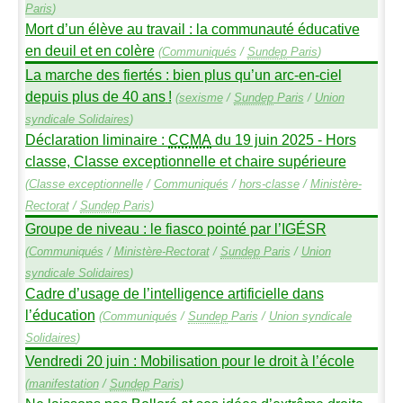
Paris
)
Mort d’un élève au travail : la communauté éducative
en deuil et en colère
(
Communiqués
/
Sundep
Paris
)
La marche des fiertés : bien plus qu’un arc-en-ciel
depuis plus de 40 ans
!
(
sexisme
/
Sundep
Paris
/
Union
syndicale Solidaires
)
Déclaration liminaire :
CCMA
du 19 juin 2025 - Hors
classe, Classe exceptionnelle et chaire supérieure
(
Classe exceptionnelle
/
Communiqués
/
hors-classe
/
Ministère-
Rectorat
/
Sundep
Paris
)
Groupe de niveau : le fiasco pointé par l’
IG
É
SR
(
Communiqués
/
Ministère-Rectorat
/
Sundep
Paris
/
Union
syndicale Solidaires
)
Cadre d’usage de l’intelligence artificielle dans
l’éducation
(
Communiqués
/
Sundep
Paris
/
Union syndicale
Solidaires
)
Vendredi 20 juin : Mobilisation pour le droit à l’école
(
manifestation
/
Sundep
Paris
)