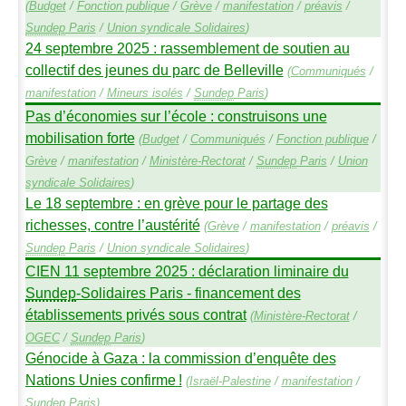
(
Budget
/
Fonction publique
/
Grève
/
manifestation
/
préavis
/
Sundep
Paris
/
Union syndicale Solidaires
)
24 septembre 2025 : rassemblement de soutien au
collectif des jeunes du parc de Belleville
(
Communiqués
/
manifestation
/
Mineurs isolés
/
Sundep
Paris
)
Pas d’économies sur l’école : construisons une
mobilisation forte
(
Budget
/
Communiqués
/
Fonction publique
/
Grève
/
manifestation
/
Ministère-Rectorat
/
Sundep
Paris
/
Union
syndicale Solidaires
)
Le 18 septembre : en grève pour le partage des
richesses, contre l’austérité
(
Grève
/
manifestation
/
préavis
/
Sundep
Paris
/
Union syndicale Solidaires
)
CIEN
11 septembre 2025 : déclaration liminaire du
Sundep
-Solidaires Paris - financement des
établissements privés sous contrat
(
Ministère-Rectorat
/
OGEC
/
Sundep
Paris
)
Génocide à Gaza : la commission d’enquête des
Nations Unies confirme
!
(
Israël-Palestine
/
manifestation
/
Sundep
Paris
)