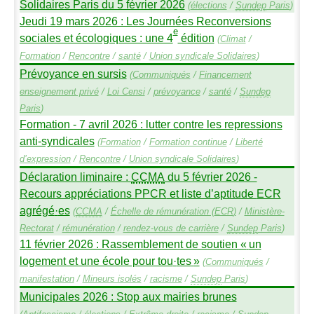
Solidaires Paris du 5 février 2026
(
élections
/
Sundep
Paris
)
Jeudi 19 mars 2026 : Les Journées Reconversions
e
sociales et écologiques : une 4
édition
(
Climat
/
Formation
/
Rencontre
/
santé
/
Union syndicale Solidaires
)
Prévoyance en sursis
(
Communiqués
/
Financement
enseignement privé
/
Loi Censi
/
prévoyance
/
santé
/
Sundep
Paris
)
Formation - 7 avril 2026 : lutter contre les repressions
anti-syndicales
(
Formation
/
Formation continue
/
Liberté
d’expression
/
Rencontre
/
Union syndicale Solidaires
)
Déclaration liminaire :
CCMA
du 5 février 2026 -
Recours appréciations
PPCR
et liste d’aptitude
ECR
agrégé
·
es
(
CCMA
/
Échelle de rémunération (
ECR
)
/
Ministère-
Rectorat
/
rémunération
/
rendez-vous de carrière
/
Sundep
Paris
)
11 février 2026 : Rassemblement de soutien «
un
logement et une école pour tou
·
tes
»
(
Communiqués
/
manifestation
/
Mineurs isolés
/
racisme
/
Sundep
Paris
)
Municipales 2026 : Stop aux mairies brunes