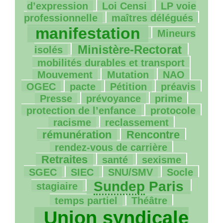
28/2346
47/2346
d’expression
Loi Censi
LP
voie
198/2346
1826/2346
professionnelle
maîtres délégués
320/2346
manifestation
Mineurs
1002/2346
17/2346
Ministère-Rectorat
isolés
34/2346
mobilités durables et transport
101/2346
3/2346
105/2346
Mouvement
Mutation
NAO
77/2346
317/2346
224/2346
43/2346
OGEC
pacte
Pétition
préavis
57/2346
50/2346
163/2346
Presse
prévoyance
prime
11/2346
462/2346
protection de l’enfance
protocole
52/2346
734/2346
racisme
reclassement
634/2346
26/2346
rémunération
Rencontre
527/2346
rendez-vous de carrière
234/2346
332/2346
27/2346
Retraites
santé
sexisme
34/2346
155/2346
8/2346
57/2346
SGEC
SIEC
SNU
/
SMV
Socle
1328/2346
8/2346
Sundep
Paris
stagiaire
24/2346
2346/2346
temps partiel
Théâtre
Union syndicale