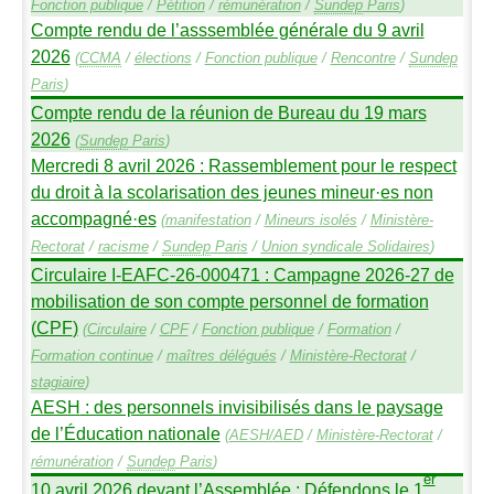
Fonction publique
/
Pétition
/
rémunération
/
Sundep
Paris
)
Compte rendu de l’asssemblée générale du 9 avril
2026
(
CCMA
/
élections
/
Fonction publique
/
Rencontre
/
Sundep
Paris
)
Compte rendu de la réunion de Bureau du 19 mars
2026
(
Sundep
Paris
)
Mercredi 8 avril 2026 : Rassemblement pour le respect
du droit à la scolarisation des jeunes mineur
·
es non
accompagné
·
es
(
manifestation
/
Mineurs isolés
/
Ministère-
Rectorat
/
racisme
/
Sundep
Paris
/
Union syndicale Solidaires
)
Circulaire I-
EAFC
-26-000471 : Campagne 2026-27 de
mobilisation de son compte personnel de formation
(
CPF
)
(
Circulaire
/
CPF
/
Fonction publique
/
Formation
/
Formation continue
/
maîtres délégués
/
Ministère-Rectorat
/
stagiaire
)
AESH
: des personnels invisibilisés dans le paysage
de l’Éducation nationale
(
AESH
/
AED
/
Ministère-Rectorat
/
rémunération
/
Sundep
Paris
)
er
10 avril 2026 devant l’Assemblée : Défendons le 1