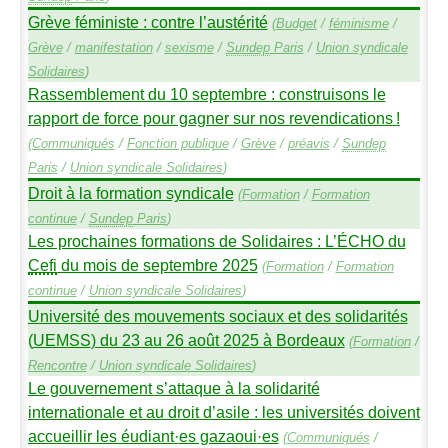
Grève féministe : contre l’austérité
(
Budget
/
féminisme
/
Grève
/
manifestation
/
sexisme
/
Sundep
Paris
/
Union syndicale
Solidaires
)
Rassemblement du 10 septembre : construisons le
rapport de force pour gagner sur nos revendications
!
(
Communiqués
/
Fonction publique
/
Grève
/
préavis
/
Sundep
Paris
/
Union syndicale Solidaires
)
Droit à la formation syndicale
(
Formation
/
Formation
continue
/
Sundep
Paris
)
Les prochaines formations de Solidaires : L’É
CHO
du
Cefi
du mois de septembre 2025
(
Formation
/
Formation
continue
/
Union syndicale Solidaires
)
Université des mouvements sociaux et des solidarités
(
UEMSS
) du 23 au 26 août 2025 à Bordeaux
(
Formation
/
Rencontre
/
Union syndicale Solidaires
)
Le gouvernement s’attaque à la solidarité
internationale et au droit d’asile : les universités doivent
accueillir les éudiant
·
es gazaoui
·
es
(
Communiqués
/