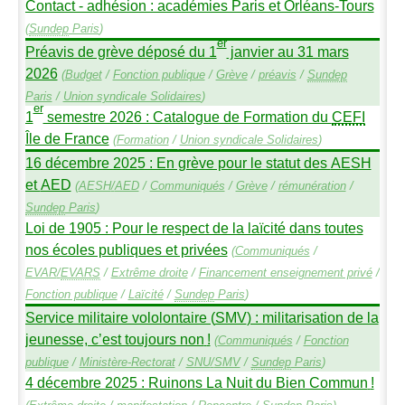
Contact - adhésion : académies Paris et Orléans-Tours
(
Sundep
Paris
)
er
Préavis de grève déposé du 1
janvier au 31 mars
2026
(
Budget
/
Fonction publique
/
Grève
/
préavis
/
Sundep
Paris
/
Union syndicale Solidaires
)
er
1
semestre 2026 : Catalogue de Formation du
CEFI
Île de France
(
Formation
/
Union syndicale Solidaires
)
16 décembre 2025 : En grève pour le statut des
AESH
et
AED
(
AESH
/
AED
/
Communiqués
/
Grève
/
rémunération
/
Sundep
Paris
)
Loi de 1905 : Pour le respect de la laïcité dans toutes
nos écoles publiques et privées
(
Communiqués
/
EVAR
/
EVARS
/
Extrême droite
/
Financement enseignement privé
/
Fonction publique
/
Laïcité
/
Sundep
Paris
)
Service militaire vololontaire (
SMV
) : militarisation de la
jeunesse, c’est toujours non
!
(
Communiqués
/
Fonction
publique
/
Ministère-Rectorat
/
SNU
/
SMV
/
Sundep
Paris
)
4 décembre 2025 : Ruinons La Nuit du Bien Commun
!