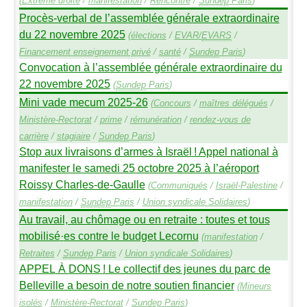
(
Extrême droite
/
manifestation
/
Rencontre
/
Sundep
Paris
)
Procès-verbal de l’assemblée générale extraordinaire
du 22 novembre 2025
(
élections
/
EVAR
/
EVARS
/
Financement enseignement privé
/
santé
/
Sundep
Paris
)
Convocation à l’assemblée générale extraordinaire du
22 novembre 2025
(
Sundep
Paris
)
Mini vade mecum 2025-26
(
Concours
/
maîtres délégués
/
Ministère-Rectorat
/
prime
/
rémunération
/
rendez-vous de
carrière
/
stagiaire
/
Sundep
Paris
)
Stop aux livraisons d’armes à Israël
! Appel national à
manifester le samedi 25 octobre 2025 à l’aéroport
Roissy Charles-de-Gaulle
(
Communiqués
/
Israël-Palestine
/
manifestation
/
Sundep
Paris
/
Union syndicale Solidaires
)
Au travail, au chômage ou en retraite : toutes et tous
mobilisé
·
es contre le budget Lecornu
(
manifestation
/
Retraites
/
Sundep
Paris
/
Union syndicale Solidaires
)
APPEL
À
DONS
! Le collectif des jeunes du parc de
Belleville a besoin de notre soutien financier
(
Mineurs
isolés
/
Ministère-Rectorat
/
Sundep
Paris
)