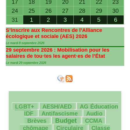
17
18
19
20
21
22
23
24
25
26
27
28
29
30
31
1
2
3
4
5
6
S’inscrire aux Rencontres de l’Alliance
écologique et sociale (
AES
) 2026
Le mardi 8 septembre 2026
29 septembre 2026 : Mobilisation pour les
salaires de tou
·
tes les agent
·
es de l’État
Le mardi 29 septembre 2026
59/2346
162/2346
49/2346
LGBT
+
AESH
/
AED
AG
Éducation
237/2346
29/2346
46/2346
IDF
Antifascisme
Audio
705/2346
52/2346
11/2346
Budget
Brèves
CCMA
261/2346
82/2346
chômage
Circulaire
Classe