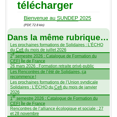
télécharger
Bienvenue au
SUNDEP
2025
(PDF, 72.8 kio)
Dans la même rubrique…
Les prochaines formations de Solidaires : L’É
CHO
du
Cefi
du mois de juillet 2026
e
2
semestre 2026 : Catalogue de Formation du
CEFI
Île de France
26 mars 2026 : Formation retraite privé-public
Les Rencontres de l’été de Solidaires, ça
recommence
!
Les prochaines formations de l’Union syndicale
Solidaires : L’É
CHO
du
Cefi
du mois de janvier
2026
er
1
semestre 2026 : Catalogue de Formation du
CEFI
Île de France
Rencontres de l’alliance écologique et sociale : 27
et 28 novembre