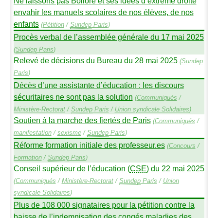
Ne laissons pas Bolloré et ses idées d’extrême droite
envahir les manuels scolaires de nos élèves, de nos
enfants
(
Pétition
/
Sundep
Paris
)
Procès verbal de l’assemblée générale du 17 mai 2025
(
Sundep
Paris
)
Relevé de décisions du Bureau du 28 mai 2025
(
Sundep
Paris
)
Décès d’une assistante d’éducation : les discours
sécuritaires ne sont pas la solution
(
Communiqués
/
Ministère-Rectorat
/
Sundep
Paris
/
Union syndicale Solidaires
)
Soutien à la marche des fiertés de Paris
(
Communiqués
/
manifestation
/
sexisme
/
Sundep
Paris
)
Réforme formation initiale des professeur.es
(
Concours
/
Formation
/
Sundep
Paris
)
Conseil supérieur de l’éducation (
CSE
) du 22 mai 2025
(
Communiqués
/
Ministère-Rectorat
/
Sundep
Paris
/
Union
syndicale Solidaires
)
Plus de 108 000 signataires pour la pétition contre la
baisse de l’indemnisation des congés maladies des