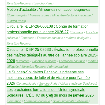
Ministère-Rectorat
/
Sundep
Paris
)
Motion d’actualité : Mineur
·
es non accompagné
·
es
(
Communiqués
/
Mineurs isolés
/
Ministère-Rectorat
/
racisme
/
Sundep
Paris
)
Circulaire I-
DEP
-26-000108 : Congé de formation
professionnelle pour l’année 2026-27
(
Circulaire
/
Fonction
publique
/
Formation
/
Formation continue
/
maîtres délégués
/
Ministère-Rectorat
)
Circulaire I-
DEP
-25-02633 : Évaluation professionnelle
des maîtres délégués au titre de l’année scolaire 2025-
2026
(
Circulaire
/
Fonction publique
/
Formation continue
/
maîtres
délégués
/
Ministère-Rectorat
/
rémunération
)
Le
Sundep
-Solidaires Paris vous présente ses
meilleurs voeux de lutte et de victoire pour l’année
2026
(
Communiqués
/
Sundep
Paris
/
Union syndicale Solidaires
)
Les prochaines formations de l’Union syndicale
Solidaires : L’É
CHO
du
Cefi
du mois de janvier 2026
(
Formation
/
Formation continue
/
Union syndicale Solidaires
)