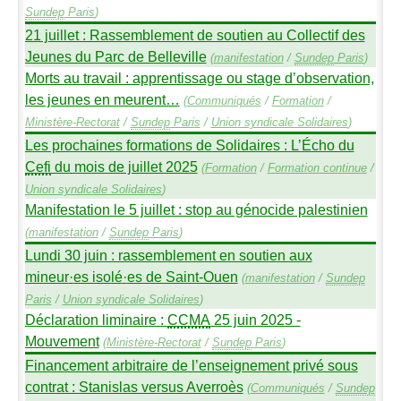
Sundep
Paris
)
21 juillet : Rassemblement de soutien au Collectif des
Jeunes du Parc de Belleville
(
manifestation
/
Sundep
Paris
)
Morts au travail : apprentissage ou stage d’observation,
les jeunes en meurent…
(
Communiqués
/
Formation
/
Ministère-Rectorat
/
Sundep
Paris
/
Union syndicale Solidaires
)
Les prochaines formations de Solidaires : L’Écho du
Cefi
du mois de juillet 2025
(
Formation
/
Formation continue
/
Union syndicale Solidaires
)
Manifestation le 5 juillet : stop au génocide palestinien
(
manifestation
/
Sundep
Paris
)
Lundi 30 juin : rassemblement en soutien aux
mineur
·
es isolé
·
es de Saint-Ouen
(
manifestation
/
Sundep
Paris
/
Union syndicale Solidaires
)
Déclaration liminaire :
CCMA
25 juin 2025 -
Mouvement
(
Ministère-Rectorat
/
Sundep
Paris
)
Financement arbitraire de l’enseignement privé sous
contrat : Stanislas versus Averroès
(
Communiqués
/
Sundep