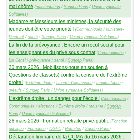
mai chômé
(
manifestation
/
Sundep
Paris
/
Union syndicale
Solidaires
)
Madame et Messieurs les ministres, la sécurité des
jeunes doit être votre priorité
!
(
Communiqués
/
Ministère-
Rectorat
/
santé
/
Sundep
Paris
/
Union syndicale Solidaires
)
La fin de la prévoyance : Encore un recul social pour
les enseignant
·
es du privé sous contrat
(
Communiqués
/
Loi Censi
/
prévoyance
/
santé
/
Sundep
Paris
)
30 mars 2026 : Mobilisons-nous en soutien à
Questions de classe(s) contre la censure de l’extrême
droite
!
(
Extrême droite
/
Liberté d’expression
/
manifestation
/
préavis
/
Sundep
Paris
/
Union syndicale Solidaires
)
L’extrême droite : un danger pour l’école
!
(
Antifascisme
/
Communiqués
/
élections
/
Extrême droite
/
racisme
/
Sundep
Paris
/
Union syndicale Solidaires
)
26 mars 2026 : Formation retraite privé-public
(
Fonction
publique
/
Formation
/
OGEC
/
Retraites
/
Sundep
Paris
)
Déclaration liminaire de la
CCMA
du 16 mars 2026 :