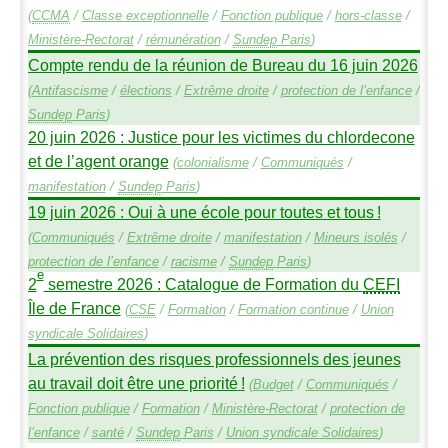
(
CCMA
/
Classe exceptionnelle
/
Fonction publique
/
hors-classe
/
Ministère-Rectorat
/
rémunération
/
Sundep
Paris
)
Compte rendu de la réunion de Bureau du 16 juin 2026
(
Antifascisme
/
élections
/
Extrême droite
/
protection de l’enfance
/
Sundep
Paris
)
20 juin 2026 : Justice pour les victimes du chlordecone
et de l’agent orange
(
colonialisme
/
Communiqués
/
manifestation
/
Sundep
Paris
)
19 juin 2026 : Oui à une école pour toutes et tous
!
(
Communiqués
/
Extrême droite
/
manifestation
/
Mineurs isolés
/
protection de l’enfance
/
racisme
/
Sundep
Paris
)
e
2
semestre 2026 : Catalogue de Formation du
CEFI
Île de France
(
CSE
/
Formation
/
Formation continue
/
Union
syndicale Solidaires
)
La prévention des risques professionnels des jeunes
au travail doit être une priorité
!
(
Budget
/
Communiqués
/
Fonction publique
/
Formation
/
Ministère-Rectorat
/
protection de
l’enfance
/
santé
/
Sundep
Paris
/
Union syndicale Solidaires
)