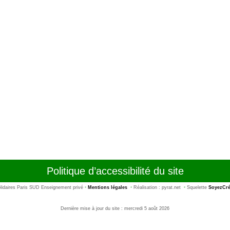
Politique d’accessibilité du site
idaires Paris SUD Enseignement privé
•
Mentions légales
•
Réalisation : pyrat.net
•
Squelette
SoyezCré
Dernière mise à jour du site : mercredi 5 août 2026