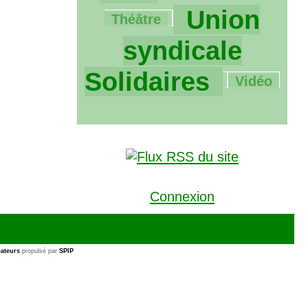
1934/1934
Union
Théâtre
syndicale
59/1934
Solidaires
Vidéo
Connexion
ateurs
propulsé par
SPIP