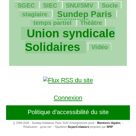
48/2015
153/2015
12/2015
53/2015
SGEC
SIEC
SNU
/
SMV
Socle
1132/2015
19/2015
Sundep
Paris
stagiaire
21/2015
2015/2015
temps partiel
Théâtre
Union syndicale
69/2015
Solidaires
Vidéo
Connexion
Politique d’accessibilité du site
©
2006-2026 , Sundep-Solidaires Paris SUD Enseignement privé
•
Mentions légales
•
Réalisation : pyrat.net
•
Squelette
SoyezCréateurs
propulsé par
SPIP