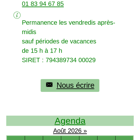
01 83 94 67 85
Permanence les vendredis après-
midis
sauf périodes de vacances
de 15 h à 17 h
SIRET
: 794389734 00029
Nous écrire
Agenda
Août
2026
»