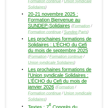
Formation continue
/
Union syndicale
Solidaires
)
20-21 novembre 2025 :
Formation Bienvenue au
SUNDEP
-Solidaires
(
Formation
/
Formation continue
/
Sundep
Paris
)
Les prochaines formations de
Solidaires : L’É
CHO
du
Cefi
du mois de septembre 2025
(
Formation
/
Formation continue
/
Union syndicale Solidaires
)
Les prochaines formations de
l’Union syndicale Solidaires :
L’É
CHO
du
Cefi
du mois de
janvier 2026
(
Formation
/
Formation continue
/
Union syndicale
Solidaires
)
e
Textes : 7
Congrès du