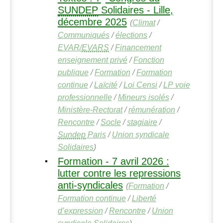
SUNDEP
Solidaires - Lille,
décembre 2025
(
Climat
/
Communiqués
/
élections
/
EVAR
/
EVARS
/
Financement
enseignement privé
/
Fonction
publique
/
Formation
/
Formation
continue
/
Laïcité
/
Loi Censi
/
LP
voie
professionnelle
/
Mineurs isolés
/
Ministère-Rectorat
/
rémunération
/
Rencontre
/
Socle
/
stagiaire
/
Sundep
Paris
/
Union syndicale
Solidaires
)
Formation - 7 avril 2026 :
lutter contre les repressions
anti-syndicales
(
Formation
/
Formation continue
/
Liberté
d’expression
/
Rencontre
/
Union
syndicale Solidaires
)