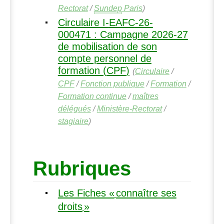
Rectorat
/
Sundep
Paris
)
Circulaire I-
EAFC
-26-
000471 : Campagne 2026-27
de mobilisation de son
compte personnel de
formation (
CPF
)
(
Circulaire
/
CPF
/
Fonction publique
/
Formation
/
Formation continue
/
maîtres
délégués
/
Ministère-Rectorat
/
stagiaire
)
Rubriques
Les Fiches «
connaître ses
droits
»