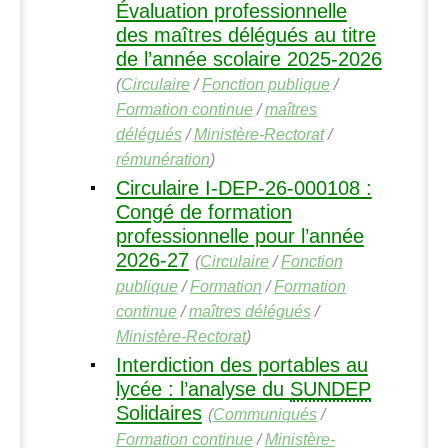
Évaluation professionnelle
des maîtres délégués au titre
de l’année scolaire 2025-2026
(
Circulaire
/
Fonction publique
/
Formation continue
/
maîtres
délégués
/
Ministère-Rectorat
/
rémunération
)
Circulaire I-
DEP
-26-000108 :
Congé de formation
professionnelle pour l’année
2026-27
(
Circulaire
/
Fonction
publique
/
Formation
/
Formation
continue
/
maîtres délégués
/
Ministère-Rectorat
)
Interdiction des portables au
lycée : l’analyse du
SUNDEP
Solidaires
(
Communiqués
/
Formation continue
/
Ministère-