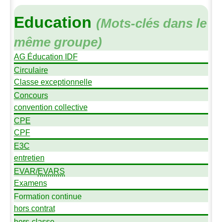
Education
(Mots-clés dans le
même groupe)
AG
Éducation
IDF
Circulaire
Classe exceptionnelle
Concours
convention collective
CPE
CPF
E3C
entretien
EVAR
/
EVARS
Examens
Formation continue
hors contrat
hors-classe