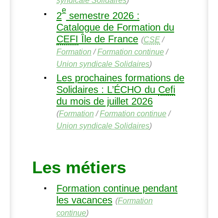
e
2
semestre 2026 :
Catalogue de Formation du
CEFI
Île de France
(
CSE
/
Formation
/
Formation continue
/
Union syndicale Solidaires
)
Les prochaines formations de
Solidaires : L’É
CHO
du
Cefi
du mois de juillet 2026
(
Formation
/
Formation continue
/
Union syndicale Solidaires
)
Les métiers
Formation continue pendant
les vacances
(
Formation
continue
)