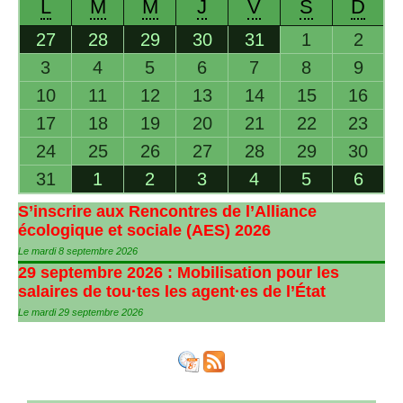
L
M
M
J
V
S
D
27
28
29
30
31
1
2
3
4
5
6
7
8
9
10
11
12
13
14
15
16
17
18
19
20
21
22
23
24
25
26
27
28
29
30
31
1
2
3
4
5
6
S’inscrire aux Rencontres de l’Alliance
écologique et sociale (
AES
) 2026
Le mardi 8 septembre 2026
29 septembre 2026 : Mobilisation pour les
salaires de tou
·
tes les agent
·
es de l’État
Le mardi 29 septembre 2026