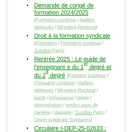
Demande de congé de
formation 2024/2025
(
Formation continue
/
maîtres
délégués
/
Ministère-Rectorat
)
Droit à la formation syndicale
(
Formation
/
Formation continue
/
Sundep
Paris
)
Rentrée 2025 : Le guide de
er
l’enseignant
·
e du 1
degré et
d
du 2
degré
(
Fonction publique
/
Formation continue
/
maîtres
délégués
/
Ministère-Rectorat
/
pacte
/
prévoyance
/
prime
/
rémunération
/
rendez-vous de
carrière
/
stagiaire
/
Sundep
Paris
/
Union syndicale Solidaires
)
Circulaire I-
DEP
-25-02633 :