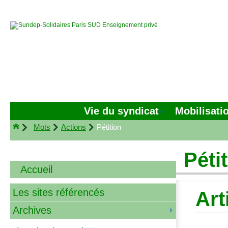
Vie du syndicat
Mobilisati
Mots
Actions
Pétition
Péti
Accueil
Les sites référencés
Art
Archives