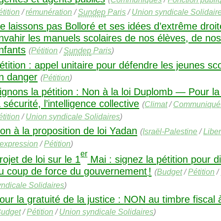
tition
/
rémunération
/
Sundep
Paris
/
Union syndicale Solidair
e laissons pas Bolloré et ses idées d’extrême droit
nvahir les manuels scolaires de nos élèves, de no
nfants
(
Pétition
/
Sundep
Paris
)
étition : appel unitaire pour défendre les jeunes sc
n danger
(
Pétition
)
ignons la pétition : Non à la loi Duplomb — Pour la
a sécurité, l’intelligence collective
(
Climat
/
Communiqué
tition
/
Union syndicale Solidaires
)
on à la proposition de loi Yadan
(
Israël-Palestine
/
Liber
’expression
/
Pétition
)
er
rojet de loi sur le 1
Mai : signez la pétition pour d
u coup de force du gouvernement
!
(
Budget
/
Pétition
/
yndicale Solidaires
)
our la gratuité de la justice :
NON
au timbre fiscal 
udget
/
Pétition
/
Union syndicale Solidaires
)