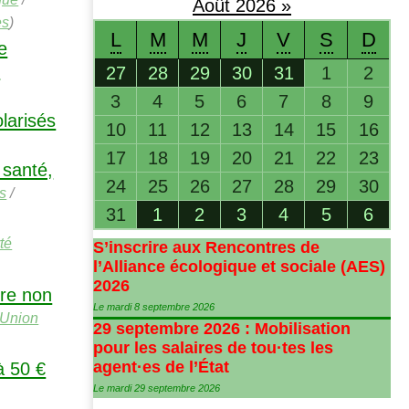
Août
2026
»
es
)
L
M
M
J
V
S
D
e
s
27
28
29
30
31
1
2
3
4
5
6
7
8
9
olarisés
10
11
12
13
14
15
16
17
18
19
20
21
22
23
 santé,
24
25
26
27
28
29
30
s
/
31
1
2
3
4
5
6
té
S’inscrire aux Rencontres de
l’Alliance écologique et sociale (
AES
)
2026
ire non
Le mardi 8 septembre 2026
Union
29 septembre 2026 : Mobilisation
pour les salaires de tou
·
tes les
agent
·
es de l’État
à 50 €
Le mardi 29 septembre 2026