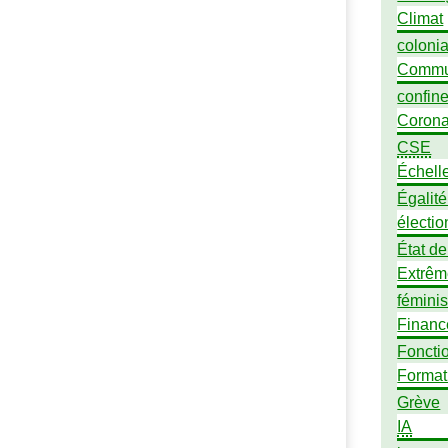
Climat
coloni
Commu
confin
Corona
CSE
Échell
Égalit
électio
État de
Extrêm
fémini
Financ
Foncti
Format
Grève
IA