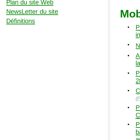
Plan du site Web
Mob
NewsLetter du site
Définitions
P
i
N
A
l
P
2
C
(
P
P
P
b
a