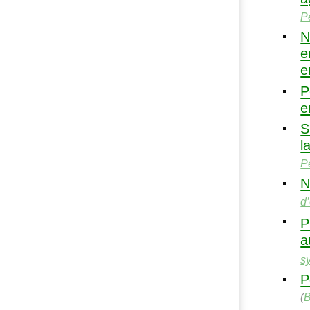
Pé
N
e
e
P
e
S
l
Pé
N
d
P
a
s
P
(
B