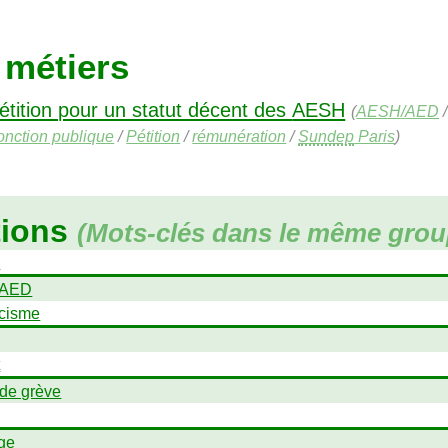
 métiers
étition pour un statut décent des
AESH
(
AESH
/
AED
/
onction publique
/
Pétition
/
rémunération
/
Sundep
Paris
)
tions
(Mots-clés dans le même grou
+
AED
scisme
t
 de grève
ge