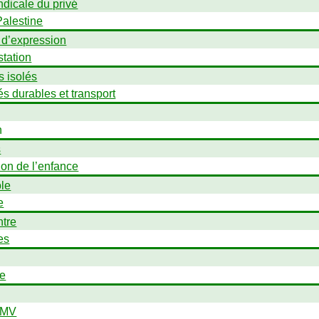
ndicale du privé
Palestine
 d’expression
station
s isolés
és durables et transport
n
s
ion de l’enfance
ole
e
tre
es
e
SMV