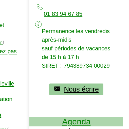
01 83 94 67 85
et
Permanence les vendredis
après-midis
on
)
sauf périodes de vacances
uez pas
de 15 h à 17 h
SIRET
: 794389734 00029
eville
Nous écrire
sation
a
Agenda
que
/