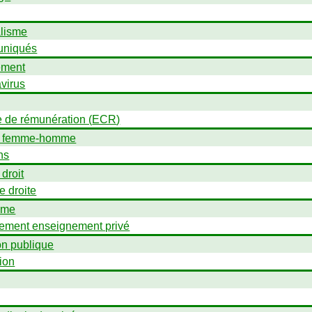
alisme
niqués
ement
virus
e de rémunération (
ECR
)
é femme-homme
ns
 droit
e droite
sme
ement enseignement privé
on publique
ion