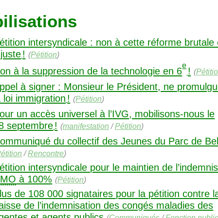
ilisations
étition intersyndicale : non à cette réforme brutale 
njuste
!
(
Pétition
)
e
on à la suppression de la technologie en 6
!
(
Pétiti
ppel à signer : Monsieur le Président, ne promulg
a loi immigration
!
(
Pétition
)
our un accès universel à l’
IVG
, mobilisons-nous le
8 septembre
!
(
manifestation
/
Pétition
)
ommuniqué du collectif des Jeunes du Parc de Bell
étition
/
Rencontre
)
étition intersyndicale pour le maintien de l’indemni
CMO
à 100%
(
Pétition
)
lus de 108 000 signataires pour la pétition contre l
aisse de l’indemnisation des congés maladies des
gentes et agents publics
(
Communiqués
/
Fonction publi