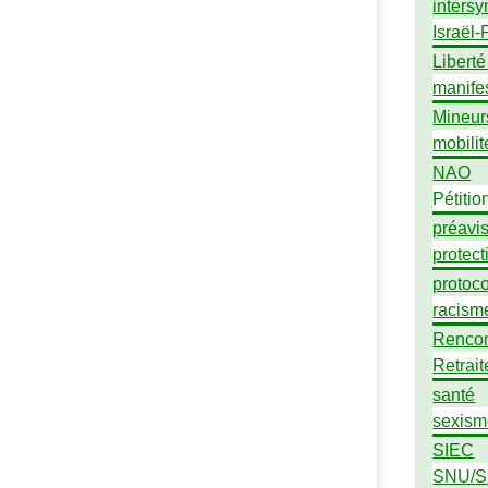
intersy
Israël-
Liberté
manife
Mineur
mobilit
NAO
Pétitio
préavi
protect
protoc
racism
Rencon
Retrait
santé
sexism
SIEC
SNU
/