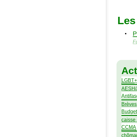
Les
P
F
Ac
LGBT
AESH
/
Antifa
Brèves
Budge
caisse
CCMA
chôma