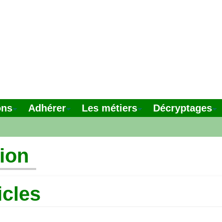
ons
Adhérer
Les métiers
Décryptages
tion
icles