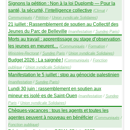
Signons la pétition : Non à la loi Duplomb — Pour la
santé, la sécurité, l’intelligence collective
(
Climat
/
Communiqués
/
Pétition
/
Union syndicale Solidaires
)
21 juillet : Rassemblement de soutien au Collectif des
Jeunes du Parc de Belleville
(
manifestation
/
Sundep
Paris
)
Morts au travail : apprentissage ou stage d’observation,
les jeunes en meurent…
(
Communiqués
/
Formation
/
Ministère-Rectorat
/
Sundep
Paris
/
Union syndicale Solidaires
)
Budget 2026 : La saignée
!
(
Communiqués
/
Fonction
publique
/
Union syndicale Solidaires
)
Manifestation le 5 juillet : stop au génocide palestinien
(
manifestation
/
Sundep
Paris
)
Lundi 30 juin : rassemblement en soutien aux
mineur
·
es isolé
·
es de Saint-Ouen
(
manifestation
/
Sundep
Paris
/
Union syndicale Solidaires
)
Chèques-vacances : tous les agents et toutes les
agentes peuvent à nouveau en bénéficier
(
Communiqués
/
Fonction publique
)