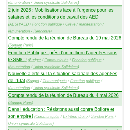
rémunération
/
Union syndicale Solidaires
)
2 juin 2026 : Mobilisations face à l’urgence pour les
salaires et les conditions de travail des
AED
(
AESH
/
AED
/
Fonction publique
/
Grève
/
manifestation
/
rémunération
/
Rencontre
)
Compte rendu de la réunion de Bureau du 19 mai 2026
(
Sundep
Paris
)
Fonction Publique : près d’un million d’agent
·
es sous
le
SMIC
!
(
Budget
/
Communiqués
/
Fonction publique
/
rémunération
/
Union syndicale Solidaires
)
Nouvelle alerte sur la situation salariale des agent
·
es
de l’État
(
Budget
/
Communiqués
/
Fonction publique
/
rémunération
/
Union syndicale Solidaires
)
Compte rendu de la réunion de Bureau du 4 mai 2026
(
Sundep
Paris
)
Dans l’éducation : Résistons aussi contre Bolloré et
son empire
!
(
Communiqués
/
Extrême droite
/
Sundep
Paris
/
Union syndicale Solidaires
)