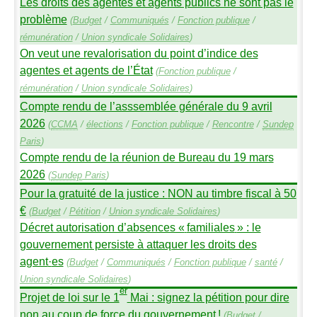
Les droits des agentes et agents publics ne sont pas le
problème
(
Budget
/
Communiqués
/
Fonction publique
/
rémunération
/
Union syndicale Solidaires
)
On veut une revalorisation du point d’indice des
agentes et agents de l’État
(
Fonction publique
/
rémunération
/
Union syndicale Solidaires
)
Compte rendu de l’asssemblée générale du 9 avril
2026
(
CCMA
/
élections
/
Fonction publique
/
Rencontre
/
Sundep
Paris
)
Compte rendu de la réunion de Bureau du 19 mars
2026
(
Sundep
Paris
)
Pour la gratuité de la justice :
NON
au timbre fiscal à 50
€
(
Budget
/
Pétition
/
Union syndicale Solidaires
)
Décret autorisation d’absences «
familiales
» : le
gouvernement persiste à attaquer les droits des
agent
·
es
(
Budget
/
Communiqués
/
Fonction publique
/
santé
/
Union syndicale Solidaires
)
er
Projet de loi sur le 1
Mai : signez la pétition pour dire
non au coup de force du gouvernement
!
(
Budget
/