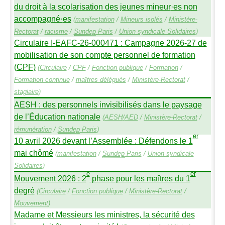
du droit à la scolarisation des jeunes mineur
·
es non
accompagné
·
es
(
manifestation
/
Mineurs isolés
/
Ministère-
Rectorat
/
racisme
/
Sundep
Paris
/
Union syndicale Solidaires
)
Circulaire I-
EAFC
-26-000471 : Campagne 2026-27 de
mobilisation de son compte personnel de formation
(
CPF
)
(
Circulaire
/
CPF
/
Fonction publique
/
Formation
/
Formation continue
/
maîtres délégués
/
Ministère-Rectorat
/
stagiaire
)
AESH
: des personnels invisibilisés dans le paysage
de l’Éducation nationale
(
AESH
/
AED
/
Ministère-Rectorat
/
rémunération
/
Sundep
Paris
)
er
10 avril 2026 devant l’Assemblée : Défendons le 1
mai chômé
(
manifestation
/
Sundep
Paris
/
Union syndicale
Solidaires
)
e
er
Mouvement 2026 : 2
phase pour les maîtres du 1
degré
(
Circulaire
/
Fonction publique
/
Ministère-Rectorat
/
Mouvement
)
Madame et Messieurs les ministres, la sécurité des