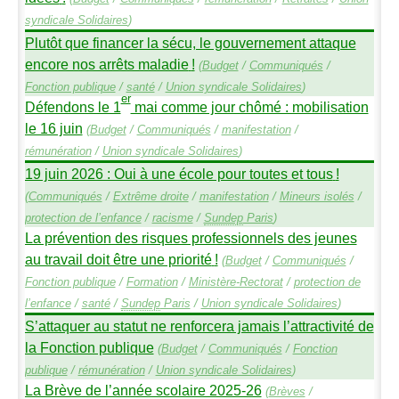
syndicale Solidaires
)
Plutôt que financer la sécu, le gouvernement attaque
encore nos arrêts maladie
!
(
Budget
/
Communiqués
/
Fonction publique
/
santé
/
Union syndicale Solidaires
)
er
Défendons le 1
mai comme jour chômé : mobilisation
le 16 juin
(
Budget
/
Communiqués
/
manifestation
/
rémunération
/
Union syndicale Solidaires
)
19 juin 2026 : Oui à une école pour toutes et tous
!
(
Communiqués
/
Extrême droite
/
manifestation
/
Mineurs isolés
/
protection de l’enfance
/
racisme
/
Sundep
Paris
)
La prévention des risques professionnels des jeunes
au travail doit être une priorité
!
(
Budget
/
Communiqués
/
Fonction publique
/
Formation
/
Ministère-Rectorat
/
protection de
l’enfance
/
santé
/
Sundep
Paris
/
Union syndicale Solidaires
)
S’attaquer au statut ne renforcera jamais l’attractivité de
la Fonction publique
(
Budget
/
Communiqués
/
Fonction
publique
/
rémunération
/
Union syndicale Solidaires
)
La Brève de l’année scolaire 2025-26
(
Brèves
/