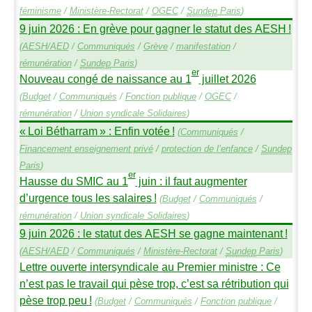
féminisme
/
Ministère-Rectorat
/
OGEC
/
Sundep
Paris
)
9 juin 2026 : En grève pour gagner le statut des
AESH
!
(
AESH
/
AED
/
Communiqués
/
Grève
/
manifestation
/
rémunération
/
Sundep
Paris
)
er
Nouveau congé de naissance au 1
juillet 2026
(
Budget
/
Communiqués
/
Fonction publique
/
OGEC
/
rémunération
/
Union syndicale Solidaires
)
«
Loi Bétharram
» : Enfin votée
!
(
Communiqués
/
Financement enseignement privé
/
protection de l’enfance
/
Sundep
Paris
)
er
Hausse du
SMIC
au 1
juin : il faut augmenter
d’urgence tous les salaires
!
(
Budget
/
Communiqués
/
rémunération
/
Union syndicale Solidaires
)
9 juin 2026 : le statut des
AESH
se gagne maintenant
!
(
AESH
/
AED
/
Communiqués
/
Ministère-Rectorat
/
Sundep
Paris
)
Lettre ouverte intersyndicale au Premier ministre : Ce
n’est pas le travail qui pèse trop, c’est sa rétribution qui
pèse trop peu
!
(
Budget
/
Communiqués
/
Fonction publique
/