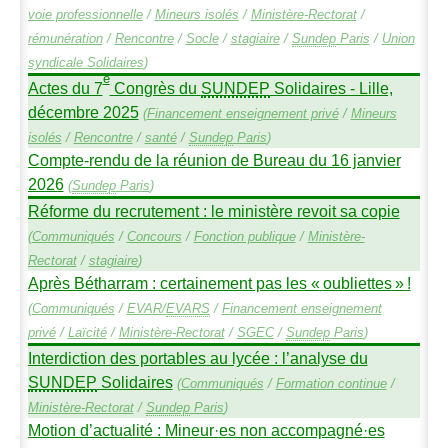
voie professionnelle
/
Mineurs isolés
/
Ministère-Rectorat
/
rémunération
/
Rencontre
/
Socle
/
stagiaire
/
Sundep
Paris
/
Union
syndicale Solidaires
)
e
Actes du 7
Congrès du
SUNDEP
Solidaires - Lille,
décembre 2025
(
Financement enseignement privé
/
Mineurs
isolés
/
Rencontre
/
santé
/
Sundep
Paris
)
Compte-rendu de la réunion de Bureau du 16 janvier
2026
(
Sundep
Paris
)
Réforme du recrutement : le ministère revoit sa copie
(
Communiqués
/
Concours
/
Fonction publique
/
Ministère-
Rectorat
/
stagiaire
)
Après Bétharram : certainement pas les «
oubliettes
»
!
(
Communiqués
/
EVAR
/
EVARS
/
Financement enseignement
privé
/
Laïcité
/
Ministère-Rectorat
/
SGEC
/
Sundep
Paris
)
Interdiction des portables au lycée : l’analyse du
SUNDEP
Solidaires
(
Communiqués
/
Formation continue
/
Ministère-Rectorat
/
Sundep
Paris
)
Motion d’actualité : Mineur
·
es non accompagné
·
es