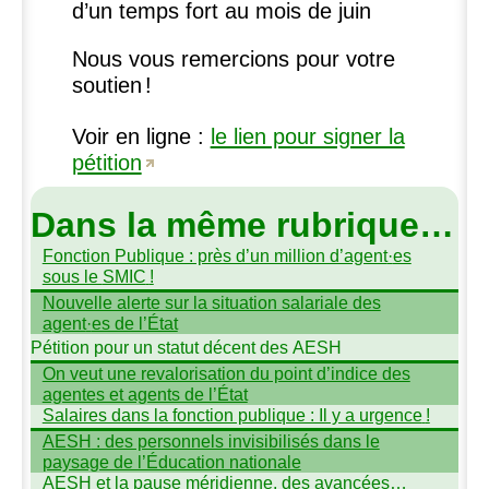
d’un temps fort au mois de juin
Nous vous remercions pour votre
soutien
!
Voir en ligne :
le lien pour signer la
pétition
Dans la même rubrique…
Fonction Publique : près d’un million d’agent
·
es
sous le
SMIC
!
Nouvelle alerte sur la situation salariale des
agent
·
es de l’État
Pétition pour un statut décent des
AESH
On veut une revalorisation du point d’indice des
agentes et agents de l’État
Salaires dans la fonction publique : Il y a urgence
!
AESH
: des personnels invisibilisés dans le
paysage de l’Éducation nationale
AESH
et la pause méridienne, des avancées…