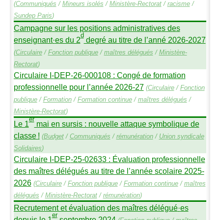
(
Communiqués
/
Mineurs isolés
/
Ministère-Rectorat
/
racisme
/
Sundep
Paris
)
Campagne sur les positions administratives des
d
enseignant
·
es du 2
degré au titre de l’anné 2026-2027
(
Circulaire
/
Fonction publique
/
maîtres délégués
/
Ministère-
Rectorat
)
Circulaire I-
DEP
-26-000108 : Congé de formation
professionnelle pour l’année 2026-27
(
Circulaire
/
Fonction
publique
/
Formation
/
Formation continue
/
maîtres délégués
/
Ministère-Rectorat
)
er
Le 1
mai en sursis : nouvelle attaque symbolique de
classe
!
(
Budget
/
Communiqués
/
rémunération
/
Union syndicale
Solidaires
)
Circulaire I-
DEP
-25-02633 : Évaluation professionnelle
des maîtres délégués au titre de l’année scolaire 2025-
2026
(
Circulaire
/
Fonction publique
/
Formation continue
/
maîtres
délégués
/
Ministère-Rectorat
/
rémunération
)
Recrutement et évaluation des maîtres délégué
·
es
er
depuis le 1
septembre 2024