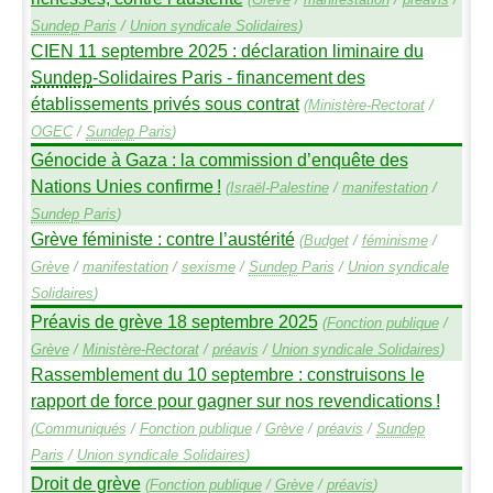
Sundep
Paris
/
Union syndicale Solidaires
)
CIEN
11 septembre 2025 : déclaration liminaire du
Sundep
-Solidaires Paris - financement des
établissements privés sous contrat
(
Ministère-Rectorat
/
OGEC
/
Sundep
Paris
)
Génocide à Gaza : la commission d’enquête des
Nations Unies confirme
!
(
Israël-Palestine
/
manifestation
/
Sundep
Paris
)
Grève féministe : contre l’austérité
(
Budget
/
féminisme
/
Grève
/
manifestation
/
sexisme
/
Sundep
Paris
/
Union syndicale
Solidaires
)
Préavis de grève 18 septembre 2025
(
Fonction publique
/
Grève
/
Ministère-Rectorat
/
préavis
/
Union syndicale Solidaires
)
Rassemblement du 10 septembre : construisons le
rapport de force pour gagner sur nos revendications
!
(
Communiqués
/
Fonction publique
/
Grève
/
préavis
/
Sundep
Paris
/
Union syndicale Solidaires
)
Droit de grève
(
Fonction publique
/
Grève
/
préavis
)