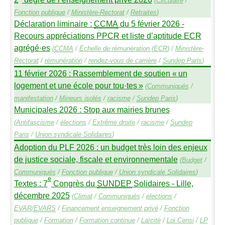
(
Circulaire
/
Fonction publique
/
Ministère-Rectorat
/
Retraites
)
Déclaration liminaire :
CCMA
du 5 février 2026 -
Recours appréciations
PPCR
et liste d’aptitude
ECR
agrégé
·
es
(
CCMA
/
Échelle de rémunération (
ECR
)
/
Ministère-
Rectorat
/
rémunération
/
rendez-vous de carrière
/
Sundep
Paris
)
11 février 2026 : Rassemblement de soutien «
un
logement et une école pour tou
·
tes
»
(
Communiqués
/
manifestation
/
Mineurs isolés
/
racisme
/
Sundep
Paris
)
Municipales 2026 : Stop aux mairies brunes
(
Antifascisme
/
élections
/
Extrême droite
/
racisme
/
Sundep
Paris
/
Union syndicale Solidaires
)
Adoption du
PLF
2026 : un budget très loin des enjeux
de justice sociale, fiscale et environnementale
(
Budget
/
Communiqués
/
Fonction publique
/
Union syndicale Solidaires
)
e
Textes : 7
Congrès du
SUNDEP
Solidaires - Lille,
décembre 2025
(
Climat
/
Communiqués
/
élections
/
EVAR
/
EVARS
/
Financement enseignement privé
/
Fonction
publique
/
Formation
/
Formation continue
/
Laïcité
/
Loi Censi
/
LP