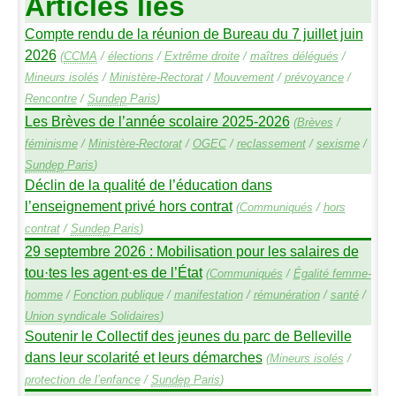
Articles liés
Compte rendu de la réunion de Bureau du 7 juillet juin
2026
(
CCMA
/
élections
/
Extrême droite
/
maîtres délégués
/
Mineurs isolés
/
Ministère-Rectorat
/
Mouvement
/
prévoyance
/
Rencontre
/
Sundep
Paris
)
Les Brèves de l’année scolaire 2025-2026
(
Brèves
/
féminisme
/
Ministère-Rectorat
/
OGEC
/
reclassement
/
sexisme
/
Sundep
Paris
)
Déclin de la qualité de l’éducation dans
l’enseignement privé hors contrat
(
Communiqués
/
hors
contrat
/
Sundep
Paris
)
29 septembre 2026 : Mobilisation pour les salaires de
tou
·
tes les agent
·
es de l’État
(
Communiqués
/
Égalité femme-
homme
/
Fonction publique
/
manifestation
/
rémunération
/
santé
/
Union syndicale Solidaires
)
Soutenir le Collectif des jeunes du parc de Belleville
dans leur scolarité et leurs démarches
(
Mineurs isolés
/
protection de l’enfance
/
Sundep
Paris
)