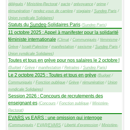
délégués
/
Ministère-Rectorat
/
pacte
/
prévoyance
/
prime
/
rémunération
/
rendez-vous de carrière
/
stagiaire
/
Sundep
Paris
/
Union syndicale Solidaires
)
Statuts du
Sundep
-Solidaires Paris
(
Sundep
Paris
)
11 octobre 2025 : Appel à manifester pour la solidarité
féministe internationale
(
Climat
/
Communiqués
/
féminisme
/
Grève
/
Israël-Palestine
/
manifestation
/
sexisme
/
Sundep
Paris
/
Union syndicale Solidaires
)
Toutes et tous en grève pour nos salaires le 2 octobre
!
(
Budget
/
Grève
/
manifestation
/
Retraites
/
Sundep
Paris
)
Le 2 octobre 2025 : Toutes et tous en grève
(
Budget
/
Communiqués
/
Fonction publique
/
Grève
/
rémunération
/
Union
syndicale Solidaires
)
Session 2026 : Concours de recrutements des
enseignant
·
es
(
Concours
/
Fonction publique
/
Ministère-
Rectorat
)
EVARS
vs
EARS
: une omission qui interroge
(
Communiqués
/
EVAR
/
EVARS
/
Liberté d’expression
/
Ministère-