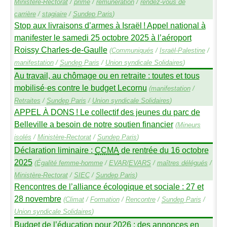
Ministère-Rectorat
/
prime
/
rémunération
/
rendez-vous de
carrière
/
stagiaire
/
Sundep
Paris
)
Stop aux livraisons d’armes à Israël
! Appel national à
manifester le samedi 25 octobre 2025 à l’aéroport
Roissy Charles-de-Gaulle
(
Communiqués
/
Israël-Palestine
/
manifestation
/
Sundep
Paris
/
Union syndicale Solidaires
)
Au travail, au chômage ou en retraite : toutes et tous
mobilisé
·
es contre le budget Lecornu
(
manifestation
/
Retraites
/
Sundep
Paris
/
Union syndicale Solidaires
)
APPEL
À
DONS
! Le collectif des jeunes du parc de
Belleville a besoin de notre soutien financier
(
Mineurs
isolés
/
Ministère-Rectorat
/
Sundep
Paris
)
Déclaration liminaire :
CCMA
de rentrée du 16 octobre
2025
(
Égalité femme-homme
/
EVAR
/
EVARS
/
maîtres délégués
/
Ministère-Rectorat
/
SIEC
/
Sundep
Paris
)
Rencontres de l’alliance écologique et sociale : 27 et
28 novembre
(
Climat
/
Formation
/
Rencontre
/
Sundep
Paris
/
Union syndicale Solidaires
)
Budget de l’éducation pour 2026 : des annonces en