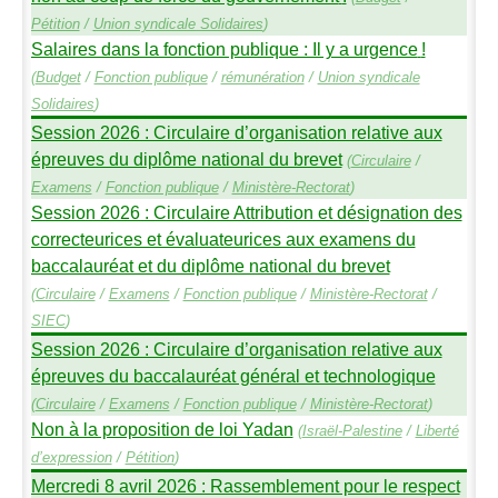
Pétition
/
Union syndicale Solidaires
)
Salaires dans la fonction publique : Il y a urgence
!
(
Budget
/
Fonction publique
/
rémunération
/
Union syndicale
Solidaires
)
Session 2026 : Circulaire d’organisation relative aux
épreuves du diplôme national du brevet
(
Circulaire
/
Examens
/
Fonction publique
/
Ministère-Rectorat
)
Session 2026 : Circulaire Attribution et désignation des
correcteurices et évaluateurices aux examens du
baccalauréat et du diplôme national du brevet
(
Circulaire
/
Examens
/
Fonction publique
/
Ministère-Rectorat
/
SIEC
)
Session 2026 : Circulaire d’organisation relative aux
épreuves du baccalauréat général et technologique
(
Circulaire
/
Examens
/
Fonction publique
/
Ministère-Rectorat
)
Non à la proposition de loi Yadan
(
Israël-Palestine
/
Liberté
d’expression
/
Pétition
)
Mercredi 8 avril 2026 : Rassemblement pour le respect