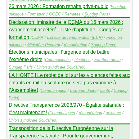
26 mars 2026 : Formation retraite privé-public
(
Fonction
publique
/
Formation
/
OGEC
/
Retraites
/
Sundep
Paris
)
Déclaration liminaire de la
CCMA
du 16 mars 2026 :
Avancement accéléré - Liste d’aptittude - Congés de
formation
(
CCMA
/
Échelle de rémunération (
ECR
)
/
Fonction
publique
/
Ministère-Rectorat
/
rémunération
/
Sundep
Paris
)
Élections municipales : l’urgence est de battre
l’extrême droite
(
Communiqués
/
élections
/
Extrême droite
/
Sundep
Paris
/
Union syndicale Solidaires
)
LA
HONTE
! Le projet de loi sur les violences faites aux
enfants en milieu scolaire ne sera pas examiné à
l’Assemblée
!
(
Communiqués
/
Extrême droite
/
santé
/
Sundep
Paris
)
Directive Transparence 2023/970 - Égalité salariale :
c’est maintenant
!
(
Communiqués
/
rémunération
/
sexisme
/
Union syndicale Solidaires
)
Transposition de la Directive Européenne sur la
Transparence salariale : Pour le gouvernement,