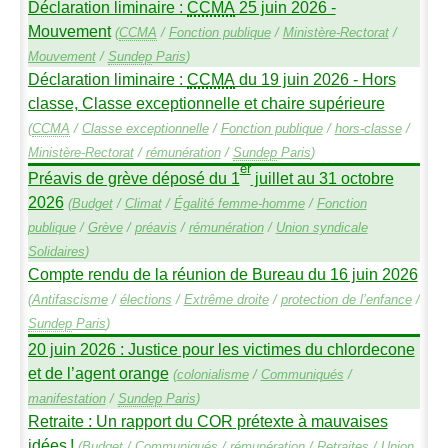
Déclaration liminaire :
CCMA
25 juin 2026 -
Mouvement
(
CCMA
/
Fonction publique
/
Ministère-Rectorat
/
Mouvement
/
Sundep
Paris
)
Déclaration liminaire :
CCMA
du 19 juin 2026 - Hors
classe, Classe exceptionnelle et chaire supérieure
(
CCMA
/
Classe exceptionnelle
/
Fonction publique
/
hors-classe
/
Ministère-Rectorat
/
rémunération
/
Sundep
Paris
)
er
Préavis de grève déposé du 1
juillet au 31 octobre
2026
(
Budget
/
Climat
/
Égalité femme-homme
/
Fonction
publique
/
Grève
/
préavis
/
rémunération
/
Union syndicale
Solidaires
)
Compte rendu de la réunion de Bureau du 16 juin 2026
(
Antifascisme
/
élections
/
Extrême droite
/
protection de l’enfance
/
Sundep
Paris
)
20 juin 2026 : Justice pour les victimes du chlordecone
et de l’agent orange
(
colonialisme
/
Communiqués
/
manifestation
/
Sundep
Paris
)
Retraite : Un rapport du
COR
prétexte à mauvaises
idées
!
(
Budget
/
Communiqués
/
rémunération
/
Retraites
/
Union