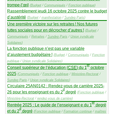
trompe-l’œil
(
Budget
/
Communiqués
/
Fonction publique
)
Rassemblement jeudi 16 octobre 2025 contre le budget
d’austérité
(
Budget
/
manifestation
/
Sundep
Paris
)
Une première victoire sur les retraites
! Nos futures
luttes sociales pour en décrocher d’autres
!
(
Budget
/
Communiqués
/
Retraites
/
Sundep
Paris
/
Union syndicale
Solidaires
)
La fonction publique n’est pas une variable
d’ajustement budgétaire
!
(
Budget
/
Communiqués
/
Fonction
publique
/
Union syndicale Solidaires
)
er
Conseil supérieur de l’éducation (
CSE
) du 1
octobre
2025
(
Communiqués
/
Fonction publique
/
Ministère-Rectorat
/
Sundep
Paris
/
Union syndicale Solidaires
)
Circulaire
25AN0142
: Rendez-vous de carrière 2025-
d
26 pour les enseignant
·
es du 2
degré
(
Fonction publique
/
Ministère-Rectorat
/
rendez-vous de carrière
)
er
Rentrée 2025 : Le guide de l’enseignant
·
e du 1
degré
d
et du 2
degré
(
Fonction publique
/
Formation continue
/
maîtres