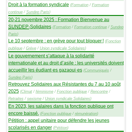
Droit à la formation syndicale
(
Formation
/
Formation
continue
/
Sundep
Paris
)
20-21 novembre 2025 : Formation Bienvenue au
SUNDEP
-Solidaires
(
Formation
/
Formation continue
/
Sundep
Paris
)
Le 10 septembre : en grève pour tout bloquer
!
(
Fonction
publique
/
Grève
/
Union syndicale Solidaires
)
Le gouvernement s’attaque à la solidarité
internationale et au droit d’asile : les universités doivent
accueillir les éudiant
·
es gazaoui
·
es
(
Communiqués
/
Sundep
Paris
)
Retrouvez Solidaires aux Résistantes du 7 au 10 août
2025
(
Climat
/
féminisme
/
Fonction publique
/
Rencontre
/
Retraites
/
sexisme
/
Union syndicale Solidaires
)
En 2023, les salaires dans la fonction publique ont
encore baissé.
(
Fonction publique
/
rémunération
)
Pétition : appel unitaire pour défendre les jeunes
scolarisés en danger
(
Pétition
)