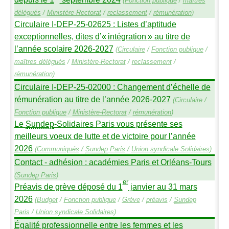
(
Fonction publique
/
maîtres
délégués
/
Ministère-Rectorat
/
reclassement
/
rémunération
)
Circulaire I-
DEP
-25-02625 : Listes d’aptitude
exceptionnelles, dites d’«
intégration
» au titre de
l’année scolaire 2026-2027
(
Circulaire
/
Fonction publique
/
maîtres délégués
/
Ministère-Rectorat
/
reclassement
/
rémunération
)
Circulaire I-
DEP
-25-02000 : Changement d’échelle de
rémunération au titre de l’année 2026-2027
(
Circulaire
/
Fonction publique
/
Ministère-Rectorat
/
rémunération
)
Le
Sundep
-Solidaires Paris vous présente ses
meilleurs voeux de lutte et de victoire pour l’année
2026
(
Communiqués
/
Sundep
Paris
/
Union syndicale Solidaires
)
Contact - adhésion : académies Paris et Orléans-Tours
(
Sundep
Paris
)
er
Préavis de grève déposé du 1
janvier au 31 mars
2026
(
Budget
/
Fonction publique
/
Grève
/
préavis
/
Sundep
Paris
/
Union syndicale Solidaires
)
Égalité professionnelle entre les femmes et les