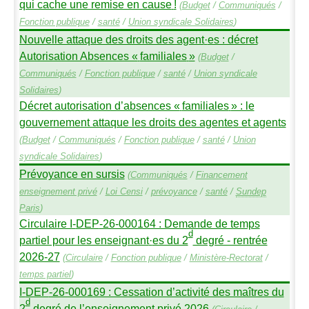
qui cache une remise en cause
!
(
Budget
/
Communiqués
/
Fonction publique
/
santé
/
Union syndicale Solidaires
)
Nouvelle attaque des droits des agent
·
es : décret
Autorisation Absences «
familiales
»
(
Budget
/
Communiqués
/
Fonction publique
/
santé
/
Union syndicale
Solidaires
)
Décret autorisation d’absences «
familiales
» : le
gouvernement attaque les droits des agentes et agents
(
Budget
/
Communiqués
/
Fonction publique
/
santé
/
Union
syndicale Solidaires
)
Prévoyance en sursis
(
Communiqués
/
Financement
enseignement privé
/
Loi Censi
/
prévoyance
/
santé
/
Sundep
Paris
)
Circulaire I-
DEP
-26-000164 : Demande de temps
d
partiel pour les enseignant
·
es du 2
degré - rentrée
2026-27
(
Circulaire
/
Fonction publique
/
Ministère-Rectorat
/
temps partiel
)
I-
DEP
-26-000169 : Cessation d’activité des maîtres du
d
2
degré de l’enseignement privé 2026