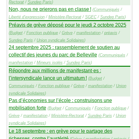
Rectorat
/
Sundep
Paris
)
Non, nous ne prierons pas en classe
!
(
Communiqués
/
Liberté d’expression
/
Ministère-Rectorat
/
SGEC
/
Sundep
Paris
)
Préavis de grève déposé pour le jeudi 2 octobre 2025
(
Budget
/
Fonction publique
/
Grève
/
manifestation
/
préavis
/
Sundep
Paris
/
Union syndicale Solidaires
)
24 septembre 2025 : rassemblement de soutien au
collectif des jeunes du parc de Belleville
(
Communiqués
/
manifestation
/
Mineurs isolés
/
Sundep
Paris
)
Répondre aux millions de manifestant
·
es :
l’intersyndicale lance un ultimatum
!
(
Budget
/
Communiqués
/
Fonction publique
/
Grève
/
manifestation
/
Union
syndicale Solidaires
)
Pas d’économies sur l’école : construisons une
mobilisation forte
(
Budget
/
Communiqués
/
Fonction publique
/
Grève
/
manifestation
/
Ministère-Rectorat
/
Sundep
Paris
/
Union
syndicale Solidaires
)
Le 18 septembre : en grève pour le partage des
richesses, contre l’austérité
(
Grève
/
manifestation
/
préavis
/