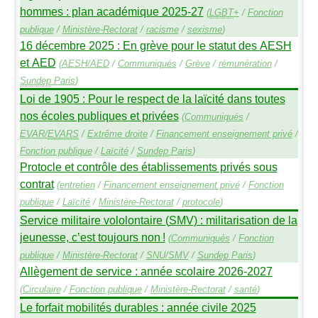
hommes : plan académique 2025-27
(
LGBT
+
/
Fonction
publique
/
Ministère-Rectorat
/
racisme
/
sexisme
)
16 décembre 2025 : En grève pour le statut des
AESH
et
AED
(
AESH
/
AED
/
Communiqués
/
Grève
/
rémunération
/
Sundep
Paris
)
Loi de 1905 : Pour le respect de la laïcité dans toutes
nos écoles publiques et privées
(
Communiqués
/
EVAR
/
EVARS
/
Extrême droite
/
Financement enseignement privé
/
Fonction publique
/
Laïcité
/
Sundep
Paris
)
Protocle et contrôle des établissements privés sous
contrat
(
entretien
/
Financement enseignement privé
/
Fonction
publique
/
Laïcité
/
Ministère-Rectorat
/
protocole
)
Service militaire vololontaire (
SMV
) : militarisation de la
jeunesse, c’est toujours non
!
(
Communiqués
/
Fonction
publique
/
Ministère-Rectorat
/
SNU
/
SMV
/
Sundep
Paris
)
Allègement de service : année scolaire 2026-2027
(
Circulaire
/
Fonction publique
/
Ministère-Rectorat
/
santé
)
Le forfait mobilités durables : année civile 2025