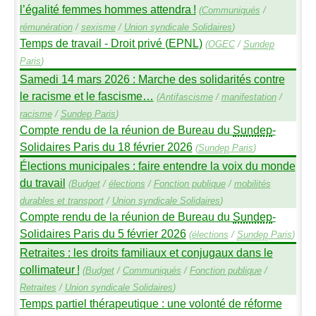
l’égalité femmes hommes attendra
!
(
Communiqués
/
rémunération
/
sexisme
/
Union syndicale Solidaires
)
Temps de travail - Droit privé (
EPNL
)
(
OGEC
/
Sundep
Paris
)
Samedi 14 mars 2026 : Marche des solidarités contre
le racisme et le fascisme…
(
Antifascisme
/
manifestation
/
racisme
/
Sundep
Paris
)
Compte rendu de la réunion de Bureau du
Sundep
-
Solidaires Paris du 18 février 2026
(
Sundep
Paris
)
Élections municipales : faire entendre la voix du monde
du travail
(
Budget
/
élections
/
Fonction publique
/
mobilités
durables et transport
/
Union syndicale Solidaires
)
Compte rendu de la réunion de Bureau du
Sundep
-
Solidaires Paris du 5 février 2026
(
élections
/
Sundep
Paris
)
Retraites : les droits familiaux et conjugaux dans le
collimateur
!
(
Budget
/
Communiqués
/
Fonction publique
/
Retraites
/
Union syndicale Solidaires
)
Temps partiel thérapeutique : une volonté de réforme