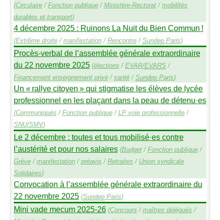
(
Circulaire
/
Fonction publique
/
Ministère-Rectorat
/
mobilités
durables et transport
)
4 décembre 2025 : Ruinons La Nuit du Bien Commun
!
(
Extrême droite
/
manifestation
/
Rencontre
/
Sundep
Paris
)
Procès-verbal de l’assemblée générale extraordinaire
du 22 novembre 2025
(
élections
/
EVAR
/
EVARS
/
Financement enseignement privé
/
santé
/
Sundep
Paris
)
Un «
rallye citoyen
» qui stigmatise les élèves de lycée
professionnel en les plaçant dans la peau de détenu
·
es
(
Communiqués
/
Fonction publique
/
LP
voie professionnelle
/
SNU
/
SMV
)
Le 2 décembre : toutes et tous mobilisé
·
es contre
l’austérité et pour nos salaires
(
Budget
/
Fonction publique
/
Grève
/
manifestation
/
préavis
/
Retraites
/
Union syndicale
Solidaires
)
Convocation à l’assemblée générale extraordinaire du
22 novembre 2025
(
Sundep
Paris
)
Mini vade mecum 2025-26
(
Concours
/
maîtres délégués
/