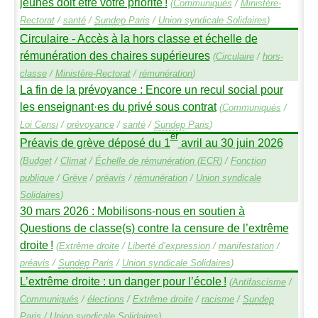
jeunes doit être votre priorité
!
(
Communiqués
/
Ministère-
Rectorat
/
santé
/
Sundep
Paris
/
Union syndicale Solidaires
)
Circulaire - Accès à la hors classe et échelle de
rémunération des chaires supérieures
(
Circulaire
/
hors-
classe
/
Ministère-Rectorat
/
rémunération
)
La fin de la prévoyance : Encore un recul social pour
les enseignant
·
es du privé sous contrat
(
Communiqués
/
Loi Censi
/
prévoyance
/
santé
/
Sundep
Paris
)
er
Préavis de grève déposé du 1
avril au 30 juin 2026
(
Budget
/
Climat
/
Échelle de rémunération (
ECR
)
/
Fonction
publique
/
Grève
/
préavis
/
rémunération
/
Union syndicale
Solidaires
)
30 mars 2026 : Mobilisons-nous en soutien à
Questions de classe(s) contre la censure de l’extrême
droite
!
(
Extrême droite
/
Liberté d’expression
/
manifestation
/
préavis
/
Sundep
Paris
/
Union syndicale Solidaires
)
L’extrême droite : un danger pour l’école
!
(
Antifascisme
/
Communiqués
/
élections
/
Extrême droite
/
racisme
/
Sundep
Paris
/
Union syndicale Solidaires
)