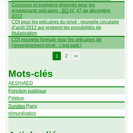
Concours et examens réservés pour les
enseignants précaires :
BO
N° 47 de décembre
2012
CDI
pour les précaires du privé : nouvelle circulaire
d’août 2012 qui restreint les possibilités de
titularisation
CDI
nouvelle formule pour les précaires de
l’enseignement privé : c’est parti
!
1
2
∞
Mots-clés
AESH
/
AED
Fonction publique
Pétition
Sundep
Paris
rémunération