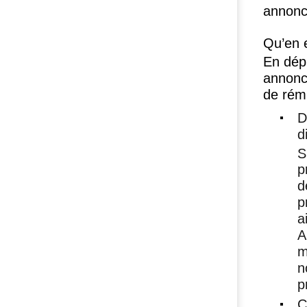
annonc
Qu’en e
En dép
annoncé
de rém
D
d
S
p
d
p
a
A
m
n
p
C