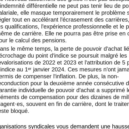
’indemnité différentielle ne peut pas tenir lieu de po
alariale, elle masque temporairement le problème 
égler tout en accélérant l’écrasement des carrières,
es qualifications, l’expérience professionnelle et le 
ême de carrière. Elle ne pourra pas être prise en
our le calcul des pensions.
ans le même temps, la perte de pouvoir d’achat li
écrochage du point d’indice se poursuit malgré les
evalorisations de 2022 et 2023 et l’attribution de 5 
’indice au 1ᵉʳ janvier 2024. Ces mesures n’ont jama
ermis de compenser l’inflation. De plus, la non-
econduction pour la deuxième année consécutive d
arantie individuelle de pouvoir d’achat a supprimé l
léments de compensation pour des dizaines de mill
’agent
·
es, souvent en fin de carrière, dont le trait
este bloqué.
ganisations syndicales vous demandent une hausse