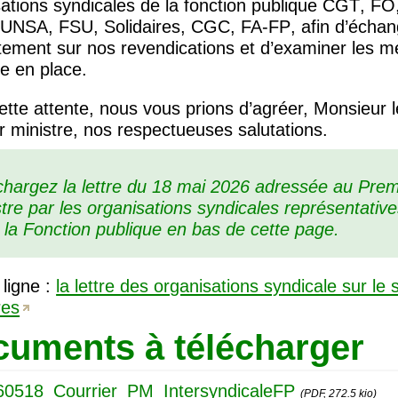
ations syndicales de la fonction publique
CGT
,
FO
,
UNSA
,
FSU
, Solidaires,
CGC
,
FA
-
FP
, afin d’écha
tement sur nos revendications et d’examiner les 
e en place.
tte attente, nous vous prions d’agréer, Monsieur l
 ministre, nos respectueuses salutations.
chargez la lettre du 18 mai 2026 adressée au Prem
stre par les organisations syndicales représentativ
 la Fonction publique en bas de cette page.
 ligne :
la lettre des organisations syndicale sur le 
res
uments à télécharger
60518_Courrier_PM_IntersyndicaleFP
(PDF, 272.5 kio)