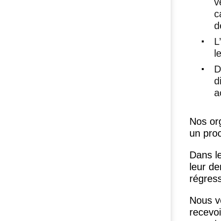
v
c
d
L
l
D
d
a
Nos org
un pro
Dans l
leur d
régress
Nous v
recevoi