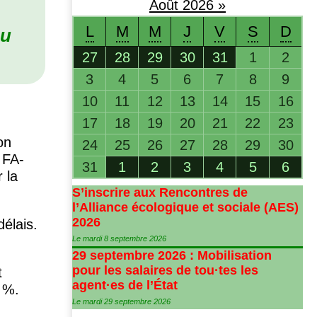
Août
2026
»
L
M
M
J
V
S
D
au
27
28
29
30
31
1
2
3
4
5
6
7
8
9
10
11
12
13
14
15
16
17
18
19
20
21
22
23
on
24
25
26
27
28
29
30
,
FA
-
31
1
2
3
4
5
6
 la
S’inscrire aux Rencontres de
l’Alliance écologique et sociale (
AES
)
2026
élais.
Le mardi 8 septembre 2026
29 septembre 2026 : Mobilisation
pour les salaires de tou
·
tes les
t
agent
·
es de l’État
2
%.
Le mardi 29 septembre 2026