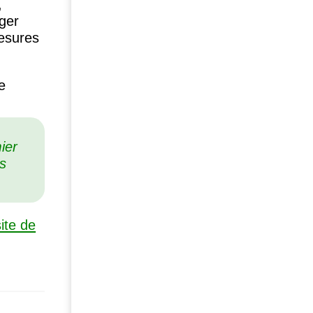
,
nger
mesures
e
ier
es
site de