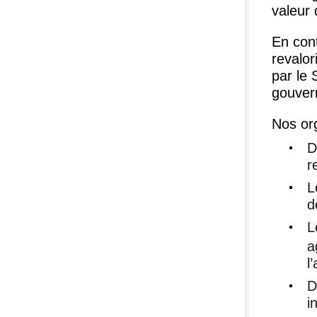
valeur 
En con
revalori
par le
gouver
Nos or
D
r
L
d
L
a
l
D
i