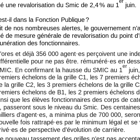
er
é une revalorisation du Smic de 2,4
% au 1
juin.
st-il dans la Fonction Publique
?
it de nos nombreuses alertes, le gouvernement n’
 de mesure générale de revalorisation du point d’
unération des fonctionnaires.
’ores et déjà 356 000 agent
·
es perçoivent une ind
ifférentielle pour ne pas être. rémunéré
·
es en des
er
MIC
. En confirmant la hausse du
SMIC
au 1
juin
remiers échelons de la grille C1, les 7 premiers éc
e la grille C2, les 3 premiers échelons de la grille C
remiers échelons de B1, les 2 premiers échelons 
insi que les élèves fonctionnaires des corps de cat
, passeront sous le niveau du Smic. Des centaine
illiers d’agent
·
es, a minima plus de 700 000, sero
ouvelle fois rattrapé
·
es par le minimum légal et se 
rivé
·
es de perspective d’évolution de carrière.
e nouveau tassement des grilles n’est pas accepta