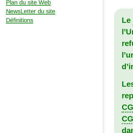
Plan du site Web
NewsLetter du site
Le
Définitions
l’U
re
l’
d’i
Le
rep
CG
C
dan