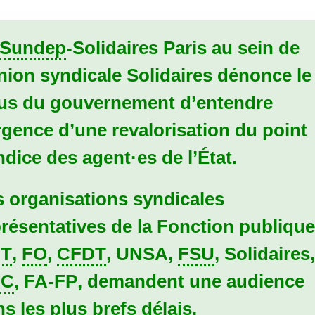
Sundep
-Solidaires Paris au sein de
nion syndicale Solidaires dénonce le
fus du gouvernement d’entendre
urgence d’une
revalorisation du point
ndice
des agent
·
es de l’État.
s organisations syndicales
résentatives de la Fonction publique
T
,
FO
,
CFDT
,
UNSA
,
FSU
, Solidaires
GC
,
FA
-
FP
, demandent une audience
s les plus brefs délais.