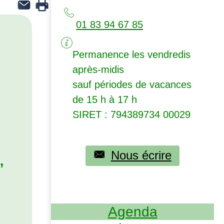
01 83 94 67 85
Permanence les vendredis
après-midis
sauf périodes de vacances
de 15 h à 17 h
SIRET
: 794389734 00029
Nous écrire
,
,
Agenda