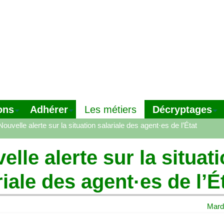
ons
Adhérer
Décryptages
Les métiers
Nouvelle alerte sur la situation salariale des agent
·
es de l’État
elle alerte sur la situat
riale des agent
·
es de l’É
Mard