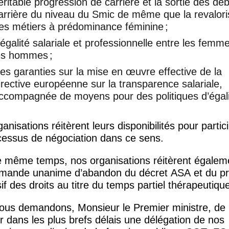
éritable progression de carrière et la sortie des dé
arrière du niveau du Smic de même que la revalori
es métiers à prédominance féminine
;
’égalité salariale et professionnelle entre les femm
es hommes
;
es garanties sur la mise en œuvre effective de la
irective européenne sur la transparence salariale,
ccompagnée de moyens pour des politiques d’égal
anisations réitèrent leurs disponibilités pour partic
cessus de négociation dans ce sens.
e même temps, nos organisations réitèrent égalem
emande unanime d’abandon du décret
ASA
et du pr
if des droits au titre du temps partiel thérapeutiqu
ous demandons, Monsieur le Premier ministre, de
r dans les plus brefs délais une délégation de nos