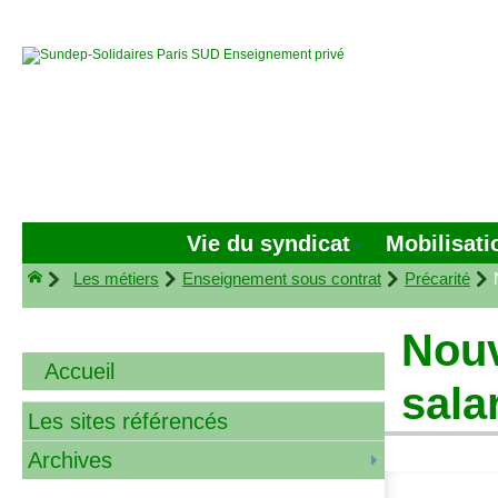
Vie du syndicat
Mobilisati
Les métiers
Enseignement sous contrat
Précarité
Nouv
Accueil
sala
Les sites référencés
Archives