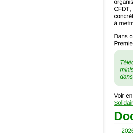
organis
CFDT
concrè
à mettr
Dans ce
Premier
Télé
mini
dans
Voir en
Solidai
Doc
202