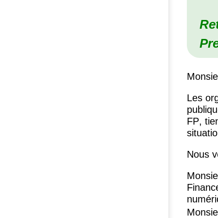
Ret
Pre
Monsieu
Les org
publiq
FP
, ti
situati
Nous v
Monsie
Finance
numériq
Monsieu