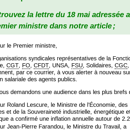
rouvez la lettre du 18 mai adressée 
mier ministre dans notre article
;
r le Premier ministre,
anisations syndicales représentatives de la Foncti
ue,
CGT
,
FO
,
CFDT
,
UNSA
,
FSU
, Solidaires,
CGC
ennent, par ce courrier, à vous alerter à nouveau sur
on salariale des agents publics.
ous demandons une audience dans les plus brefs d
ur Roland Lescure, le Ministre de l’Économie, des
s et de la Souveraineté industrielle, énergétique e
ue a confirmé une inflation annuelle autour de 2.
r Jean-Pierre Farandou, le Ministre du Travail, a