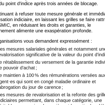
du point d’indice après trois années de blocage.
tinuant à refuser toute mesure générale et immédi
sation indiciaire, en laissant les grilles se faire ratt
SMIC
, en réduisant les droits et garanties, le
nement alimente une exaspération profonde.
ganisations vous demandent expressément :
es mesures salariales générales et notamment un
evalorisation significative de la valeur du point d’ind
e rétablissement du versement de la garantie indivi
e pouvoir d’achat
;
e maintien à 100
% des rémunérations versées au
gent
·
es qui sont en congé maladie ordinaire et
’abrogation du jour de carence
;
es mesures de revalorisation et la refonte des grill
ndiciaires permettant, dans chaque catégorie, une