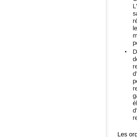
L
s
r
l
m
p
D
d
r
d
p
r
g
é
d
r
Les or