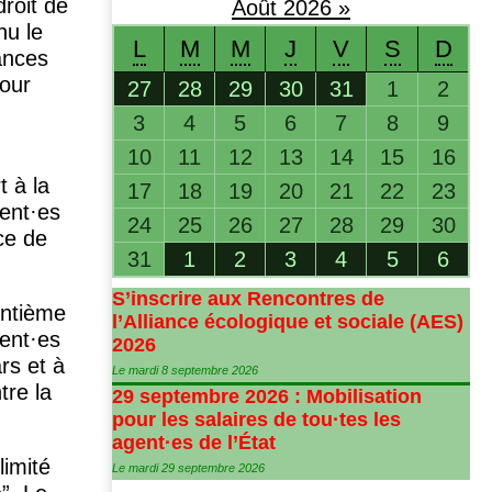
droit de
Août
2026
»
nu le
L
M
M
J
V
S
D
ances
our
27
28
29
30
31
1
2
3
4
5
6
7
8
9
10
11
12
13
14
15
16
t à la
17
18
19
20
21
22
23
ent
·
es
24
25
26
27
28
29
30
ice de
31
1
2
3
4
5
6
S’inscrire aux Rencontres de
entième
l’Alliance écologique et sociale (
AES
)
gent
·
es
2026
ars et à
Le mardi 8 septembre 2026
tre la
29 septembre 2026 : Mobilisation
pour les salaires de tou
·
tes les
agent
·
es de l’État
limité
Le mardi 29 septembre 2026