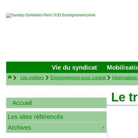
Vie du syndicat
Mobilisati
Les métiers
Enseignement sous contrat
Informations
Le t
Accueil
Les sites référencés
Archives