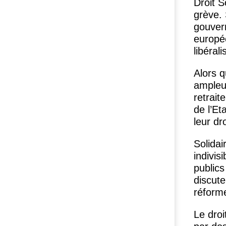
Droit S
grève. 
gouvern
europé
libéral
Alors 
ampleur
retrai
de l’Et
leur dr
Solidai
indivis
publics
discute
réforme
Le droi