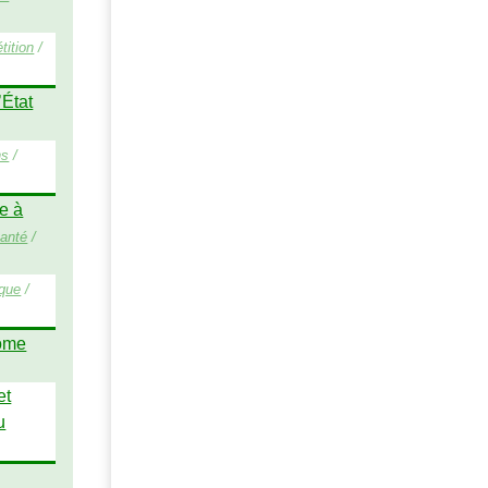
tition
/
’État
ns
/
te à
anté
/
ique
/
lôme
et
u