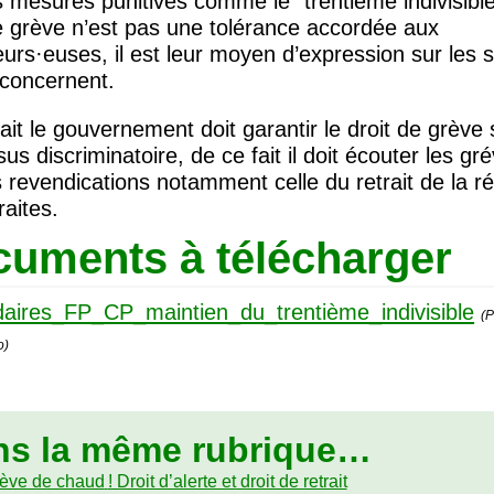
 mesures punitives comme le “trentième indivisible
e grève n’est pas une tolérance accordée aux
leurs
·
euses, il est leur moyen d’expression sur les s
 concernent.
ait le gouvernement doit garantir le droit de grève
us discriminatoire, de ce fait il doit écouter les gré
s revendications notamment celle du retrait de la r
raites.
uments à télécharger
daires_FP_CP_maintien_du_trentième_indivisible
(P
o)
ns la même rubrique…
rève de chaud
! Droit d’alerte et droit de retrait