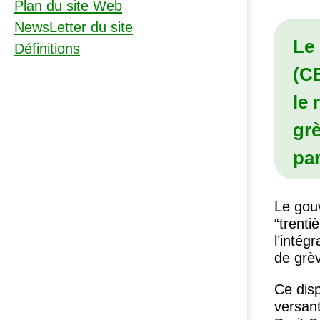
Plan du site Web
NewsLetter du site
Le
Définitions
(
C
le 
grè
par
Le gouv
“trenti
l’intég
de grèv
Ce disp
versan