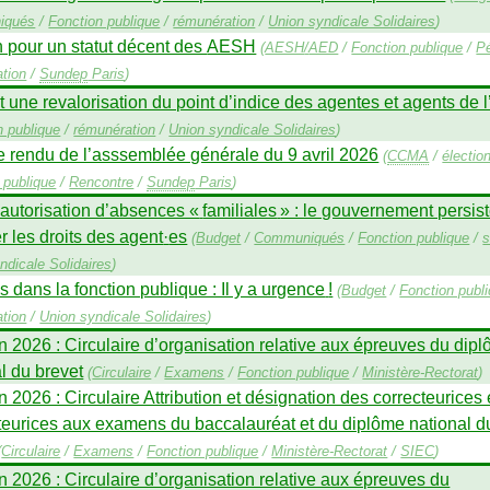
iqués
/
Fonction publique
/
rémunération
/
Union syndicale Solidaires
)
n pour un statut décent des
AESH
(
AESH
/
AED
/
Fonction publique
/
Pé
tion
/
Sundep
Paris
)
 une revalorisation du point d’indice des agentes et agents de l
n publique
/
rémunération
/
Union syndicale Solidaires
)
 rendu de l’asssemblée générale du 9 avril 2026
(
CCMA
/
électio
 publique
/
Rencontre
/
Sundep
Paris
)
 autorisation d’absences «
familiales
» : le gouvernement persis
r les droits des agent
·
es
(
Budget
/
Communiqués
/
Fonction publique
/
s
ndicale Solidaires
)
s dans la fonction publique : Il y a urgence
!
(
Budget
/
Fonction publ
tion
/
Union syndicale Solidaires
)
 2026 : Circulaire d’organisation relative aux épreuves du dip
l du brevet
(
Circulaire
/
Examens
/
Fonction publique
/
Ministère-Rectorat
)
 2026 : Circulaire Attribution et désignation des correcteurices 
teurices aux examens du baccalauréat et du diplôme national d
(
Circulaire
/
Examens
/
Fonction publique
/
Ministère-Rectorat
/
SIEC
)
 2026 : Circulaire d’organisation relative aux épreuves du