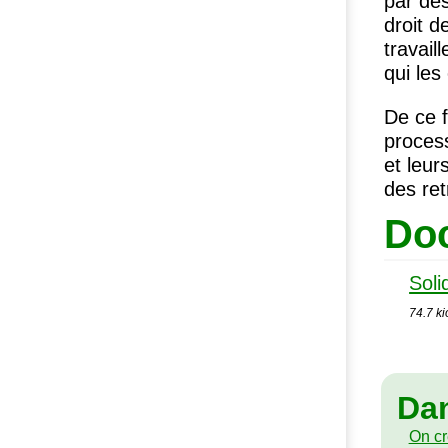
par des
droit d
travail
qui les
De ce f
process
et leur
des ret
Doc
Soli
74.7 ki
Da
On c