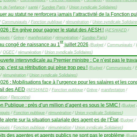
on de l’enfance
/
santé
/
Sundep
Paris
/
Union syndicale Solidaires
)
uer au statut ne renforcera jamais l’attractivité de la Fonction p
/
Communiqués
/
Fonction publique
/
rémunération
/
Union syndicale Solidair
2026 : En grève pour gagner le statut des
AESH
!
(
AESH
/
AED
/
iqués
/
Grève
/
manifestation
/
rémunération
/
Sundep
Paris
)
er
u congé de naissance au 1
juillet 2026
(
Budget
/
Communiqués
/
/
OGEC
/
rémunération
/
Union syndicale Solidaires
)
ouverte intersyndicale au Premier ministre : Ce n’est pas le trava
op, c’est sa rétribution qui pèse trop peu
!
(
Budget
/
Communiqués
/
/
rémunération
/
Union syndicale Solidaires
)
2026 : Mobilisations face à l’urgence pour les salaires et les con
ail des
AED
(
AESH
/
AED
/
Fonction publique
/
Grève
/
manifestation
/
tion
/
Rencontre
)
n Publique : près d’un million d’agent
·
es sous le
SMIC
!
(
Budget
iqués
/
Fonction publique
/
rémunération
/
Union syndicale Solidaires
)
e alerte sur la situation salariale des agent
·
es de l’État
(
Budget
/
iqués
/
Fonction publique
/
rémunération
/
Union syndicale Solidaires
)
its des agentes et agents publics ne sont pas le problème
(
Budg