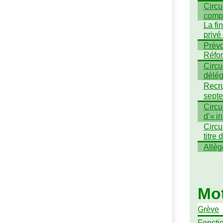
Circul
compt
La fi
privé
Prévo
Réfor
Circul
déle
Recru
sept
Circul
d’«
in
Circul
titre
Allèg
Mot
Grève
Foncti