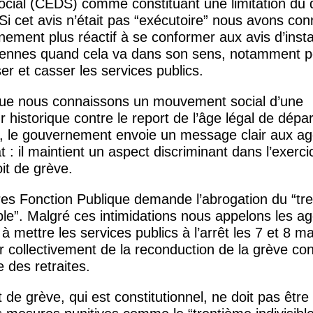
ocial (
CEDS
) comme constituant une limitation du 
Si cet avis n’était pas “exécutoire” nous avons con
ement plus réactif à se conformer aux avis d’inst
ennes quand cela va dans son sens, notamment p
iser et casser les services publics.
que nous connaissons un mouvement social d’une
 historique contre le report de l’âge légal de dépar
te, le gouvernement envoie un message clair aux ag
at : il maintient un aspect discriminant dans l’exerc
oit de grève.
res Fonction Publique demande l’abrogation du “tr
ible”. Malgré ces intimidations nous appelons les a
 à mettre les services publics à l’arrêt les 7 et 8 m
r collectivement de la reconduction de la grève con
 des retraites.
t de grève, qui est constitutionnel, ne doit pas être 