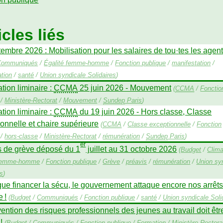
icles liés
embre 2026 : Mobilisation pour les salaires de tou
·
tes les agen
Communiqués
/
Égalité femme-homme
/
Fonction publique
/
manifestation
/
tion
/
santé
/
Union syndicale Solidaires
)
tion liminaire :
CCMA
25 juin 2026 - Mouvement
(
CCMA
/
Fonctio
/
Ministère-Rectorat
/
Mouvement
/
Sundep
Paris
)
ation liminaire :
CCMA
du 19 juin 2026 - Hors classe, Classe
onnelle et chaire supérieure
(
CCMA
/
Classe exceptionnelle
/
Fonction
/
hors-classe
/
Ministère-Rectorat
/
rémunération
/
Sundep
Paris
)
er
s de grève déposé du 1
juillet au 31 octobre 2026
(
Budget
/
Clima
 femme-homme
/
Fonction publique
/
Grève
/
préavis
/
rémunération
/
Union sy
es
)
que financer la sécu, le gouvernement attaque encore nos arrêt
e
!
(
Budget
/
Communiqués
/
Fonction publique
/
santé
/
Union syndicale Soli
ention des risques professionnels des jeunes au travail doit êt
!
(
Budget
/
Communiqués
/
Fonction publique
/
Formation
/
Ministère-Rectora