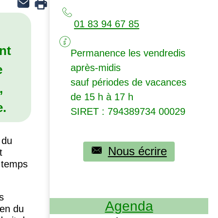
01 83 94 67 85
nt
Permanence les vendredis
e
après-midis
sauf périodes de vacances
,
de 15 h à 17 h
e.
SIRET
: 794389734 00029
 du
Nous écrire
t
u temps
s
Agenda
éen du