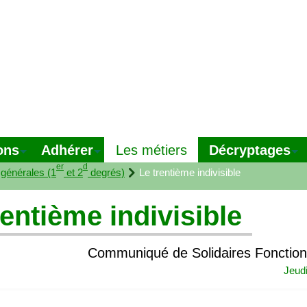
ons
Adhérer
Décryptages
Les métiers
er
d
 générales (1
et 2
degrés)
Le trentième indivisible
rentième indivisible
Communiqué de Solidaires Fonction
Jeud