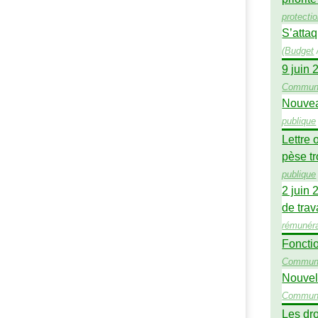
protecti
S’attaq
(
Budget
9 juin 
Commun
Nouvea
publique
Lettre 
pèse tr
publique
2 juin 
de trav
rémunéra
Fonctio
Commun
Nouvell
Commun
Les dro