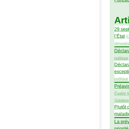
Art
29 sept
l’État
(
rémunéra
Déclara
publique
Déclar
excepti
publique
Préavi
Égalité
Solidair
Plutôt 
maladi
La prév
priorité