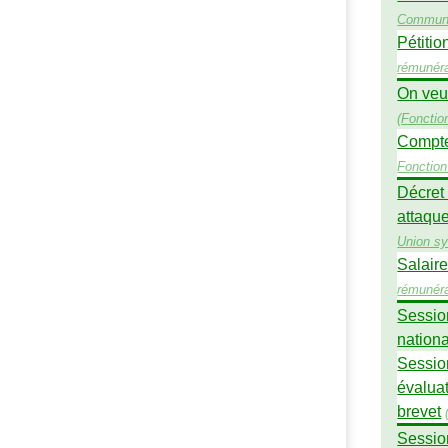
Commun
Pétitio
rémunéra
On veut
(
Fonctio
Compte
Fonction
Décret
attaque
Union sy
Salaire
rémunéra
Session
nationa
Session
évalua
brevet
Session