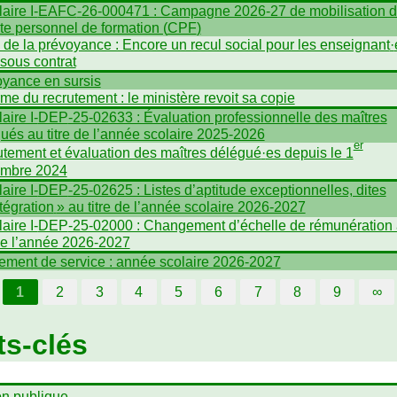
aire I-
EAFC
-26-000471 : Campagne 2026-27 de mobilisation 
e personnel de formation (
CPF
)
n de la prévoyance : Encore un recul social pour les enseignant
·
 sous contrat
yance en sursis
me du recrutement : le ministère revoit sa copie
aire I-
DEP
-25-02633 : Évaluation professionnelle des maîtres
́gués au titre de l’année scolaire 2025-2026
er
tement et évaluation des maîtres délégué
·
es depuis le 1
embre 2024
aire I-
DEP
-25-02625 : Listes d’aptitude exceptionnelles, dites
tégration
» au titre de l’année scolaire 2026-2027
aire I-
DEP
-25-02000 : Changement d’échelle de rémunération
 de l’année 2026-2027
ement de service : année scolaire 2026-2027
1
2
3
4
5
6
7
8
9
∞
s-clés
on publique