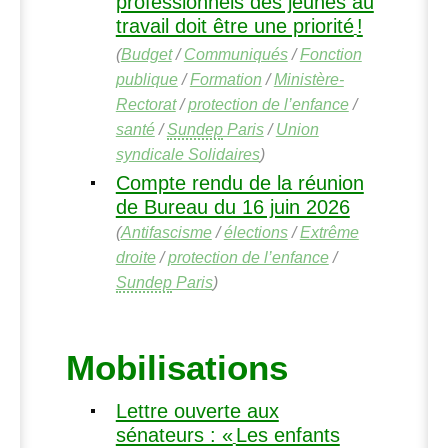
professionnels des jeunes au
travail doit être une priorité
!
(
Budget
/
Communiqués
/
Fonction
publique
/
Formation
/
Ministère-
Rectorat
/
protection de l’enfance
/
santé
/
Sundep
Paris
/
Union
syndicale Solidaires
)
Compte rendu de la réunion
de Bureau du 16 juin 2026
(
Antifascisme
/
élections
/
Extrême
droite
/
protection de l’enfance
/
Sundep
Paris
)
Mobilisations
Lettre ouverte aux
sénateurs : «
Les enfants