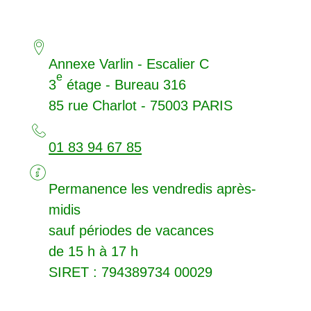
Annexe Varlin - Escalier C
e
3
étage - Bureau 316
85 rue Charlot - 75003
PARIS
01 83 94 67 85
Permanence les vendredis après-
midis
sauf périodes de vacances
de 15 h à 17 h
SIRET
: 794389734 00029