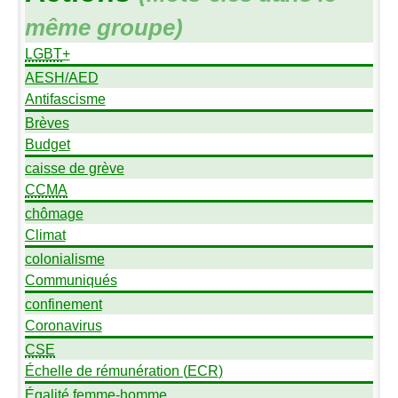
même groupe)
LGBT
+
AESH
/
AED
Antifascisme
Brèves
Budget
caisse de grève
CCMA
chômage
Climat
colonialisme
Communiqués
confinement
Coronavirus
CSE
Échelle de rémunération (
ECR
)
Égalité femme-homme