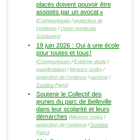
placés doivent pouvoir être
assistés par un avocat
»
(
Communiqués
/
protection de
l’enfance
/
Union syndicale
Solidaires
)
19 juin 2026 : Oui à une école
pour toutes et tous
!
(
Communiqués
/
Extrême droite
/
manifestation
/
Mineurs isolés
/
protection de l’enfance
/
racisme
/
Sundep
Paris
)
Soutenir le Collectif des
jeunes du parc de Belleville
dans leur scolarité et leurs
démarches
(
Mineurs isolés
/
protection de l’enfance
/
Sundep
Paris
)