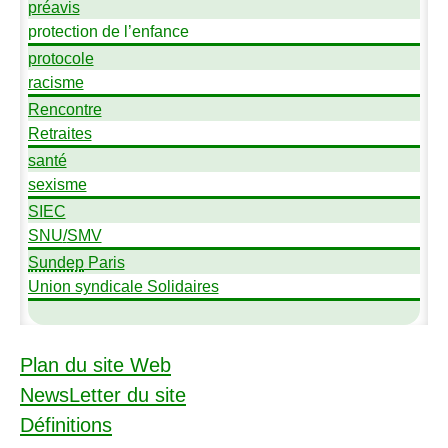
préavis
protection de l’enfance
protocole
racisme
Rencontre
Retraites
santé
sexisme
SIEC
SNU
/
SMV
Sundep
Paris
Union syndicale Solidaires
Plan du site Web
NewsLetter du site
Définitions