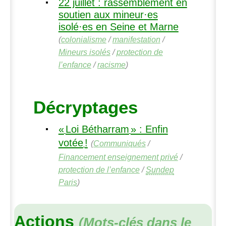
22 juillet : rassemblement en
soutien aux mineur
·
es
isolé
·
es en Seine et Marne
(
colonialisme
/
manifestation
/
Mineurs isolés
/
protection de
l’enfance
/
racisme
)
Décryptages
«
Loi Bétharram
» : Enfin
votée
!
(
Communiqués
/
Financement enseignement privé
/
protection de l’enfance
/
Sundep
Paris
)
Actions
(Mots-clés dans le