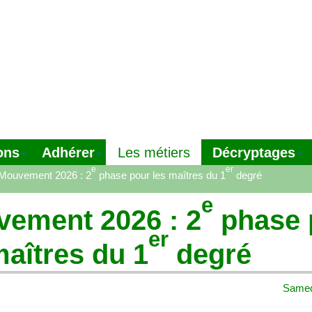
ons
Adhérer
Décryptages
Les métiers
e
er
Mouvement 2026 : 2
phase pour les maîtres du 1
degré
e
ement 2026 : 2
phase 
er
maîtres du 1
degré
Samedi