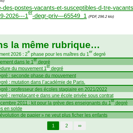
io)
e-des-postes-vacants-et-susceptibles-d-tre-vacant
er
9-2026---1
-degr-priv—65549_1
(PDF, 296.2 kio)
ns la même rubrique…
e
er
ent 2026 : 2
phase pour les maîtres du 1
degré
er
ement dans le 1
degré
er
édure du mouvement 1
degré
gré : seconde phase du mouvement
gré : mutation dans l’académie de Paris.
gré : professeur des écoles stagiaire en 2021/2022
gré : remplaçant
·
e dans une école privée sous contrat
er
cembre 2011 : kit pour la grève des enseignants du 1
degré
s en solde
révolution de papier
» ne veut plus ficher les enfants
1
2
∞