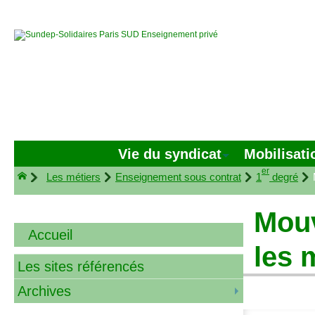
Vie du syndicat
Mobilisati
er
Les métiers
Enseignement sous contrat
1
degré
Mouv
Accueil
les 
Les sites référencés
Archives