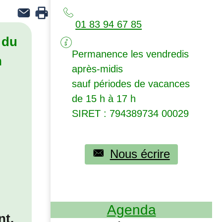
01 83 94 67 85
 du
Permanence les vendredis
n
après-midis
sauf périodes de vacances
de 15 h à 17 h
SIRET
: 794389734 00029
Nous écrire
Agenda
nt.