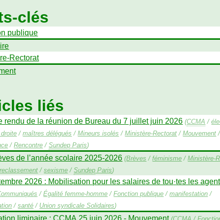
s-clés
on publique
ire
re-Rectorat
ment
icles liés
rendu de la réunion de Bureau du 7 juillet juin 2026
(
CCMA
/
éle
droite
/
maîtres délégués
/
Mineurs isolés
/
Ministère-Rectorat
/
Mouvement
nce
/
Rencontre
/
Sundep
Paris
)
èves de l’année scolaire 2025-2026
(
Brèves
/
féminisme
/
Ministère-R
reclassement
/
sexisme
/
Sundep
Paris
)
embre 2026 : Mobilisation pour les salaires de tou
·
tes les agen
Communiqués
/
Égalité femme-homme
/
Fonction publique
/
manifestation
/
tion
/
santé
/
Union syndicale Solidaires
)
tion liminaire :
CCMA
25 juin 2026 - Mouvement
(
CCMA
/
Fonctio