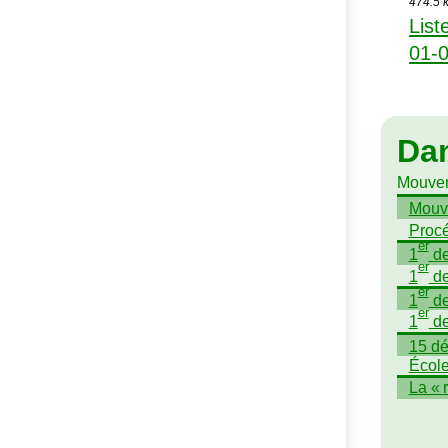
474.5 k
List
01-0
Da
Mouvem
Mouv
Proc
er
1
de
er
1
de
er
1
de
er
1
de
15 dé
École
La «