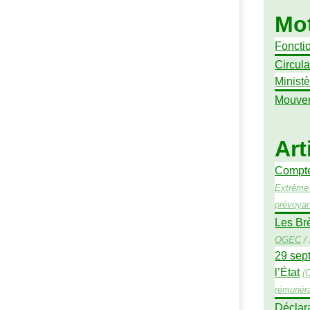
Mot
Foncti
Circula
Ministè
Mouve
Art
Compte 
Extrême 
prévoya
Les Br
OGEC
/
29 sept
l’État
(
rémunéra
Déclara