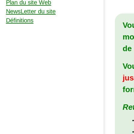
Plan du site Web
NewsLetter du site
Définitions
Vou
mo
de
Vo
ju
for
Ret