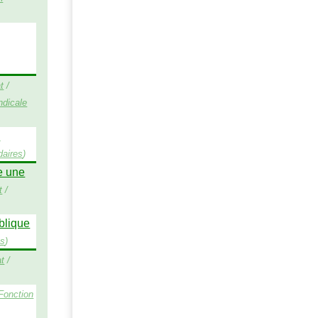
t
/
ndicale
s
daires
)
re une
t
/
ublique
es
)
at
/
Fonction