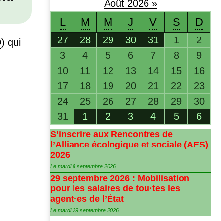
Août
2026
»
L
M
M
J
V
S
D
27
28
29
30
31
1
2
D
) qui
3
4
5
6
7
8
9
10
11
12
13
14
15
16
17
18
19
20
21
22
23
24
25
26
27
28
29
30
31
1
2
3
4
5
6
S’inscrire aux Rencontres de
l’Alliance écologique et sociale (
AES
)
2026
Le mardi 8 septembre 2026
29 septembre 2026 : Mobilisation
pour les salaires de tou
·
tes les
agent
·
es de l’État
Le mardi 29 septembre 2026