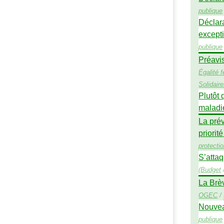
publique
Déclar
excepti
publique
Préavi
Égalité
Solidair
Plutôt 
maladi
La prév
priorité
protecti
S’attaq
(
Budget
La Brè
OGEC
/
Nouvea
publique