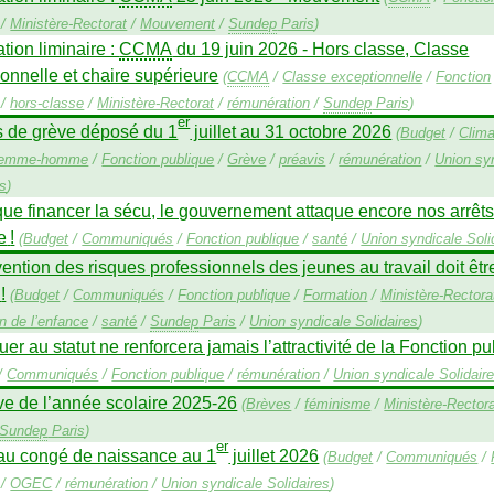
/
Ministère-Rectorat
/
Mouvement
/
Sundep
Paris
)
ation liminaire :
CCMA
du 19 juin 2026 - Hors classe, Classe
onnelle et chaire supérieure
(
CCMA
/
Classe exceptionnelle
/
Fonction
/
hors-classe
/
Ministère-Rectorat
/
rémunération
/
Sundep
Paris
)
er
s de grève déposé du 1
juillet au 31 octobre 2026
(
Budget
/
Clima
 femme-homme
/
Fonction publique
/
Grève
/
préavis
/
rémunération
/
Union sy
es
)
que financer la sécu, le gouvernement attaque encore nos arrêt
e
!
(
Budget
/
Communiqués
/
Fonction publique
/
santé
/
Union syndicale Soli
ention des risques professionnels des jeunes au travail doit êt
!
(
Budget
/
Communiqués
/
Fonction publique
/
Formation
/
Ministère-Rectora
on de l’enfance
/
santé
/
Sundep
Paris
/
Union syndicale Solidaires
)
uer au statut ne renforcera jamais l’attractivité de la Fonction p
/
Communiqués
/
Fonction publique
/
rémunération
/
Union syndicale Solidair
ve de l’année scolaire 2025-26
(
Brèves
/
féminisme
/
Ministère-Rector
Sundep
Paris
)
er
u congé de naissance au 1
juillet 2026
(
Budget
/
Communiqués
/
/
OGEC
/
rémunération
/
Union syndicale Solidaires
)