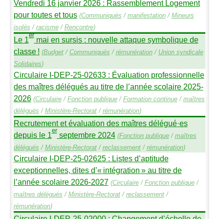
Vendredi 16 janvier 2026 : Rassemblement Logement
pour toutes et tous
(
Communiqués
/
manifestation
/
Mineurs
isolés
/
racisme
/
Rencontre
)
er
Le 1
mai en sursis : nouvelle attaque symbolique de
classe
!
(
Budget
/
Communiqués
/
rémunération
/
Union syndicale
Solidaires
)
Circulaire I-
DEP
-25-02633 : Évaluation professionnelle
des maîtres délégués au titre de l’année scolaire 2025-
2026
(
Circulaire
/
Fonction publique
/
Formation continue
/
maîtres
délégués
/
Ministère-Rectorat
/
rémunération
)
Recrutement et évaluation des maîtres délégué
·
es
er
depuis le 1
septembre 2024
(
Fonction publique
/
maîtres
délégués
/
Ministère-Rectorat
/
reclassement
/
rémunération
)
Circulaire I-
DEP
-25-02625 : Listes d’aptitude
exceptionnelles, dites d’«
intégration
» au titre de
l’année scolaire 2026-2027
(
Circulaire
/
Fonction publique
/
maîtres délégués
/
Ministère-Rectorat
/
reclassement
/
rémunération
)
Circulaire I-
DEP
-25-02000 : Changement d’échelle de