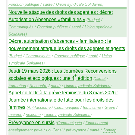
Fonction publique
/
santé
/
Union syndicale Solidaires
)
Nouvelle attaque des droits des agent
·
es : décret
Autorisation Absences «
familiales
»
(
Budget
/
Communiqués
/
Fonction publique
/
santé
/
Union syndicale
Solidaires
)
Décret autorisation d’absences «
familiales
» : le
gouvernement attaque les droits des agentes et agents
(
Budget
/
Communiqués
/
Fonction publique
/
santé
/
Union
syndicale Solidaires
)
Jeudi 19 mars 2026 : Les Journées Reconversions
e
sociales et écologiques : une 4
édition
(
Climat
/
Formation
/
Rencontre
/
santé
/
Union syndicale Solidaires
)
Appel collectif à la grève féministe du 8 mars 2026 :
Journée internationale de lutte pour les droits des
femmes
(
Antifascisme
/
Communiqués
/
féminisme
/
Grève
/
racisme
/
sexisme
/
Union syndicale Solidaires
)
Prévoyance en sursis
(
Communiqués
/
Financement
enseignement privé
/
Loi Censi
/
prévoyance
/
santé
/
Sundep