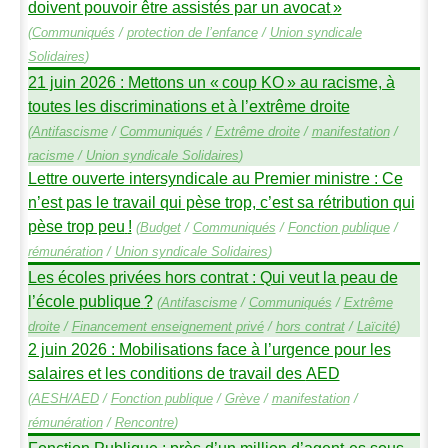
doivent pouvoir être assistés par un avocat
»
(
Communiqués
/
protection de l’enfance
/
Union syndicale
Solidaires
)
21 juin 2026 : Mettons un «
coup
KO
» au racisme, à
toutes les discriminations et à l’extrême droite
(
Antifascisme
/
Communiqués
/
Extrême droite
/
manifestation
/
racisme
/
Union syndicale Solidaires
)
Lettre ouverte intersyndicale au Premier ministre : Ce
n’est pas le travail qui pèse trop, c’est sa rétribution qui
pèse trop peu
!
(
Budget
/
Communiqués
/
Fonction publique
/
rémunération
/
Union syndicale Solidaires
)
Les écoles privées hors contrat : Qui veut la peau de
l’école publique
?
(
Antifascisme
/
Communiqués
/
Extrême
droite
/
Financement enseignement privé
/
hors contrat
/
Laïcité
)
2 juin 2026 : Mobilisations face à l’urgence pour les
salaires et les conditions de travail des
AED
(
AESH
/
AED
/
Fonction publique
/
Grève
/
manifestation
/
rémunération
/
Rencontre
)
Fonction Publique : près d’un million d’agent
·
es sous