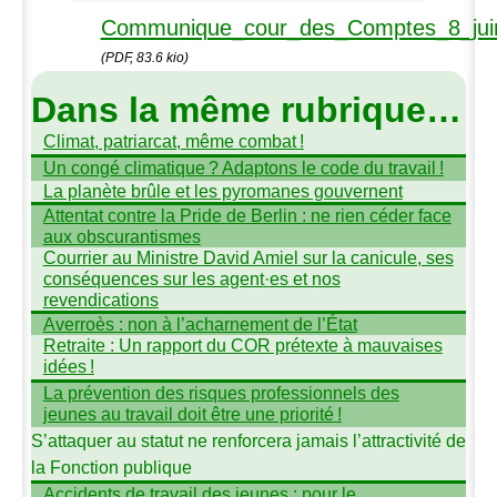
Communique_cour_des_Comptes_8_jui
(PDF, 83.6 kio)
Dans la même rubrique…
Climat, patriarcat, même combat
!
Un congé climatique
? Adaptons le code du travail
!
La planète brûle et les pyromanes gouvernent
Attentat contre la Pride de Berlin : ne rien céder face
aux obscurantismes
Courrier au Ministre David Amiel sur la canicule, ses
conséquences sur les agent
·
es et nos
revendications
Averroès : non à l’acharnement de l’État
Retraite : Un rapport du
COR
prétexte à mauvaises
idées
!
La prévention des risques professionnels des
jeunes au travail doit être une priorité
!
S’attaquer au statut ne renforcera jamais l’attractivité de
la Fonction publique
Accidents de travail des jeunes : pour le