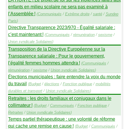
enfants en milieu scolaire ne sera pas examiné à
l’Assemblée
!
(
Communiqués
/
Extrême droite
/
santé
/
Sundep
Paris
)
Directive Transparence 2023/970 - Égalité salariale :
c’est maintenant
!
(
Communiqués
/
rémunération
/
sexisme
/
Union syndicale Solidaires
)
Transposition de la Directive Européenne sur la
Transparence salariale : Pour le gouvernement,
l’égalité femmes hommes attendra
!
(
Communiqués
/
rémunération
/
sexisme
/
Union syndicale Solidaires
)
Élections municipales : faire entendre la voix du monde
du travail
(
Budget
/
élections
/
Fonction publique
/
mobilités
durables et transport
/
Union syndicale Solidaires
)
Retraites : les droits familiaux et conjugaux dans le
collimateur
!
(
Budget
/
Communiqués
/
Fonction publique
/
Retraites
/
Union syndicale Solidaires
)
Temps partiel thérapeutique : une volonté de réforme
qui cache une remise en cause
!
(
Budget
/
Communiqués
/