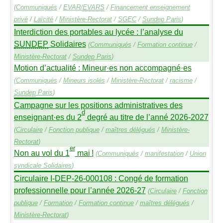
(
Communiqués
/
EVAR
/
EVARS
/
Financement enseignement
privé
/
Laïcité
/
Ministère-Rectorat
/
SGEC
/
Sundep
Paris
)
Interdiction des portables au lycée : l’analyse du
SUNDEP
Solidaires
(
Communiqués
/
Formation continue
/
Ministère-Rectorat
/
Sundep
Paris
)
Motion d’actualité : Mineur
·
es non accompagné
·
es
(
Communiqués
/
Mineurs isolés
/
Ministère-Rectorat
/
racisme
/
Sundep
Paris
)
Campagne sur les positions administratives des
d
enseignant
·
es du 2
degré au titre de l’anné 2026-2027
(
Circulaire
/
Fonction publique
/
maîtres délégués
/
Ministère-
Rectorat
)
er
Non au vol du 1
mai
!
(
Communiqués
/
manifestation
/
Union
syndicale Solidaires
)
Circulaire I-
DEP
-26-000108 : Congé de formation
professionnelle pour l’année 2026-27
(
Circulaire
/
Fonction
publique
/
Formation
/
Formation continue
/
maîtres délégués
/
Ministère-Rectorat
)