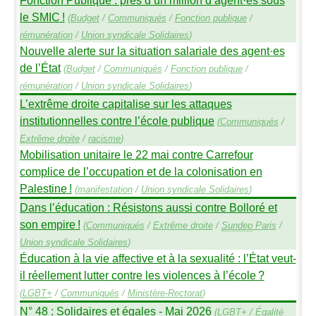
le
SMIC
!
(
Budget
/
Communiqués
/
Fonction publique
/
rémunération
/
Union syndicale Solidaires
)
Nouvelle alerte sur la situation salariale des agent
·
es
de l’État
(
Budget
/
Communiqués
/
Fonction publique
/
rémunération
/
Union syndicale Solidaires
)
L’extrême droite capitalise sur les attaques
institutionnelles contre l’école publique
(
Communiqués
/
Extrême droite
/
racisme
)
Mobilisation unitaire le 22 mai contre Carrefour
complice de l’occupation et de la colonisation en
Palestine
!
(
manifestation
/
Union syndicale Solidaires
)
Dans l’éducation : Résistons aussi contre Bolloré et
son empire
!
(
Communiqués
/
Extrême droite
/
Sundep
Paris
/
Union syndicale Solidaires
)
Éducation à la vie affective et à la sexualité : l’État veut-
il réellement lutter contre les violences à l’école
?
(
LGBT
+
/
Communiqués
/
Ministère-Rectorat
)
N° 48 : Solidaires et égales - Mai 2026
(
LGBT
+
/
Égalité