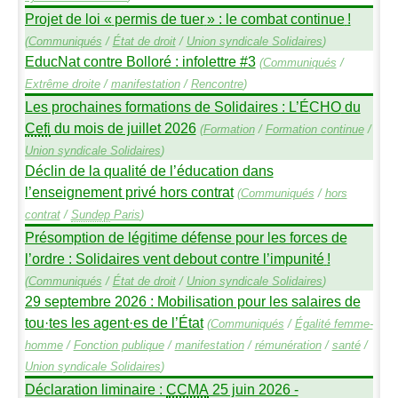
Projet de loi «
permis de tuer
» : le combat continue
!
(
Communiqués
/
État de droit
/
Union syndicale Solidaires
)
EducNat contre Bolloré : infolettre #3
(
Communiqués
/
Extrême droite
/
manifestation
/
Rencontre
)
Les prochaines formations de Solidaires : L’É
CHO
du
Cefi
du mois de juillet 2026
(
Formation
/
Formation continue
/
Union syndicale Solidaires
)
Déclin de la qualité de l’éducation dans
l’enseignement privé hors contrat
(
Communiqués
/
hors
contrat
/
Sundep
Paris
)
Présomption de légitime défense pour les forces de
l’ordre : Solidaires vent debout contre l’impunité
!
(
Communiqués
/
État de droit
/
Union syndicale Solidaires
)
29 septembre 2026 : Mobilisation pour les salaires de
tou
·
tes les agent
·
es de l’État
(
Communiqués
/
Égalité femme-
homme
/
Fonction publique
/
manifestation
/
rémunération
/
santé
/
Union syndicale Solidaires
)
Déclaration liminaire :
CCMA
25 juin 2026 -