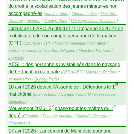
du droit à la scolarisation des jeunes mineur
·
es non
accompagné
·
es
(
manifestation
/
Mineurs isolés
/
Ministère-
Rectorat
/
racisme
/
Sundep
Paris
/
Union syndicale Solidaires
)
Circulaire I-
EAFC
-26-000471 : Campagne 2026-27 de
mobilisation de son compte personnel de formation
(
CPF
)
(
Circulaire
/
CPF
/
Fonction publique
/
Formation
/
Formation continue
/
maîtres délégués
/
Ministère-Rectorat
/
stagiaire
)
AESH
: des personnels invisibilisés dans le paysage
de l’Éducation nationale
(
AESH
/
AED
/
Ministère-Rectorat
/
rémunération
/
Sundep
Paris
)
er
10 avril 2026 devant l’Assemblée : Défendons le 1
mai chômé
(
manifestation
/
Sundep
Paris
/
Union syndicale
Solidaires
)
e
er
Mouvement 2026 : 2
phase pour les maîtres du 1
degré
(
Circulaire
/
Fonction publique
/
Ministère-Rectorat
/
Mouvement
)
17 avril 2026 : Lancement du Manifeste pour une