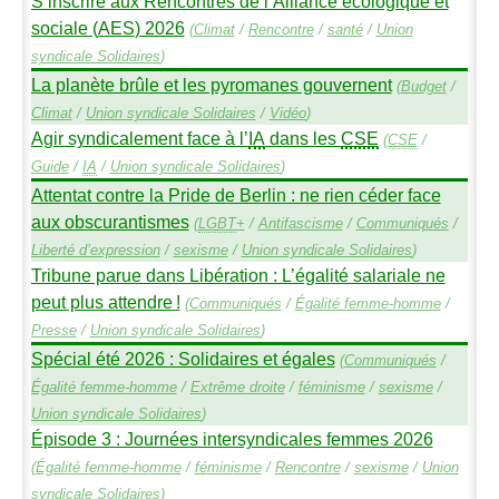
S’inscrire aux Rencontres de l’Alliance écologique et
sociale (
AES
) 2026
(
Climat
/
Rencontre
/
santé
/
Union
syndicale Solidaires
)
La planète brûle et les pyromanes gouvernent
(
Budget
/
Climat
/
Union syndicale Solidaires
/
Vidéo
)
Agir syndicalement face à l’
IA
dans les
CSE
(
CSE
/
Guide
/
IA
/
Union syndicale Solidaires
)
Attentat contre la Pride de Berlin : ne rien céder face
aux obscurantismes
(
LGBT
+
/
Antifascisme
/
Communiqués
/
Liberté d’expression
/
sexisme
/
Union syndicale Solidaires
)
Tribune parue dans Libération : L’égalité salariale ne
peut plus attendre
!
(
Communiqués
/
Égalité femme-homme
/
Presse
/
Union syndicale Solidaires
)
Spécial été 2026 : Solidaires et égales
(
Communiqués
/
Égalité femme-homme
/
Extrême droite
/
féminisme
/
sexisme
/
Union syndicale Solidaires
)
Épisode 3 : Journées intersyndicales femmes 2026
(
Égalité femme-homme
/
féminisme
/
Rencontre
/
sexisme
/
Union
syndicale Solidaires
)