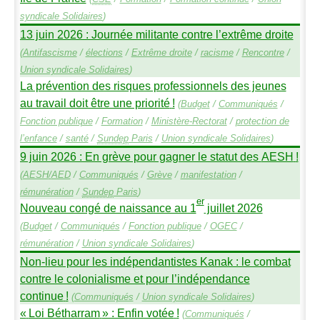
syndicale Solidaires
)
13 juin 2026 : Journée militante contre l’extrême droite
(
Antifascisme
/
élections
/
Extrême droite
/
racisme
/
Rencontre
/
Union syndicale Solidaires
)
La prévention des risques professionnels des jeunes
au travail doit être une priorité
!
(
Budget
/
Communiqués
/
Fonction publique
/
Formation
/
Ministère-Rectorat
/
protection de
l’enfance
/
santé
/
Sundep
Paris
/
Union syndicale Solidaires
)
9 juin 2026 : En grève pour gagner le statut des
AESH
!
(
AESH
/
AED
/
Communiqués
/
Grève
/
manifestation
/
rémunération
/
Sundep
Paris
)
er
Nouveau congé de naissance au 1
juillet 2026
(
Budget
/
Communiqués
/
Fonction publique
/
OGEC
/
rémunération
/
Union syndicale Solidaires
)
Non-lieu pour les indépendantistes Kanak : le combat
contre le colonialisme et pour l’indépendance
continue
!
(
Communiqués
/
Union syndicale Solidaires
)
«
Loi Bétharram
» : Enfin votée
!
(
Communiqués
/