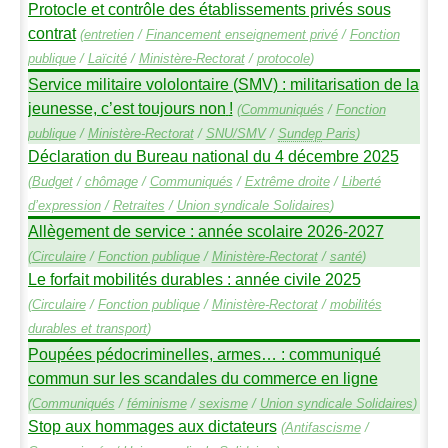
Protocle et contrôle des établissements privés sous
contrat
(
entretien
/
Financement enseignement privé
/
Fonction
publique
/
Laïcité
/
Ministère-Rectorat
/
protocole
)
Service militaire vololontaire (
SMV
) : militarisation de la
jeunesse, c’est toujours non
!
(
Communiqués
/
Fonction
publique
/
Ministère-Rectorat
/
SNU
/
SMV
/
Sundep
Paris
)
Déclaration du Bureau national du 4 décembre 2025
(
Budget
/
chômage
/
Communiqués
/
Extrême droite
/
Liberté
d’expression
/
Retraites
/
Union syndicale Solidaires
)
Allègement de service : année scolaire 2026-2027
(
Circulaire
/
Fonction publique
/
Ministère-Rectorat
/
santé
)
Le forfait mobilités durables : année civile 2025
(
Circulaire
/
Fonction publique
/
Ministère-Rectorat
/
mobilités
durables et transport
)
Poupées pédocriminelles, armes… : communiqué
commun sur les scandales du commerce en ligne
(
Communiqués
/
féminisme
/
sexisme
/
Union syndicale Solidaires
)
Stop aux hommages aux dictateurs
(
Antifascisme
/