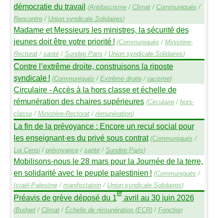
démocratie du travail
(
Antifascisme
/
Climat
/
Communiqués
/
Rencontre
/
Union syndicale Solidaires
)
Madame et Messieurs les ministres, la sécurité des
jeunes doit être votre priorité
!
(
Communiqués
/
Ministère-
Rectorat
/
santé
/
Sundep
Paris
/
Union syndicale Solidaires
)
Contre l’extrême droite, construisons la riposte
syndicale
!
(
Communiqués
/
Extrême droite
/
racisme
)
Circulaire - Accès à la hors classe et échelle de
rémunération des chaires supérieures
(
Circulaire
/
hors-
classe
/
Ministère-Rectorat
/
rémunération
)
La fin de la prévoyance : Encore un recul social pour
les enseignant
·
es du privé sous contrat
(
Communiqués
/
Loi Censi
/
prévoyance
/
santé
/
Sundep
Paris
)
Mobilisons-nous le 28 mars pour la Journée de la terre,
en solidarité avec le peuple palestinien
!
(
Communiqués
/
Israël-Palestine
/
manifestation
/
Union syndicale Solidaires
)
er
Préavis de grève déposé du 1
avril au 30 juin 2026
(
Budget
/
Climat
/
Échelle de rémunération (
ECR
)
/
Fonction