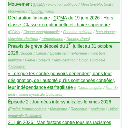
Mouvement
(
CCMA
/
Fonction publique
/
Ministère-Rectorat
/
Mouvement
/
Sundep
Paris
)
Déclaration liminaire :
CCMA
du 19 juin 2026 - Hors
classe, Classe exceptionnelle et chaire supérieure
(
CCMA
/
Classe exceptionnelle
/
Fonction publique
/
hors-classe
/
Ministère-Rectorat
/
rémunération
/
Sundep
Paris
)
er
Préavis de grève déposé du 1
juillet au 31 octobre
2026
(
Budget
/
Climat
/
Égalité femme-homme
/
Fonction
publique
/
Grève
/
préavis
/
rémunération
/
Union syndicale
Solidaires
)
«
Lorsque les contre-pouvoirs dépendent, dans leur
désignation, de l’autorité qu’ils sont censés contrôler,
leur indépendance est fragilisée
»
(
Communiqués
/
État de
droit
/
Union syndicale Solidaires
)
Épisode 2 : Journées intersyndicales femmes 2026
(
Égalité femme-homme
/
féminisme
/
Rencontre
/
sexisme
/
Union
syndicale Solidaires
)
21 juin 2026 : Manifestons contre tous les racismes