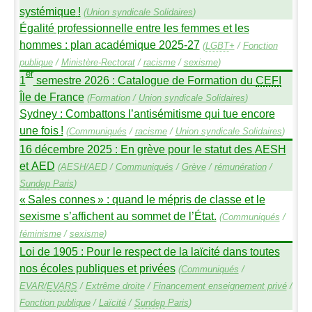
systémique
!
(
Union syndicale Solidaires
)
Égalité professionnelle entre les femmes et les
hommes : plan académique 2025-27
(
LGBT
+
/
Fonction
publique
/
Ministère-Rectorat
/
racisme
/
sexisme
)
er
1
semestre 2026 : Catalogue de Formation du
CEFI
Île de France
(
Formation
/
Union syndicale Solidaires
)
Sydney : Combattons l’antisémitisme qui tue encore
une fois
!
(
Communiqués
/
racisme
/
Union syndicale Solidaires
)
16 décembre 2025 : En grève pour le statut des
AESH
et
AED
(
AESH
/
AED
/
Communiqués
/
Grève
/
rémunération
/
Sundep
Paris
)
«
Sales connes
» : quand le mépris de classe et le
sexisme s’affichent au sommet de l’État.
(
Communiqués
/
féminisme
/
sexisme
)
Loi de 1905 : Pour le respect de la laïcité dans toutes
nos écoles publiques et privées
(
Communiqués
/
EVAR
/
EVARS
/
Extrême droite
/
Financement enseignement privé
/
Fonction publique
/
Laïcité
/
Sundep
Paris
)