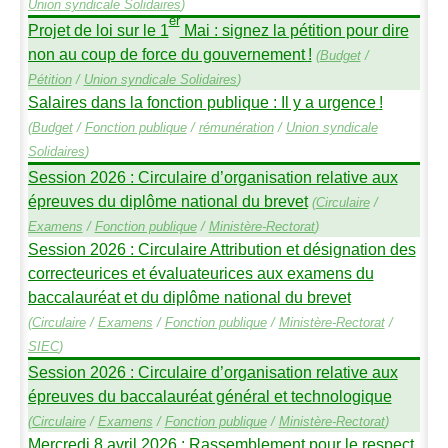
Union syndicale Solidaires
)
er
Projet de loi sur le 1
Mai : signez la pétition pour dire
non au coup de force du gouvernement
!
(
Budget
/
Pétition
/
Union syndicale Solidaires
)
Salaires dans la fonction publique : Il y a urgence
!
(
Budget
/
Fonction publique
/
rémunération
/
Union syndicale
Solidaires
)
Session 2026 : Circulaire d’organisation relative aux
épreuves du diplôme national du brevet
(
Circulaire
/
Examens
/
Fonction publique
/
Ministère-Rectorat
)
Session 2026 : Circulaire Attribution et désignation des
correcteurices et évaluateurices aux examens du
baccalauréat et du diplôme national du brevet
(
Circulaire
/
Examens
/
Fonction publique
/
Ministère-Rectorat
/
SIEC
)
Session 2026 : Circulaire d’organisation relative aux
épreuves du baccalauréat général et technologique
(
Circulaire
/
Examens
/
Fonction publique
/
Ministère-Rectorat
)
Mercredi 8 avril 2026 : Rassemblement pour le respect