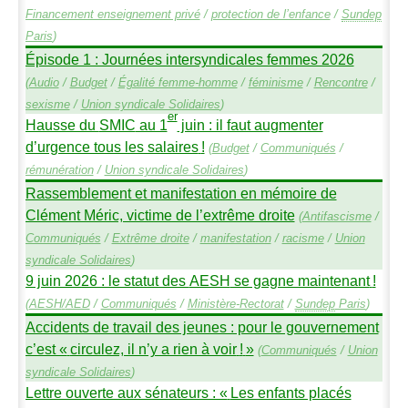
Financement enseignement privé
/
protection de l’enfance
/
Sundep
Paris
)
Épisode 1 : Journées intersyndicales femmes 2026
(
Audio
/
Budget
/
Égalité femme-homme
/
féminisme
/
Rencontre
/
sexisme
/
Union syndicale Solidaires
)
er
Hausse du
SMIC
au 1
juin : il faut augmenter
d’urgence tous les salaires
!
(
Budget
/
Communiqués
/
rémunération
/
Union syndicale Solidaires
)
Rassemblement et manifestation en mémoire de
Clément Méric, victime de l’extrême droite
(
Antifascisme
/
Communiqués
/
Extrême droite
/
manifestation
/
racisme
/
Union
syndicale Solidaires
)
9 juin 2026 : le statut des
AESH
se gagne maintenant
!
(
AESH
/
AED
/
Communiqués
/
Ministère-Rectorat
/
Sundep
Paris
)
Accidents de travail des jeunes : pour le gouvernement
c’est «
circulez, il n’y a rien à voir
!
»
(
Communiqués
/
Union
syndicale Solidaires
)
Lettre ouverte aux sénateurs : «
Les enfants placés