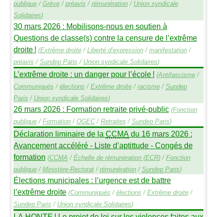
publique
/
Grève
/
préavis
/
rémunération
/
Union syndicale
Solidaires
)
30 mars 2026 : Mobilisons-nous en soutien à
Questions de classe(s) contre la censure de l’extrême
droite
!
(
Extrême droite
/
Liberté d’expression
/
manifestation
/
préavis
/
Sundep
Paris
/
Union syndicale Solidaires
)
L’extrême droite : un danger pour l’école
!
(
Antifascisme
/
Communiqués
/
élections
/
Extrême droite
/
racisme
/
Sundep
Paris
/
Union syndicale Solidaires
)
26 mars 2026 : Formation retraite privé-public
(
Fonction
publique
/
Formation
/
OGEC
/
Retraites
/
Sundep
Paris
)
Déclaration liminaire de la
CCMA
du 16 mars 2026 :
Avancement accéléré - Liste d’aptittude - Congés de
formation
(
CCMA
/
Échelle de rémunération (
ECR
)
/
Fonction
publique
/
Ministère-Rectorat
/
rémunération
/
Sundep
Paris
)
Élections municipales : l’urgence est de battre
l’extrême droite
(
Communiqués
/
élections
/
Extrême droite
/
Sundep
Paris
/
Union syndicale Solidaires
)
LA
HONTE
! Le projet de loi sur les violences faites aux