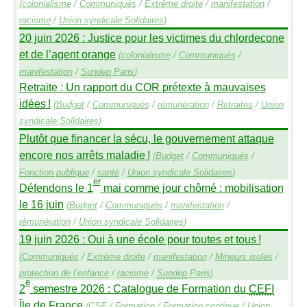
(
colonialisme
/
Communiqués
/
Extrême droite
/
manifestation
/
racisme
/
Union syndicale Solidaires
)
20 juin 2026 : Justice pour les victimes du chlordecone
et de l’agent orange
(
colonialisme
/
Communiqués
/
manifestation
/
Sundep
Paris
)
Retraite : Un rapport du
COR
prétexte à mauvaises
idées
!
(
Budget
/
Communiqués
/
rémunération
/
Retraites
/
Union
syndicale Solidaires
)
Plutôt que financer la sécu, le gouvernement attaque
encore nos arrêts maladie
!
(
Budget
/
Communiqués
/
Fonction publique
/
santé
/
Union syndicale Solidaires
)
er
Défendons le 1
mai comme jour chômé : mobilisation
le 16 juin
(
Budget
/
Communiqués
/
manifestation
/
rémunération
/
Union syndicale Solidaires
)
19 juin 2026 : Oui à une école pour toutes et tous
!
(
Communiqués
/
Extrême droite
/
manifestation
/
Mineurs isolés
/
protection de l’enfance
/
racisme
/
Sundep
Paris
)
e
2
semestre 2026 : Catalogue de Formation du
CEFI
Île de France
(
CSE
/
Formation
/
Formation continue
/
Union