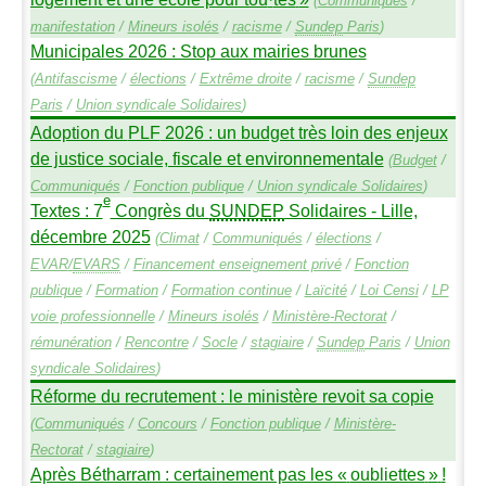
(
Communiqués
/
manifestation
/
Mineurs isolés
/
racisme
/
Sundep
Paris
)
Municipales 2026 : Stop aux mairies brunes
(
Antifascisme
/
élections
/
Extrême droite
/
racisme
/
Sundep
Paris
/
Union syndicale Solidaires
)
Adoption du
PLF
2026 : un budget très loin des enjeux
de justice sociale, fiscale et environnementale
(
Budget
/
Communiqués
/
Fonction publique
/
Union syndicale Solidaires
)
e
Textes : 7
Congrès du
SUNDEP
Solidaires - Lille,
décembre 2025
(
Climat
/
Communiqués
/
élections
/
EVAR
/
EVARS
/
Financement enseignement privé
/
Fonction
publique
/
Formation
/
Formation continue
/
Laïcité
/
Loi Censi
/
LP
voie professionnelle
/
Mineurs isolés
/
Ministère-Rectorat
/
rémunération
/
Rencontre
/
Socle
/
stagiaire
/
Sundep
Paris
/
Union
syndicale Solidaires
)
Réforme du recrutement : le ministère revoit sa copie
(
Communiqués
/
Concours
/
Fonction publique
/
Ministère-
Rectorat
/
stagiaire
)
Après Bétharram : certainement pas les «
oubliettes
»
!