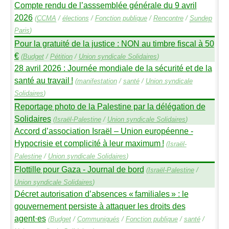
Compte rendu de l’asssemblée générale du 9 avril
2026
(
CCMA
/
élections
/
Fonction publique
/
Rencontre
/
Sundep
Paris
)
Pour la gratuité de la justice :
NON
au timbre fiscal à 50
€
(
Budget
/
Pétition
/
Union syndicale Solidaires
)
28 avril 2026 : Journée mondiale de la sécurité et de la
santé au travail
!
(
manifestation
/
santé
/
Union syndicale
Solidaires
)
Reportage photo de la Palestine par la délégation de
Solidaires
(
Israël-Palestine
/
Union syndicale Solidaires
)
Accord d’association Israël – Union européenne -
Hypocrisie et complicité à leur maximum
!
(
Israël-
Palestine
/
Union syndicale Solidaires
)
Flottille pour Gaza - Journal de bord
(
Israël-Palestine
/
Union syndicale Solidaires
)
Décret autorisation d’absences «
familiales
» : le
gouvernement persiste à attaquer les droits des
agent
·
es
(
Budget
/
Communiqués
/
Fonction publique
/
santé
/