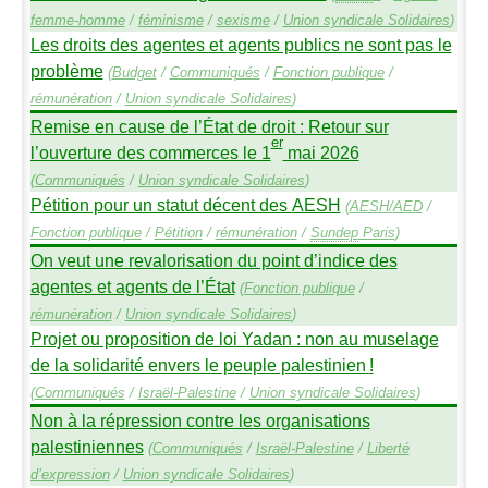
femme-homme
/
féminisme
/
sexisme
/
Union syndicale Solidaires
)
Les droits des agentes et agents publics ne sont pas le
problème
(
Budget
/
Communiqués
/
Fonction publique
/
rémunération
/
Union syndicale Solidaires
)
Remise en cause de l’État de droit : Retour sur
er
l’ouverture des commerces le 1
mai 2026
(
Communiqués
/
Union syndicale Solidaires
)
Pétition pour un statut décent des
AESH
(
AESH
/
AED
/
Fonction publique
/
Pétition
/
rémunération
/
Sundep
Paris
)
On veut une revalorisation du point d’indice des
agentes et agents de l’État
(
Fonction publique
/
rémunération
/
Union syndicale Solidaires
)
Projet ou proposition de loi Yadan : non au muselage
de la solidarité envers le peuple palestinien
!
(
Communiqués
/
Israël-Palestine
/
Union syndicale Solidaires
)
Non à la répression contre les organisations
palestiniennes
(
Communiqués
/
Israël-Palestine
/
Liberté
d’expression
/
Union syndicale Solidaires
)