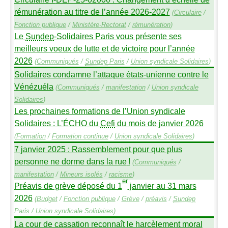
rémunération au titre de l’année 2026-2027
(
Circulaire
/
Fonction publique
/
Ministère-Rectorat
/
rémunération
)
Le
Sundep
-Solidaires Paris vous présente ses
meilleurs voeux de lutte et de victoire pour l’année
2026
(
Communiqués
/
Sundep
Paris
/
Union syndicale Solidaires
)
Solidaires condamne l’attaque états-unienne contre le
Vénézuéla
(
Communiqués
/
manifestation
/
Union syndicale
Solidaires
)
Les prochaines formations de l’Union syndicale
Solidaires : L’É
CHO
du
Cefi
du mois de janvier 2026
(
Formation
/
Formation continue
/
Union syndicale Solidaires
)
7 janvier 2025 : Rassemblement pour que plus
personne ne dorme dans la rue
!
(
Communiqués
/
manifestation
/
Mineurs isolés
/
racisme
)
er
Préavis de grève déposé du 1
janvier au 31 mars
2026
(
Budget
/
Fonction publique
/
Grève
/
préavis
/
Sundep
Paris
/
Union syndicale Solidaires
)
La cour de cassation reconnaît le harcèlement moral