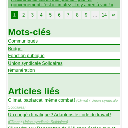
gouvernement c’est «
circulez, il n’y a rien à voir
!
»
1
2
3
4
5
6
7
8
9
…
14
∞
Mots-clés
Communiqués
Budget
Fonction publique
Union syndicale Solidaires
rémunération
Articles liés
Climat, patriarcat, même combat
!
(
Climat
/
Union syndicale
Solidaires
)
Un congé climatique
? Adaptons le code du travail
!
(
Climat
/
Union syndicale Solidaires
)