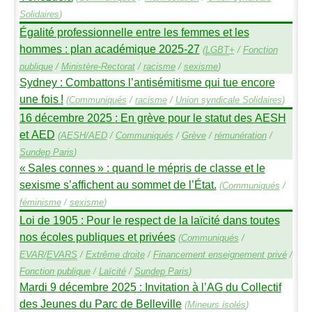
Solidaires
)
Égalité professionnelle entre les femmes et les
hommes : plan académique 2025-27
(
LGBT
+
/
Fonction
publique
/
Ministère-Rectorat
/
racisme
/
sexisme
)
Sydney : Combattons l’antisémitisme qui tue encore
une fois
!
(
Communiqués
/
racisme
/
Union syndicale Solidaires
)
16 décembre 2025 : En grève pour le statut des
AESH
et
AED
(
AESH
/
AED
/
Communiqués
/
Grève
/
rémunération
/
Sundep
Paris
)
«
Sales connes
» : quand le mépris de classe et le
sexisme s’affichent au sommet de l’État.
(
Communiqués
/
féminisme
/
sexisme
)
Loi de 1905 : Pour le respect de la laïcité dans toutes
nos écoles publiques et privées
(
Communiqués
/
EVAR
/
EVARS
/
Extrême droite
/
Financement enseignement privé
/
Fonction publique
/
Laïcité
/
Sundep
Paris
)
Mardi 9 décembre 2025 : Invitation à l’
AG
du Collectif
des Jeunes du Parc de Belleville
(
Mineurs isolés
)