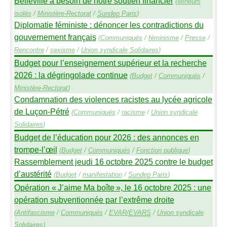
Belleville a besoin de notre soutien financier
(
Mineurs
isolés
/
Ministère-Rectorat
/
Sundep
Paris
)
Diplomatie féministe : dénoncer les contradictions du
gouvernement français
(
Communiqués
/
féminisme
/
Presse
/
Rencontre
/
sexisme
/
Union syndicale Solidaires
)
Budget pour l’enseignement supérieur et la recherche
2026 : la dégringolade continue
(
Budget
/
Communiqués
/
Ministère-Rectorat
)
Condamnation des violences racistes au lycée agricole
de Luçon-Pétré
(
Communiqués
/
racisme
/
Union syndicale
Solidaires
)
Budget de l’éducation pour 2026 : des annonces en
trompe-l’œil
(
Budget
/
Communiqués
/
Fonction publique
)
Rassemblement jeudi 16 octobre 2025 contre le budget
d’austérité
(
Budget
/
manifestation
/
Sundep
Paris
)
Opération «
J’aime Ma boîte
», le 16 octobre 2025 : une
opération subventionnée par l’extrême droite
(
Antifascisme
/
Communiqués
/
EVAR
/
EVARS
/
Union syndicale
Solidaires
)