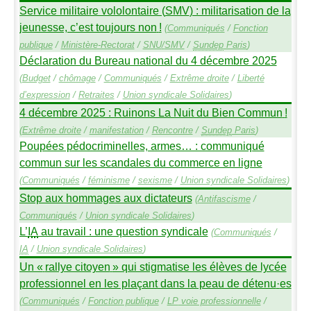
Service militaire vololontaire (
SMV
) : militarisation de la
jeunesse, c’est toujours non
!
(
Communiqués
/
Fonction
publique
/
Ministère-Rectorat
/
SNU
/
SMV
/
Sundep
Paris
)
Déclaration du Bureau national du 4 décembre 2025
(
Budget
/
chômage
/
Communiqués
/
Extrême droite
/
Liberté
d’expression
/
Retraites
/
Union syndicale Solidaires
)
4 décembre 2025 : Ruinons La Nuit du Bien Commun
!
(
Extrême droite
/
manifestation
/
Rencontre
/
Sundep
Paris
)
Poupées pédocriminelles, armes… : communiqué
commun sur les scandales du commerce en ligne
(
Communiqués
/
féminisme
/
sexisme
/
Union syndicale Solidaires
)
Stop aux hommages aux dictateurs
(
Antifascisme
/
Communiqués
/
Union syndicale Solidaires
)
L’
IA
au travail : une question syndicale
(
Communiqués
/
IA
/
Union syndicale Solidaires
)
Un «
rallye citoyen
» qui stigmatise les élèves de lycée
professionnel en les plaçant dans la peau de détenu
·
es
(
Communiqués
/
Fonction publique
/
LP
voie professionnelle
/