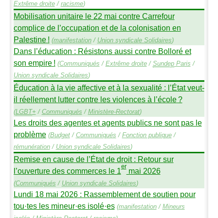
Extrême droite
/
racisme
)
Mobilisation unitaire le 22 mai contre Carrefour
complice de l’occupation et de la colonisation en
Palestine
!
(
manifestation
/
Union syndicale Solidaires
)
Dans l’éducation : Résistons aussi contre Bolloré et
son empire
!
(
Communiqués
/
Extrême droite
/
Sundep
Paris
/
Union syndicale Solidaires
)
Éducation à la vie affective et à la sexualité : l’État veut-
il réellement lutter contre les violences à l’école
?
(
LGBT
+
/
Communiqués
/
Ministère-Rectorat
)
Les droits des agentes et agents publics ne sont pas le
problème
(
Budget
/
Communiqués
/
Fonction publique
/
rémunération
/
Union syndicale Solidaires
)
Remise en cause de l’État de droit : Retour sur
er
l’ouverture des commerces le 1
mai 2026
(
Communiqués
/
Union syndicale Solidaires
)
Lundi 18 mai 2026 : Rassemblement de soutien pour
tou
·
tes les mineur
·
es isolé
·
es
(
manifestation
/
Mineurs