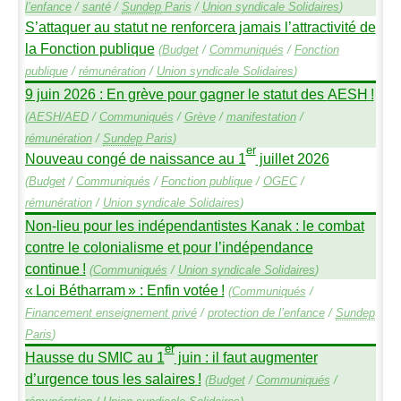
l’enfance
/
santé
/
Sundep
Paris
/
Union syndicale Solidaires
)
S’attaquer au statut ne renforcera jamais l’attractivité de
la Fonction publique
(
Budget
/
Communiqués
/
Fonction
publique
/
rémunération
/
Union syndicale Solidaires
)
9 juin 2026 : En grève pour gagner le statut des
AESH
!
(
AESH
/
AED
/
Communiqués
/
Grève
/
manifestation
/
rémunération
/
Sundep
Paris
)
er
Nouveau congé de naissance au 1
juillet 2026
(
Budget
/
Communiqués
/
Fonction publique
/
OGEC
/
rémunération
/
Union syndicale Solidaires
)
Non-lieu pour les indépendantistes Kanak : le combat
contre le colonialisme et pour l’indépendance
continue
!
(
Communiqués
/
Union syndicale Solidaires
)
«
Loi Bétharram
» : Enfin votée
!
(
Communiqués
/
Financement enseignement privé
/
protection de l’enfance
/
Sundep
Paris
)
er
Hausse du
SMIC
au 1
juin : il faut augmenter
d’urgence tous les salaires
!
(
Budget
/
Communiqués
/