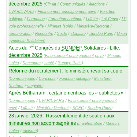
décembre 2025
(
Climat
/
Communiqués
/
élections
/
EVAR
/
EVARS
/
Financement enseignement privé
/
Fonction
publique
/
Formation
/
Formation continue
/
Laïcité
/
Loi Censi
/
LP
voie professionnelle
/
Mineurs isolés
/
Ministère-Rectorat
/
rémunération
/
Rencontre
/
Socle
/
stagiaire
/
Sundep
Paris
/
Union
syndicale Solidaires
)
e
Actes du 7
Congrès du
SUNDEP
Solidaires - Lille,
décembre 2025
(
Financement enseignement privé
/
Mineurs
isolés
/
Rencontre
/
santé
/
Sundep
Paris
)
Réforme du recrutement : le ministère revoit sa copie
(
Communiqués
/
Concours
/
Fonction publique
/
Ministère-
Rectorat
/
stagiaire
)
Après Bétharram : certainement pas les «
oubliettes
»
!
(
Communiqués
/
EVAR
/
EVARS
/
Financement enseignement
privé
/
Laïcité
/
Ministère-Rectorat
/
SGEC
/
Sundep
Paris
)
28 janvier 2026 : Rassemblement de soutien aux
mineur
·
es non accompagné
·
es
(
manifestation
/
Mineurs
isolés
/
racisme
)