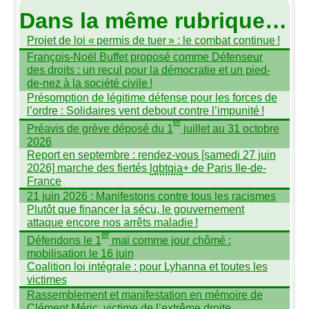
Dans la même rubrique…
Projet de loi «
permis de tuer
» : le combat continue
!
François-Noël Buffet proposé comme Défenseur
des droits : un recul pour la démocratie et un pied-
de-nez à la société civile
!
Présomption de légitime défense pour les forces de
l’ordre : Solidaires vent debout contre l’impunité
!
er
Préavis de grève déposé du 1
juillet au 31 octobre
2026
Report en septembre : rendez-vous [samedi 27 juin
2026] marche des fiertés
lgbtqia
+ de Paris Ile-de-
France
21 juin 2026 : Manifestons contre tous les racismes
Plutôt que financer la sécu, le gouvernement
attaque encore nos arrêts maladie
!
er
Défendons le 1
mai comme jour chômé :
mobilisation le 16 juin
Coalition loi intégrale : pour Lyhanna et toutes les
victimes
Rassemblement et manifestation en mémoire de
Clément Méric, victime de l’extrême droite