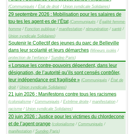
(
Communiqués
/
État de droit
/
Union syndicale Solidaires
)
29 septembre 2026 : Mobilisation pour les salaires de
tou
·
tes les agent
·
es de l’État
(
Communiqués
/
Égalité femme-
homme
/
Fonction publique
/
manifestation
/
rémunération
/
santé
/
Union syndicale Solidaires
)
Soutenir le Collectif des jeunes du parc de Belleville
dans leur scolarité et leurs démarches
(
Mineurs isolés
/
protection de l’enfance
/
Sundep
Paris
)
«
Lorsque les contre-pouvoirs dépendent, dans leur
désignation, de l’autorité qu’ils sont censés contrôler,
leur indépendance est fragilisée
»
(
Communiqués
/
État de
droit
/
Union syndicale Solidaires
)
21 juin 2026 : Manifestons contre tous les racismes
(
colonialisme
/
Communiqués
/
Extrême droite
/
manifestation
/
racisme
/
Union syndicale Solidaires
)
20 juin 2026 : Justice pour les victimes du chlordecone
et de l’agent orange
(
colonialisme
/
Communiqués
/
manifestation
/
Sundep
Paris
)