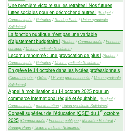
Une première victoire sur les retraites
! Nos futures
luttes sociales pour en décrocher d’autres
!
(
Budget
/
Communiqués
/
Retraites
/
Sundep
Paris
/
Union syndicale
Solidaires
)
La fonction publique n’est pas une variable
d’ajustement budgétaire
!
(
Budget
/
Communiqués
/
Fonction
publique
/
Union syndicale Solidaires
)
Lecornu renommé : une provocation de plus
!
(
Budget
/
Communiqués
/
Retraites
/
Union syndicale Solidaires
)
En grève le 14 octobre dans les lycées professionnels
(
Communiqués
/
Grève
/
LP
voie professionnelle
/
Union syndicale
Solidaires
)
Appel à mobilisation du 14 octobre 2025 pour un
commerce international régulé et équitable
!
(
Budget
/
Communiqués
/
manifestation
/
Union syndicale Solidaires
)
er
Conseil supérieur de l’éducation (
CSE
) du 1
octobre
2025
(
Communiqués
/
Fonction publique
/
Ministère-Rectorat
/
Sundep
Paris
/
Union syndicale Solidaires
)