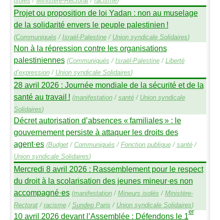
isolés
/
Ministère-Rectorat
/
racisme
)
Projet ou proposition de loi Yadan : non au muselage
de la solidarité envers le peuple palestinien
!
(
Communiqués
/
Israël-Palestine
/
Union syndicale Solidaires
)
Non à la répression contre les organisations
palestiniennes
(
Communiqués
/
Israël-Palestine
/
Liberté
d’expression
/
Union syndicale Solidaires
)
28 avril 2026 : Journée mondiale de la sécurité et de la
santé au travail
!
(
manifestation
/
santé
/
Union syndicale
Solidaires
)
Décret autorisation d’absences «
familiales
» : le
gouvernement persiste à attaquer les droits des
agent
·
es
(
Budget
/
Communiqués
/
Fonction publique
/
santé
/
Union syndicale Solidaires
)
Mercredi 8 avril 2026 : Rassemblement pour le respect
du droit à la scolarisation des jeunes mineur
·
es non
accompagné
·
es
(
manifestation
/
Mineurs isolés
/
Ministère-
Rectorat
/
racisme
/
Sundep
Paris
/
Union syndicale Solidaires
)
er
10 avril 2026 devant l’Assemblée : Défendons le 1