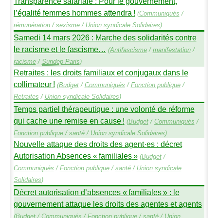
Transparence salariale : Pour le gouvernement,
l’égalité femmes hommes attendra
!
(
Communiqués
/
rémunération
/
sexisme
/
Union syndicale Solidaires
)
Samedi 14 mars 2026 : Marche des solidarités contre
le racisme et le fascisme…
(
Antifascisme
/
manifestation
/
racisme
/
Sundep
Paris
)
Retraites : les droits familiaux et conjugaux dans le
collimateur
!
(
Budget
/
Communiqués
/
Fonction publique
/
Retraites
/
Union syndicale Solidaires
)
Temps partiel thérapeutique : une volonté de réforme
qui cache une remise en cause
!
(
Budget
/
Communiqués
/
Fonction publique
/
santé
/
Union syndicale Solidaires
)
Nouvelle attaque des droits des agent
·
es : décret
Autorisation Absences «
familiales
»
(
Budget
/
Communiqués
/
Fonction publique
/
santé
/
Union syndicale
Solidaires
)
Décret autorisation d’absences «
familiales
» : le
gouvernement attaque les droits des agentes et agents
(
Budget
/
Communiqués
/
Fonction publique
/
santé
/
Union