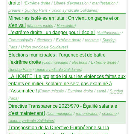
droite
!
(
Extrême droite
/
Liberté d’expression
/
manifestation
/
préavis
/
Sundep
Paris
/
Union syndicale Solidaires
)
Mineur
·
es isolé
·
es en lutte : On vient, on gagne et on
s’en va
!
(
Mineurs isolés
/
Rencontre
)
L’extrême droite : un danger pour l’école
!
(
Antifascisme
/
Communiqués
/
élections
/
Extrême droite
/
racisme
/
Sundep
Paris
/
Union syndicale Solidaires
)
Élections municipales : l’urgence est de battre
l’extrême droite
(
Communiqués
/
élections
/
Extrême droite
/
Sundep
Paris
/
Union syndicale Solidaires
)
LA
HONTE
! Le projet de loi sur les violences faites aux
enfants en milieu scolaire ne sera pas examiné à
l’Assemblée
!
(
Communiqués
/
Extrême droite
/
santé
/
Sundep
Paris
)
Directive Transparence 2023/970 - Égalité salariale :
c’est maintenant
!
(
Communiqués
/
rémunération
/
sexisme
/
Union syndicale Solidaires
)
Transposition de la Directive Européenne sur la