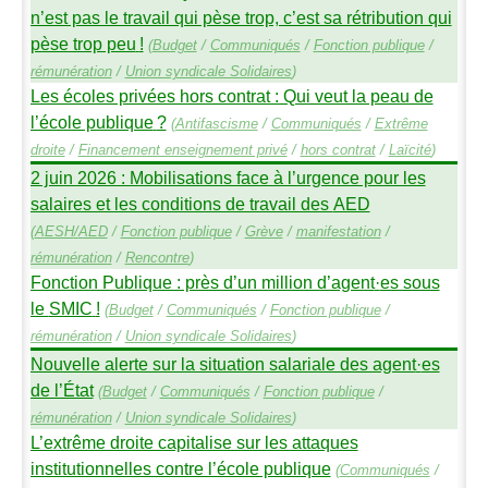
n’est pas le travail qui pèse trop, c’est sa rétribution qui
pèse trop peu
!
(
Budget
/
Communiqués
/
Fonction publique
/
rémunération
/
Union syndicale Solidaires
)
Les écoles privées hors contrat : Qui veut la peau de
l’école publique
?
(
Antifascisme
/
Communiqués
/
Extrême
droite
/
Financement enseignement privé
/
hors contrat
/
Laïcité
)
2 juin 2026 : Mobilisations face à l’urgence pour les
salaires et les conditions de travail des
AED
(
AESH
/
AED
/
Fonction publique
/
Grève
/
manifestation
/
rémunération
/
Rencontre
)
Fonction Publique : près d’un million d’agent
·
es sous
le
SMIC
!
(
Budget
/
Communiqués
/
Fonction publique
/
rémunération
/
Union syndicale Solidaires
)
Nouvelle alerte sur la situation salariale des agent
·
es
de l’État
(
Budget
/
Communiqués
/
Fonction publique
/
rémunération
/
Union syndicale Solidaires
)
L’extrême droite capitalise sur les attaques
institutionnelles contre l’école publique
(
Communiqués
/