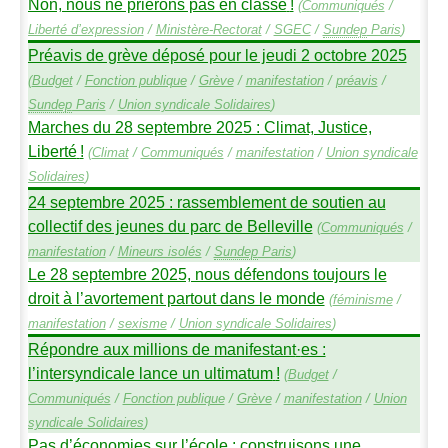
Non, nous ne prierons pas en classe
!
(
Communiqués
/
Liberté d’expression
/
Ministère-Rectorat
/
SGEC
/
Sundep
Paris
)
Préavis de grève déposé pour le jeudi 2 octobre 2025
(
Budget
/
Fonction publique
/
Grève
/
manifestation
/
préavis
/
Sundep
Paris
/
Union syndicale Solidaires
)
Marches du 28 septembre 2025 : Climat, Justice,
Liberté
!
(
Climat
/
Communiqués
/
manifestation
/
Union syndicale
Solidaires
)
24 septembre 2025 : rassemblement de soutien au
collectif des jeunes du parc de Belleville
(
Communiqués
/
manifestation
/
Mineurs isolés
/
Sundep
Paris
)
Le 28 septembre 2025, nous défendons toujours le
droit à l’avortement partout dans le monde
(
féminisme
/
manifestation
/
sexisme
/
Union syndicale Solidaires
)
Répondre aux millions de manifestant
·
es :
l’intersyndicale lance un ultimatum
!
(
Budget
/
Communiqués
/
Fonction publique
/
Grève
/
manifestation
/
Union
syndicale Solidaires
)
Pas d’économies sur l’école : construisons une