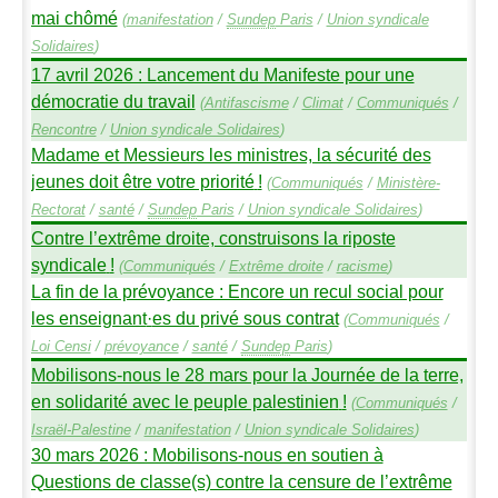
mai chômé
(
manifestation
/
Sundep
Paris
/
Union syndicale
Solidaires
)
17 avril 2026 : Lancement du Manifeste pour une
démocratie du travail
(
Antifascisme
/
Climat
/
Communiqués
/
Rencontre
/
Union syndicale Solidaires
)
Madame et Messieurs les ministres, la sécurité des
jeunes doit être votre priorité
!
(
Communiqués
/
Ministère-
Rectorat
/
santé
/
Sundep
Paris
/
Union syndicale Solidaires
)
Contre l’extrême droite, construisons la riposte
syndicale
!
(
Communiqués
/
Extrême droite
/
racisme
)
La fin de la prévoyance : Encore un recul social pour
les enseignant
·
es du privé sous contrat
(
Communiqués
/
Loi Censi
/
prévoyance
/
santé
/
Sundep
Paris
)
Mobilisons-nous le 28 mars pour la Journée de la terre,
en solidarité avec le peuple palestinien
!
(
Communiqués
/
Israël-Palestine
/
manifestation
/
Union syndicale Solidaires
)
30 mars 2026 : Mobilisons-nous en soutien à
Questions de classe(s) contre la censure de l’extrême