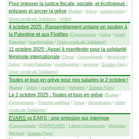
Pour imposer la justice fiscale, sociale, et écologique :
préparer et ancrer la grève
(
Budget
/
Grève
/
manifestation
/
Union syndicale Solidaires
/
Vidéo
)
4 octobre 2025 : Rassemblement unitaire en soutien à
la Palestine et aux Flotilles
(
Communiqués
/
Grève
/
Israël-
Palestine
/
manifestation
/
Union syndicale Solidaires
)
11 octobre 2025 : Appel à manifester pour la solidarité
féministe internationale
(
Climat
/
Communiqués
/
féminisme
/
Grève
/
Israël-Palestine
/
manifestation
/
sexisme
/
Sundep
Paris
/
Union syndicale Solidaires
)
Toutes et tous en grève pour nos salaires le 2 octobre
!
(
Budget
/
Grève
/
manifestation
/
Retraites
/
Sundep
Paris
)
Le 2 octobre 2025 : Toutes et tous en grève
(
Budget
/
Communiqués
/
Fonction publique
/
Grève
/
rémunération
/
Union
syndicale Solidaires
)
EVARS
vs
EARS
: une omission qui interroge
(
Communiqués
/
EVAR
/
EVARS
/
Liberté d’expression
/
Ministère-
Rectorat
/
Sundep
Paris
)