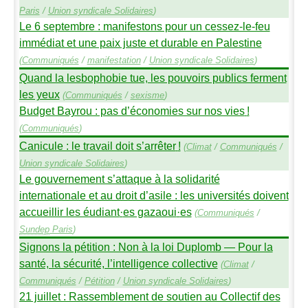
Paris
/
Union syndicale Solidaires
)
Le 6 septembre : manifestons pour un cessez-le-feu
immédiat et une paix juste et durable en Palestine
(
Communiqués
/
manifestation
/
Union syndicale Solidaires
)
Quand la lesbophobie tue, les pouvoirs publics ferment
les yeux
(
Communiqués
/
sexisme
)
Budget Bayrou : pas d’économies sur nos vies
!
(
Communiqués
)
Canicule : le travail doit s’arrêter
!
(
Climat
/
Communiqués
/
Union syndicale Solidaires
)
Le gouvernement s’attaque à la solidarité
internationale et au droit d’asile : les universités doivent
accueillir les éudiant
·
es gazaoui
·
es
(
Communiqués
/
Sundep
Paris
)
Signons la pétition : Non à la loi Duplomb — Pour la
santé, la sécurité, l’intelligence collective
(
Climat
/
Communiqués
/
Pétition
/
Union syndicale Solidaires
)
21 juillet : Rassemblement de soutien au Collectif des