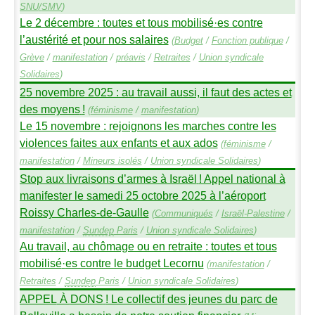
SNU
/
SMV
)
Le 2 décembre : toutes et tous mobilisé
·
es contre
l’austérité et pour nos salaires
(
Budget
/
Fonction publique
/
Grève
/
manifestation
/
préavis
/
Retraites
/
Union syndicale
Solidaires
)
25 novembre 2025 : au travail aussi, il faut des actes et
des moyens
!
(
féminisme
/
manifestation
)
Le 15 novembre : rejoignons les marches contre les
violences faites aux enfants et aux ados
(
féminisme
/
manifestation
/
Mineurs isolés
/
Union syndicale Solidaires
)
Stop aux livraisons d’armes à Israël
! Appel national à
manifester le samedi 25 octobre 2025 à l’aéroport
Roissy Charles-de-Gaulle
(
Communiqués
/
Israël-Palestine
/
manifestation
/
Sundep
Paris
/
Union syndicale Solidaires
)
Au travail, au chômage ou en retraite : toutes et tous
mobilisé
·
es contre le budget Lecornu
(
manifestation
/
Retraites
/
Sundep
Paris
/
Union syndicale Solidaires
)
APPEL
À
DONS
! Le collectif des jeunes du parc de