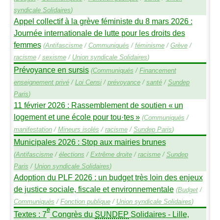
syndicale Solidaires
)
Appel collectif à la grève féministe du 8 mars 2026 :
Journée internationale de lutte pour les droits des
femmes
(
Antifascisme
/
Communiqués
/
féminisme
/
Grève
/
racisme
/
sexisme
/
Union syndicale Solidaires
)
Prévoyance en sursis
(
Communiqués
/
Financement
enseignement privé
/
Loi Censi
/
prévoyance
/
santé
/
Sundep
Paris
)
11 février 2026 : Rassemblement de soutien «
un
logement et une école pour tou
·
tes
»
(
Communiqués
/
manifestation
/
Mineurs isolés
/
racisme
/
Sundep
Paris
)
Municipales 2026 : Stop aux mairies brunes
(
Antifascisme
/
élections
/
Extrême droite
/
racisme
/
Sundep
Paris
/
Union syndicale Solidaires
)
Adoption du
PLF
2026 : un budget très loin des enjeux
de justice sociale, fiscale et environnementale
(
Budget
/
Communiqués
/
Fonction publique
/
Union syndicale Solidaires
)
e
Textes : 7
Congrès du
SUNDEP
Solidaires - Lille,