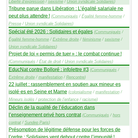
Liberté d’expression
/
sexisme
/
Union syndicale Solidaires
)
Tribune parue dans Libération : L’égalité salariale ne
peut plus attendre
!
(
Communiqués
/
Égalité femme-homme
/
Presse
/
Union syndicale Solidaires
)
Spécial été 2026 : Solidaires et égales
(
Communiqués
/
Égalité femme-homme
/
Extrême droite
/
féminisme
/
sexisme
/
Union syndicale Solidaires
)
Projet de loi «
permis de tuer
» : le combat continue
!
(
Communiqués
/
État de droit
/
Union syndicale Solidaires
)
EducNat contre Bolloré : infolettre #3
(
Communiqués
/
Extrême droite
/
manifestation
/
Rencontre
)
22 juillet : rassemblement en soutien aux mineur
·
es
isolé
·
es en Seine et Marne
(
colonialisme
/
manifestation
/
Mineurs isolés
/
protection de l’enfance
/
racisme
)
Déclin de la qualité de l’éducation dans
l’enseignement privé hors contrat
(
Communiqués
/
hors
contrat
/
Sundep
Paris
)
Présomption de légitime défense pour les forces de
l’ordre : Solidaires vent debout contre l’impunité
!