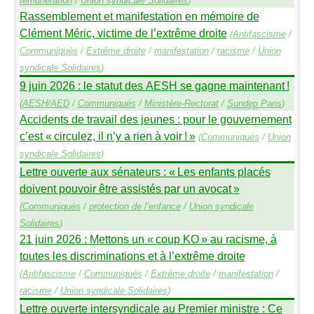
rémunération
/
Union syndicale Solidaires
)
Rassemblement et manifestation en mémoire de
Clément Méric, victime de l’extrême droite
(
Antifascisme
/
Communiqués
/
Extrême droite
/
manifestation
/
racisme
/
Union
syndicale Solidaires
)
9 juin 2026 : le statut des
AESH
se gagne maintenant
!
(
AESH
/
AED
/
Communiqués
/
Ministère-Rectorat
/
Sundep
Paris
)
Accidents de travail des jeunes : pour le gouvernement
c’est «
circulez, il n’y a rien à voir
!
»
(
Communiqués
/
Union
syndicale Solidaires
)
Lettre ouverte aux sénateurs : «
Les enfants placés
doivent pouvoir être assistés par un avocat
»
(
Communiqués
/
protection de l’enfance
/
Union syndicale
Solidaires
)
21 juin 2026 : Mettons un «
coup
KO
» au racisme, à
toutes les discriminations et à l’extrême droite
(
Antifascisme
/
Communiqués
/
Extrême droite
/
manifestation
/
racisme
/
Union syndicale Solidaires
)
Lettre ouverte intersyndicale au Premier ministre : Ce