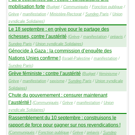
mobilisation forte
(
Budget
/
Communiqués
/
Fonction publique
/
Grève
/
manifestation
/
Ministère-Rectorat
/
Sundep
Paris
/
Union
syndicale Solidaires
)
Le 18 septembre : en grève pour le partage des
richesses, contre l’austérité
(
Grève
/
manifestation
/
préavis
/
Sundep
Paris
/
Union syndicale Solidaires
)
Génocide à Gaza : la commission d’enquête des
Nations Unies confirme
!
(
Israël-Palestine
/
manifestation
/
Sundep
Paris
)
Grève féministe : contre l’austérité
(
Budget
/
féminisme
/
Grève
/
manifestation
/
sexisme
/
Sundep
Paris
/
Union syndicale
Solidaires
)
Chute du gouvernement : censurer maintenant
l’austérité
!
(
Communiqués
/
Grève
/
manifestation
/
Union
syndicale Solidaires
)
Rassemblement du 10 septembre : construisons le
rapport de force pour gagner sur nos revendications
!
(
Communiqués
/
Fonction publique
/
Grève
/
préavis
/
Sundep