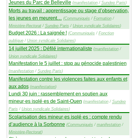
Jeunes du Parc de Belleville
(
manifestation
/
Sundep
Paris
)
Morts au travail : apprentissage ou stage d’observation,
les jeunes en meurent…
(
Communiqués
/
Formation
/
Ministère-Rectorat
/
Sundep
Paris
/
Union syndicale Solidaires
)
Budget 2026 : La saignée
!
(
Communiqués
/
Fonction
publique
/
Union syndicale Solidaires
)
14 juillet 2025 : Défilé internationaliste
(
manifestation
/
Union syndicale Solidaires
)
Manifestation le 5 juillet : stop au génocide palestinien
(
manifestation
/
Sundep
Paris
)
Manifestation contre les violences faites aux enfants et
aux ados
(
manifestation
)
Lundi 30 juin : rassemblement en soutien aux
mineur
·
es isolé
·
es de Saint-Ouen
(
manifestation
/
Sundep
Paris
/
Union syndicale Solidaires
)
Scolarisation des mineur
·
es isolé
·
es : compte rendu
d’audience à la Sorbonne
(
Communiqués
/
manifestation
/
Ministère-Rectorat
)