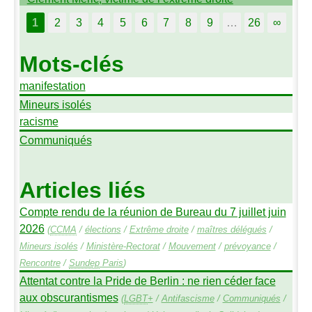
1
2
3
4
5
6
7
8
9
…
26
∞
Mots-clés
manifestation
Mineurs isolés
racisme
Communiqués
Articles liés
Compte rendu de la réunion de Bureau du 7 juillet juin
2026
(
CCMA
/
élections
/
Extrême droite
/
maîtres délégués
/
Mineurs isolés
/
Ministère-Rectorat
/
Mouvement
/
prévoyance
/
Rencontre
/
Sundep
Paris
)
Attentat contre la Pride de Berlin : ne rien céder face
aux obscurantismes
(
LGBT
+
/
Antifascisme
/
Communiqués
/