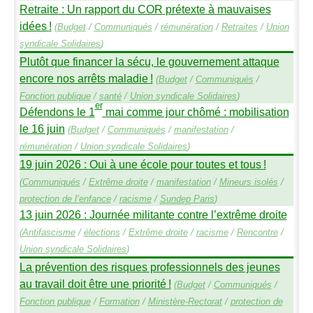
Retraite : Un rapport du
COR
prétexte à mauvaises
idées
!
(
Budget
/
Communiqués
/
rémunération
/
Retraites
/
Union
syndicale Solidaires
)
Plutôt que financer la sécu, le gouvernement attaque
encore nos arrêts maladie
!
(
Budget
/
Communiqués
/
Fonction publique
/
santé
/
Union syndicale Solidaires
)
er
Défendons le 1
mai comme jour chômé : mobilisation
le 16 juin
(
Budget
/
Communiqués
/
manifestation
/
rémunération
/
Union syndicale Solidaires
)
19 juin 2026 : Oui à une école pour toutes et tous
!
(
Communiqués
/
Extrême droite
/
manifestation
/
Mineurs isolés
/
protection de l’enfance
/
racisme
/
Sundep
Paris
)
13 juin 2026 : Journée militante contre l’extrême droite
(
Antifascisme
/
élections
/
Extrême droite
/
racisme
/
Rencontre
/
Union syndicale Solidaires
)
La prévention des risques professionnels des jeunes
au travail doit être une priorité
!
(
Budget
/
Communiqués
/
Fonction publique
/
Formation
/
Ministère-Rectorat
/
protection de