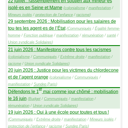
22 juillet : rassemblement en soutien aux mineur
·
es
isolé
·
es en Seine et Marne
(
colonialisme
/
manifestation
/
Mineurs isolés
/
protection de l’enfance
/
racisme
)
29 septembre 2026 : Mobilisation pour les salaires de
tou
·
tes les agent
·
es de l’État
(
Communiqués
/
Égalité femme-
homme
/
Fonction publique
/
manifestation
/
rémunération
/
santé
/
Union syndicale Solidaires
)
21 juin 2026 : Manifestons contre tous les racismes
(
colonialisme
/
Communiqués
/
Extrême droite
/
manifestation
/
racisme
/
Union syndicale Solidaires
)
20 juin 2026 : Justice pour les victimes du chlordecone
et de l’agent orange
(
colonialisme
/
Communiqués
/
manifestation
/
Sundep
Paris
)
er
Défendons le 1
mai comme jour chômé : mobilisation
le 16 juin
(
Budget
/
Communiqués
/
manifestation
/
rémunération
/
Union syndicale Solidaires
)
19 juin 2026 : Oui à une école pour toutes et tous
!
(
Communiqués
/
Extrême droite
/
manifestation
/
Mineurs isolés
/
protection de l’enfance
/
racisme
/
Sundep
Paris
)