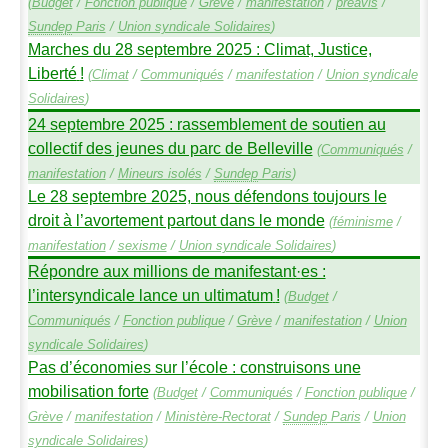
(
Budget
/
Fonction publique
/
Grève
/
manifestation
/
préavis
/
Sundep
Paris
/
Union syndicale Solidaires
)
Marches du 28 septembre 2025 : Climat, Justice,
Liberté
!
(
Climat
/
Communiqués
/
manifestation
/
Union syndicale
Solidaires
)
24 septembre 2025 : rassemblement de soutien au
collectif des jeunes du parc de Belleville
(
Communiqués
/
manifestation
/
Mineurs isolés
/
Sundep
Paris
)
Le 28 septembre 2025, nous défendons toujours le
droit à l’avortement partout dans le monde
(
féminisme
/
manifestation
/
sexisme
/
Union syndicale Solidaires
)
Répondre aux millions de manifestant
·
es :
l’intersyndicale lance un ultimatum
!
(
Budget
/
Communiqués
/
Fonction publique
/
Grève
/
manifestation
/
Union
syndicale Solidaires
)
Pas d’économies sur l’école : construisons une
mobilisation forte
(
Budget
/
Communiqués
/
Fonction publique
/
Grève
/
manifestation
/
Ministère-Rectorat
/
Sundep
Paris
/
Union
syndicale Solidaires
)