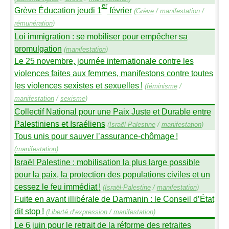
er
Grève Éducation jeudi 1
février
(
Grève
/
manifestation
/
rémunération
)
Loi immigration : se mobiliser pour empêcher sa
promulgation
(
manifestation
)
Le 25 novembre, journée internationale contre les
violences faites aux femmes, manifestons contre toutes
les violences sexistes et sexuelles
!
(
féminisme
/
manifestation
/
sexisme
)
Collectif National pour une Paix Juste et Durable entre
Palestiniens et Israéliens
(
Israël-Palestine
/
manifestation
)
Tous unis pour sauver l’assurance-chômage
!
(
manifestation
)
Israël Palestine : mobilisation la plus large possible
pour la paix, la protection des populations civiles et un
cessez le feu immédiat
!
(
Israël-Palestine
/
manifestation
)
Fuite en avant illibérale de Darmanin : le Conseil d’État
dit stop
!
(
Liberté d’expression
/
manifestation
)
Le 6 juin pour le retrait de la réforme des retraites