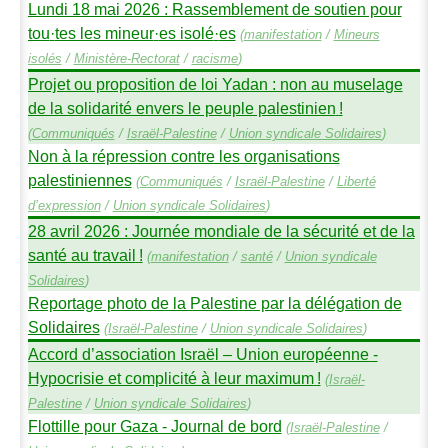
Lundi 18 mai 2026 : Rassemblement de soutien pour
tou
·
tes les mineur
·
es isolé
·
es
(
manifestation
/
Mineurs
isolés
/
Ministère-Rectorat
/
racisme
)
Projet ou proposition de loi Yadan : non au muselage
de la solidarité envers le peuple palestinien
!
(
Communiqués
/
Israël-Palestine
/
Union syndicale Solidaires
)
Non à la répression contre les organisations
palestiniennes
(
Communiqués
/
Israël-Palestine
/
Liberté
d’expression
/
Union syndicale Solidaires
)
28 avril 2026 : Journée mondiale de la sécurité et de la
santé au travail
!
(
manifestation
/
santé
/
Union syndicale
Solidaires
)
Reportage photo de la Palestine par la délégation de
Solidaires
(
Israël-Palestine
/
Union syndicale Solidaires
)
Accord d’association Israël – Union européenne -
Hypocrisie et complicité à leur maximum
!
(
Israël-
Palestine
/
Union syndicale Solidaires
)
Flottille pour Gaza - Journal de bord
(
Israël-Palestine
/