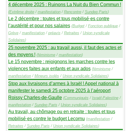
4 décembre 2025 : Ruinons La Nuit du Bien Commun
!
(
Extrême droite
/
manifestation
/
Rencontre
/
Sundep
Paris
)
Le 2 décembre : toutes et tous mobilisé
·
es contre
l’austérité et pour nos salaires
(
Budget
/
Fonction publique
/
Grève
/
manifestation
/
préavis
/
Retraites
/
Union syndicale
Solidaires
)
25 novembre 2025 : au travail aussi, il faut des actes et
des moyens
!
(
féminisme
/
manifestation
)
Le 15 novembre : rejoignons les marches contre les
violences faites aux enfants et aux ados
(
féminisme
/
manifestation
/
Mineurs isolés
/
Union syndicale Solidaires
)
Stop aux livraisons d’armes à Israël
! Appel national à
manifester le samedi 25 octobre 2025 à l’aéroport
Roissy Charles-de-Gaulle
(
Communiqués
/
Israël-Palestine
/
manifestation
/
Sundep
Paris
/
Union syndicale Solidaires
)
Au travail, au chômage ou en retraite : toutes et tous
mobilisé
·
es contre le budget Lecornu
(
manifestation
/
Retraites
/
Sundep
Paris
/
Union syndicale Solidaires
)