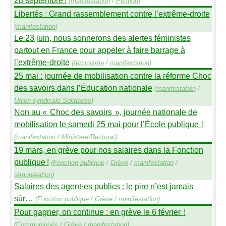
(
manifestation
/
Pétition
)
Libertés : Grand rassemblement contre l’extrême-droite
(
manifestation
)
Le 23 juin, nous sonnerons des alertes féministes
partout en France pour appeler à faire barrage à
l’extrême-droite
(
féminisme
/
manifestation
)
25 mai : journée de mobilisation contre la réforme Choc
des savoirs dans l’Éducation nationale
(
manifestation
/
Union syndicale Solidaires
)
Non au «
Choc des savoirs
», journée nationale de
mobilisation le samedi 25 mai pour l’École publique
!
(
manifestation
/
Ministère-Rectorat
)
19 mars, en grève pour nos salaires dans la Fonction
publique
!
(
Fonction publique
/
Grève
/
manifestation
/
rémunération
)
Salaires des agent
·
es publics : le pire n’est jamais
sûr…
(
Fonction publique
/
Grève
/
manifestation
)
Pour gagner, on continue : en grève le 6 février
!
(
Communiqués
/
Grève
/
manifestation
)