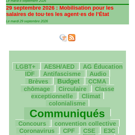
Le mardi 8 septembre 2026
29 septembre 2026 : Mobilisation pour les
salaires de tou
·
tes les agent
·
es de l’État
Le mardi 29 septembre 2026
38/1783
135/1783
14/1783
LGBT
+
AESH
/
AED
AG
Éducation
187/1783
28/1783
23/1783
IDF
Antifascisme
Audio
472/1783
79/1783
10/1783
Budget
Brèves
CCMA
181/1783
49/1783
chômage
Circulaire
Classe
175/1783
99/1783
exceptionnelle
Climat
1600/1783
colonialisme
42/1783
Communiqués
10/1783
76/1783
Concours
convention collective
7/1783
16/1783
10/1783
46/1783
Coronavirus
CPF
CSE
E3C