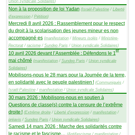
Union syndicale Solidaires
)
Non à la proposition de loi Yadan
(
Israël-Palestine
/
Liberté
d’expression
/
Pétition
)
Mercredi 8 avril 2026 : Rassemblement pour le respect
du droit à la scolarisation des jeunes mineur
·
es non
accompagné
·
es
(
manifestation
/
Mineurs isolés
/
Ministère-
Rectorat
/
racisme
/
Sundep
Paris
/
Union syndicale Solidaires
)
er
10 avril 2026 devant l’Assemblée : Défendons le 1
mai chômé
(
manifestation
/
Sundep
Paris
/
Union syndicale
Solidaires
)
Mobilisons-nous le 28 mars pour la Journée de la terre,
en solidarité avec le peuple palestinien
!
(
Communiqués
/
Israël-Palestine
/
manifestation
/
Union syndicale Solidaires
)
30 mars 2026 : Mobilisons-nous en soutien à
Questions de classe(s) contre la censure de l’extrême
droite
!
(
Extrême droite
/
Liberté d’expression
/
manifestation
/
préavis
/
Sundep
Paris
/
Union syndicale Solidaires
)
Samedi 14 mars 2026 : Marche des solidarités contre
le racisme et le fascisme…
(
Antifascisme
/
manifestation
/