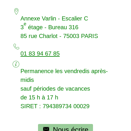
Annexe Varlin - Escalier C
e
3
étage - Bureau 316
85 rue Charlot - 75003
PARIS
01 83 94 67 85
Permanence les vendredis après-
midis
sauf périodes de vacances
de 15 h à 17 h
SIRET
: 794389734 00029
Nous écrire