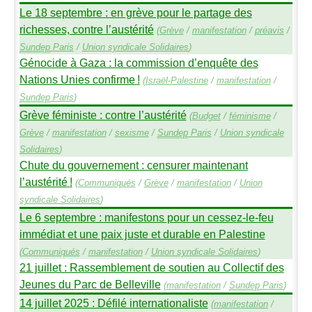
Le 18 septembre : en grève pour le partage des
richesses, contre l’austérité
(
Grève
/
manifestation
/
préavis
/
Sundep
Paris
/
Union syndicale Solidaires
)
Génocide à Gaza : la commission d’enquête des
Nations Unies confirme
!
(
Israël-Palestine
/
manifestation
/
Sundep
Paris
)
Grève féministe : contre l’austérité
(
Budget
/
féminisme
/
Grève
/
manifestation
/
sexisme
/
Sundep
Paris
/
Union syndicale
Solidaires
)
Chute du gouvernement : censurer maintenant
l’austérité
!
(
Communiqués
/
Grève
/
manifestation
/
Union
syndicale Solidaires
)
Le 6 septembre : manifestons pour un cessez-le-feu
immédiat et une paix juste et durable en Palestine
(
Communiqués
/
manifestation
/
Union syndicale Solidaires
)
21 juillet : Rassemblement de soutien au Collectif des
Jeunes du Parc de Belleville
(
manifestation
/
Sundep
Paris
)
14 juillet 2025 : Défilé internationaliste
(
manifestation
/