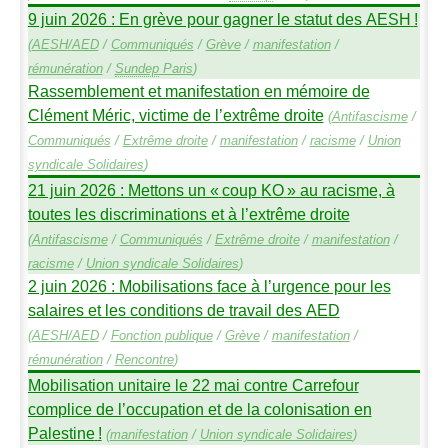
9 juin 2026 : En grève pour gagner le statut des
AESH
!
(
AESH
/
AED
/
Communiqués
/
Grève
/
manifestation
/
rémunération
/
Sundep
Paris
)
Rassemblement et manifestation en mémoire de
Clément Méric, victime de l’extrême droite
(
Antifascisme
/
Communiqués
/
Extrême droite
/
manifestation
/
racisme
/
Union
syndicale Solidaires
)
21 juin 2026 : Mettons un «
coup
KO
» au racisme, à
toutes les discriminations et à l’extrême droite
(
Antifascisme
/
Communiqués
/
Extrême droite
/
manifestation
/
racisme
/
Union syndicale Solidaires
)
2 juin 2026 : Mobilisations face à l’urgence pour les
salaires et les conditions de travail des
AED
(
AESH
/
AED
/
Fonction publique
/
Grève
/
manifestation
/
rémunération
/
Rencontre
)
Mobilisation unitaire le 22 mai contre Carrefour
complice de l’occupation et de la colonisation en
Palestine
!
(
manifestation
/
Union syndicale Solidaires
)