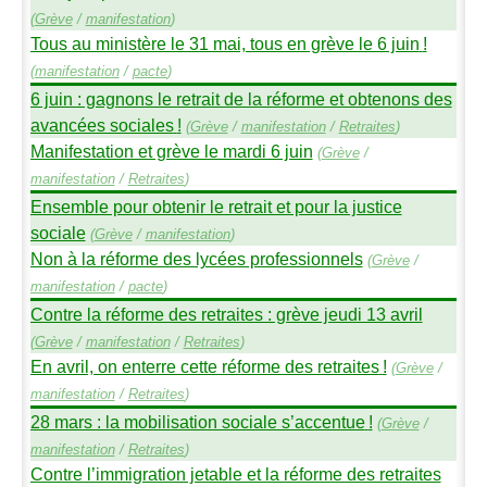
(
Grève
/
manifestation
)
Tous au ministère le 31 mai, tous en grève le 6 juin
!
(
manifestation
/
pacte
)
6 juin : gagnons le retrait de la réforme et obtenons des
avancées sociales
!
(
Grève
/
manifestation
/
Retraites
)
Manifestation et grève le mardi 6 juin
(
Grève
/
manifestation
/
Retraites
)
Ensemble pour obtenir le retrait et pour la justice
sociale
(
Grève
/
manifestation
)
Non à la réforme des lycées professionnels
(
Grève
/
manifestation
/
pacte
)
Contre la réforme des retraites : grève jeudi 13 avril
(
Grève
/
manifestation
/
Retraites
)
En avril, on enterre cette réforme des retraites
!
(
Grève
/
manifestation
/
Retraites
)
28 mars : la mobilisation sociale s’accentue
!
(
Grève
/
manifestation
/
Retraites
)
Contre l’immigration jetable et la réforme des retraites