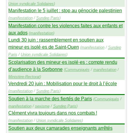
Union syndicale Solidaires
)
Manifestation le 5 juillet : stop au génocide palestinien
(
manifestation
/
Sundep
Paris
)
Manifestation contre les violences faites aux enfants et
aux ados
(
manifestation
)
Lundi 30 juin : rassemblement en soutien aux
mineur
·
es isolé
·
es de Saint-Ouen
(
manifestation
/
Sundep
Paris
/
Union syndicale Solidaires
)
Scolarisation des mineur
·
es isolé
·
es : compte rendu
d’audience à la Sorbonne
(
Communiqués
/
manifestation
/
Ministère-Rectorat
)
Vendredi 20 juin : Mobilisation pour le droit à l’école
(
manifestation
/
Sundep
Paris
)
Soutien à la marche des fiertés de Paris
(
Communiqués
/
manifestation
/
sexisme
/
Sundep
Paris
)
Clément vivra toujours dans nos combats
!
(
manifestation
/
Union syndicale Solidaires
)
Soutien aux deux camarades enseignants arrêtés