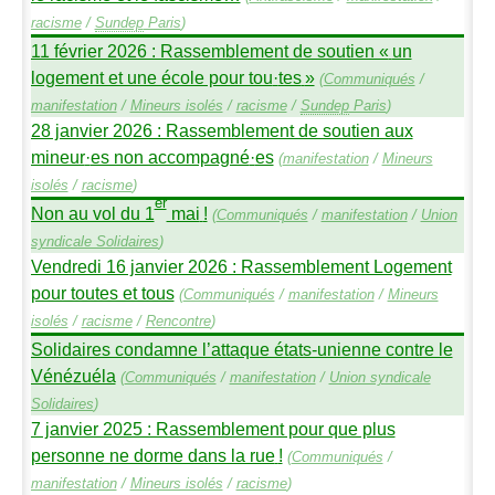
racisme
/
Sundep
Paris
)
11 février 2026 : Rassemblement de soutien «
un
logement et une école pour tou
·
tes
»
(
Communiqués
/
manifestation
/
Mineurs isolés
/
racisme
/
Sundep
Paris
)
28 janvier 2026 : Rassemblement de soutien aux
mineur
·
es non accompagné
·
es
(
manifestation
/
Mineurs
isolés
/
racisme
)
er
Non au vol du 1
mai
!
(
Communiqués
/
manifestation
/
Union
syndicale Solidaires
)
Vendredi 16 janvier 2026 : Rassemblement Logement
pour toutes et tous
(
Communiqués
/
manifestation
/
Mineurs
isolés
/
racisme
/
Rencontre
)
Solidaires condamne l’attaque états-unienne contre le
Vénézuéla
(
Communiqués
/
manifestation
/
Union syndicale
Solidaires
)
7 janvier 2025 : Rassemblement pour que plus
personne ne dorme dans la rue
!
(
Communiqués
/
manifestation
/
Mineurs isolés
/
racisme
)