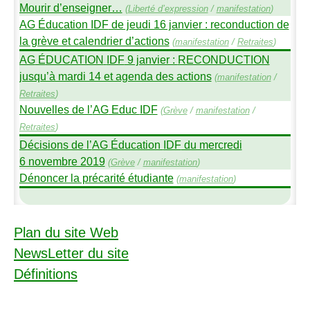
Mourir d’enseigner…
(
Liberté d’expression
/
manifestation
)
AG
Éducation
IDF
de jeudi 16 janvier : reconduction de
la grève et calendrier d’actions
(
manifestation
/
Retraites
)
AG
É
DUCATION
IDF
9 janvier :
RECONDUCTION
jusqu’à mardi 14 et agenda des actions
(
manifestation
/
Retraites
)
Nouvelles de l’
AG
Educ
IDF
(
Grève
/
manifestation
/
Retraites
)
Décisions de l’
AG
Éducation
IDF
du mercredi
6 novembre 2019
(
Grève
/
manifestation
)
Dénoncer la précarité étudiante
(
manifestation
)
Plan du site Web
NewsLetter du site
Définitions