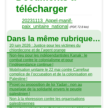
télécharger
20231113_Appel-manif-
paix_unitaire_national
(PDF, 72.8 kio)
Dans la même rubrique…
20 juin 2026 : Justice pour les victimes du
chlordecone et de l’agent orange
Non-lieu pour les indépendantistes Kanak : le
combat contre le colonialisme et pour
l’indépendance continue
!
Mobilisation unitaire le 22 mai contre Carrefour
complice de l’occupation et de la colonisation en
Palestine
!
Projet ou proposition de loi Yadan : non au
muselage de la solidarité envers le peuple
palestinien
!
Non à la répression contre les organisations
palestiniennes