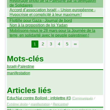
Reportage photo de la Palestine par la délégation
de Solidaires
Accord d’association Israël – Union européenne -
Hypocrisie et complicité à leur maximum
!
Flottille pour Gaza - Journal de bord
Non à la proposition de loi Yadan
Mobilisons-nous le 28 mars pour la Journée de la
terre, en solidarité avec le peuple palestinien
!
1
2
3
4
5
∞
Mots-clés
Israël-Palestine
manifestation
Articles liés
EducNat contre Bolloré : infolettre #3
(
Communiqués
/
Extrême droite
/
manifestation
/
Rencontre
)