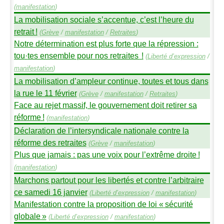
(
manifestation
)
La mobilisation sociale s’accentue, c’est l’heure du
retrait
!
(
Grève
/
manifestation
/
Retraites
)
Notre détermination est plus forte que la répression :
tou
·
tes ensemble pour nos retraites
!
(
Liberté d’expression
/
manifestation
)
La mobilisation d’ampleur continue, toutes et tous dans
la rue le 11 février
(
Grève
/
manifestation
/
Retraites
)
Face au rejet massif, le gouvernement doit retirer sa
réforme
!
(
manifestation
)
Déclaration de l’intersyndicale nationale contre la
réforme des retraites
(
Grève
/
manifestation
)
Plus que jamais : pas une voix pour l’extrême droite
!
(
manifestation
)
Marchons partout pour les libertés et contre l’arbitraire
ce samedi 16 janvier
(
Liberté d’expression
/
manifestation
)
Manifestation contre la proposition de loi «
sécurité
globale
»
(
Liberté d’expression
/
manifestation
)