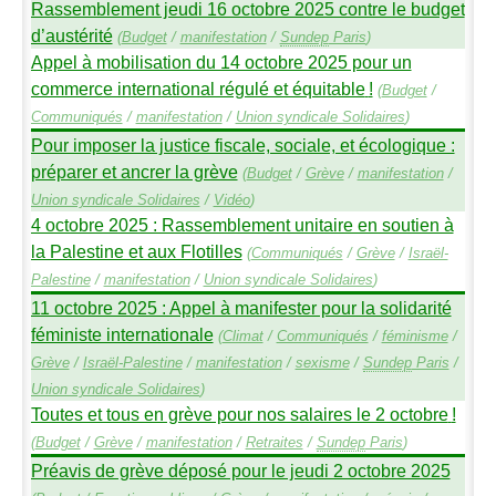
Rassemblement jeudi 16 octobre 2025 contre le budget
d’austérité
(
Budget
/
manifestation
/
Sundep
Paris
)
Appel à mobilisation du 14 octobre 2025 pour un
commerce international régulé et équitable
!
(
Budget
/
Communiqués
/
manifestation
/
Union syndicale Solidaires
)
Pour imposer la justice fiscale, sociale, et écologique :
préparer et ancrer la grève
(
Budget
/
Grève
/
manifestation
/
Union syndicale Solidaires
/
Vidéo
)
4 octobre 2025 : Rassemblement unitaire en soutien à
la Palestine et aux Flotilles
(
Communiqués
/
Grève
/
Israël-
Palestine
/
manifestation
/
Union syndicale Solidaires
)
11 octobre 2025 : Appel à manifester pour la solidarité
féministe internationale
(
Climat
/
Communiqués
/
féminisme
/
Grève
/
Israël-Palestine
/
manifestation
/
sexisme
/
Sundep
Paris
/
Union syndicale Solidaires
)
Toutes et tous en grève pour nos salaires le 2 octobre
!
(
Budget
/
Grève
/
manifestation
/
Retraites
/
Sundep
Paris
)
Préavis de grève déposé pour le jeudi 2 octobre 2025