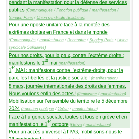
pendant la manifestation pour la défense des services
publics
(
Communiqués
/
Fonction publique
/
manifestation
/
Sundep
Paris
/
Union syndicale Solidaires
)
Pour une riposte unitaire face à la montée des
extrêmes droites en France et dans le monde
(
Communiqués
/
manifestation
/
Rencontre
/
Sundep
Paris
/
Union
syndicale Solidaires
)
Pour nos droits, pour la paix, contre l’extrême droite :
er
manifestons le 1
mai
(
manifestation
)
er
1
MAI
: manifestons contre l’extrême-droite, pour la
paix, les libertés et la justice sociale
!
(
manifestation
)
8 mars, journée internationale des droits des femmes.
Nous voulons enfin des actes
!
(
féminisme
/
manifestation
)
Mobilisation sur l’ensemble du territoire le 5 décembre
2024
(
Fonction publique
/
Grève
/
manifestation
)
Face à l’urgence sociale, toutes et tous en grève et en
er
manifestation le 1
octobre
(
Grève
/
manifestation
)
Pour un accès universel à l’
IVG
, mobilisons-nous le
28 septembre
!