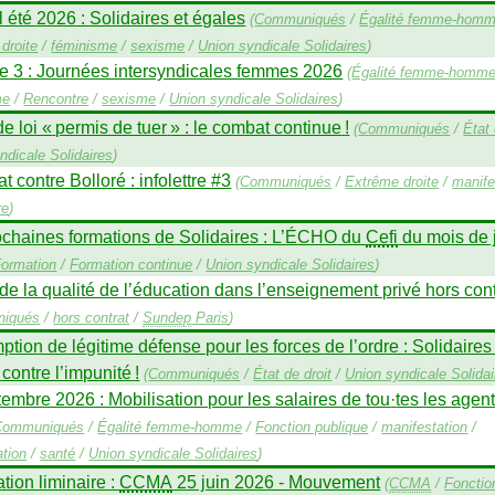
 été 2026 : Solidaires et égales
(
Communiqués
/
Égalité femme-hom
droite
/
féminisme
/
sexisme
/
Union syndicale Solidaires
)
e 3 : Journées intersyndicales femmes 2026
(
Égalité femme-homm
me
/
Rencontre
/
sexisme
/
Union syndicale Solidaires
)
de loi «
permis de tuer
» : le combat continue
!
(
Communiqués
/
État 
ndicale Solidaires
)
 contre Bolloré : infolettre #3
(
Communiqués
/
Extrême droite
/
manife
re
)
chaines formations de Solidaires : L’É
CHO
du
Cefi
du mois de j
ormation
/
Formation continue
/
Union syndicale Solidaires
)
de la qualité de l’éducation dans l’enseignement privé hors cont
iqués
/
hors contrat
/
Sundep
Paris
)
tion de légitime défense pour les forces de l’ordre : Solidaires
contre l’impunité
!
(
Communiqués
/
État de droit
/
Union syndicale Solidai
embre 2026 : Mobilisation pour les salaires de tou
·
tes les agen
Communiqués
/
Égalité femme-homme
/
Fonction publique
/
manifestation
/
tion
/
santé
/
Union syndicale Solidaires
)
tion liminaire :
CCMA
25 juin 2026 - Mouvement
(
CCMA
/
Fonctio