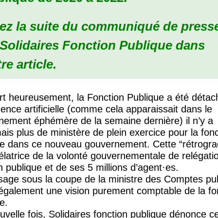
sez la suite du communiqué de press
 Solidaires Fonction Publique dans
re article.
ort heureusement, la Fonction Publique a été déta
ligence artificielle (comme cela apparaissait dans le
nement éphémère de la semaine dernière) il n’y a
is plus de ministère de plein exercice pour la fonc
ue dans ce nouveau gouvernement. Cette “rétrogra
élatrice de la volonté gouvernementale de relégati
n publique et de ses 5 millions d’agent
·
es.
sage sous la coupe de la ministre des Comptes pub
 également une vision purement comptable de la fo
e.
velle fois, Solidaires fonction publique dénonce c