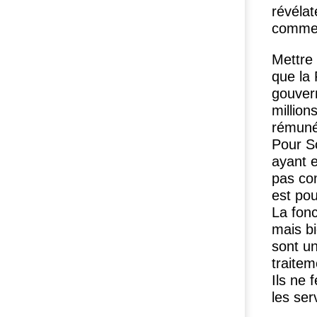
révélat
comme 
Mettre
que la
gouvern
million
rémuné
Pour S
ayant e
pas co
est pou
La fonc
mais bi
sont u
traitem
Ils ne 
les ser