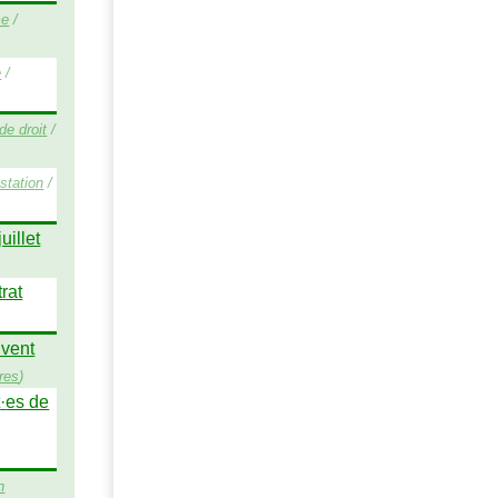
me
/
e
/
de droit
/
station
/
uillet
rat
 vent
res
)
t
·
es de
n