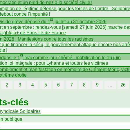
mocratie et un pied-de-nez à la société civile
!
mption de légitime défense pour les forces de l’ordre : Solidair
debout contre l’impunité
!
er
is de grève déposé du 1
juillet au 31 octobre 2026
t en septembre : rendez-vous [samedi 27 juin 2026] marche de
és
lgbtqia
+ de Paris Ile-de-France
in 2026 : Manifestons contre tous les racismes
t que financer la sécu, le gouvernement attaque encore nos arrê
die
!
er
dons le 1
mai comme jour chômé : mobilisation le 16 juin
tion loi intégrale : pour Lyhanna et toutes les victimes
mblement et manifestation en mémoire de Clément Méric, vict
extrême droite
2
3
4
5
6
7
8
9
…
26
s-clés
syndicale Solidaires
on publique
t