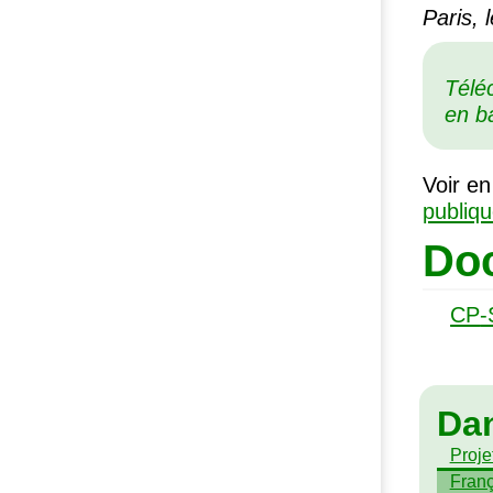
Paris, 
Télé
en b
Voir en
publiq
Doc
CP
-
Da
Projet
Franç