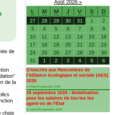
Août
2026
»
L
M
M
J
V
S
D
e
27
28
29
30
31
1
2
3
4
5
6
7
8
9
10
11
12
13
14
15
16
17
18
19
20
21
22
23
chée de
24
25
26
27
28
29
30
31
1
2
3
4
5
6
tion
S’inscrire aux Rencontres de
l’Alliance écologique et sociale (
AES
)
dation”
2026
on de la
Le mardi 8 septembre 2026
29 septembre 2026 : Mobilisation
lics
pour les salaires de tou
·
tes les
nction
agent
·
es de l’État
Le mardi 29 septembre 2026
e choix