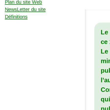
Plan du site Web
NewsLetter du site
Définitions
Le
ce 
Le
min
pub
l’a
Co
qui
pub