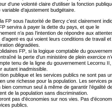
eur d’une volonté claire d’utiliser la fonction publiq
variable d’ajustement budgétaire.
 la
FP
sous l’autorité de Bercy c’est clairement indi
FP
servira à payer la dette du pays, et que le
ement n’a pas l’intention de répondre aux attente
s d’agent
·
es qui voient leurs conditions de travail et
ration dégradées.
olidaires
FP
, si la logique comptable du gouverne
ntraîné la perte d’un ministère de plein exercice n
mpte tenu de la ligne du gouvernement Lecornu
II
,
r autant inadmissible.
tion publique et les services publics ne sont pas u
en une richesse pour la population. Les services p
n bien commun seul à même de garantir l’égalité d
ent de la population sans discrimination.
feront pas d’économies sur nos vies. Pas d’économ
vices publics.