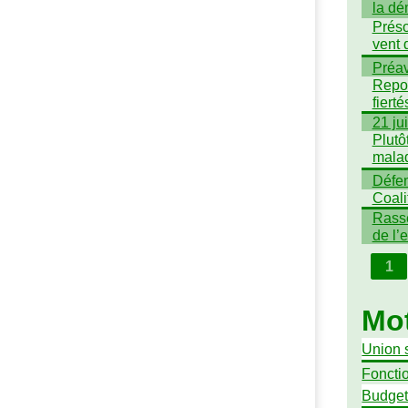
la dé
Préso
vent 
Préav
Repor
fiert
21 ju
Plutô
mala
Défen
Coali
Rasse
de l’
1
Mot
Union 
Foncti
Budge