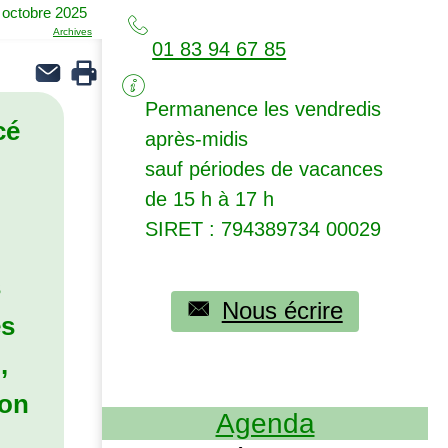
 octobre 2025
Archives
01 83 94 67 85
Permanence les vendredis
cé
après-midis
sauf périodes de vacances
de 15 h à 17 h
SIRET
: 794389734 00029
s
Nous écrire
es
,
ion
Agenda