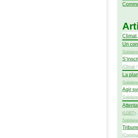
Commu
Art
Climat
Un con
Solidair
S’inscr
(
Climat
La pla
Solidair
Agir sy
Solidair
Attenta
(
LGBT
+
Solidair
Tribune
(
Commun