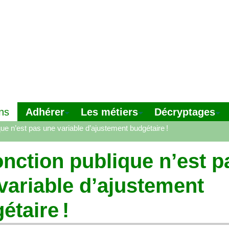
Adhérer
Les métiers
Décryptages
ns
que n’est pas une variable d’ajustement budgétaire
!
onction publique n’est p
variable d’ajustement
étaire
!