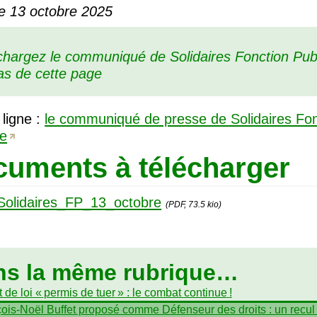
le 13 octobre 2025
chargez le communiqué de Solidaires Fonction Pub
as de cette page
 ligne :
le communiqué de presse de Solidaires Fon
ue
uments à télécharger
Solidaires_FP_13_octobre
(PDF, 73.5 kio)
ns la même rubrique…
 de loi «
permis de tuer
» : le combat continue
!
ois-Noël Buffet proposé comme Défenseur des droits : un recul