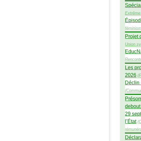
Spécial
Extrême 
Épisod
féminis
Projet 
Union sy
EducNat
Rencont
Les pro
2026
(
F
Déclin 
(
Commun
Présomp
debout 
29 sept
l’État
(
rémunéra
Déclara