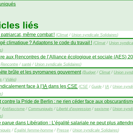
niqués
icles liés
, patriarcat, même combat
!
(
Climat
/
Union syndicale Solidaires
)
gé climatique
? Adaptons le code du travail
!
(
Climat
/
Union syndica
es
)
ire aux Rencontres de l’Alliance écologique et sociale (
AES
) 2
/
Rencontre
/
santé
/
Union syndicale Solidaires
)
nète brûle et les pyromanes gouvernent
(
Budget
/
Climat
/
Union synd
es
/
Vidéo
)
ndicalement face à l’
IA
dans les
CSE
(
CSE
/
Guide
/
IA
/
Union syndi
es
)
t contre la Pride de Berlin : ne rien céder face aux obscurantis
/
Antifascisme
/
Communiqués
/
Liberté d’expression
/
sexisme
/
Union syndi
es
)
 parue dans Libération : L’égalité salariale ne peut plus attendr
iqués
/
Égalité femme-homme
/
Presse
/
Union syndicale Solidaires
)