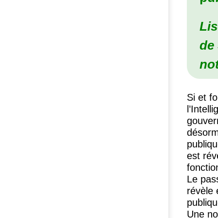
Li
de
not
Si et f
l’Intel
gouver
désorma
publiq
est rév
fonctio
Le pas
révèle
publiqu
Une nou