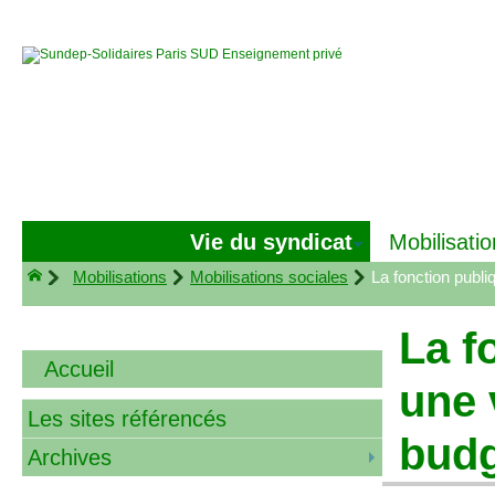
Vie du syndicat
Mobilisatio
Mobilisations
Mobilisations sociales
La fonction publi
La f
Accueil
une 
Les sites référencés
budg
Archives