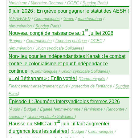
féminisme
/
Ministère-Rectorat
/
OGEC
/
Sundep
Paris
)
9 juin 2026 : En grève pour gagner le statut des
AESH
!
(
AESH
/
AED
/
Communiqués
/
Grève
/
manifestation
/
rémunération
/
Sundep
Paris
)
er
Nouveau congé de naissance au 1
juillet 2026
(
Budget
/
Communiqués
/
Fonction publique
/
OGEC
/
rémunération
/
Union syndicale Solidaires
)
Non-lieu pour les indépendantistes Kanak : le combat
contre le colonialisme et pour l’indépendance
continue
!
(
Communiqués
/
Union syndicale Solidaires
)
«
Loi Bétharram
» : Enfin votée
!
(
Communiqués
/
Financement enseignement privé
/
protection de l’enfance
/
Sundep
Paris
)
Épisode 1 : Journées intersyndicales femmes 2026
(
Audio
/
Budget
/
Égalité femme-homme
/
féminisme
/
Rencontre
/
sexisme
/
Union syndicale Solidaires
)
er
Hausse du
SMIC
au 1
juin : il faut augmenter
d’urgence tous les salaires
!
(
Budget
/
Communiqués
/