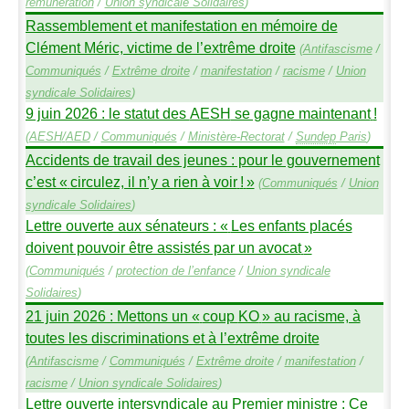
rémunération
/
Union syndicale Solidaires
)
Rassemblement et manifestation en mémoire de
Clément Méric, victime de l’extrême droite
(
Antifascisme
/
Communiqués
/
Extrême droite
/
manifestation
/
racisme
/
Union
syndicale Solidaires
)
9 juin 2026 : le statut des
AESH
se gagne maintenant
!
(
AESH
/
AED
/
Communiqués
/
Ministère-Rectorat
/
Sundep
Paris
)
Accidents de travail des jeunes : pour le gouvernement
c’est «
circulez, il n’y a rien à voir
!
»
(
Communiqués
/
Union
syndicale Solidaires
)
Lettre ouverte aux sénateurs : «
Les enfants placés
doivent pouvoir être assistés par un avocat
»
(
Communiqués
/
protection de l’enfance
/
Union syndicale
Solidaires
)
21 juin 2026 : Mettons un «
coup
KO
» au racisme, à
toutes les discriminations et à l’extrême droite
(
Antifascisme
/
Communiqués
/
Extrême droite
/
manifestation
/
racisme
/
Union syndicale Solidaires
)
Lettre ouverte intersyndicale au Premier ministre : Ce