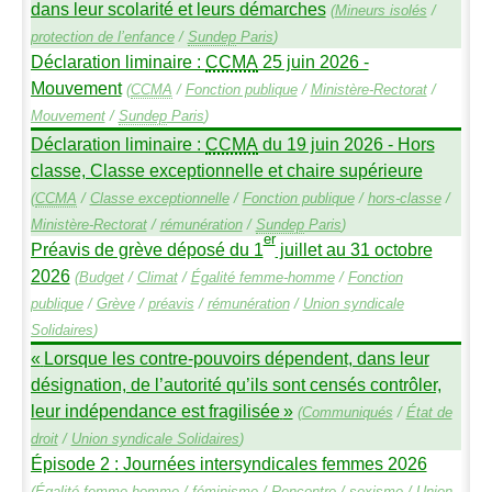
dans leur scolarité et leurs démarches
(
Mineurs isolés
/
protection de l’enfance
/
Sundep
Paris
)
Déclaration liminaire :
CCMA
25 juin 2026 -
Mouvement
(
CCMA
/
Fonction publique
/
Ministère-Rectorat
/
Mouvement
/
Sundep
Paris
)
Déclaration liminaire :
CCMA
du 19 juin 2026 - Hors
classe, Classe exceptionnelle et chaire supérieure
(
CCMA
/
Classe exceptionnelle
/
Fonction publique
/
hors-classe
/
Ministère-Rectorat
/
rémunération
/
Sundep
Paris
)
er
Préavis de grève déposé du 1
juillet au 31 octobre
2026
(
Budget
/
Climat
/
Égalité femme-homme
/
Fonction
publique
/
Grève
/
préavis
/
rémunération
/
Union syndicale
Solidaires
)
«
Lorsque les contre-pouvoirs dépendent, dans leur
désignation, de l’autorité qu’ils sont censés contrôler,
leur indépendance est fragilisée
»
(
Communiqués
/
État de
droit
/
Union syndicale Solidaires
)
Épisode 2 : Journées intersyndicales femmes 2026
(
Égalité femme-homme
/
féminisme
/
Rencontre
/
sexisme
/
Union