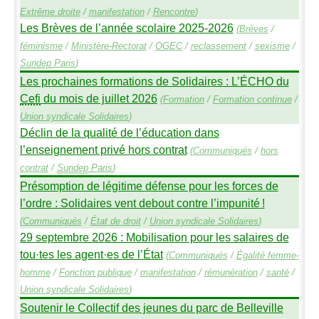
Extrême droite
/
manifestation
/
Rencontre
)
Les Brèves de l’année scolaire 2025-2026
(
Brèves
/
féminisme
/
Ministère-Rectorat
/
OGEC
/
reclassement
/
sexisme
/
Sundep
Paris
)
Les prochaines formations de Solidaires : L’É
CHO
du
Cefi
du mois de juillet 2026
(
Formation
/
Formation continue
/
Union syndicale Solidaires
)
Déclin de la qualité de l’éducation dans
l’enseignement privé hors contrat
(
Communiqués
/
hors
contrat
/
Sundep
Paris
)
Présomption de légitime défense pour les forces de
l’ordre : Solidaires vent debout contre l’impunité
!
(
Communiqués
/
État de droit
/
Union syndicale Solidaires
)
29 septembre 2026 : Mobilisation pour les salaires de
tou
·
tes les agent
·
es de l’État
(
Communiqués
/
Égalité femme-
homme
/
Fonction publique
/
manifestation
/
rémunération
/
santé
/
Union syndicale Solidaires
)
Soutenir le Collectif des jeunes du parc de Belleville