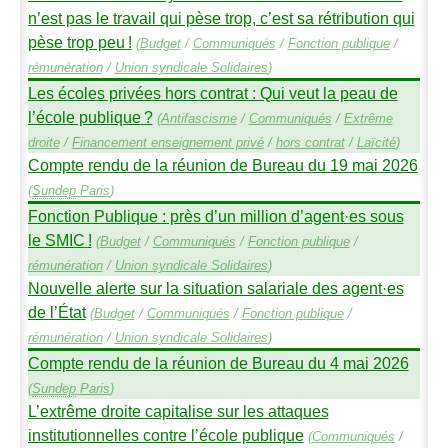
n’est pas le travail qui pèse trop, c’est sa rétribution qui
pèse trop peu
!
(
Budget
/
Communiqués
/
Fonction publique
/
rémunération
/
Union syndicale Solidaires
)
Les écoles privées hors contrat : Qui veut la peau de
l’école publique
?
(
Antifascisme
/
Communiqués
/
Extrême
droite
/
Financement enseignement privé
/
hors contrat
/
Laïcité
)
Compte rendu de la réunion de Bureau du 19 mai 2026
(
Sundep
Paris
)
Fonction Publique : près d’un million d’agent
·
es sous
le
SMIC
!
(
Budget
/
Communiqués
/
Fonction publique
/
rémunération
/
Union syndicale Solidaires
)
Nouvelle alerte sur la situation salariale des agent
·
es
de l’État
(
Budget
/
Communiqués
/
Fonction publique
/
rémunération
/
Union syndicale Solidaires
)
Compte rendu de la réunion de Bureau du 4 mai 2026
(
Sundep
Paris
)
L’extrême droite capitalise sur les attaques
institutionnelles contre l’école publique
(
Communiqués
/