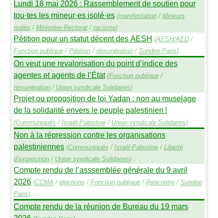
Lundi 18 mai 2026 : Rassemblement de soutien pour
tou
·
tes les mineur
·
es isolé
·
es
(
manifestation
/
Mineurs
isolés
/
Ministère-Rectorat
/
racisme
)
Pétition pour un statut décent des
AESH
(
AESH
/
AED
/
Fonction publique
/
Pétition
/
rémunération
/
Sundep
Paris
)
On veut une revalorisation du point d’indice des
agentes et agents de l’État
(
Fonction publique
/
rémunération
/
Union syndicale Solidaires
)
Projet ou proposition de loi Yadan : non au muselage
de la solidarité envers le peuple palestinien
!
(
Communiqués
/
Israël-Palestine
/
Union syndicale Solidaires
)
Non à la répression contre les organisations
palestiniennes
(
Communiqués
/
Israël-Palestine
/
Liberté
d’expression
/
Union syndicale Solidaires
)
Compte rendu de l’asssemblée générale du 9 avril
2026
(
CCMA
/
élections
/
Fonction publique
/
Rencontre
/
Sundep
Paris
)
Compte rendu de la réunion de Bureau du 19 mars
2026