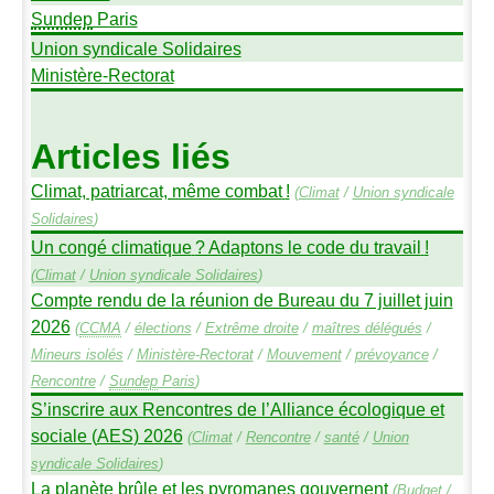
Sundep
Paris
Union syndicale Solidaires
Ministère-Rectorat
Articles liés
Climat, patriarcat, même combat
!
(
Climat
/
Union syndicale
Solidaires
)
Un congé climatique
? Adaptons le code du travail
!
(
Climat
/
Union syndicale Solidaires
)
Compte rendu de la réunion de Bureau du 7 juillet juin
2026
(
CCMA
/
élections
/
Extrême droite
/
maîtres délégués
/
Mineurs isolés
/
Ministère-Rectorat
/
Mouvement
/
prévoyance
/
Rencontre
/
Sundep
Paris
)
S’inscrire aux Rencontres de l’Alliance écologique et
sociale (
AES
) 2026
(
Climat
/
Rencontre
/
santé
/
Union
syndicale Solidaires
)
La planète brûle et les pyromanes gouvernent
(
Budget
/