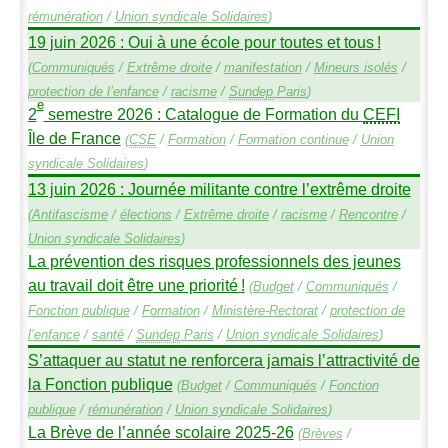
rémunération
/
Union syndicale Solidaires
)
19 juin 2026 : Oui à une école pour toutes et tous
!
(
Communiqués
/
Extrême droite
/
manifestation
/
Mineurs isolés
/
protection de l’enfance
/
racisme
/
Sundep
Paris
)
e
2
semestre 2026 : Catalogue de Formation du
CEFI
Île de France
(
CSE
/
Formation
/
Formation continue
/
Union
syndicale Solidaires
)
13 juin 2026 : Journée militante contre l’extrême droite
(
Antifascisme
/
élections
/
Extrême droite
/
racisme
/
Rencontre
/
Union syndicale Solidaires
)
La prévention des risques professionnels des jeunes
au travail doit être une priorité
!
(
Budget
/
Communiqués
/
Fonction publique
/
Formation
/
Ministère-Rectorat
/
protection de
l’enfance
/
santé
/
Sundep
Paris
/
Union syndicale Solidaires
)
S’attaquer au statut ne renforcera jamais l’attractivité de
la Fonction publique
(
Budget
/
Communiqués
/
Fonction
publique
/
rémunération
/
Union syndicale Solidaires
)
La Brève de l’année scolaire 2025-26
(
Brèves
/