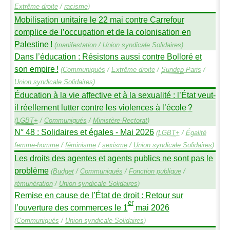
Extrême droite
/
racisme
)
Mobilisation unitaire le 22 mai contre Carrefour
complice de l’occupation et de la colonisation en
Palestine
!
(
manifestation
/
Union syndicale Solidaires
)
Dans l’éducation : Résistons aussi contre Bolloré et
son empire
!
(
Communiqués
/
Extrême droite
/
Sundep
Paris
/
Union syndicale Solidaires
)
Éducation à la vie affective et à la sexualité : l’État veut-
il réellement lutter contre les violences à l’école
?
(
LGBT
+
/
Communiqués
/
Ministère-Rectorat
)
N° 48 : Solidaires et égales - Mai 2026
(
LGBT
+
/
Égalité
femme-homme
/
féminisme
/
sexisme
/
Union syndicale Solidaires
)
Les droits des agentes et agents publics ne sont pas le
problème
(
Budget
/
Communiqués
/
Fonction publique
/
rémunération
/
Union syndicale Solidaires
)
Remise en cause de l’État de droit : Retour sur
er
l’ouverture des commerces le 1
mai 2026
(
Communiqués
/
Union syndicale Solidaires
)