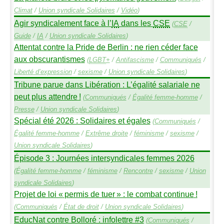
Climat
/
Union syndicale Solidaires
/
Vidéo
)
Agir syndicalement face à l’
IA
dans les
CSE
(
CSE
/
Guide
/
IA
/
Union syndicale Solidaires
)
Attentat contre la Pride de Berlin : ne rien céder face
aux obscurantismes
(
LGBT
+
/
Antifascisme
/
Communiqués
/
Liberté d’expression
/
sexisme
/
Union syndicale Solidaires
)
Tribune parue dans Libération : L’égalité salariale ne
peut plus attendre
!
(
Communiqués
/
Égalité femme-homme
/
Presse
/
Union syndicale Solidaires
)
Spécial été 2026 : Solidaires et égales
(
Communiqués
/
Égalité femme-homme
/
Extrême droite
/
féminisme
/
sexisme
/
Union syndicale Solidaires
)
Épisode 3 : Journées intersyndicales femmes 2026
(
Égalité femme-homme
/
féminisme
/
Rencontre
/
sexisme
/
Union
syndicale Solidaires
)
Projet de loi «
permis de tuer
» : le combat continue
!
(
Communiqués
/
État de droit
/
Union syndicale Solidaires
)
EducNat contre Bolloré : infolettre #3
(
Communiqués
/