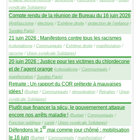
syndicale Solidaires
)
Compte rendu de la réunion de Bureau du 16 juin 2026
(
Antifascisme
/
élections
/
Extrême droite
/
protection de l’enfance
/
Sundep
Paris
)
21 juin 2026 : Manifestons contre tous les racismes
(
colonialisme
/
Communiqués
/
Extrême droite
/
manifestation
/
racisme
/
Union syndicale Solidaires
)
20 juin 2026 : Justice pour les victimes du chlordecone
et de l’agent orange
(
colonialisme
/
Communiqués
/
manifestation
/
Sundep
Paris
)
Retraite : Un rapport du
COR
prétexte à mauvaises
idées
!
(
Budget
/
Communiqués
/
rémunération
/
Retraites
/
Union
syndicale Solidaires
)
Plutôt que financer la sécu, le gouvernement attaque
encore nos arrêts maladie
!
(
Budget
/
Communiqués
/
Fonction publique
/
santé
/
Union syndicale Solidaires
)
er
Défendons le 1
mai comme jour chômé : mobilisation
le 16 juin
(
Budget
/
Communiqués
/
manifestation
/