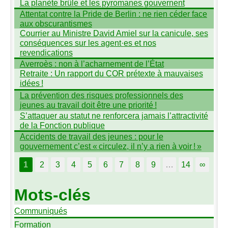
La planète brûle et les pyromanes gouvernent
Attentat contre la Pride de Berlin : ne rien céder face
aux obscurantismes
Courrier au Ministre David Amiel sur la canicule, ses
conséquences sur les agent
·
es et nos
revendications
Averroès : non à l’acharnement de l’État
Retraite : Un rapport du
COR
prétexte à mauvaises
idées
!
La prévention des risques professionnels des
jeunes au travail doit être une priorité
!
S’attaquer au statut ne renforcera jamais l’attractivité
de la Fonction publique
Accidents de travail des jeunes : pour le
gouvernement c’est «
circulez, il n’y a rien à voir
!
»
1
2
3
4
5
6
7
8
9
…
14
∞
Mots-clés
Communiqués
Formation