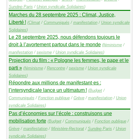
Sundep
Paris
/
Union syndicale Solidaires
)
Marches du 28 septembre 2025 : Climat, Justice,
Liberté
!
(
Climat
/
Communiqués
/
manifestation
/
Union syndicale
Solidaires
)
Le 28 septembre 2025, nous défendons toujours le
droit à l’avortement partout dans le monde
(
féminisme
/
manifestation
/
sexisme
/
Union syndicale Solidaires
)
Projection du film : «
Pologne les femmes, le pape et le
parti
»
(
féminisme
/
Rencontre
/
sexisme
/
Union syndicale
Solidaires
)
Répondre aux millions de manifestant
·
es :
l’intersyndicale lance un ultimatum
!
(
Budget
/
Communiqués
/
Fonction publique
/
Grève
/
manifestation
/
Union
syndicale Solidaires
)
Pas d’économies sur l’école : construisons une
mobilisation forte
(
Budget
/
Communiqués
/
Fonction publique
/
Grève
/
manifestation
/
Ministère-Rectorat
/
Sundep
Paris
/
Union
syndicale Solidaires
)