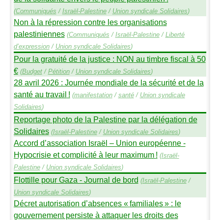
(
Communiqués
/
Israël-Palestine
/
Union syndicale Solidaires
)
Non à la répression contre les organisations
palestiniennes
(
Communiqués
/
Israël-Palestine
/
Liberté
d’expression
/
Union syndicale Solidaires
)
Pour la gratuité de la justice :
NON
au timbre fiscal à 50
€
(
Budget
/
Pétition
/
Union syndicale Solidaires
)
28 avril 2026 : Journée mondiale de la sécurité et de la
santé au travail
!
(
manifestation
/
santé
/
Union syndicale
Solidaires
)
Reportage photo de la Palestine par la délégation de
Solidaires
(
Israël-Palestine
/
Union syndicale Solidaires
)
Accord d’association Israël – Union européenne -
Hypocrisie et complicité à leur maximum
!
(
Israël-
Palestine
/
Union syndicale Solidaires
)
Flottille pour Gaza - Journal de bord
(
Israël-Palestine
/
Union syndicale Solidaires
)
Décret autorisation d’absences «
familiales
» : le
gouvernement persiste à attaquer les droits des