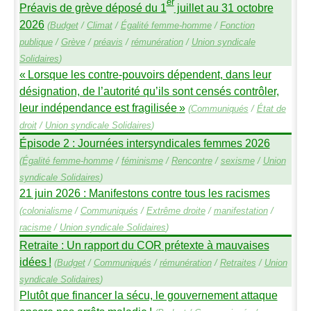
er
Préavis de grève déposé du 1
juillet au 31 octobre
2026
(
Budget
/
Climat
/
Égalité femme-homme
/
Fonction
publique
/
Grève
/
préavis
/
rémunération
/
Union syndicale
Solidaires
)
«
Lorsque les contre-pouvoirs dépendent, dans leur
désignation, de l’autorité qu’ils sont censés contrôler,
leur indépendance est fragilisée
»
(
Communiqués
/
État de
droit
/
Union syndicale Solidaires
)
Épisode 2 : Journées intersyndicales femmes 2026
(
Égalité femme-homme
/
féminisme
/
Rencontre
/
sexisme
/
Union
syndicale Solidaires
)
21 juin 2026 : Manifestons contre tous les racismes
(
colonialisme
/
Communiqués
/
Extrême droite
/
manifestation
/
racisme
/
Union syndicale Solidaires
)
Retraite : Un rapport du
COR
prétexte à mauvaises
idées
!
(
Budget
/
Communiqués
/
rémunération
/
Retraites
/
Union
syndicale Solidaires
)
Plutôt que financer la sécu, le gouvernement attaque