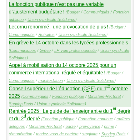
La fonction publique n’est pas une variable
d’ajustement budgétaire
!
(
Budget
/
Communiqués
/
Fonction
publique
/
Union syndicale Solidaires
)
Lecornu renommé : une provocation de plus
!
(
Budget
/
Communiqués
/
Retraites
/
Union syndicale Solidaires
)
En grève le 14 octobre dans les lycées professionnels
(
Communiqués
/
Grève
/
LP
voie professionnelle
/
Union syndicale
Solidaires
)
Appel à mobilisation du 14 octobre 2025 pour un
commerce international régulé et équitable
!
(
Budget
/
Communiqués
/
manifestation
/
Union syndicale Solidaires
)
er
Conseil supérieur de l’éducation (
CSE
) du 1
octobre
2025
(
Communiqués
/
Fonction publique
/
Ministère-Rectorat
/
Sundep
Paris
/
Union syndicale Solidaires
)
er
Rentrée 2025 : Le guide de l’enseignant
·
e du 1
degré
d
et du 2
degré
(
Fonction publique
/
Formation continue
/
maîtres
délégués
/
Ministère-Rectorat
/
pacte
/
prévoyance
/
prime
/
rémunération
/
rendez-vous de carrière
/
stagiaire
/
Sundep
Paris
/