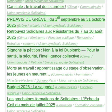
Rencontre
/
Union syndicale Solidaires
)
Canicule : le travail doit s’arrêter
!
(
Climat
/
Communiqués
/
Union syndicale Solidaires
)
er
PR
É
AVIS
DE
GR
È
VE
: du 1
septembre au 31 octobre
2025
(
Grève
/
préavis
/
Union syndicale Solidaires
)
Retrouvez Solidaires aux Résistantes du 7 au 10 août
2025
(
Climat
/
féminisme
/
Fonction publique
/
Rencontre
/
Retraites
/
sexisme
/
Union syndicale Solidaires
)
Signons la pétition : Non à la loi Duplomb — Pour la
santé, la sécurité, l’intelligence collective
(
Climat
/
Communiqués
/
Pétition
/
Union syndicale Solidaires
)
Morts au travail : apprentissage ou stage d’observation,
les jeunes en meurent…
(
Communiqués
/
Formation
/
Ministère-Rectorat
/
Sundep
Paris
/
Union syndicale Solidaires
)
Budget 2026 : La saignée
!
(
Communiqués
/
Fonction
publique
/
Union syndicale Solidaires
)
Les prochaines formations de Solidaires : L’Écho du
Cefi
du mois de juillet 2025
(
Formation
/
Formation continue
/
Union syndicale Solidaires
)