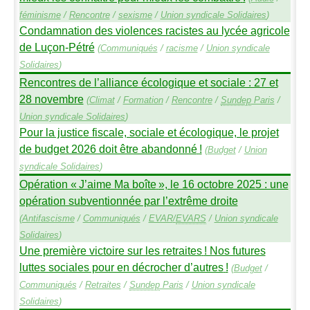
féminisme
/
Rencontre
/
sexisme
/
Union syndicale Solidaires
)
Condamnation des violences racistes au lycée agricole
de Luçon-Pétré
(
Communiqués
/
racisme
/
Union syndicale
Solidaires
)
Rencontres de l’alliance écologique et sociale : 27 et
28 novembre
(
Climat
/
Formation
/
Rencontre
/
Sundep
Paris
/
Union syndicale Solidaires
)
Pour la justice fiscale, sociale et écologique, le projet
de budget 2026 doit être abandonné
!
(
Budget
/
Union
syndicale Solidaires
)
Opération «
J’aime Ma boîte
», le 16 octobre 2025 : une
opération subventionnée par l’extrême droite
(
Antifascisme
/
Communiqués
/
EVAR
/
EVARS
/
Union syndicale
Solidaires
)
Une première victoire sur les retraites
! Nos futures
luttes sociales pour en décrocher d’autres
!
(
Budget
/
Communiqués
/
Retraites
/
Sundep
Paris
/
Union syndicale
Solidaires
)