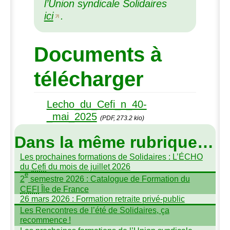
l’Union syndicale Solidaires
ici
.
Documents à
télécharger
Lecho_du_Cefi_n_40-
_mai_2025
(PDF, 273.2 kio)
Dans la même rubrique…
Les prochaines formations de Solidaires : L’É
CHO
du
Cefi
du mois de juillet 2026
e
2
semestre 2026 : Catalogue de Formation du
CEFI
Île de France
26 mars 2026 : Formation retraite privé-public
Les Rencontres de l’été de Solidaires, ça
recommence
!