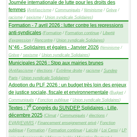
Journée internationale de lutte pour les droits des
femmes
(
Antifascisme
/
Communiqués
/
féminisme
/
Grève
/
racisme
/
sexisme
/
Union syndicale Solidaires
)
Formation - 7 avril 2026 : lutter contre les repressions
anti-syndicales
(
Formation
/
Formation continue
/
Liberté
d’expression
/
Rencontre
/
Union syndicale Solidaires
)
N°46 - Solidaires et égales - Janvier 2026
(
féminisme
/
Grève
/
sexisme
/
Union syndicale Solidaires
)
Municipales 2026 : Stop aux mairies brunes
(
Antifascisme
/
élections
/
Extrême droite
/
racisme
/
Sundep
Paris
/
Union syndicale Solidaires
)
Adoption du
PLF
2026 : un budget très loin des enjeux
de justice sociale, fiscale et environnementale
(
Budget
/
Communiqués
/
Fonction publique
/
Union syndicale Solidaires
)
e
Textes : 7
Congrès du
SUNDEP
Solidaires - Lille,
décembre 2025
(
Climat
/
Communiqués
/
élections
/
EVAR
/
EVARS
/
Financement enseignement privé
/
Fonction
publique
/
Formation
/
Formation continue
/
Laïcité
/
Loi Censi
/
LP