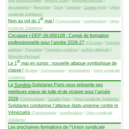
voie professionnelle
/
Mineurs isolés
/
Ministère-Rectorat
/
rémunération
/
Rencontre
/
Socle
/
stagiaire
/
Sundep
Paris
/
Union
syndicale Solidaires
)
er
Non au vol du 1
mai
!
(
Communiqués
/
manifestation
/
Union
syndicale Solidaires
)
Circulaire I-
DEP
-26-000108 : Congé de formation
professionnelle pour l’année 2026-27
(
Circulaire
/
Fonction
publique
/
Formation
/
Formation continue
/
maîtres délégués
/
Ministère-Rectorat
)
er
Le 1
mai en sursis : nouvelle attaque symbolique de
classe
!
(
Budget
/
Communiqués
/
rémunération
/
Union syndicale
Solidaires
)
Le
Sundep
-Solidaires Paris vous présente ses
meilleurs voeux de lutte et de victoire pour l’année
2026
(
Communiqués
/
Sundep
Paris
/
Union syndicale Solidaires
)
Solidaires condamne l’attaque états-unienne contre le
Vénézuéla
(
Communiqués
/
manifestation
/
Union syndicale
Solidaires
)
Les prochaines formations de l’Union syndicale