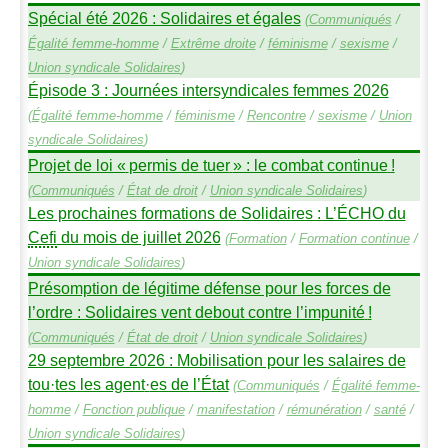
Spécial été 2026 : Solidaires et égales
(
Communiqués
/
Égalité femme-homme
/
Extrême droite
/
féminisme
/
sexisme
/
Union syndicale Solidaires
)
Épisode 3 : Journées intersyndicales femmes 2026
(
Égalité femme-homme
/
féminisme
/
Rencontre
/
sexisme
/
Union
syndicale Solidaires
)
Projet de loi «
permis de tuer
» : le combat continue
!
(
Communiqués
/
État de droit
/
Union syndicale Solidaires
)
Les prochaines formations de Solidaires : L’É
CHO
du
Cefi
du mois de juillet 2026
(
Formation
/
Formation continue
/
Union syndicale Solidaires
)
Présomption de légitime défense pour les forces de
l’ordre : Solidaires vent debout contre l’impunité
!
(
Communiqués
/
État de droit
/
Union syndicale Solidaires
)
29 septembre 2026 : Mobilisation pour les salaires de
tou
·
tes les agent
·
es de l’État
(
Communiqués
/
Égalité femme-
homme
/
Fonction publique
/
manifestation
/
rémunération
/
santé
/
Union syndicale Solidaires
)