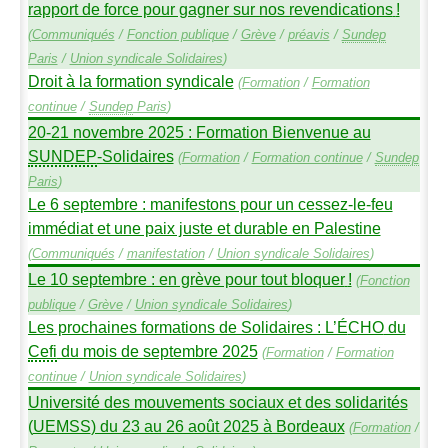
rapport de force pour gagner sur nos revendications
!
(
Communiqués
/
Fonction publique
/
Grève
/
préavis
/
Sundep
Paris
/
Union syndicale Solidaires
)
Droit à la formation syndicale
(
Formation
/
Formation
continue
/
Sundep
Paris
)
20-21 novembre 2025 : Formation Bienvenue au
SUNDEP
-Solidaires
(
Formation
/
Formation continue
/
Sundep
Paris
)
Le 6 septembre : manifestons pour un cessez-le-feu
immédiat et une paix juste et durable en Palestine
(
Communiqués
/
manifestation
/
Union syndicale Solidaires
)
Le 10 septembre : en grève pour tout bloquer
!
(
Fonction
publique
/
Grève
/
Union syndicale Solidaires
)
Les prochaines formations de Solidaires : L’É
CHO
du
Cefi
du mois de septembre 2025
(
Formation
/
Formation
continue
/
Union syndicale Solidaires
)
Université des mouvements sociaux et des solidarités
(
UEMSS
) du 23 au 26 août 2025 à Bordeaux
(
Formation
/