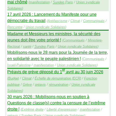
mai chômé
(
manifestation
/
Sundep
Paris
/
Union syndicale
Solidaires
)
17 avril 2026 : Lancement du Manifeste pour une
démocratie du travail
(
Antifascisme
/
Climat
/
Communiqués
/
Rencontre
/
Union syndicale Solidaires
)
Madame et Messieurs les ministres, la sécurité des
jeunes doit être votre priorité
!
(
Communiqués
/
Ministère-
Rectorat
/
santé
/
Sundep
Paris
/
Union syndicale Solidaires
)
Mobilisons-nous le 28 mars pour la Journée de la terre,
en solidarité avec le peuple palestinien
!
(
Communiqués
/
Israël-Palestine
/
manifestation
/
Union syndicale Solidaires
)
er
Préavis de grève déposé du 1
avril au 30 juin 2026
(
Budget
/
Climat
/
Échelle de rémunération (
ECR
)
/
Fonction
publique
/
Grève
/
préavis
/
rémunération
/
Union syndicale
Solidaires
)
30 mars 2026 : Mobilisons-nous en soutien à
Questions de classe(s) contre la censure de l’extrême
droite
!
(
Extrême droite
/
Liberté d’expression
/
manifestation
/
préavis
/
Sundep
Paris
/
Union syndicale Solidaires
)