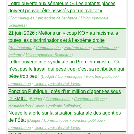
Lettre ouverte aux sénateurs : «
Les enfants placés
doivent pouvoir être assistés par un avocat
»
(
Communiqués
/
protection de l’enfance
/
Union syndicale
Solidaires
)
21 juin 2026 : Mettons un «
coup
KO
» au racisme, à
toutes les discriminations et à l’extrême droite
(
Antifascisme
/
Communiqués
/
Extrême droite
/
manifestation
/
racisme
/
Union syndicale Solidaires
)
Lettre ouverte intersyndicale au Premier ministre : Ce
n’est pas le travail qui pèse trop, c’est sa rétribution qui
pèse trop peu
!
(
Budget
/
Communiqués
/
Fonction publique
/
rémunération
/
Union syndicale Solidaires
)
Fonction Publique : près d’un million d’agent
·
es sous
le
SMIC
!
(
Budget
/
Communiqués
/
Fonction publique
/
rémunération
/
Union syndicale Solidaires
)
Nouvelle alerte sur la situation salariale des agent
·
es
de l’État
(
Budget
/
Communiqués
/
Fonction publique
/
rémunération
/
Union syndicale Solidaires
)