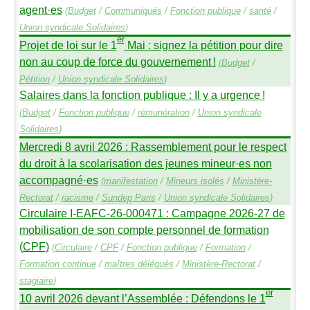
agent
·
es
(
Budget
/
Communiqués
/
Fonction publique
/
santé
/
Union syndicale Solidaires
)
er
Projet de loi sur le 1
Mai : signez la pétition pour dire
non au coup de force du gouvernement
!
(
Budget
/
Pétition
/
Union syndicale Solidaires
)
Salaires dans la fonction publique : Il y a urgence
!
(
Budget
/
Fonction publique
/
rémunération
/
Union syndicale
Solidaires
)
Mercredi 8 avril 2026 : Rassemblement pour le respect
du droit à la scolarisation des jeunes mineur
·
es non
accompagné
·
es
(
manifestation
/
Mineurs isolés
/
Ministère-
Rectorat
/
racisme
/
Sundep
Paris
/
Union syndicale Solidaires
)
Circulaire I-
EAFC
-26-000471 : Campagne 2026-27 de
mobilisation de son compte personnel de formation
(
CPF
)
(
Circulaire
/
CPF
/
Fonction publique
/
Formation
/
Formation continue
/
maîtres délégués
/
Ministère-Rectorat
/
stagiaire
)
er
10 avril 2026 devant l’Assemblée : Défendons le 1