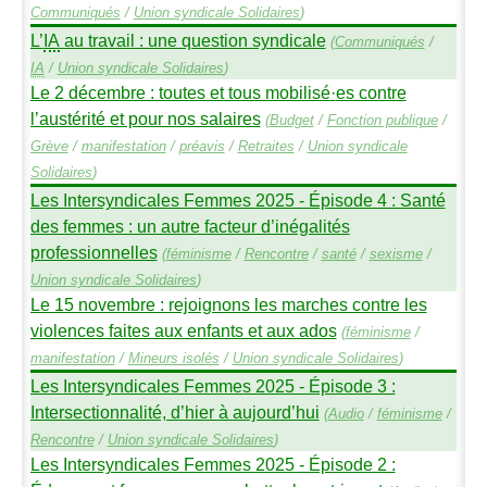
Communiqués
/
Union syndicale Solidaires
)
L’
IA
au travail : une question syndicale
(
Communiqués
/
IA
/
Union syndicale Solidaires
)
Le 2 décembre : toutes et tous mobilisé
·
es contre
l’austérité et pour nos salaires
(
Budget
/
Fonction publique
/
Grève
/
manifestation
/
préavis
/
Retraites
/
Union syndicale
Solidaires
)
Les Intersyndicales Femmes 2025 - Épisode 4 : Santé
des femmes : un autre facteur d’inégalités
professionnelles
(
féminisme
/
Rencontre
/
santé
/
sexisme
/
Union syndicale Solidaires
)
Le 15 novembre : rejoignons les marches contre les
violences faites aux enfants et aux ados
(
féminisme
/
manifestation
/
Mineurs isolés
/
Union syndicale Solidaires
)
Les Intersyndicales Femmes 2025 - Épisode 3 :
Intersectionnalité, d’hier à aujourd’hui
(
Audio
/
féminisme
/
Rencontre
/
Union syndicale Solidaires
)
Les Intersyndicales Femmes 2025 - Épisode 2 :