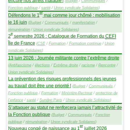
encore nos arrêts maladie
!
(
Budget
/
Communiqués
/
Fonction publique
/
santé
/
Union syndicale Solidaires
)
er
Défendons le 1
mai comme jour chômé : mobilisation
le 16 juin
(
Budget
/
Communiqués
/
manifestation
/
rémunération
/
Union syndicale Solidaires
)
e
2
semestre 2026 : Catalogue de Formation du
CEFI
Île de France
(
CSE
/
Formation
/
Formation continue
/
Union
syndicale Solidaires
)
13 juin 2026 : Journée militante contre l’extrême droite
(
Antifascisme
/
élections
/
Extrême droite
/
racisme
/
Rencontre
/
Union syndicale Solidaires
)
La prévention des risques professionnels des jeunes
au travail doit être une priorité
!
(
Budget
/
Communiqués
/
Fonction publique
/
Formation
/
Ministère-Rectorat
/
protection de
l’enfance
/
santé
/
Sundep
Paris
/
Union syndicale Solidaires
)
S’attaquer au statut ne renforcera jamais l’attractivité de
la Fonction publique
(
Budget
/
Communiqués
/
Fonction
publique
/
rémunération
/
Union syndicale Solidaires
)
er
Nouveau congé de naissance au 1
juillet 2026