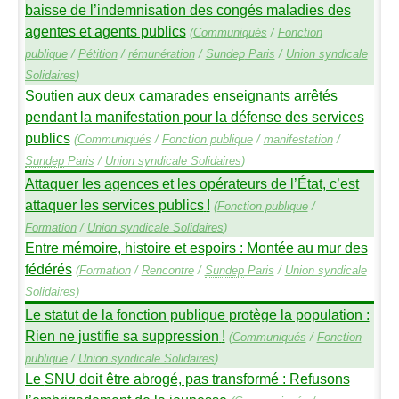
baisse de l’indemnisation des congés maladies des
agentes et agents publics
(
Communiqués
/
Fonction
publique
/
Pétition
/
rémunération
/
Sundep
Paris
/
Union syndicale
Solidaires
)
Soutien aux deux camarades enseignants arrêtés
pendant la manifestation pour la défense des services
publics
(
Communiqués
/
Fonction publique
/
manifestation
/
Sundep
Paris
/
Union syndicale Solidaires
)
Attaquer les agences et les opérateurs de l’État, c’est
attaquer les services publics
!
(
Fonction publique
/
Formation
/
Union syndicale Solidaires
)
Entre mémoire, histoire et espoirs : Montée au mur des
fédérés
(
Formation
/
Rencontre
/
Sundep
Paris
/
Union syndicale
Solidaires
)
Le statut de la fonction publique protège la population :
Rien ne justifie sa suppression
!
(
Communiqués
/
Fonction
publique
/
Union syndicale Solidaires
)
Le
SNU
doit être abrogé, pas transformé : Refusons