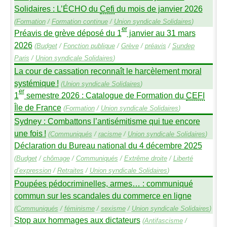
Solidaires : L’É
CHO
du
Cefi
du mois de janvier 2026
(
Formation
/
Formation continue
/
Union syndicale Solidaires
)
er
Préavis de grève déposé du 1
janvier au 31 mars
2026
(
Budget
/
Fonction publique
/
Grève
/
préavis
/
Sundep
Paris
/
Union syndicale Solidaires
)
La cour de cassation reconnaît le harcèlement moral
systémique
!
(
Union syndicale Solidaires
)
er
1
semestre 2026 : Catalogue de Formation du
CEFI
Île de France
(
Formation
/
Union syndicale Solidaires
)
Sydney : Combattons l’antisémitisme qui tue encore
une fois
!
(
Communiqués
/
racisme
/
Union syndicale Solidaires
)
Déclaration du Bureau national du 4 décembre 2025
(
Budget
/
chômage
/
Communiqués
/
Extrême droite
/
Liberté
d’expression
/
Retraites
/
Union syndicale Solidaires
)
Poupées pédocriminelles, armes… : communiqué
commun sur les scandales du commerce en ligne
(
Communiqués
/
féminisme
/
sexisme
/
Union syndicale Solidaires
)
Stop aux hommages aux dictateurs
(
Antifascisme
/