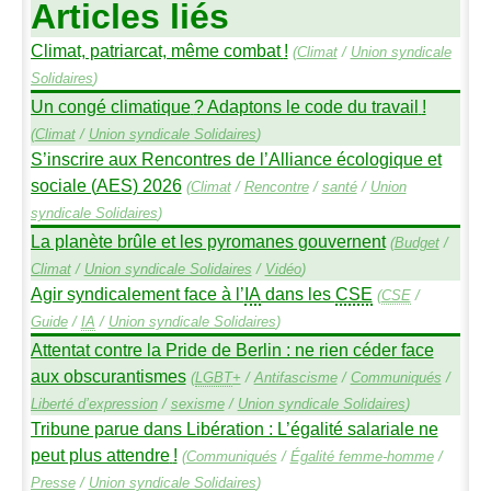
Articles liés
Climat, patriarcat, même combat
!
(
Climat
/
Union syndicale
Solidaires
)
Un congé climatique
? Adaptons le code du travail
!
(
Climat
/
Union syndicale Solidaires
)
S’inscrire aux Rencontres de l’Alliance écologique et
sociale (
AES
) 2026
(
Climat
/
Rencontre
/
santé
/
Union
syndicale Solidaires
)
La planète brûle et les pyromanes gouvernent
(
Budget
/
Climat
/
Union syndicale Solidaires
/
Vidéo
)
Agir syndicalement face à l’
IA
dans les
CSE
(
CSE
/
Guide
/
IA
/
Union syndicale Solidaires
)
Attentat contre la Pride de Berlin : ne rien céder face
aux obscurantismes
(
LGBT
+
/
Antifascisme
/
Communiqués
/
Liberté d’expression
/
sexisme
/
Union syndicale Solidaires
)
Tribune parue dans Libération : L’égalité salariale ne
peut plus attendre
!
(
Communiqués
/
Égalité femme-homme
/
Presse
/
Union syndicale Solidaires
)