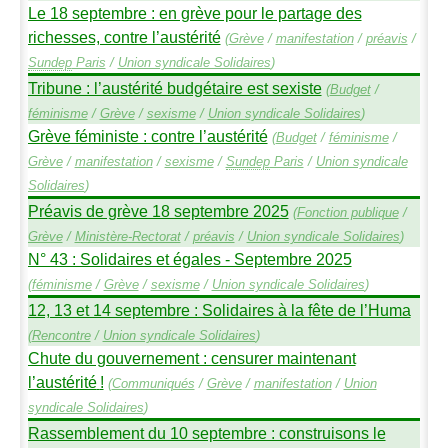
Le 18 septembre : en grève pour le partage des
richesses, contre l’austérité
(
Grève
/
manifestation
/
préavis
/
Sundep
Paris
/
Union syndicale Solidaires
)
Tribune : l’austérité budgétaire est sexiste
(
Budget
/
féminisme
/
Grève
/
sexisme
/
Union syndicale Solidaires
)
Grève féministe : contre l’austérité
(
Budget
/
féminisme
/
Grève
/
manifestation
/
sexisme
/
Sundep
Paris
/
Union syndicale
Solidaires
)
Préavis de grève 18 septembre 2025
(
Fonction publique
/
Grève
/
Ministère-Rectorat
/
préavis
/
Union syndicale Solidaires
)
N° 43 : Solidaires et égales - Septembre 2025
(
féminisme
/
Grève
/
sexisme
/
Union syndicale Solidaires
)
12, 13 et 14 septembre : Solidaires à la fête de l’Huma
(
Rencontre
/
Union syndicale Solidaires
)
Chute du gouvernement : censurer maintenant
l’austérité
!
(
Communiqués
/
Grève
/
manifestation
/
Union
syndicale Solidaires
)
Rassemblement du 10 septembre : construisons le