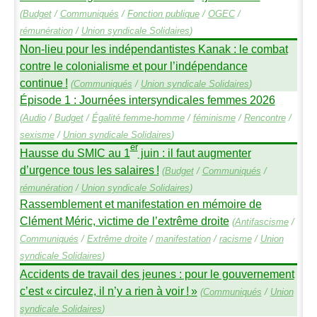
(
Budget
/
Communiqués
/
Fonction publique
/
OGEC
/
rémunération
/
Union syndicale Solidaires
)
Non-lieu pour les indépendantistes Kanak : le combat
contre le colonialisme et pour l’indépendance
continue
!
(
Communiqués
/
Union syndicale Solidaires
)
Épisode 1 : Journées intersyndicales femmes 2026
(
Audio
/
Budget
/
Égalité femme-homme
/
féminisme
/
Rencontre
/
sexisme
/
Union syndicale Solidaires
)
er
Hausse du
SMIC
au 1
juin : il faut augmenter
d’urgence tous les salaires
!
(
Budget
/
Communiqués
/
rémunération
/
Union syndicale Solidaires
)
Rassemblement et manifestation en mémoire de
Clément Méric, victime de l’extrême droite
(
Antifascisme
/
Communiqués
/
Extrême droite
/
manifestation
/
racisme
/
Union
syndicale Solidaires
)
Accidents de travail des jeunes : pour le gouvernement
c’est «
circulez, il n’y a rien à voir
!
»
(
Communiqués
/
Union
syndicale Solidaires
)