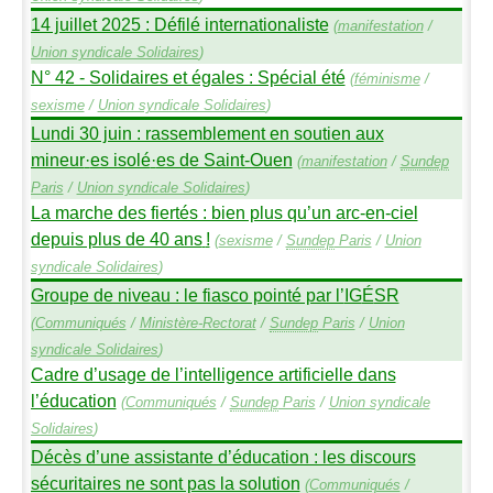
14 juillet 2025 : Défilé internationaliste
(
manifestation
/
Union syndicale Solidaires
)
N° 42 - Solidaires et égales : Spécial été
(
féminisme
/
sexisme
/
Union syndicale Solidaires
)
Lundi 30 juin : rassemblement en soutien aux
mineur
·
es isolé
·
es de Saint-Ouen
(
manifestation
/
Sundep
Paris
/
Union syndicale Solidaires
)
La marche des fiertés : bien plus qu’un arc-en-ciel
depuis plus de 40 ans
!
(
sexisme
/
Sundep
Paris
/
Union
syndicale Solidaires
)
Groupe de niveau : le fiasco pointé par l’
IG
É
SR
(
Communiqués
/
Ministère-Rectorat
/
Sundep
Paris
/
Union
syndicale Solidaires
)
Cadre d’usage de l’intelligence artificielle dans
l’éducation
(
Communiqués
/
Sundep
Paris
/
Union syndicale
Solidaires
)
Décès d’une assistante d’éducation : les discours
sécuritaires ne sont pas la solution
(
Communiqués
/