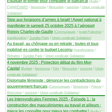
Éduquer et former pour combattre le patriarcat
(
Audio
/
EVAR
/
EVARS
/
féminisme
/
Rencontre
/
sexisme
/
Union syndicale
Solidaires
)
Stop aux livraisons d’armes à Israël
! Appel national à
manifester le samedi 25 octobre 2025 à l’aéroport
Roissy Charles-de-Gaulle
(
Communiqués
/
Israël-Palestine
/
manifestation
/
Sundep
Paris
/
Union syndicale Solidaires
)
Au travail, au chômage ou en retraite : toutes et tous
mobilisé
·
es contre le budget Lecornu
(
manifestation
/
Retraites
/
Sundep
Paris
/
Union syndicale Solidaires
)
4 novembre 2025 : Projection débat du film
Mon
Capital
(
Budget
/
féminisme
/
Film
/
Rencontre
/
sexisme
/
Union
syndicale Solidaires
)
Diplomatie féministe : dénoncer les contradictions du
gouvernement français
(
Communiqués
/
féminisme
/
Presse
/
Rencontre
/
sexisme
/
Union syndicale Solidaires
)
Les Intersyndicales Femmes 2025 - Épisode 1 : la
construction des masculinismes au travail et ailleurs :
mieux les connaître pour mieux les combattre
!
(
Audio
/