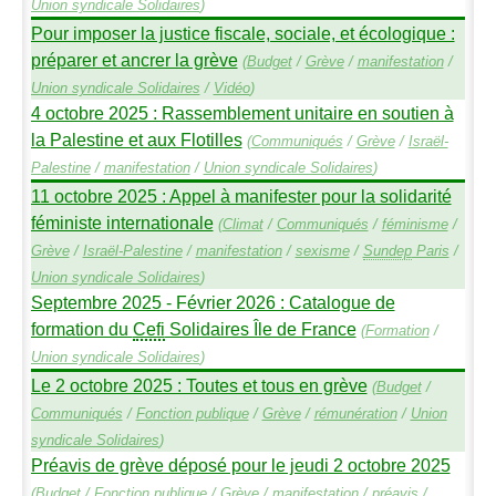
Union syndicale Solidaires
)
Pour imposer la justice fiscale, sociale, et écologique :
préparer et ancrer la grève
(
Budget
/
Grève
/
manifestation
/
Union syndicale Solidaires
/
Vidéo
)
4 octobre 2025 : Rassemblement unitaire en soutien à
la Palestine et aux Flotilles
(
Communiqués
/
Grève
/
Israël-
Palestine
/
manifestation
/
Union syndicale Solidaires
)
11 octobre 2025 : Appel à manifester pour la solidarité
féministe internationale
(
Climat
/
Communiqués
/
féminisme
/
Grève
/
Israël-Palestine
/
manifestation
/
sexisme
/
Sundep
Paris
/
Union syndicale Solidaires
)
Septembre 2025 - Février 2026 : Catalogue de
formation du
Cefi
Solidaires Île de France
(
Formation
/
Union syndicale Solidaires
)
Le 2 octobre 2025 : Toutes et tous en grève
(
Budget
/
Communiqués
/
Fonction publique
/
Grève
/
rémunération
/
Union
syndicale Solidaires
)
Préavis de grève déposé pour le jeudi 2 octobre 2025
(
Budget
/
Fonction publique
/
Grève
/
manifestation
/
préavis
/