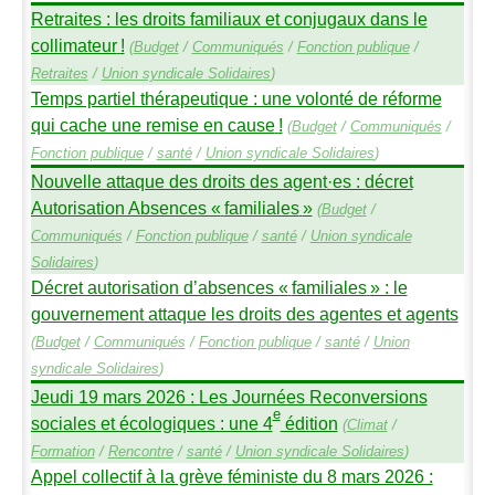
Retraites : les droits familiaux et conjugaux dans le
collimateur
!
(
Budget
/
Communiqués
/
Fonction publique
/
Retraites
/
Union syndicale Solidaires
)
Temps partiel thérapeutique : une volonté de réforme
qui cache une remise en cause
!
(
Budget
/
Communiqués
/
Fonction publique
/
santé
/
Union syndicale Solidaires
)
Nouvelle attaque des droits des agent
·
es : décret
Autorisation Absences «
familiales
»
(
Budget
/
Communiqués
/
Fonction publique
/
santé
/
Union syndicale
Solidaires
)
Décret autorisation d’absences «
familiales
» : le
gouvernement attaque les droits des agentes et agents
(
Budget
/
Communiqués
/
Fonction publique
/
santé
/
Union
syndicale Solidaires
)
Jeudi 19 mars 2026 : Les Journées Reconversions
e
sociales et écologiques : une 4
édition
(
Climat
/
Formation
/
Rencontre
/
santé
/
Union syndicale Solidaires
)
Appel collectif à la grève féministe du 8 mars 2026 :