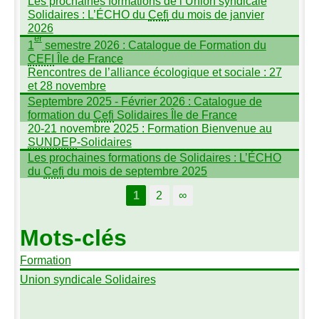
Les prochaines formations de l’Union syndicale
Solidaires : L’É
CHO
du
Cefi
du mois de janvier
2026
er
1
semestre 2026 : Catalogue de Formation du
CEFI
Île de France
Rencontres de l’alliance écologique et sociale : 27
et 28 novembre
Septembre 2025 - Février 2026 : Catalogue de
formation du
Cefi
Solidaires Île de France
20-21 novembre 2025 : Formation Bienvenue au
SUNDEP
-Solidaires
Les prochaines formations de Solidaires : L’É
CHO
du
Cefi
du mois de septembre 2025
1
2
∞
Mots-clés
Formation
Union syndicale Solidaires