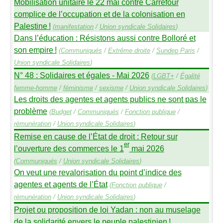
Mobilisation unitaire le 22 mai contre Carrefour
complice de l’occupation et de la colonisation en
Palestine
!
(
manifestation
/
Union syndicale Solidaires
)
Dans l’éducation : Résistons aussi contre Bolloré et
son empire
!
(
Communiqués
/
Extrême droite
/
Sundep
Paris
/
Union syndicale Solidaires
)
N° 48 : Solidaires et égales - Mai 2026
(
LGBT
+
/
Égalité
femme-homme
/
féminisme
/
sexisme
/
Union syndicale Solidaires
)
Les droits des agentes et agents publics ne sont pas le
problème
(
Budget
/
Communiqués
/
Fonction publique
/
rémunération
/
Union syndicale Solidaires
)
Remise en cause de l’État de droit : Retour sur
er
l’ouverture des commerces le 1
mai 2026
(
Communiqués
/
Union syndicale Solidaires
)
On veut une revalorisation du point d’indice des
agentes et agents de l’État
(
Fonction publique
/
rémunération
/
Union syndicale Solidaires
)
Projet ou proposition de loi Yadan : non au muselage
de la solidarité envers le peuple palestinien
!