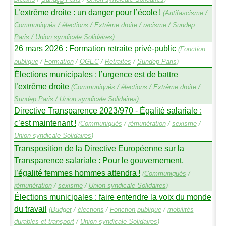
L’extrême droite : un danger pour l’école
!
(
Antifascisme
/
Communiqués
/
élections
/
Extrême droite
/
racisme
/
Sundep
Paris
/
Union syndicale Solidaires
)
26 mars 2026 : Formation retraite privé-public
(
Fonction
publique
/
Formation
/
OGEC
/
Retraites
/
Sundep
Paris
)
Élections municipales : l’urgence est de battre
l’extrême droite
(
Communiqués
/
élections
/
Extrême droite
/
Sundep
Paris
/
Union syndicale Solidaires
)
Directive Transparence 2023/970 - Égalité salariale :
c’est maintenant
!
(
Communiqués
/
rémunération
/
sexisme
/
Union syndicale Solidaires
)
Transposition de la Directive Européenne sur la
Transparence salariale : Pour le gouvernement,
l’égalité femmes hommes attendra
!
(
Communiqués
/
rémunération
/
sexisme
/
Union syndicale Solidaires
)
Élections municipales : faire entendre la voix du monde
du travail
(
Budget
/
élections
/
Fonction publique
/
mobilités
durables et transport
/
Union syndicale Solidaires
)