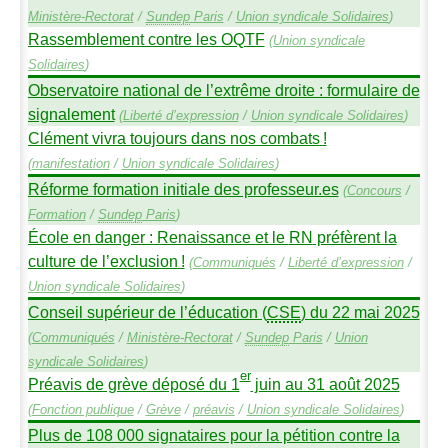
Ministère-Rectorat
/
Sundep
Paris
/
Union syndicale Solidaires
)
Rassemblement contre les
OQTF
(
Union syndicale
Solidaires
)
Observatoire national de l’extrême droite : formulaire de
signalement
(
Liberté d’expression
/
Union syndicale Solidaires
)
Clément vivra toujours dans nos combats
!
(
manifestation
/
Union syndicale Solidaires
)
Réforme formation initiale des professeur.es
(
Concours
/
Formation
/
Sundep
Paris
)
École en danger : Renaissance et le
RN
préfèrent la
culture de l’exclusion
!
(
Communiqués
/
Liberté d’expression
/
Union syndicale Solidaires
)
Conseil supérieur de l’éducation (
CSE
) du 22 mai 2025
(
Communiqués
/
Ministère-Rectorat
/
Sundep
Paris
/
Union
syndicale Solidaires
)
er
Préavis de grève déposé du 1
juin au 31 août 2025
(
Fonction publique
/
Grève
/
préavis
/
Union syndicale Solidaires
)
Plus de 108 000 signataires pour la pétition contre la