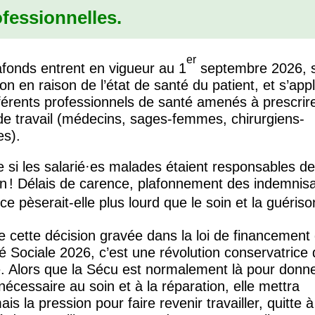
fessionnelles.
er
afonds entrent en vigueur au 1
septembre 2026, 
on en raison de l’état de santé du patient, et s’app
férents professionnels de santé amenés à prescrir
de travail (médecins, sages-femmes, chirurgiens-
es).
si les salarié
·
es malades étaient responsables de
on
! Délais de carence, plafonnement des indemnisa
nce pèserait-elle plus lourd que le soin et la guériso
e cette décision gravée dans la loi de financement 
é Sociale 2026, c’est une révolution conservatrice 
. Alors que la Sécu est normalement là pour donne
écessaire au soin et à la réparation, elle mettra
is la pression pour faire revenir travailler, quitte 