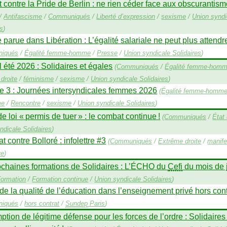
t contre la Pride de Berlin : ne rien céder face aux obscurantis
/
Antifascisme
/
Communiqués
/
Liberté d’expression
/
sexisme
/
Union syndi
es
)
 parue dans Libération : L’égalité salariale ne peut plus attendr
iqués
/
Égalité femme-homme
/
Presse
/
Union syndicale Solidaires
)
 été 2026 : Solidaires et égales
(
Communiqués
/
Égalité femme-hom
droite
/
féminisme
/
sexisme
/
Union syndicale Solidaires
)
e 3 : Journées intersyndicales femmes 2026
(
Égalité femme-homm
me
/
Rencontre
/
sexisme
/
Union syndicale Solidaires
)
de loi «
permis de tuer
» : le combat continue
!
(
Communiqués
/
État 
ndicale Solidaires
)
 contre Bolloré : infolettre #3
(
Communiqués
/
Extrême droite
/
manife
re
)
chaines formations de Solidaires : L’É
CHO
du
Cefi
du mois de j
ormation
/
Formation continue
/
Union syndicale Solidaires
)
de la qualité de l’éducation dans l’enseignement privé hors cont
iqués
/
hors contrat
/
Sundep
Paris
)
tion de légitime défense pour les forces de l’ordre : Solidaires