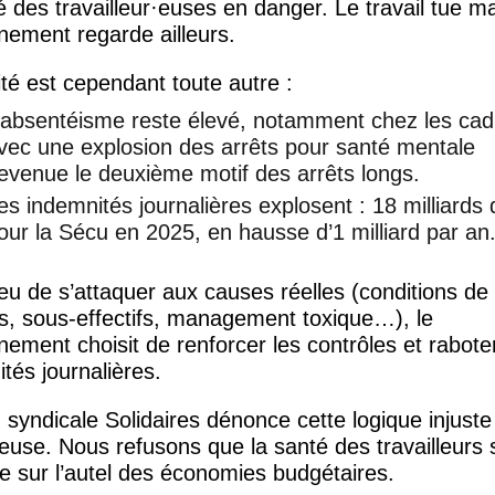
é des travailleur
·
euses en danger. Le travail tue ma
nement regarde ailleurs.
ité est cependant toute autre :
’absentéisme reste élevé, notamment chez les cad
vec une explosion des arrêts pour santé mentale
evenue le deuxième motif des arrêts longs.
es indemnités journalières explosent : 18 milliards 
our la Sécu en 2025, en hausse d’1 milliard par an
ieu de s’attaquer aux causes réelles (conditions de 
s, sous-effectifs, management toxique…), le
ement choisit de renforcer les contrôles et raboter
tés journalières.
 syndicale Solidaires dénonce cette logique injuste
use. Nous refusons que la santé des travailleurs s
ée sur l’autel des économies budgétaires.