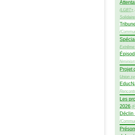
Attenta
(
LGBT
+
Solidair
Tribune
(
Commun
Spécial
Extrême 
Épisod
féminis
Projet 
Union sy
EducNat
Rencont
Les pro
2026
(
F
Déclin 
(
Commun
Présomp