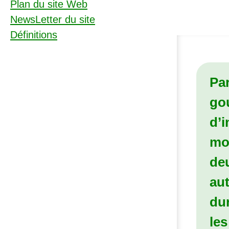
Plan du site Web
NewsLetter du site
Définitions
Par
go
d’i
moi
de
aut
dur
les