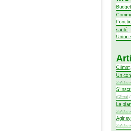
Budge
Commu
Foncti
santé
Union 
Art
Climat
Un con
Solidair
S’inscr
(
Climat
La pla
Solidair
Agir sy
Solidair