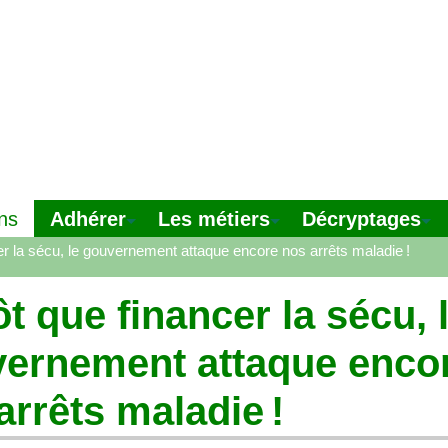
Adhérer
Les métiers
Décryptages
ns
cer la sécu, le gouvernement attaque encore nos arrêts maladie
!
ôt que financer la sécu, 
ernement attaque enco
arrêts maladie
!