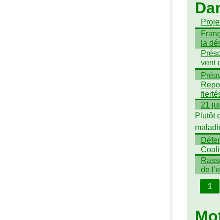
Da
Projet
Franç
la dé
Préso
vent 
Préav
Repor
fiert
21 ju
Plutôt 
maladi
Défen
Coali
Rasse
de l’
1
Mot