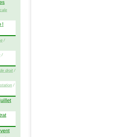
mes
cale
e
!
me
/
e
/
de droit
/
station
/
uillet
rat
 vent