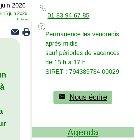
juin 2026
i 15 juin 2026
01 83 94 67 85
Archives
Permanence les vendredis
après-midis
sauf périodes de vacances
de 15 h à 17 h
SIRET
: 794389734 00029
un
 à
Nous écrire
a
ur
Agenda