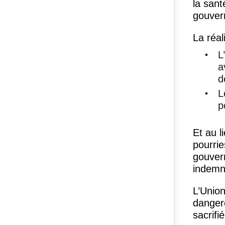
la sant
gouver
La réal
L
a
d
L
p
Et au l
pourrie
gouvern
indemni
L’Union
dangere
sacrifi