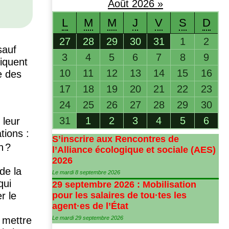
Août
2026
»
L
M
M
J
V
S
D
27
28
29
30
31
1
2
sauf
3
4
5
6
7
8
9
liquent
10
11
12
13
14
15
16
e des
17
18
19
20
21
22
23
24
25
26
27
28
29
30
31
1
2
3
4
5
6
 leur
tions :
S’inscrire aux Rencontres de
n
?
l’Alliance écologique et sociale (
AES
)
2026
de la
Le mardi 8 septembre 2026
qui
29 septembre 2026 : Mobilisation
r le
pour les salaires de tou
·
tes les
agent
·
es de l’État
à mettre
Le mardi 29 septembre 2026