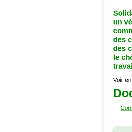
Solid
un vé
comme
des c
des c
le ch
trava
Voir en
Doc
Com