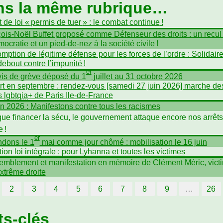
ns la même rubrique…
 de loi «
permis de tuer
» : le combat continue
!
ois-Noël Buffet proposé comme Défenseur des droits : un recul
mocratie et un pied-de-nez à la société civile
!
mption de légitime défense pour les forces de l’ordre : Solidair
debout contre l’impunité
!
er
is de grève déposé du 1
juillet au 31 octobre 2026
t en septembre : rendez-vous [samedi 27 juin 2026] marche de
és
lgbtqia
+ de Paris Ile-de-France
in 2026 : Manifestons contre tous les racismes
que financer la sécu, le gouvernement attaque encore nos arrêt
e
!
er
dons le 1
mai comme jour chômé : mobilisation le 16 juin
tion loi intégrale : pour Lyhanna et toutes les victimes
mblement et manifestation en mémoire de Clément Méric, vict
extrême droite
2
3
4
5
6
7
8
9
…
26
s-clés