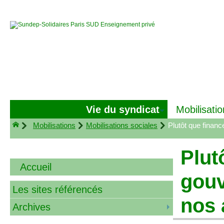
Vie du syndicat
Mobilisatio
Mobilisations
Mobilisations sociales
Plutôt que finan
Plut
Accueil
gouv
Les sites référencés
nos 
Archives