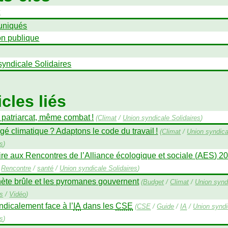
t
niqués
on publique
syndicale Solidaires
icles liés
, patriarcat, même combat
!
(
Climat
/
Union syndicale Solidaires
)
gé climatique
? Adaptons le code du travail
!
(
Climat
/
Union syndica
es
)
ire aux Rencontres de l’Alliance écologique et sociale (
AES
) 2
/
Rencontre
/
santé
/
Union syndicale Solidaires
)
nète brûle et les pyromanes gouvernent
(
Budget
/
Climat
/
Union synd
es
/
Vidéo
)
ndicalement face à l’
IA
dans les
CSE
(
CSE
/
Guide
/
IA
/
Union syndi
es
)