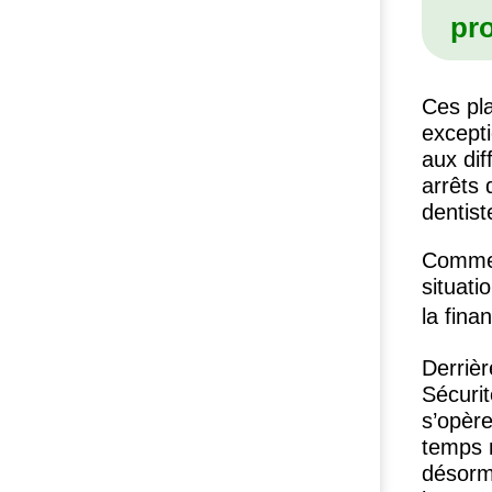
pro
Ces pl
excepti
aux dif
arrêts 
dentist
Comme 
situati
la fina
Derrièr
Sécurit
s’opère
temps n
désorma