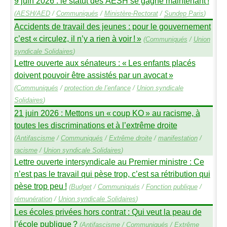
9 juin 2026 : le statut des
AESH
se gagne maintenant
!
(
AESH
/
AED
/
Communiqués
/
Ministère-Rectorat
/
Sundep
Paris
)
Accidents de travail des jeunes : pour le gouvernement
c’est «
circulez, il n’y a rien à voir
!
»
(
Communiqués
/
Union
syndicale Solidaires
)
Lettre ouverte aux sénateurs : «
Les enfants placés
doivent pouvoir être assistés par un avocat
»
(
Communiqués
/
protection de l’enfance
/
Union syndicale
Solidaires
)
21 juin 2026 : Mettons un «
coup
KO
» au racisme, à
toutes les discriminations et à l’extrême droite
(
Antifascisme
/
Communiqués
/
Extrême droite
/
manifestation
/
racisme
/
Union syndicale Solidaires
)
Lettre ouverte intersyndicale au Premier ministre : Ce
n’est pas le travail qui pèse trop, c’est sa rétribution qui
pèse trop peu
!
(
Budget
/
Communiqués
/
Fonction publique
/
rémunération
/
Union syndicale Solidaires
)
Les écoles privées hors contrat : Qui veut la peau de
l’école publique
?
(
Antifascisme
/
Communiqués
/
Extrême