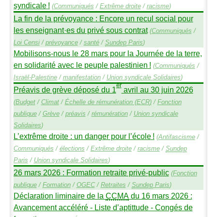
syndicale
!
(
Communiqués
/
Extrême droite
/
racisme
)
La fin de la prévoyance : Encore un recul social pour
les enseignant
·
es du privé sous contrat
(
Communiqués
/
Loi Censi
/
prévoyance
/
santé
/
Sundep
Paris
)
Mobilisons-nous le 28 mars pour la Journée de la terre,
en solidarité avec le peuple palestinien
!
(
Communiqués
/
Israël-Palestine
/
manifestation
/
Union syndicale Solidaires
)
er
Préavis de grève déposé du 1
avril au 30 juin 2026
(
Budget
/
Climat
/
Échelle de rémunération (
ECR
)
/
Fonction
publique
/
Grève
/
préavis
/
rémunération
/
Union syndicale
Solidaires
)
L’extrême droite : un danger pour l’école
!
(
Antifascisme
/
Communiqués
/
élections
/
Extrême droite
/
racisme
/
Sundep
Paris
/
Union syndicale Solidaires
)
26 mars 2026 : Formation retraite privé-public
(
Fonction
publique
/
Formation
/
OGEC
/
Retraites
/
Sundep
Paris
)
Déclaration liminaire de la
CCMA
du 16 mars 2026 :
Avancement accéléré - Liste d’aptittude - Congés de