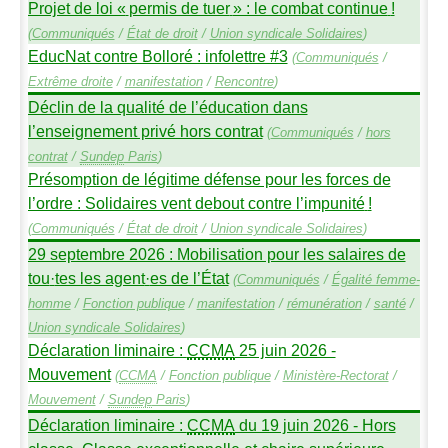
Projet de loi «
permis de tuer
» : le combat continue
!
(
Communiqués
/
État de droit
/
Union syndicale Solidaires
)
EducNat contre Bolloré : infolettre #3
(
Communiqués
/
Extrême droite
/
manifestation
/
Rencontre
)
Déclin de la qualité de l’éducation dans
l’enseignement privé hors contrat
(
Communiqués
/
hors
contrat
/
Sundep
Paris
)
Présomption de légitime défense pour les forces de
l’ordre : Solidaires vent debout contre l’impunité
!
(
Communiqués
/
État de droit
/
Union syndicale Solidaires
)
29 septembre 2026 : Mobilisation pour les salaires de
tou
·
tes les agent
·
es de l’État
(
Communiqués
/
Égalité femme-
homme
/
Fonction publique
/
manifestation
/
rémunération
/
santé
/
Union syndicale Solidaires
)
Déclaration liminaire :
CCMA
25 juin 2026 -
Mouvement
(
CCMA
/
Fonction publique
/
Ministère-Rectorat
/
Mouvement
/
Sundep
Paris
)
Déclaration liminaire :
CCMA
du 19 juin 2026 - Hors