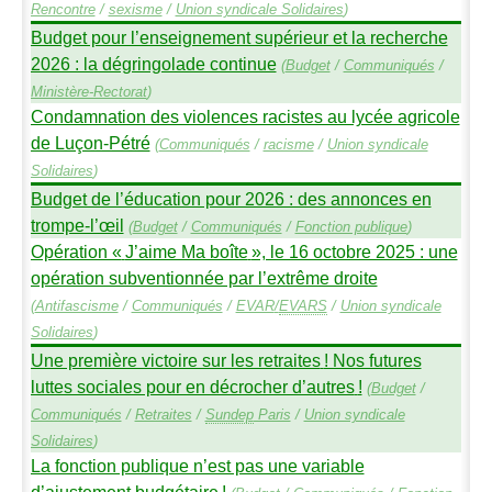
Rencontre
/
sexisme
/
Union syndicale Solidaires
)
Budget pour l’enseignement supérieur et la recherche
2026 : la dégringolade continue
(
Budget
/
Communiqués
/
Ministère-Rectorat
)
Condamnation des violences racistes au lycée agricole
de Luçon-Pétré
(
Communiqués
/
racisme
/
Union syndicale
Solidaires
)
Budget de l’éducation pour 2026 : des annonces en
trompe-l’œil
(
Budget
/
Communiqués
/
Fonction publique
)
Opération «
J’aime Ma boîte
», le 16 octobre 2025 : une
opération subventionnée par l’extrême droite
(
Antifascisme
/
Communiqués
/
EVAR
/
EVARS
/
Union syndicale
Solidaires
)
Une première victoire sur les retraites
! Nos futures
luttes sociales pour en décrocher d’autres
!
(
Budget
/
Communiqués
/
Retraites
/
Sundep
Paris
/
Union syndicale
Solidaires
)
La fonction publique n’est pas une variable
d’ajustement budgétaire
!