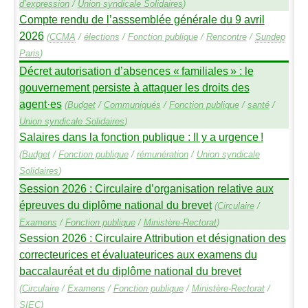
d’expression
/
Union syndicale Solidaires
)
Compte rendu de l’asssemblée générale du 9 avril
2026
(
CCMA
/
élections
/
Fonction publique
/
Rencontre
/
Sundep
Paris
)
Décret autorisation d’absences «
familiales
» : le
gouvernement persiste à attaquer les droits des
agent
·
es
(
Budget
/
Communiqués
/
Fonction publique
/
santé
/
Union syndicale Solidaires
)
Salaires dans la fonction publique : Il y a urgence
!
(
Budget
/
Fonction publique
/
rémunération
/
Union syndicale
Solidaires
)
Session 2026 : Circulaire d’organisation relative aux
épreuves du diplôme national du brevet
(
Circulaire
/
Examens
/
Fonction publique
/
Ministère-Rectorat
)
Session 2026 : Circulaire Attribution et désignation des
correcteurices et évaluateurices aux examens du
baccalauréat et du diplôme national du brevet
(
Circulaire
/
Examens
/
Fonction publique
/
Ministère-Rectorat
/
SIEC
)