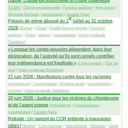
classe, Classe exceptionnelle et chaire supérieure
(
CCMA
/
Classe exceptionnelle
/
Fonction publique
/
hors-classe
/
Ministère-Rectorat
/
rémunération
/
Sundep
Paris
)
er
Préavis de grève déposé du 1
juillet au 31 octobre
2026
(
Budget
/
Climat
/
Égalité femme-homme
/
Fonction
publique
/
Grève
/
préavis
/
rémunération
/
Union syndicale
Solidaires
)
«
Lorsque les contre-pouvoirs dépendent, dans leur
désignation, de l’autorité qu’ils sont censés contrôler,
leur indépendance est fragilisée
»
(
Communiqués
/
État de
droit
/
Union syndicale Solidaires
)
21 juin 2026 : Manifestons contre tous les racismes
(
colonialisme
/
Communiqués
/
Extrême droite
/
manifestation
/
racisme
/
Union syndicale Solidaires
)
20 juin 2026 : Justice pour les victimes du chlordecone
et de l’agent orange
(
colonialisme
/
Communiqués
/
manifestation
/
Sundep
Paris
)
Retraite : Un rapport du
COR
prétexte à mauvaises
idées
!
(
Budget
/
Communiqués
/
rémunération
/
Retraites
/
Union