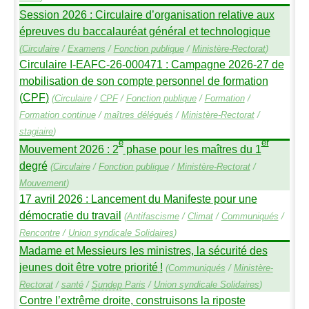
Session 2026 : Circulaire d’organisation relative aux
épreuves du baccalauréat général et technologique
(
Circulaire
/
Examens
/
Fonction publique
/
Ministère-Rectorat
)
Circulaire I-
EAFC
-26-000471 : Campagne 2026-27 de
mobilisation de son compte personnel de formation
(
CPF
)
(
Circulaire
/
CPF
/
Fonction publique
/
Formation
/
Formation continue
/
maîtres délégués
/
Ministère-Rectorat
/
stagiaire
)
e
er
Mouvement 2026 : 2
phase pour les maîtres du 1
degré
(
Circulaire
/
Fonction publique
/
Ministère-Rectorat
/
Mouvement
)
17 avril 2026 : Lancement du Manifeste pour une
démocratie du travail
(
Antifascisme
/
Climat
/
Communiqués
/
Rencontre
/
Union syndicale Solidaires
)
Madame et Messieurs les ministres, la sécurité des
jeunes doit être votre priorité
!
(
Communiqués
/
Ministère-
Rectorat
/
santé
/
Sundep
Paris
/
Union syndicale Solidaires
)
Contre l’extrême droite, construisons la riposte