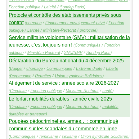
Fonction publique
/
Laïcité
/
Sundep
Paris
)
Protocle et contrôle des établissements privés sous
contrat
(
entretien
/
Financement enseignement privé
/
Fonction
publique
/
Laïcité
/
Ministère-Rectorat
/
protocole
)
Service militaire vololontaire (
SMV
) : militarisation de la
jeunesse, c’est toujours non
!
(
Communiqués
/
Fonction
publique
/
Ministère-Rectorat
/
SNU
/
SMV
/
Sundep
Paris
)
Déclaration du Bureau national du 4 décembre 2025
(
Budget
/
chômage
/
Communiqués
/
Extrême droite
/
Liberté
d’expression
/
Retraites
/
Union syndicale Solidaires
)
Allègement de service : année scolaire 2026-2027
(
Circulaire
/
Fonction publique
/
Ministère-Rectorat
/
santé
)
Le forfait mobilités durables : année civile 2025
(
Circulaire
/
Fonction publique
/
Ministère-Rectorat
/
mobilités
durables et transport
)
Poupées pédocriminelles, armes… : communiqué
commun sur les scandales du commerce en ligne
(
Communiqués
/
féminisme
/
sexisme
/
Union syndicale Solidaires
)