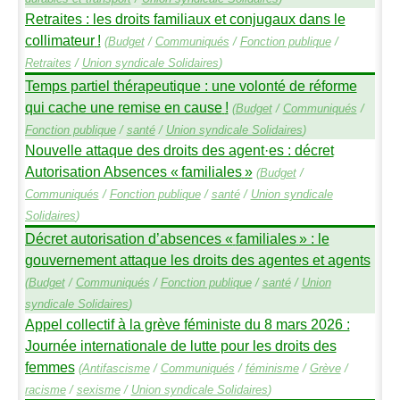
Retraites : les droits familiaux et conjugaux dans le
collimateur
!
(
Budget
/
Communiqués
/
Fonction publique
/
Retraites
/
Union syndicale Solidaires
)
Temps partiel thérapeutique : une volonté de réforme
qui cache une remise en cause
!
(
Budget
/
Communiqués
/
Fonction publique
/
santé
/
Union syndicale Solidaires
)
Nouvelle attaque des droits des agent
·
es : décret
Autorisation Absences «
familiales
»
(
Budget
/
Communiqués
/
Fonction publique
/
santé
/
Union syndicale
Solidaires
)
Décret autorisation d’absences «
familiales
» : le
gouvernement attaque les droits des agentes et agents
(
Budget
/
Communiqués
/
Fonction publique
/
santé
/
Union
syndicale Solidaires
)
Appel collectif à la grève féministe du 8 mars 2026 :
Journée internationale de lutte pour les droits des
femmes
(
Antifascisme
/
Communiqués
/
féminisme
/
Grève
/
racisme
/
sexisme
/
Union syndicale Solidaires
)