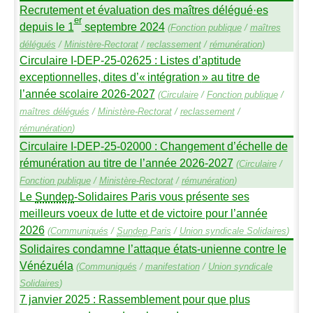
Recrutement et évaluation des maîtres délégué
·
es
er
depuis le 1
septembre 2024
(
Fonction publique
/
maîtres
délégués
/
Ministère-Rectorat
/
reclassement
/
rémunération
)
Circulaire I-
DEP
-25-02625 : Listes d’aptitude
exceptionnelles, dites d’«
intégration
» au titre de
l’année scolaire 2026-2027
(
Circulaire
/
Fonction publique
/
maîtres délégués
/
Ministère-Rectorat
/
reclassement
/
rémunération
)
Circulaire I-
DEP
-25-02000 : Changement d’échelle de
rémunération au titre de l’année 2026-2027
(
Circulaire
/
Fonction publique
/
Ministère-Rectorat
/
rémunération
)
Le
Sundep
-Solidaires Paris vous présente ses
meilleurs voeux de lutte et de victoire pour l’année
2026
(
Communiqués
/
Sundep
Paris
/
Union syndicale Solidaires
)
Solidaires condamne l’attaque états-unienne contre le
Vénézuéla
(
Communiqués
/
manifestation
/
Union syndicale
Solidaires
)
7 janvier 2025 : Rassemblement pour que plus