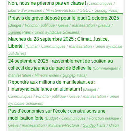
Non, nous ne prierons pas en classe
!
(
Communiqués
/
Liberté d’expression
/
Ministère-Rectorat
/
SGEC
/
Sundep
Paris
)
Préavis de grève déposé pour le jeudi 2 octobre 2025
(
Budget
/
Fonction publique
/
Grève
/
manifestation
/
préavis
/
Sundep
Paris
/
Union syndicale Solidaires
)
Marches du 28 septembre 2025 : Climat, Justice,
Liberté
!
(
Climat
/
Communiqués
/
manifestation
/
Union syndicale
Solidaires
)
24 septembre 2025 : rassemblement de soutien au
collectif des jeunes du parc de Belleville
(
Communiqués
/
manifestation
/
Mineurs isolés
/
Sundep
Paris
)
Répondre aux millions de manifestant
·
es :
l’intersyndicale lance un ultimatum
!
(
Budget
/
Communiqués
/
Fonction publique
/
Grève
/
manifestation
/
Union
syndicale Solidaires
)
Pas d’économies sur l’école : construisons une
mobilisation forte
(
Budget
/
Communiqués
/
Fonction publique
/
Grève
/
manifestation
/
Ministère-Rectorat
/
Sundep
Paris
/
Union