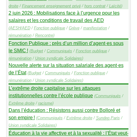
droite
/
Financement enseignement privé
/
hors contrat
/
Laïcité
)
2 juin 2026 : Mobilisations face à l’urgence pour les
salaires et les conditions de travail des
AED
(
AESH
/
AED
/
Fonction publique
/
Grève
/
manifestation
/
rémunération
/
Rencontre
)
Fonction Publique : près d’un million d’agent
·
es sous
le
SMIC
!
(
Budget
/
Communiqués
/
Fonction publique
/
rémunération
/
Union syndicale Solidaires
)
Nouvelle alerte sur la situation salariale des agent
·
es
de l’État
(
Budget
/
Communiqués
/
Fonction publique
/
rémunération
/
Union syndicale Solidaires
)
L’extrême droite capitalise sur les attaques
institutionnelles contre l’école publique
(
Communiqués
/
Extrême droite
/
racisme
)
Dans l’éducation : Résistons aussi contre Bolloré et
son empire
!
(
Communiqués
/
Extrême droite
/
Sundep
Paris
/
Union syndicale Solidaires
)
Éducation à la vie affective et à la sexualité : l’État veut-