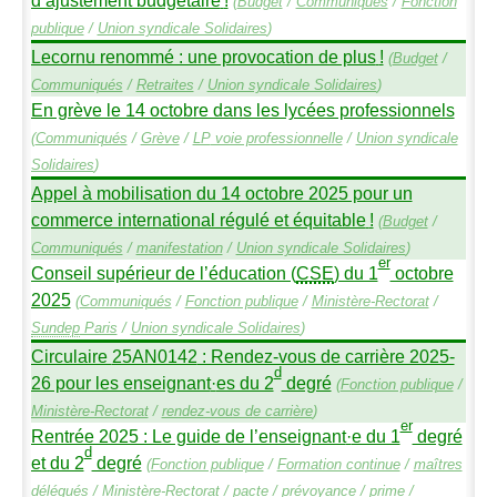
(
Budget
/
Communiqués
/
Fonction
publique
/
Union syndicale Solidaires
)
Lecornu renommé : une provocation de plus
!
(
Budget
/
Communiqués
/
Retraites
/
Union syndicale Solidaires
)
En grève le 14 octobre dans les lycées professionnels
(
Communiqués
/
Grève
/
LP
voie professionnelle
/
Union syndicale
Solidaires
)
Appel à mobilisation du 14 octobre 2025 pour un
commerce international régulé et équitable
!
(
Budget
/
Communiqués
/
manifestation
/
Union syndicale Solidaires
)
er
Conseil supérieur de l’éducation (
CSE
) du 1
octobre
2025
(
Communiqués
/
Fonction publique
/
Ministère-Rectorat
/
Sundep
Paris
/
Union syndicale Solidaires
)
Circulaire
25AN0142
: Rendez-vous de carrière 2025-
d
26 pour les enseignant
·
es du 2
degré
(
Fonction publique
/
Ministère-Rectorat
/
rendez-vous de carrière
)
er
Rentrée 2025 : Le guide de l’enseignant
·
e du 1
degré
d
et du 2
degré
(
Fonction publique
/
Formation continue
/
maîtres
délégués
/
Ministère-Rectorat
/
pacte
/
prévoyance
/
prime
/