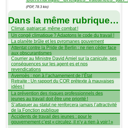
(PDF, 78.3 kio)
Dans la même rubrique…
Climat, patriarcat, même combat
!
Un congé climatique
? Adaptons le code du travail
!
La planète brûle et les pyromanes gouvernent
Attentat contre la Pride de Berlin : ne rien céder face
aux obscurantismes
Courrier au Ministre David Amiel sur la canicule, ses
conséquences sur les agent
·
es et nos
revendications
Averroès : non à l’acharnement de l’État
Retraite : Un rapport du
COR
prétexte à mauvaises
idées
!
La prévention des risques professionnels des
jeunes au travail doit être une priorité
!
S’attaquer au statut ne renforcera jamais l’attractivité
de la Fonction publique
Accidents de travail des jeunes : pour le
gouvernement c’est «
circulez, il n’y a rien à voir
!
»