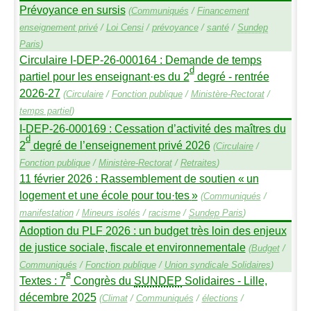
Prévoyance en sursis
(
Communiqués
/
Financement
enseignement privé
/
Loi Censi
/
prévoyance
/
santé
/
Sundep
Paris
)
Circulaire I-
DEP
-26-000164 : Demande de temps
d
partiel pour les enseignant
·
es du 2
degré - rentrée
2026-27
(
Circulaire
/
Fonction publique
/
Ministère-Rectorat
/
temps partiel
)
I-
DEP
-26-000169 : Cessation d’activité des maîtres du
d
2
degré de l’enseignement privé 2026
(
Circulaire
/
Fonction publique
/
Ministère-Rectorat
/
Retraites
)
11 février 2026 : Rassemblement de soutien «
un
logement et une école pour tou
·
tes
»
(
Communiqués
/
manifestation
/
Mineurs isolés
/
racisme
/
Sundep
Paris
)
Adoption du
PLF
2026 : un budget très loin des enjeux
de justice sociale, fiscale et environnementale
(
Budget
/
Communiqués
/
Fonction publique
/
Union syndicale Solidaires
)
e
Textes : 7
Congrès du
SUNDEP
Solidaires - Lille,
décembre 2025
(
Climat
/
Communiqués
/
élections
/