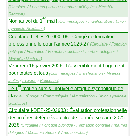
(
Circulaire
/
Fonction publique
/
maîtres délégués
/
Ministère-
Rectorat
)
er
Non au vol du 1
mai
!
(
Communiqués
/
manifestation
/
Union
syndicale Solidaires
)
Circulaire I-
DEP
-26-000108 : Congé de formation
professionnelle pour l’année 2026-27
(
Circulaire
/
Fonction
publique
/
Formation
/
Formation continue
/
maîtres délégués
/
Ministère-Rectorat
)
Vendredi 16 janvier 2026 : Rassemblement Logement
pour toutes et tous
(
Communiqués
/
manifestation
/
Mineurs
isolés
/
racisme
/
Rencontre
)
er
Le 1
mai en sursis : nouvelle attaque symbolique de
classe
!
(
Budget
/
Communiqués
/
rémunération
/
Union syndicale
Solidaires
)
Circulaire I-
DEP
-25-02633 : Évaluation professionnelle
des maîtres délégués au titre de l’année scolaire 2025-
2026
(
Circulaire
/
Fonction publique
/
Formation continue
/
maîtres
délégués
/
Ministère-Rectorat
/
rémunération
)