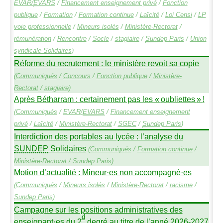
EVAR
/
EVARS
/
Financement enseignement privé
/
Fonction
publique
/
Formation
/
Formation continue
/
Laïcité
/
Loi Censi
/
LP
voie professionnelle
/
Mineurs isolés
/
Ministère-Rectorat
/
rémunération
/
Rencontre
/
Socle
/
stagiaire
/
Sundep
Paris
/
Union
syndicale Solidaires
)
Réforme du recrutement : le ministère revoit sa copie
(
Communiqués
/
Concours
/
Fonction publique
/
Ministère-
Rectorat
/
stagiaire
)
Après Bétharram : certainement pas les «
oubliettes
»
!
(
Communiqués
/
EVAR
/
EVARS
/
Financement enseignement
privé
/
Laïcité
/
Ministère-Rectorat
/
SGEC
/
Sundep
Paris
)
Interdiction des portables au lycée : l’analyse du
SUNDEP
Solidaires
(
Communiqués
/
Formation continue
/
Ministère-Rectorat
/
Sundep
Paris
)
Motion d’actualité : Mineur
·
es non accompagné
·
es
(
Communiqués
/
Mineurs isolés
/
Ministère-Rectorat
/
racisme
/
Sundep
Paris
)
Campagne sur les positions administratives des
d
enseignant
·
es du 2
degré au titre de l’anné 2026-2027