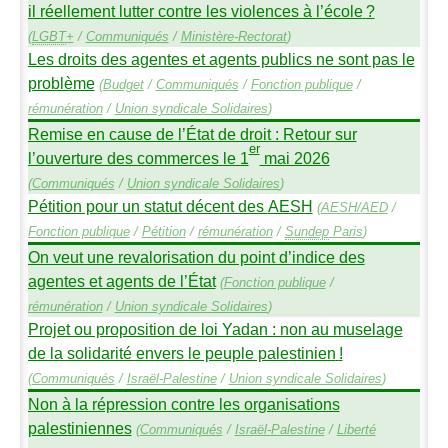
il réellement lutter contre les violences à l’école
?
(
LGBT
+
/
Communiqués
/
Ministère-Rectorat
)
Les droits des agentes et agents publics ne sont pas le
problème
(
Budget
/
Communiqués
/
Fonction publique
/
rémunération
/
Union syndicale Solidaires
)
Remise en cause de l’État de droit : Retour sur
er
l’ouverture des commerces le 1
mai 2026
(
Communiqués
/
Union syndicale Solidaires
)
Pétition pour un statut décent des
AESH
(
AESH
/
AED
/
Fonction publique
/
Pétition
/
rémunération
/
Sundep
Paris
)
On veut une revalorisation du point d’indice des
agentes et agents de l’État
(
Fonction publique
/
rémunération
/
Union syndicale Solidaires
)
Projet ou proposition de loi Yadan : non au muselage
de la solidarité envers le peuple palestinien
!
(
Communiqués
/
Israël-Palestine
/
Union syndicale Solidaires
)
Non à la répression contre les organisations
palestiniennes
(
Communiqués
/
Israël-Palestine
/
Liberté