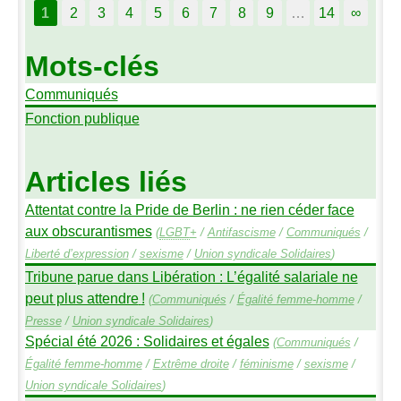
1
2
3
4
5
6
7
8
9
…
14
∞
Mots-clés
Communiqués
Fonction publique
Articles liés
Attentat contre la Pride de Berlin : ne rien céder face
aux obscurantismes
(
LGBT
+
/
Antifascisme
/
Communiqués
/
Liberté d’expression
/
sexisme
/
Union syndicale Solidaires
)
Tribune parue dans Libération : L’égalité salariale ne
peut plus attendre
!
(
Communiqués
/
Égalité femme-homme
/
Presse
/
Union syndicale Solidaires
)
Spécial été 2026 : Solidaires et égales
(
Communiqués
/
Égalité femme-homme
/
Extrême droite
/
féminisme
/
sexisme
/
Union syndicale Solidaires
)