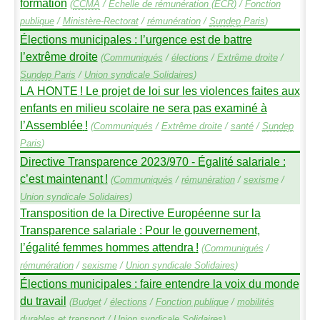
formation
(
CCMA
/
Échelle de rémunération (
ECR
)
/
Fonction
publique
/
Ministère-Rectorat
/
rémunération
/
Sundep
Paris
)
Élections municipales : l’urgence est de battre
l’extrême droite
(
Communiqués
/
élections
/
Extrême droite
/
Sundep
Paris
/
Union syndicale Solidaires
)
LA
HONTE
! Le projet de loi sur les violences faites aux
enfants en milieu scolaire ne sera pas examiné à
l’Assemblée
!
(
Communiqués
/
Extrême droite
/
santé
/
Sundep
Paris
)
Directive Transparence 2023/970 - Égalité salariale :
c’est maintenant
!
(
Communiqués
/
rémunération
/
sexisme
/
Union syndicale Solidaires
)
Transposition de la Directive Européenne sur la
Transparence salariale : Pour le gouvernement,
l’égalité femmes hommes attendra
!
(
Communiqués
/
rémunération
/
sexisme
/
Union syndicale Solidaires
)
Élections municipales : faire entendre la voix du monde
du travail
(
Budget
/
élections
/
Fonction publique
/
mobilités
durables et transport
/
Union syndicale Solidaires
)