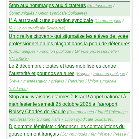
Stop aux hommages aux dictateurs
(
Antifascisme
/
Communiqués
/
Union syndicale Solidaires
)
L’
IA
au travail : une question syndicale
(
Communiqués
/
IA
/
Union syndicale Solidaires
)
Un «
rallye citoyen
» qui stigmatise les élèves de lycée
professionnel en les plaçant dans la peau de détenu
·
es
(
Communiqués
/
Fonction publique
/
LP
voie professionnelle
/
SNU
/
SMV
)
Le 2 décembre : toutes et tous mobilisé
·
es contre
l’austérité et pour nos salaires
(
Budget
/
Fonction publique
/
Grève
/
manifestation
/
préavis
/
Retraites
/
Union syndicale
Solidaires
)
Stop aux livraisons d’armes à Israël
! Appel national à
manifester le samedi 25 octobre 2025 à l’aéroport
Roissy Charles-de-Gaulle
(
Communiqués
/
Israël-Palestine
/
manifestation
/
Sundep
Paris
/
Union syndicale Solidaires
)
Diplomatie féministe : dénoncer les contradictions du
gouvernement français
(
Communiqués
/
féminisme
/
Presse
/