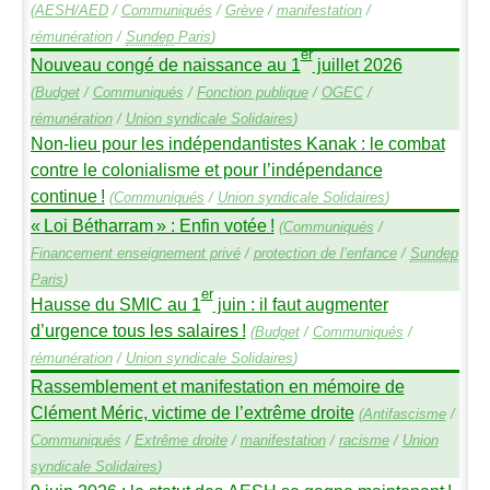
(
AESH
/
AED
/
Communiqués
/
Grève
/
manifestation
/
rémunération
/
Sundep
Paris
)
er
Nouveau congé de naissance au 1
juillet 2026
(
Budget
/
Communiqués
/
Fonction publique
/
OGEC
/
rémunération
/
Union syndicale Solidaires
)
Non-lieu pour les indépendantistes Kanak : le combat
contre le colonialisme et pour l’indépendance
continue
!
(
Communiqués
/
Union syndicale Solidaires
)
«
Loi Bétharram
» : Enfin votée
!
(
Communiqués
/
Financement enseignement privé
/
protection de l’enfance
/
Sundep
Paris
)
er
Hausse du
SMIC
au 1
juin : il faut augmenter
d’urgence tous les salaires
!
(
Budget
/
Communiqués
/
rémunération
/
Union syndicale Solidaires
)
Rassemblement et manifestation en mémoire de
Clément Méric, victime de l’extrême droite
(
Antifascisme
/
Communiqués
/
Extrême droite
/
manifestation
/
racisme
/
Union
syndicale Solidaires
)