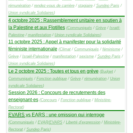
rémunération
/
rendez-vous de carrière
/
stagiaire
/
Sundep
Paris
/
Union syndicale Solidaires
)
4 octobre 2025 : Rassemblement unitaire en soutien à
la Palestine et aux Flotilles
(
Communiqués
/
Grève
/
Israël-
Palestine
/
manifestation
/
Union syndicale Solidaires
)
11 octobre 2025 : Appel à manifester pour la solidarité
féministe internationale
(
Climat
/
Communiqués
/
féminisme
/
Grève
/
Israël-Palestine
/
manifestation
/
sexisme
/
Sundep
Paris
/
Union syndicale Solidaires
)
Le 2 octobre 2025 : Toutes et tous en grève
(
Budget
/
Communiqués
/
Fonction publique
/
Grève
/
rémunération
/
Union
syndicale Solidaires
)
Session 2026 : Concours de recrutements des
enseignant
·
es
(
Concours
/
Fonction publique
/
Ministère-
Rectorat
)
EVARS
vs
EARS
: une omission qui interroge
(
Communiqués
/
EVAR
/
EVARS
/
Liberté d’expression
/
Ministère-
Rectorat
/
Sundep
Paris
)