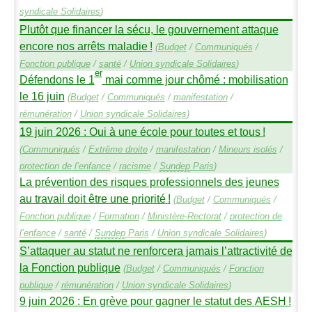
syndicale Solidaires
)
Plutôt que financer la sécu, le gouvernement attaque
encore nos arrêts maladie
!
(
Budget
/
Communiqués
/
Fonction publique
/
santé
/
Union syndicale Solidaires
)
er
Défendons le 1
mai comme jour chômé : mobilisation
le 16 juin
(
Budget
/
Communiqués
/
manifestation
/
rémunération
/
Union syndicale Solidaires
)
19 juin 2026 : Oui à une école pour toutes et tous
!
(
Communiqués
/
Extrême droite
/
manifestation
/
Mineurs isolés
/
protection de l’enfance
/
racisme
/
Sundep
Paris
)
La prévention des risques professionnels des jeunes
au travail doit être une priorité
!
(
Budget
/
Communiqués
/
Fonction publique
/
Formation
/
Ministère-Rectorat
/
protection de
l’enfance
/
santé
/
Sundep
Paris
/
Union syndicale Solidaires
)
S’attaquer au statut ne renforcera jamais l’attractivité de
la Fonction publique
(
Budget
/
Communiqués
/
Fonction
publique
/
rémunération
/
Union syndicale Solidaires
)
9 juin 2026 : En grève pour gagner le statut des
AESH
!