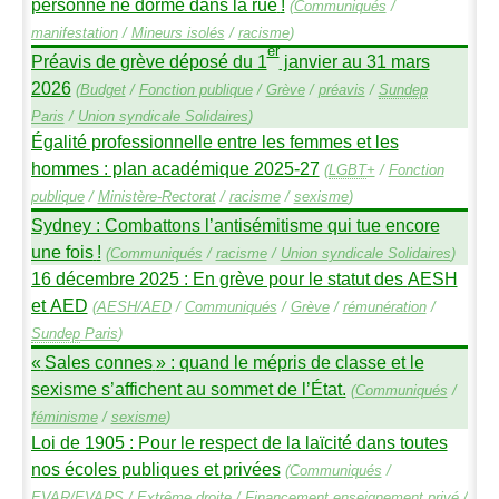
personne ne dorme dans la rue
!
(
Communiqués
/
manifestation
/
Mineurs isolés
/
racisme
)
er
Préavis de grève déposé du 1
janvier au 31 mars
2026
(
Budget
/
Fonction publique
/
Grève
/
préavis
/
Sundep
Paris
/
Union syndicale Solidaires
)
Égalité professionnelle entre les femmes et les
hommes : plan académique 2025-27
(
LGBT
+
/
Fonction
publique
/
Ministère-Rectorat
/
racisme
/
sexisme
)
Sydney : Combattons l’antisémitisme qui tue encore
une fois
!
(
Communiqués
/
racisme
/
Union syndicale Solidaires
)
16 décembre 2025 : En grève pour le statut des
AESH
et
AED
(
AESH
/
AED
/
Communiqués
/
Grève
/
rémunération
/
Sundep
Paris
)
«
Sales connes
» : quand le mépris de classe et le
sexisme s’affichent au sommet de l’État.
(
Communiqués
/
féminisme
/
sexisme
)
Loi de 1905 : Pour le respect de la laïcité dans toutes
nos écoles publiques et privées
(
Communiqués
/
EVAR
/
EVARS
/
Extrême droite
/
Financement enseignement privé
/