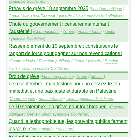
syndicale Solidaires
)
Préavis de grève 18 septembre 2025
(
Fonction publique
/
Grève
/
Ministère-Rectorat
/
préavis
/
Union syndicale Solidaires
)
Chute du gouvernement : censurer maintenant
l’austérité
!
(
Communiqués
/
Grève
/
manifestation
/
Union
syndicale Solidaires
)
Rassemblement du 10 septembre : construisons le
rapport de force pour gagner sur nos revendications
!
(
Communiqués
/
Fonction publique
/
Grève
/
préavis
/
Sundep
Paris
/
Union syndicale Solidaires
)
Droit de grève
(
Fonction publique
/
Grève
/
préavis
)
Le 6 septembre : manifestons pour un cessez-le-feu
immédiat et une paix juste et durable en Palestine
(
Communiqués
/
manifestation
/
Union syndicale Solidaires
)
Le 10 septembre : en grève pour tout bloquer
!
(
Fonction
publique
/
Grève
/
Union syndicale Solidaires
)
Quand la lesbophobie tue, les pouvoirs publics ferment
les yeux
(
Communiqués
/
sexisme
)
Budget Bayrou : pas d’économies sur nos vies
!