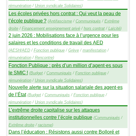
rémunération
/
Union syndicale Solidaires
)
Les écoles privées hors contrat : Qui veut la peau de
l’école publique
?
(
Antifascisme
/
Communiqués
/
Extrême
droite
/
Financement enseignement privé
/
hors contrat
/
Laïcité
)
2 juin 2026 : Mobilisations face à l’urgence pour les
salaires et les conditions de travail des
AED
(
AESH
/
AED
/
Fonction publique
/
Grève
/
manifestation
/
rémunération
/
Rencontre
)
Fonction Publique : près d’un million d’agent
·
es sous
le
SMIC
!
(
Budget
/
Communiqués
/
Fonction publique
/
rémunération
/
Union syndicale Solidaires
)
Nouvelle alerte sur la situation salariale des agent
·
es
de l’État
(
Budget
/
Communiqués
/
Fonction publique
/
rémunération
/
Union syndicale Solidaires
)
L’extrême droite capitalise sur les attaques
institutionnelles contre l’école publique
(
Communiqués
/
Extrême droite
/
racisme
)
Dans l’éducation : Résistons aussi contre Bolloré et