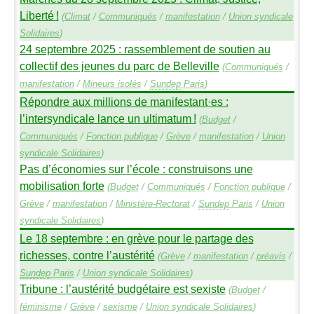
Liberté
!
(
Climat
/
Communiqués
/
manifestation
/
Union syndicale
Solidaires
)
24 septembre 2025 : rassemblement de soutien au
collectif des jeunes du parc de Belleville
(
Communiqués
/
manifestation
/
Mineurs isolés
/
Sundep
Paris
)
Répondre aux millions de manifestant
·
es :
l’intersyndicale lance un ultimatum
!
(
Budget
/
Communiqués
/
Fonction publique
/
Grève
/
manifestation
/
Union
syndicale Solidaires
)
Pas d’économies sur l’école : construisons une
mobilisation forte
(
Budget
/
Communiqués
/
Fonction publique
/
Grève
/
manifestation
/
Ministère-Rectorat
/
Sundep
Paris
/
Union
syndicale Solidaires
)
Le 18 septembre : en grève pour le partage des
richesses, contre l’austérité
(
Grève
/
manifestation
/
préavis
/
Sundep
Paris
/
Union syndicale Solidaires
)
Tribune : l’austérité budgétaire est sexiste
(
Budget
/
féminisme
/
Grève
/
sexisme
/
Union syndicale Solidaires
)