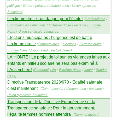
publique
/
Grève
/
préavis
/
rémunération
/
Union syndicale
Solidaires
)
L’extrême droite : un danger pour l’école
!
(
Antifascisme
/
Communiqués
/
élections
/
Extrême droite
/
racisme
/
Sundep
Paris
/
Union syndicale Solidaires
)
Élections municipales : l’urgence est de battre
l’extrême droite
(
Communiqués
/
élections
/
Extrême droite
/
Sundep
Paris
/
Union syndicale Solidaires
)
LA
HONTE
! Le projet de loi sur les violences faites aux
enfants en milieu scolaire ne sera pas examiné à
l’Assemblée
!
(
Communiqués
/
Extrême droite
/
santé
/
Sundep
Paris
)
Directive Transparence 2023/970 - Égalité salariale :
c’est maintenant
!
(
Communiqués
/
rémunération
/
sexisme
/
Union syndicale Solidaires
)
Transposition de la Directive Européenne sur la
Transparence salariale : Pour le gouvernement,
l’égalité femmes hommes attendra
!
(
Communiqués
/