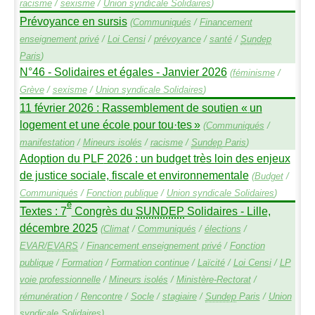
racisme
/
sexisme
/
Union syndicale Solidaires
)
Prévoyance en sursis
(
Communiqués
/
Financement
enseignement privé
/
Loi Censi
/
prévoyance
/
santé
/
Sundep
Paris
)
N°46 - Solidaires et égales - Janvier 2026
(
féminisme
/
Grève
/
sexisme
/
Union syndicale Solidaires
)
11 février 2026 : Rassemblement de soutien «
un
logement et une école pour tou
·
tes
»
(
Communiqués
/
manifestation
/
Mineurs isolés
/
racisme
/
Sundep
Paris
)
Adoption du
PLF
2026 : un budget très loin des enjeux
de justice sociale, fiscale et environnementale
(
Budget
/
Communiqués
/
Fonction publique
/
Union syndicale Solidaires
)
e
Textes : 7
Congrès du
SUNDEP
Solidaires - Lille,
décembre 2025
(
Climat
/
Communiqués
/
élections
/
EVAR
/
EVARS
/
Financement enseignement privé
/
Fonction
publique
/
Formation
/
Formation continue
/
Laïcité
/
Loi Censi
/
LP
voie professionnelle
/
Mineurs isolés
/
Ministère-Rectorat
/
rémunération
/
Rencontre
/
Socle
/
stagiaire
/
Sundep
Paris
/
Union
syndicale Solidaires
)