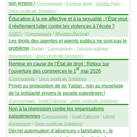
son empire
!
(
Communiqués
/
Extrême droite
/
Sundep
Paris
/
Union syndicale Solidaires
)
Éducation à la vie affective et à la sexualité : l’État veut-
il réellement lutter contre les violences à l’école
?
(
LGBT
+
/
Communiqués
/
Ministère-Rectorat
)
Les droits des agentes et agents publics ne sont pas le
problème
(
Budget
/
Communiqués
/
Fonction publique
/
rémunération
/
Union syndicale Solidaires
)
Remise en cause de l’État de droit : Retour sur
er
l’ouverture des commerces le 1
mai 2026
(
Communiqués
/
Union syndicale Solidaires
)
Projet ou proposition de loi Yadan : non au muselage
de la solidarité envers le peuple palestinien
!
(
Communiqués
/
Israël-Palestine
/
Union syndicale Solidaires
)
Non à la répression contre les organisations
palestiniennes
(
Communiqués
/
Israël-Palestine
/
Liberté
d’expression
/
Union syndicale Solidaires
)
Décret autorisation d’absences «
familiales
» : le