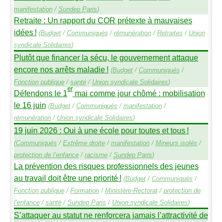
manifestation
/
Sundep
Paris
)
Retraite : Un rapport du
COR
prétexte à mauvaises
idées
!
(
Budget
/
Communiqués
/
rémunération
/
Retraites
/
Union
syndicale Solidaires
)
Plutôt que financer la sécu, le gouvernement attaque
encore nos arrêts maladie
!
(
Budget
/
Communiqués
/
Fonction publique
/
santé
/
Union syndicale Solidaires
)
er
Défendons le 1
mai comme jour chômé : mobilisation
le 16 juin
(
Budget
/
Communiqués
/
manifestation
/
rémunération
/
Union syndicale Solidaires
)
19 juin 2026 : Oui à une école pour toutes et tous
!
(
Communiqués
/
Extrême droite
/
manifestation
/
Mineurs isolés
/
protection de l’enfance
/
racisme
/
Sundep
Paris
)
La prévention des risques professionnels des jeunes
au travail doit être une priorité
!
(
Budget
/
Communiqués
/
Fonction publique
/
Formation
/
Ministère-Rectorat
/
protection de
l’enfance
/
santé
/
Sundep
Paris
/
Union syndicale Solidaires
)
S’attaquer au statut ne renforcera jamais l’attractivité de