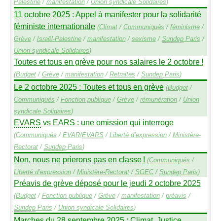
Palestine
/
manifestation
/
Union syndicale Solidaires
)
11 octobre 2025 : Appel à manifester pour la solidarité
féministe internationale
(
Climat
/
Communiqués
/
féminisme
/
Grève
/
Israël-Palestine
/
manifestation
/
sexisme
/
Sundep
Paris
/
Union syndicale Solidaires
)
Toutes et tous en grève pour nos salaires le 2 octobre
!
(
Budget
/
Grève
/
manifestation
/
Retraites
/
Sundep
Paris
)
Le 2 octobre 2025 : Toutes et tous en grève
(
Budget
/
Communiqués
/
Fonction publique
/
Grève
/
rémunération
/
Union
syndicale Solidaires
)
EVARS
vs
EARS
: une omission qui interroge
(
Communiqués
/
EVAR
/
EVARS
/
Liberté d’expression
/
Ministère-
Rectorat
/
Sundep
Paris
)
Non, nous ne prierons pas en classe
!
(
Communiqués
/
Liberté d’expression
/
Ministère-Rectorat
/
SGEC
/
Sundep
Paris
)
Préavis de grève déposé pour le jeudi 2 octobre 2025
(
Budget
/
Fonction publique
/
Grève
/
manifestation
/
préavis
/
Sundep
Paris
/
Union syndicale Solidaires
)
Marches du 28 septembre 2025 : Climat, Justice,