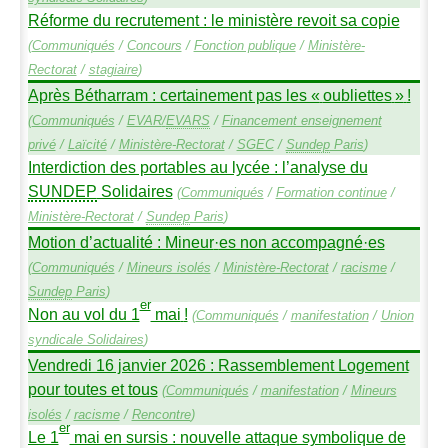
Réforme du recrutement : le ministère revoit sa copie
(
Communiqués
/
Concours
/
Fonction publique
/
Ministère-
Rectorat
/
stagiaire
)
Après Bétharram : certainement pas les «
oubliettes
»
!
(
Communiqués
/
EVAR
/
EVARS
/
Financement enseignement
privé
/
Laïcité
/
Ministère-Rectorat
/
SGEC
/
Sundep
Paris
)
Interdiction des portables au lycée : l’analyse du
SUNDEP
Solidaires
(
Communiqués
/
Formation continue
/
Ministère-Rectorat
/
Sundep
Paris
)
Motion d’actualité : Mineur
·
es non accompagné
·
es
(
Communiqués
/
Mineurs isolés
/
Ministère-Rectorat
/
racisme
/
Sundep
Paris
)
er
Non au vol du 1
mai
!
(
Communiqués
/
manifestation
/
Union
syndicale Solidaires
)
Vendredi 16 janvier 2026 : Rassemblement Logement
pour toutes et tous
(
Communiqués
/
manifestation
/
Mineurs
isolés
/
racisme
/
Rencontre
)
er
Le 1
mai en sursis : nouvelle attaque symbolique de