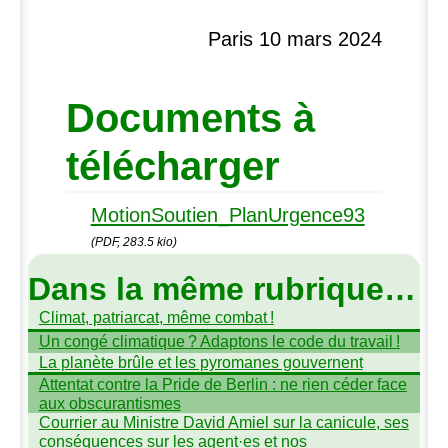
Paris 10 mars 2024
Documents à
télécharger
MotionSoutien_PlanUrgence93
(PDF, 283.5 kio)
Dans la même rubrique…
Climat, patriarcat, même combat
!
Un congé climatique
? Adaptons le code du travail
!
La planète brûle et les pyromanes gouvernent
Attentat contre la Pride de Berlin : ne rien céder face
aux obscurantismes
Courrier au Ministre David Amiel sur la canicule, ses
conséquences sur les agent
·
es et nos