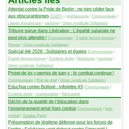
Articles liés
Attentat contre la Pride de Berlin : ne rien céder face
aux obscurantismes
(
LGBT
+
/
Antifascisme
/
Communiqués
/
Liberté d’expression
/
sexisme
/
Union syndicale Solidaires
)
Tribune parue dans Libération : L’égalité salariale ne
peut plus attendre
!
(
Communiqués
/
Égalité femme-homme
/
Presse
/
Union syndicale Solidaires
)
Spécial été 2026 : Solidaires et égales
(
Communiqués
/
Égalité femme-homme
/
Extrême droite
/
féminisme
/
sexisme
/
Union syndicale Solidaires
)
Projet de loi «
permis de tuer
» : le combat continue
!
(
Communiqués
/
État de droit
/
Union syndicale Solidaires
)
EducNat contre Bolloré : infolettre #3
(
Communiqués
/
Extrême droite
/
manifestation
/
Rencontre
)
Déclin de la qualité de l’éducation dans
l’enseignement privé hors contrat
(
Communiqués
/
hors
contrat
/
Sundep
Paris
)
Présomption de légitime défense pour les forces de