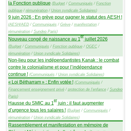
la Fonction publique
(
Budget
/
Communiqués
/
Fonction
publique
/
rémunération
/
Union syndicale Solidaires
)
9 juin 2026 : En grève pour gagner le statut des
AESH
!
(
AESH
/
AED
/
Communiqués
/
Grève
/
manifestation
/
rémunération
/
Sundep
Paris
)
er
Nouveau congé de naissance au 1
juillet 2026
(
Budget
/
Communiqués
/
Fonction publique
/
OGEC
/
rémunération
/
Union syndicale Solidaires
)
Non-lieu pour les indépendantistes Kanak : le combat
contre le colonialisme et pour l’indépendance
continue
!
(
Communiqués
/
Union syndicale Solidaires
)
«
Loi Bétharram
» : Enfin votée
!
(
Communiqués
/
Financement enseignement privé
/
protection de l’enfance
/
Sundep
Paris
)
er
Hausse du
SMIC
au 1
juin : il faut augmenter
d’urgence tous les salaires
!
(
Budget
/
Communiqués
/
rémunération
/
Union syndicale Solidaires
)
Rassemblement et manifestation en mémoire de