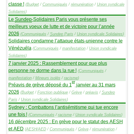
classe
!
(
Budget
/
Communiqués
/
rémunération
/
Union syndicale
Solidaires
)
Le
Sundep
-Solidaires Paris vous présente ses
meilleurs voeux de lutte et de victoire pour l’année
2026
(
Communiqués
/
Sundep
Paris
/
Union syndicale Solidaires
)
Solidaires condamne l’attaque états-unienne contre le
Vénézuéla
(
Communiqués
/
manifestation
/
Union syndicale
Solidaires
)
7 janvier 2025 : Rassemblement pour que plus
personne ne dorme dans la rue
!
(
Communiqués
/
manifestation
/
Mineurs isolés
/
racisme
)
er
Préavis de grève déposé du 1
janvier au 31 mars
2026
(
Budget
/
Fonction publique
/
Grève
/
préavis
/
Sundep
Paris
/
Union syndicale Solidaires
)
Sydney : Combattons l’antisémitisme qui tue encore
une fois
!
(
Communiqués
/
racisme
/
Union syndicale Solidaires
)
16 décembre 2025 : En grève pour le statut des
AESH
et
AED
(
AESH
/
AED
/
Communiqués
/
Grève
/
rémunération
/