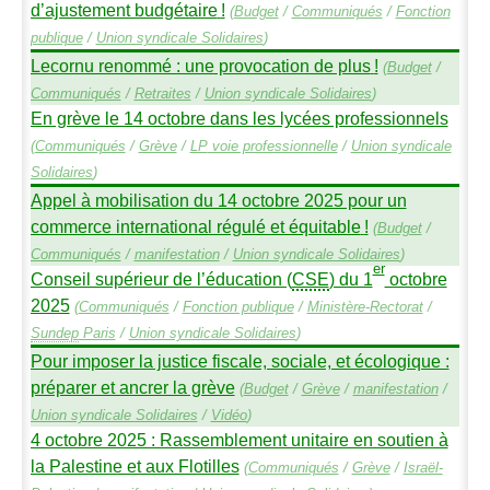
d’ajustement budgétaire
!
(
Budget
/
Communiqués
/
Fonction
publique
/
Union syndicale Solidaires
)
Lecornu renommé : une provocation de plus
!
(
Budget
/
Communiqués
/
Retraites
/
Union syndicale Solidaires
)
En grève le 14 octobre dans les lycées professionnels
(
Communiqués
/
Grève
/
LP
voie professionnelle
/
Union syndicale
Solidaires
)
Appel à mobilisation du 14 octobre 2025 pour un
commerce international régulé et équitable
!
(
Budget
/
Communiqués
/
manifestation
/
Union syndicale Solidaires
)
er
Conseil supérieur de l’éducation (
CSE
) du 1
octobre
2025
(
Communiqués
/
Fonction publique
/
Ministère-Rectorat
/
Sundep
Paris
/
Union syndicale Solidaires
)
Pour imposer la justice fiscale, sociale, et écologique :
préparer et ancrer la grève
(
Budget
/
Grève
/
manifestation
/
Union syndicale Solidaires
/
Vidéo
)
4 octobre 2025 : Rassemblement unitaire en soutien à
la Palestine et aux Flotilles
(
Communiqués
/
Grève
/
Israël-