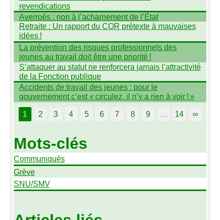
revendications
Averroès : non à l’acharnement de l’État
Retraite : Un rapport du
COR
prétexte à mauvaises
idées
!
La prévention des risques professionnels des
jeunes au travail doit être une priorité
!
S’attaquer au statut ne renforcera jamais l’attractivité
de la Fonction publique
Accidents de travail des jeunes : pour le
gouvernement c’est «
circulez, il n’y a rien à voir
!
»
1
2
3
4
5
6
7
8
9
…
14
∞
Mots-clés
Communiqués
Grève
SNU
/
SMV