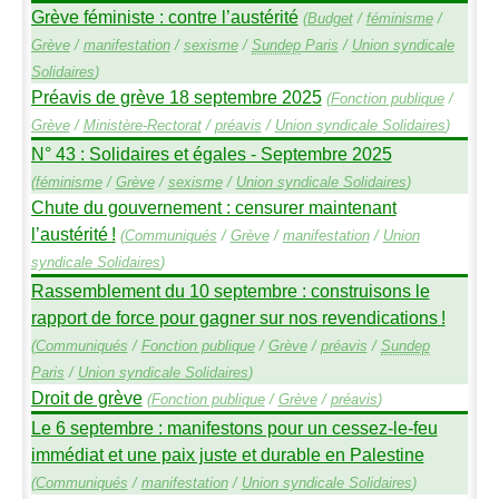
Grève féministe : contre l’austérité
(
Budget
/
féminisme
/
Grève
/
manifestation
/
sexisme
/
Sundep
Paris
/
Union syndicale
Solidaires
)
Préavis de grève 18 septembre 2025
(
Fonction publique
/
Grève
/
Ministère-Rectorat
/
préavis
/
Union syndicale Solidaires
)
N° 43 : Solidaires et égales - Septembre 2025
(
féminisme
/
Grève
/
sexisme
/
Union syndicale Solidaires
)
Chute du gouvernement : censurer maintenant
l’austérité
!
(
Communiqués
/
Grève
/
manifestation
/
Union
syndicale Solidaires
)
Rassemblement du 10 septembre : construisons le
rapport de force pour gagner sur nos revendications
!
(
Communiqués
/
Fonction publique
/
Grève
/
préavis
/
Sundep
Paris
/
Union syndicale Solidaires
)
Droit de grève
(
Fonction publique
/
Grève
/
préavis
)
Le 6 septembre : manifestons pour un cessez-le-feu
immédiat et une paix juste et durable en Palestine
(
Communiqués
/
manifestation
/
Union syndicale Solidaires
)