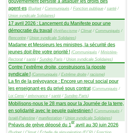
gouvernement persiste à attaquer les droits des
agent
·
es
(
Budget
/
Communiqués
/
Fonction publique
/
santé
/
Union syndicale Solidaires
)
17 avril 2026 : Lancement du Manifeste pour une
démocratie du travail
(
Antifascisme
/
Climat
/
Communiqués
/
Rencontre
/
Union syndicale Solidaires
)
Madame et Messieurs les ministres, la sécurité des
jeunes doit être votre priorité
!
(
Communiqués
/
Ministère-
Rectorat
/
santé
/
Sundep
Paris
/
Union syndicale Solidaires
)
Contre l’extrême droite, construisons la riposte
syndicale
!
(
Communiqués
/
Extrême droite
/
racisme
)
La fin de la prévoyance : Encore un recul social pour
les enseignant
·
es du privé sous contrat
(
Communiqués
/
Loi Censi
/
prévoyance
/
santé
/
Sundep
Paris
)
Mobilisons-nous le 28 mars pour la Journée de la terre,
en solidarité avec le peuple palestinien
!
(
Communiqués
/
Israël-Palestine
/
manifestation
/
Union syndicale Solidaires
)
er
Préavis de grève déposé du 1
avril au 30 juin 2026
(
Budget
/
Climat
/
Échelle de rémunération (
ECR
)
/
Fonction