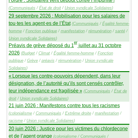
l’ordre : Solidaires vent debout contre l’impunité
!
(
Communiqués
/
État de droit
/
Union syndicale Solidaires
)
29 septembre 2026 : Mobilisation pour les salaires de
tou
·
tes les agent
·
es de l’État
(
Communiqués
/
Égalité femme-
homme
/
Fonction publique
/
manifestation
/
rémunération
/
santé
/
Union syndicale Solidaires
)
er
Préavis de grève déposé du 1
juillet au 31 octobre
2026
(
Budget
/
Climat
/
Égalité femme-homme
/
Fonction
publique
/
Grève
/
préavis
/
rémunération
/
Union syndicale
Solidaires
)
«
Lorsque les contre-pouvoirs dépendent, dans leur
désignation, de l’autorité qu’ils sont censés contrôler,
leur indépendance est fragilisée
»
(
Communiqués
/
État de
droit
/
Union syndicale Solidaires
)
21 juin 2026 : Manifestons contre tous les racismes
(
colonialisme
/
Communiqués
/
Extrême droite
/
manifestation
/
racisme
/
Union syndicale Solidaires
)
20 juin 2026 : Justice pour les victimes du chlordecone
et de l’agent orange
(
colonialisme
/
Communiqués
/