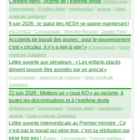
Clément Méric, victime de l’extrême droite
(
Antifascisme
/
Communiqués
/
Extrême droite
/
manifestation
/
racisme
/
Union
syndicale Solidaires
)
9 juin 2026 : le statut des
AESH
se gagne maintenant
!
(
AESH
/
AED
/
Communiqués
/
Ministère-Rectorat
/
Sundep
Paris
)
Accidents de travail des jeunes : pour le gouvernement
c’est «
circulez, il n’y a rien à voir
!
»
(
Communiqués
/
Union
syndicale Solidaires
)
Lettre ouverte aux sénateurs : «
Les enfants placés
doivent pouvoir être assistés par un avocat
»
(
Communiqués
/
protection de l’enfance
/
Union syndicale
Solidaires
)
21 juin 2026 : Mettons un «
coup
KO
» au racisme, à
toutes les discriminations et à l’extrême droite
(
Antifascisme
/
Communiqués
/
Extrême droite
/
manifestation
/
racisme
/
Union syndicale Solidaires
)
Lettre ouverte intersyndicale au Premier ministre : Ce
n’est pas le travail qui pèse trop, c’est sa rétribution qui
pèse trop peu
!
(
Budget
/
Communiqués
/
Fonction publique
/