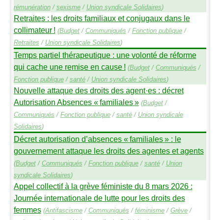
rémunération
/
sexisme
/
Union syndicale Solidaires
)
Retraites : les droits familiaux et conjugaux dans le
collimateur
!
(
Budget
/
Communiqués
/
Fonction publique
/
Retraites
/
Union syndicale Solidaires
)
Temps partiel thérapeutique : une volonté de réforme
qui cache une remise en cause
!
(
Budget
/
Communiqués
/
Fonction publique
/
santé
/
Union syndicale Solidaires
)
Nouvelle attaque des droits des agent
·
es : décret
Autorisation Absences «
familiales
»
(
Budget
/
Communiqués
/
Fonction publique
/
santé
/
Union syndicale
Solidaires
)
Décret autorisation d’absences «
familiales
» : le
gouvernement attaque les droits des agentes et agents
(
Budget
/
Communiqués
/
Fonction publique
/
santé
/
Union
syndicale Solidaires
)
Appel collectif à la grève féministe du 8 mars 2026 :
Journée internationale de lutte pour les droits des
femmes
(
Antifascisme
/
Communiqués
/
féminisme
/
Grève
/