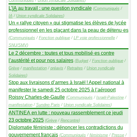
Communiqués
/
Union syndicale Solidaires
)
L’
IA
au travail : une question syndicale
(
Communiqués
/
IA
/
Union syndicale Solidaires
)
Un «
rallye citoyen
» qui stigmatise les élèves de lycée
professionnel en les plaçant dans la peau de détenu
·
es
(
Communiqués
/
Fonction publique
/
LP
voie professionnelle
/
SNU
/
SMV
)
Le 2 décembre : toutes et tous mobilisé
·
es contre
l’austérité et pour nos salaires
(
Budget
/
Fonction publique
/
Grève
/
manifestation
/
préavis
/
Retraites
/
Union syndicale
Solidaires
)
Stop aux livraisons d’armes à Israël
! Appel national à
manifester le samedi 25 octobre 2025 à l’aéroport
Roissy Charles-de-Gaulle
(
Communiqués
/
Israël-Palestine
/
manifestation
/
Sundep
Paris
/
Union syndicale Solidaires
)
ANTINEA
en lutte : nouveau rassemblement ce jeudi
23 octobre 2025
(
Grève
/
Rencontre
)
Diplomatie féministe : dénoncer les contradictions du
gouvernement français
(
Communiqués
/
féminisme
/
Presse
/