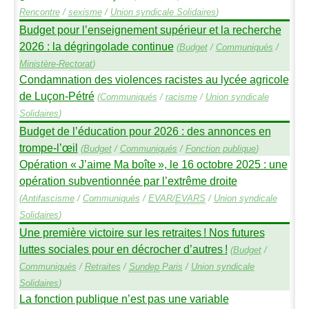
Rencontre
/
sexisme
/
Union syndicale Solidaires
)
Budget pour l’enseignement supérieur et la recherche
2026 : la dégringolade continue
(
Budget
/
Communiqués
/
Ministère-Rectorat
)
Condamnation des violences racistes au lycée agricole
de Luçon-Pétré
(
Communiqués
/
racisme
/
Union syndicale
Solidaires
)
Budget de l’éducation pour 2026 : des annonces en
trompe-l’œil
(
Budget
/
Communiqués
/
Fonction publique
)
Opération «
J’aime Ma boîte
», le 16 octobre 2025 : une
opération subventionnée par l’extrême droite
(
Antifascisme
/
Communiqués
/
EVAR
/
EVARS
/
Union syndicale
Solidaires
)
Une première victoire sur les retraites
! Nos futures
luttes sociales pour en décrocher d’autres
!
(
Budget
/
Communiqués
/
Retraites
/
Sundep
Paris
/
Union syndicale
Solidaires
)
La fonction publique n’est pas une variable