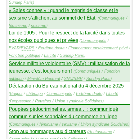
Sundep
Paris
)
«
Sales connes
» : quand le mépris de classe et le
sexisme s’affichent au sommet de l’État.
(
Communiqués
/
féminisme
/
sexisme
)
Loi de 1905 : Pour le respect de la laïcité dans toutes
nos écoles publiques et privées
(
Communiqués
/
EVAR
/
EVARS
/
Extrême droite
/
Financement enseignement privé
/
Fonction publique
/
Laïcité
/
Sundep
Paris
)
Service militaire vololontaire (
SMV
) : militarisation de la
jeunesse, c’est toujours non
!
(
Communiqués
/
Fonction
publique
/
Ministère-Rectorat
/
SNU
/
SMV
/
Sundep
Paris
)
Déclaration du Bureau national du 4 décembre 2025
(
Budget
/
chômage
/
Communiqués
/
Extrême droite
/
Liberté
d’expression
/
Retraites
/
Union syndicale Solidaires
)
Poupées pédocriminelles, armes… : communiqué
commun sur les scandales du commerce en ligne
(
Communiqués
/
féminisme
/
sexisme
/
Union syndicale Solidaires
)
Stop aux hommages aux dictateurs
(
Antifascisme
/