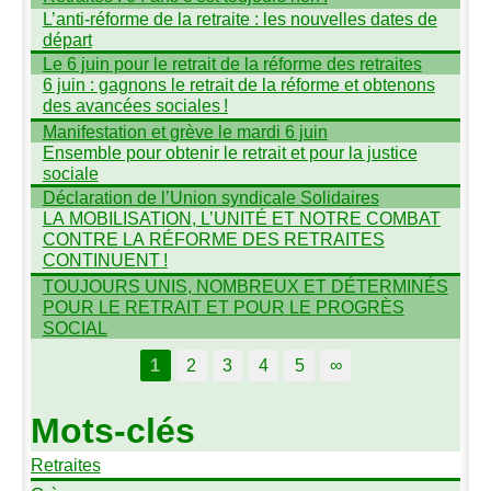
L’anti-réforme de la retraite : les nouvelles dates de
départ
Le 6 juin pour le retrait de la réforme des retraites
6 juin : gagnons le retrait de la réforme et obtenons
des avancées sociales
!
Manifestation et grève le mardi 6 juin
Ensemble pour obtenir le retrait et pour la justice
sociale
Déclaration de l’Union syndicale Solidaires
LA
MOBILISATION
, L’
UNIT
É
ET
NOTRE
COMBAT
CONTRE
LA
RÉ
FORME
DES
RETRAITES
CONTINUENT
!
TOUJOURS
UNIS
,
NOMBREUX
ET
DÉ
TERMIN
ÉS
POUR
LE
RETRAIT
ET
POUR
LE
PROGR
ÈS
SOCIAL
1
2
3
4
5
∞
Mots-clés
Retraites