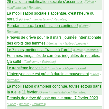
28 mars : la mobilisation sociale s’accentue
!
(
Grève
/
manifestation
/
Retraites
)
La mobilisation sociale s’accentue, c’est l’heure du
retrait
!
(
Grève
/
manifestation
/
Retraites
)
Pendant le bac, la mobilisation continue
!
(
Grève
/
Retraites
)
Préavis de grève pour le 8 mars, journée internationale
des droits des femmes
(
féminisme
/
Grève
/
préavis
)
Le 7 mars, mettons la France à l’arrêt
!
(
Grève
/
Retraites
)
Femmes, inégalités de carrière, inégalités de retraites.
Ça suffit
!
(
féminisme
/
Retraites
)
Le trentième indivisible
(
Fonction publique
/
Grève
)
L’intersyndicale est prête à durcir le mouvement
(
Grève
/
Retraites
)
La mobilisation d’ampleur continue, toutes et tous dans
la rue le 11 février
(
Grève
/
manifestation
/
Retraites
)
Préavis de grève déposé pour le mardi 7 février 2023
(
Grève
/
préavis
/
Retraites
)