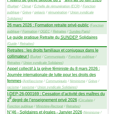
(
Budget
/
Climat
/
Échelle de rémunération (
ECR
)
/
Fonction
publique
/
Grève
/
préavis
/
rémunération
/
Union syndicale
Solidaires
)
26 mars 2026 : Formation retraite privé-public
(
Fonction
publique
/
Formation
/
OGEC
/
Retraites
/
Sundep
Paris
)
Le guide pratique Retraite du
SUNDEP
Solidaires
(
Guide
/
Retraites
)
Retraites : les droits familiaux et conjugaux dans le
collimateur
!
(
Budget
/
Communiqués
/
Fonction publique
/
Retraites
/
Union syndicale Solidaires
)
Appel collectif à la grève féministe du 8 mars 2026 :
Journée internationale de lutte pour les droits des
femmes
(
Antifascisme
/
Communiqués
/
féminisme
/
Grève
/
racisme
/
sexisme
/
Union syndicale Solidaires
)
I-
DEP
-26-000169 : Cessation d’activité des maîtres du
d
2
degré de l’enseignement privé 2026
(
Circulaire
/
Fonction publique
/
Ministère-Rectorat
/
Retraites
)
N°46 - Solidaires et égales - Janvier 2026
(
féminisme
/