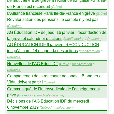
Le mouvement de grève à l’Alliance française Paris Île-
de-France est reconduit
(
Grève
)
L’Alliance française Paris Île-de-France en grève
(
Grève
)
Revalorisation des pensions, le compte n’y est pas
(
Retraites
)
AG
Éducation
IDF
de jeudi 16 janvier : reconduction de
la grève et calendrier d’actions
(
manifestation
/
Retraites
)
AG
É
DUCATION
IDF
9 janvier :
RECONDUCTION
jusqu’à mardi 14 et agenda des actions
(
manifestation
/
Retraites
)
Nouvelles de l’
AG
Educ
IDF
(
Grève
/
manifestation
/
Retraites
)
Compte rendu de la rencontre nationale : Blanquer et
Vidal doivent partir
!
(
Grève
)
Communiqué de l’intersyndicale de l’enseignement
privé
(
Grève
/
intersyndicale du privé
)
Décisions de l’
AG
Éducation
IDF
du mercredi
6 novembre 2019
(
Grève
/
manifestation
)