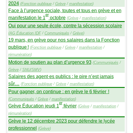
2024
(
Fonction publique
/
Grève
/
manifestation
)
Face à l’urgence sociale, toutes et tous en grève et en
er
manifestation le 1
octobre
(
Grève
/
manifestation
)
Oui pour une seule école, contre la sécession scolaire
(
AG
Éducation
IDF
/
Communiqués
/
Grève
)
19 mars, en grève pour nos salaires dans la Fonction
publique
!
(
Fonction publique
/
Grève
/
manifestation
/
rémunération
)
Motion de soutien au plan d’urgence 93
(
Communiqués
/
Grève
/
SNU
/
SMV
)
Salaires des agent
·
es publics : le pire n’est jamais
sûr…
(
Fonction publique
/
Grève
/
manifestation
)
Pour gagner, on continue : en grève le 6 février
!
(
Communiqués
/
Grève
/
manifestation
)
er
Grève Éducation jeudi 1
février
(
Grève
/
manifestation
/
rémunération
)
Grève le 12 décembre 2023 pour défendre le lycée
professionnel
(
Grève
)