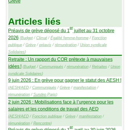
Grève
Articles liés
er
Préavis de grève déposé du 1
juillet au 31 octobre
2026
(
Budget
/
Climat
/
Égalité femme-homme
/
Fonction
publique
/
Grève
/
préavis
/
rémunération
/
Union syndicale
Solidaires
)
Retraite : Un rapport du
COR
prétexte à mauvaises
idées
!
(
Budget
/
Communiqués
/
rémunération
/
Retraites
/
Union
syndicale Solidaires
)
9 juin 2026 : En grève pour gagner le statut des
AESH
!
(
AESH
/
AED
/
Communiqués
/
Grève
/
manifestation
/
rémunération
/
Sundep
Paris
)
2 juin 2026 : Mobilisations face à l’urgence pour les
salaires et les conditions de travail des
AED
(
AESH
/
AED
/
Fonction publique
/
Grève
/
manifestation
/
rémunération
/
Rencontre
)
er
Préavis de grève déposé du 1
avril au 30 juin 2026