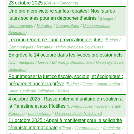
23 octobre 2025
(
Grève
/
Rencontre
)
Une première victoire sur les retraites
! Nos futures
luttes sociales pour en décrocher d’autres
!
(
Budget
/
Communiqués
/
Retraites
/
Sundep
Paris
/
Union syndicale
Solidaires
)
Lecornu renommé : une provocation de plus
!
(
Budget
/
Communiqués
/
Retraites
/
Union syndicale Solidaires
)
En grève le 14 octobre dans les lycées professionnels
(
Communiqués
/
Grève
/
LP
voie professionnelle
/
Union syndicale
Solidaires
)
Pour imposer la justice fiscale, sociale, et écologique :
préparer et ancrer la grève
(
Budget
/
Grève
/
manifestation
/
Union syndicale Solidaires
/
Vidéo
)
4 octobre 2025 : Rassemblement unitaire en soutien à
la Palestine et aux Flotilles
(
Communiqués
/
Grève
/
Israël-
Palestine
/
manifestation
/
Union syndicale Solidaires
)
11 octobre 2025 : Appel à manifester pour la solidarité
féministe internationale
(
Climat
/
Communiqués
/
féminisme
/