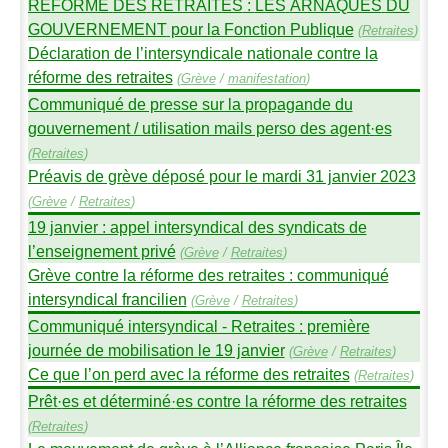
RÉ
FORME
DES
RETRAITES
:
LES
ARNAQUES
DU
GOUVERNEMENT
pour la Fonction Publique
(
Retraites
)
Déclaration de l’intersyndicale nationale contre la
réforme des retraites
(
Grève
/
manifestation
)
Communiqué de presse sur la propagande du
gouvernement / utilisation mails perso des agent
·
es
(
Retraites
)
Préavis de grève déposé pour le mardi 31 janvier 2023
(
Grève
/
Retraites
)
19 janvier : appel intersyndical des syndicats de
l’enseignement privé
(
Grève
/
Retraites
)
Grève contre la réforme des retraites : communiqué
intersyndical francilien
(
Grève
/
Retraites
)
Communiqué intersyndical - Retraites : première
journée de mobilisation le 19 janvier
(
Grève
/
Retraites
)
Ce que l’on perd avec la réforme des retraites
(
Retraites
)
Prêt
·
es et déterminé
·
es contre la réforme des retraites
(
Retraites
)