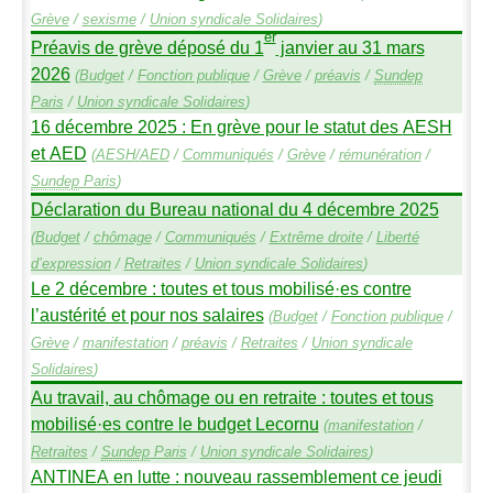
Grève
/
sexisme
/
Union syndicale Solidaires
)
er
Préavis de grève déposé du 1
janvier au 31 mars
2026
(
Budget
/
Fonction publique
/
Grève
/
préavis
/
Sundep
Paris
/
Union syndicale Solidaires
)
16 décembre 2025 : En grève pour le statut des
AESH
et
AED
(
AESH
/
AED
/
Communiqués
/
Grève
/
rémunération
/
Sundep
Paris
)
Déclaration du Bureau national du 4 décembre 2025
(
Budget
/
chômage
/
Communiqués
/
Extrême droite
/
Liberté
d’expression
/
Retraites
/
Union syndicale Solidaires
)
Le 2 décembre : toutes et tous mobilisé
·
es contre
l’austérité et pour nos salaires
(
Budget
/
Fonction publique
/
Grève
/
manifestation
/
préavis
/
Retraites
/
Union syndicale
Solidaires
)
Au travail, au chômage ou en retraite : toutes et tous
mobilisé
·
es contre le budget Lecornu
(
manifestation
/
Retraites
/
Sundep
Paris
/
Union syndicale Solidaires
)
ANTINEA
en lutte : nouveau rassemblement ce jeudi