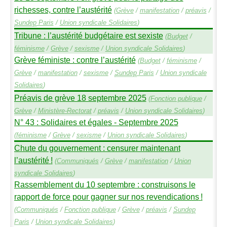
richesses, contre l’austérité
(
Grève
/
manifestation
/
préavis
/
Sundep
Paris
/
Union syndicale Solidaires
)
Tribune : l’austérité budgétaire est sexiste
(
Budget
/
féminisme
/
Grève
/
sexisme
/
Union syndicale Solidaires
)
Grève féministe : contre l’austérité
(
Budget
/
féminisme
/
Grève
/
manifestation
/
sexisme
/
Sundep
Paris
/
Union syndicale
Solidaires
)
Préavis de grève 18 septembre 2025
(
Fonction publique
/
Grève
/
Ministère-Rectorat
/
préavis
/
Union syndicale Solidaires
)
N° 43 : Solidaires et égales - Septembre 2025
(
féminisme
/
Grève
/
sexisme
/
Union syndicale Solidaires
)
Chute du gouvernement : censurer maintenant
l’austérité
!
(
Communiqués
/
Grève
/
manifestation
/
Union
syndicale Solidaires
)
Rassemblement du 10 septembre : construisons le
rapport de force pour gagner sur nos revendications
!
(
Communiqués
/
Fonction publique
/
Grève
/
préavis
/
Sundep
Paris
/
Union syndicale Solidaires
)