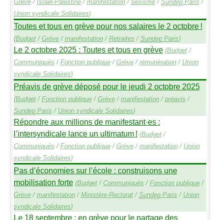
Grève
/
Israël-Palestine
/
manifestation
/
sexisme
/
Sundep
Paris
/
Union syndicale Solidaires
)
Toutes et tous en grève pour nos salaires le 2 octobre
!
(
Budget
/
Grève
/
manifestation
/
Retraites
/
Sundep
Paris
)
Le 2 octobre 2025 : Toutes et tous en grève
(
Budget
/
Communiqués
/
Fonction publique
/
Grève
/
rémunération
/
Union
syndicale Solidaires
)
Préavis de grève déposé pour le jeudi 2 octobre 2025
(
Budget
/
Fonction publique
/
Grève
/
manifestation
/
préavis
/
Sundep
Paris
/
Union syndicale Solidaires
)
Répondre aux millions de manifestant
·
es :
l’intersyndicale lance un ultimatum
!
(
Budget
/
Communiqués
/
Fonction publique
/
Grève
/
manifestation
/
Union
syndicale Solidaires
)
Pas d’économies sur l’école : construisons une
mobilisation forte
(
Budget
/
Communiqués
/
Fonction publique
/
Grève
/
manifestation
/
Ministère-Rectorat
/
Sundep
Paris
/
Union
syndicale Solidaires
)
Le 18 septembre : en grève pour le partage des