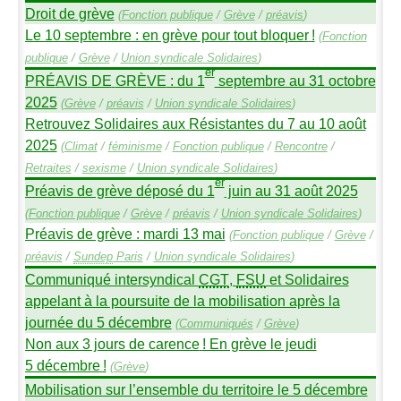
Droit de grève
(
Fonction publique
/
Grève
/
préavis
)
Le 10 septembre : en grève pour tout bloquer
!
(
Fonction
publique
/
Grève
/
Union syndicale Solidaires
)
er
PR
É
AVIS
DE
GR
È
VE
: du 1
septembre au 31 octobre
2025
(
Grève
/
préavis
/
Union syndicale Solidaires
)
Retrouvez Solidaires aux Résistantes du 7 au 10 août
2025
(
Climat
/
féminisme
/
Fonction publique
/
Rencontre
/
Retraites
/
sexisme
/
Union syndicale Solidaires
)
er
Préavis de grève déposé du 1
juin au 31 août 2025
(
Fonction publique
/
Grève
/
préavis
/
Union syndicale Solidaires
)
Préavis de grève : mardi 13 mai
(
Fonction publique
/
Grève
/
préavis
/
Sundep
Paris
/
Union syndicale Solidaires
)
Communiqué intersyndical
CGT
,
FSU
et Solidaires
appelant à la poursuite de la mobilisation après la
journée du 5 décembre
(
Communiqués
/
Grève
)
Non aux 3 jours de carence
! En grève le jeudi
5 décembre
!
(
Grève
)
Mobilisation sur l’ensemble du territoire le 5 décembre