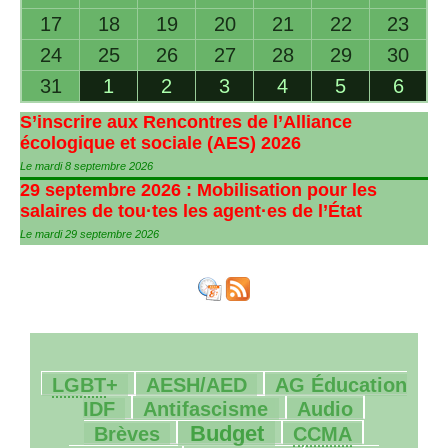
17
18
19
20
21
22
23
24
25
26
27
28
29
30
31
1
2
3
4
5
6
S’inscrire aux Rencontres de l’Alliance
écologique et sociale (
AES
) 2026
Le mardi 8 septembre 2026
29 septembre 2026 : Mobilisation pour les
salaires de tou
·
tes les agent
·
es de l’État
Le mardi 29 septembre 2026
40/2257
109/2257
15/2257
LGBT
+
AESH
/
AED
AG
Éducation
214/2257
34/2257
38/2257
IDF
Antifascisme
Audio
568/2257
156/2257
18/2257
Budget
Brèves
CCMA