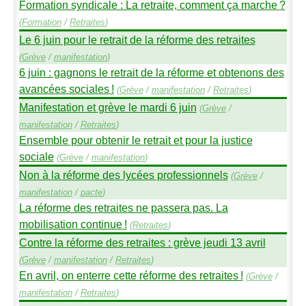
Formation syndicale : La retraite, comment ça marche
?
(
Formation
/
Retraites
)
Le 6 juin pour le retrait de la réforme des retraites
(
Grève
/
manifestation
)
6 juin : gagnons le retrait de la réforme et obtenons des
avancées sociales
!
(
Grève
/
manifestation
/
Retraites
)
Manifestation et grève le mardi 6 juin
(
Grève
/
manifestation
/
Retraites
)
Ensemble pour obtenir le retrait et pour la justice
sociale
(
Grève
/
manifestation
)
Non à la réforme des lycées professionnels
(
Grève
/
manifestation
/
pacte
)
La réforme des retraites ne passera pas. La
mobilisation continue
!
(
Retraites
)
Contre la réforme des retraites : grève jeudi 13 avril
(
Grève
/
manifestation
/
Retraites
)
En avril, on enterre cette réforme des retraites
!
(
Grève
/
manifestation
/
Retraites
)