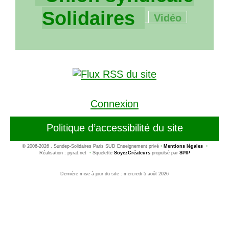
83/2257
Solidaires
Vidéo
Connexion
Politique d’accessibilité du site
©
2006-2026 , Sundep-Solidaires Paris SUD Enseignement privé
•
Mentions légales
•
Réalisation : pyrat.net
•
Squelette
SoyezCréateurs
propulsé par
SPIP
Dernière mise à jour du site : mercredi 5 août 2026