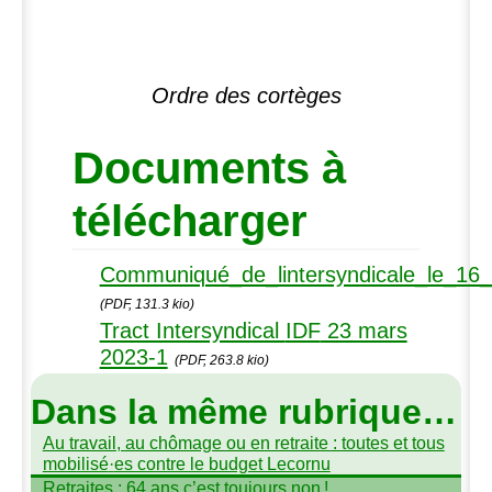
Ordre des cortèges
Documents à
télécharger
Communiqué_de_lintersyndicale_le_16
(PDF, 131.3 kio)
Tract Intersyndical
IDF
23 mars
2023-1
(PDF, 263.8 kio)
Dans la même rubrique…
Au travail, au chômage ou en retraite : toutes et tous
mobilisé
·
es contre le budget Lecornu
Retraites : 64 ans c’est toujours non
!