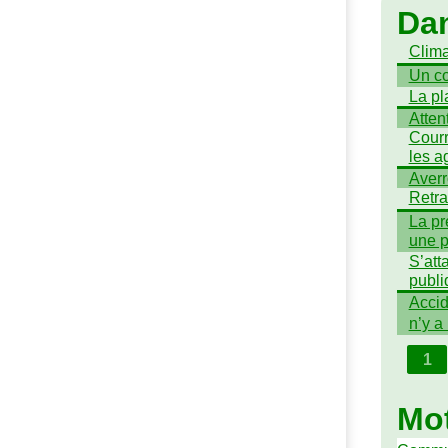
Da
Clima
Un co
La pl
Atten
Courr
les a
Averr
Retra
La pr
une p
S’att
publi
Accid
n’y a 
1
Mot