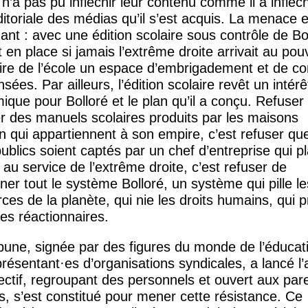
 n’a pas pu infléchir leur contenu comme il a infléch
ditoriale des médias qu’il s’est acquis. La menace e
nt : avec une édition scolaire sous contrôle de Bol
t en place si jamais l’extrême droite arrivait au pou
ire de l’école un espace d’embrigadement et de co
sées. Par ailleurs, l’édition scolaire revêt un intérê
que pour Bolloré et le plan qu’il a conçu. Refuser
ser des manuels scolaires produits par les maisons
on qui appartiennent à son empire, c’est refuser qu
ublics soient captés par un chef d’entreprise qui p
 au service de l’extrême droite, c’est refuser de
ner tout le système Bolloré, un système qui pille le
ces de la planète, qui nie les droits humains, qui 
es réactionnaires.
bune, signée par des figures du monde de l’éducat
présentant
·
es d’organisations syndicales, a lancé l’a
ectif, regroupant des personnels et ouvert aux par
s, s’est constitué pour mener cette résistance. Ce