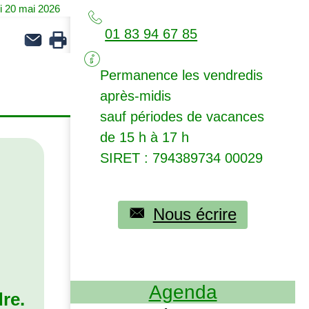
i 20 mai 2026
01 83 94 67 85
Permanence les vendredis
après-midis
sauf périodes de vacances
de 15 h à 17 h
SIRET
: 794389734 00029
Nous écrire
Agenda
dre.