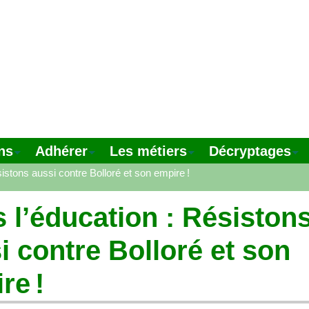
ns
Adhérer
Les métiers
Décryptages
istons aussi contre Bolloré et son empire
!
 l’éducation : Résiston
i contre Bolloré et son
ire
!