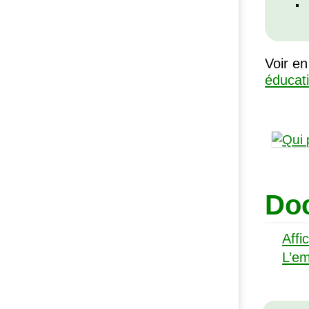
Voir en
éducat
Doc
Affi
L’em