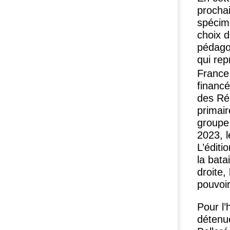
prochai
spécime
choix d
pédagog
qui rep
France,
financé
des Ré
primai
groupe 
2023, l
L’éditi
la bata
droite,
pouvoir
Pour l’
détenu