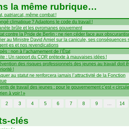
ns la même rubrique…
t, patriarcat, même combat
!
ngé climatique
? Adaptons le code du travail
!
anète brûle et les pyromanes gouvernent
tat contre la Pride de Berlin : ne rien céder face aux obscuranti
ier au Ministre David Amiel sur la canicule, ses conséquences 
gent
·
es et nos revendications
oès : non à l’acharnement de l’État
ite : Un rapport du
COR
prétexte à mauvaises idées
!
évention des risques professionnels des jeunes au travail doit ê
riorité
!
aquer au statut ne renforcera jamais l’attractivité de la Fonction
que
ents de travail des jeunes : pour le gouvernement c’est «
circule
rien à voir
!
»
2
3
4
5
6
7
8
9
…
14
s-clés