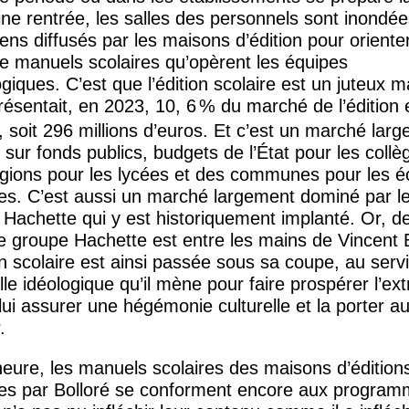
ne rentrée, les salles des personnels sont inondé
ns diffusés par les maisons d’édition pour orienter
e manuels scolaires qu’opèrent les équipes
iques. C’est que l’édition scolaire est un juteux 
résentait, en 2023, 10, 6
% du marché de l’édition 
 soit 296 millions d’euros. Et c’est un marché lar
 sur fonds publics, budgets de l’État pour les collè
gions pour les lycées et des communes pour les é
res. C’est aussi un marché largement dominé par l
Hachette qui y est historiquement implanté. Or, d
e groupe Hachette est entre les mains de Vincent B
on scolaire est ainsi passée sous sa coupe, au serv
ille idéologique qu’il mène pour faire prospérer l’e
 lui assurer une hégémonie culturelle et la porter a
.
heure, les manuels scolaires des maisons d’édition
es par Bolloré se conforment encore aux program