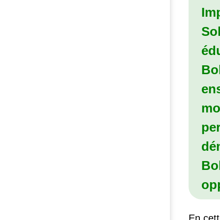
Imp
Sol
éd
Bo
ens
mob
per
dé
Bol
opp
En cett