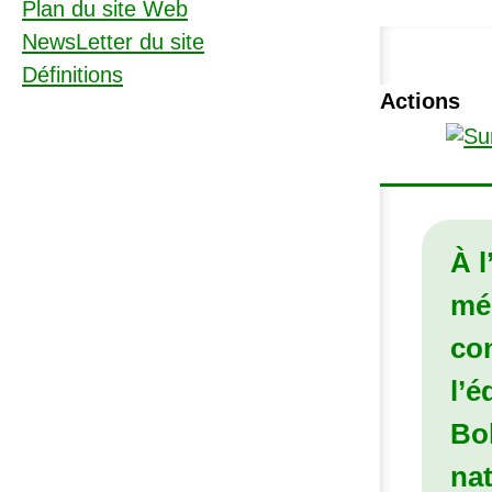
Plan du site Web
NewsLetter du site
Définitions
Actions
À 
méd
con
l’é
Bol
nat