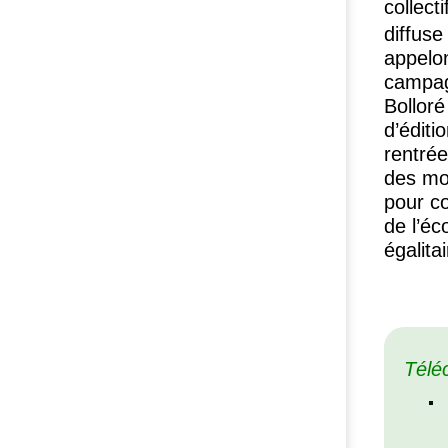
collecti
diffus
appelon
campag
Bolloré
d’éditi
rentrée
des mot
pour co
de l’éc
égalita
Télé