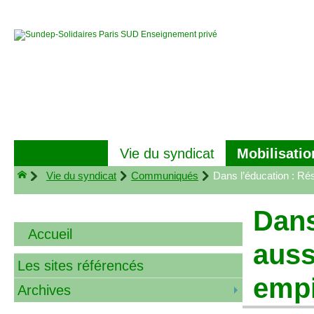
Mobilisatio
Vie du syndicat
Vie du syndicat
Communiqués
Dans l’éducation : Rés
Dans
Accueil
auss
Les sites référencés
emp
Archives