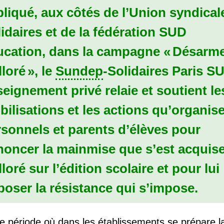
liqué, aux côtés de l’Union syndical
idaires et de la fédération
SUD
ucation, dans la campagne «
Désarm
lloré
», le
Sundep
-Solidaires Paris
S
eignement privé relaie et soutient le
ilisations et les actions qu’organis
sonnels et parents d’élèves pour
noncer la mainmise que s’est acquis
loré sur l’édition scolaire et pour lui
oser la résistance qui s’impose.
e période où dans les établissements se prépare l