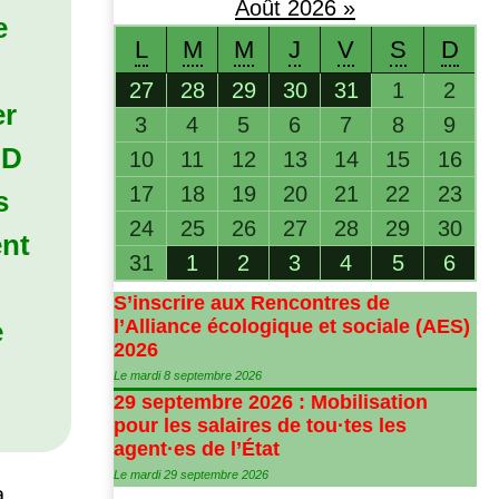
Août
2026
»
e
L
M
M
J
V
S
D
27
28
29
30
31
1
2
er
3
4
5
6
7
8
9
UD
10
11
12
13
14
15
16
17
18
19
20
21
22
23
s
24
25
26
27
28
29
30
ent
31
1
2
3
4
5
6
S’inscrire aux Rencontres de
e
l’Alliance écologique et sociale (
AES
)
2026
Le mardi 8 septembre 2026
29 septembre 2026 : Mobilisation
pour les salaires de tou
·
tes les
agent
·
es de l’État
Le mardi 29 septembre 2026
a