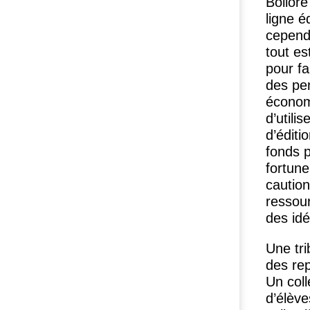
Bolloré
ligne é
cependa
tout es
pour fa
des pen
économi
d’utili
d’éditi
fonds p
fortune
caution
ressour
des idé
Une tri
des re
Un coll
d’élève