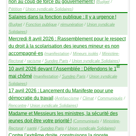
non au coup de force du gouvernement
!
(
Budget
/
Pétition
/
Union syndicale Solidaires
)
Salaires dans la fonction publique : Il y a urgence
!
(
Budget
/
Fonction publique
/
rémunération
/
Union syndicale
Solidaires
)
Mercredi 8 avril 2026 : Rassemblement pour le respect
du droit à la scolarisation des jeunes mineur
·
es non
accompagné
·
es
(
manifestation
/
Mineurs isolés
/
Ministère-
Rectorat
/
racisme
/
Sundep
Paris
/
Union syndicale Solidaires
)
er
10 avril 2026 devant l’Assemblée : Défendons le 1
mai chômé
(
manifestation
/
Sundep
Paris
/
Union syndicale
Solidaires
)
17 avril 2026 : Lancement du Manifeste pour une
démocratie du travail
(
Antifascisme
/
Climat
/
Communiqués
/
Rencontre
/
Union syndicale Solidaires
)
Madame et Messieurs les ministres, la sécurité des
jeunes doit être votre priorité
!
(
Communiqués
/
Ministère-
Rectorat
/
santé
/
Sundep
Paris
/
Union syndicale Solidaires
)
Contre l’extrême droite, construisons la riposte