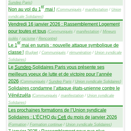
Sundep
Paris
)
er
Non au vol du 1
mai
!
(
Communiqués
/
manifestation
/
Union
syndicale Solidaires
)
Vendredi 16 janvier 2026 : Rassemblement Logement
pour toutes et tous
(
Communiqués
/
manifestation
/
Mineurs
isolés
/
racisme
/
Rencontre
)
er
Le 1
mai en sursis : nouvelle attaque symbolique de
classe
!
(
Budget
/
Communiqués
/
rémunération
/
Union syndicale
Solidaires
)
Le
Sundep
-Solidaires Paris vous présente ses
meilleurs voeux de lutte et de victoire pour l’année
2026
(
Communiqués
/
Sundep
Paris
/
Union syndicale Solidaires
)
Solidaires condamne l’attaque états-unienne contre le
Vénézuéla
(
Communiqués
/
manifestation
/
Union syndicale
Solidaires
)
Les prochaines formations de l’Union syndicale
Solidaires : L’É
CHO
du
Cefi
du mois de janvier 2026
(
Formation
/
Formation continue
/
Union syndicale Solidaires
)
7 janvier 2025 : Rassemblement pour que plus