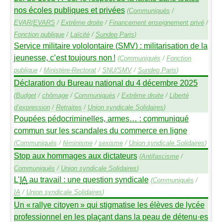
nos écoles publiques et privées
(
Communiqués
/
EVAR
/
EVARS
/
Extrême droite
/
Financement enseignement privé
/
Fonction publique
/
Laïcité
/
Sundep
Paris
)
Service militaire vololontaire (
SMV
) : militarisation de la
jeunesse, c’est toujours non
!
(
Communiqués
/
Fonction
publique
/
Ministère-Rectorat
/
SNU
/
SMV
/
Sundep
Paris
)
Déclaration du Bureau national du 4 décembre 2025
(
Budget
/
chômage
/
Communiqués
/
Extrême droite
/
Liberté
d’expression
/
Retraites
/
Union syndicale Solidaires
)
Poupées pédocriminelles, armes… : communiqué
commun sur les scandales du commerce en ligne
(
Communiqués
/
féminisme
/
sexisme
/
Union syndicale Solidaires
)
Stop aux hommages aux dictateurs
(
Antifascisme
/
Communiqués
/
Union syndicale Solidaires
)
L’
IA
au travail : une question syndicale
(
Communiqués
/
IA
/
Union syndicale Solidaires
)
Un «
rallye citoyen
» qui stigmatise les élèves de lycée
professionnel en les plaçant dans la peau de détenu
·
es