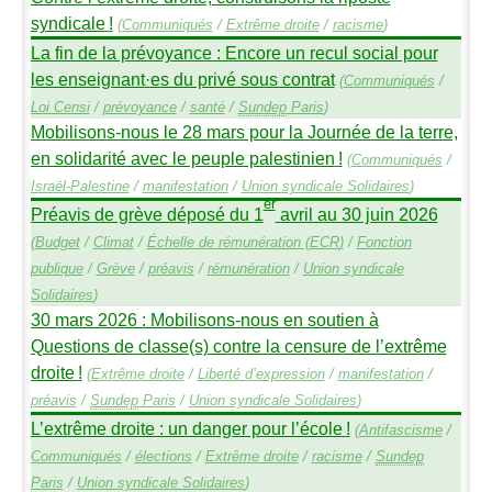
syndicale
!
(
Communiqués
/
Extrême droite
/
racisme
)
La fin de la prévoyance : Encore un recul social pour
les enseignant
·
es du privé sous contrat
(
Communiqués
/
Loi Censi
/
prévoyance
/
santé
/
Sundep
Paris
)
Mobilisons-nous le 28 mars pour la Journée de la terre,
en solidarité avec le peuple palestinien
!
(
Communiqués
/
Israël-Palestine
/
manifestation
/
Union syndicale Solidaires
)
er
Préavis de grève déposé du 1
avril au 30 juin 2026
(
Budget
/
Climat
/
Échelle de rémunération (
ECR
)
/
Fonction
publique
/
Grève
/
préavis
/
rémunération
/
Union syndicale
Solidaires
)
30 mars 2026 : Mobilisons-nous en soutien à
Questions de classe(s) contre la censure de l’extrême
droite
!
(
Extrême droite
/
Liberté d’expression
/
manifestation
/
préavis
/
Sundep
Paris
/
Union syndicale Solidaires
)
L’extrême droite : un danger pour l’école
!
(
Antifascisme
/
Communiqués
/
élections
/
Extrême droite
/
racisme
/
Sundep
Paris
/
Union syndicale Solidaires
)