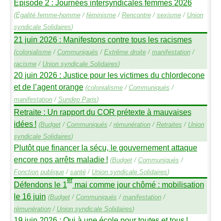
Épisode 2 : Journées intersyndicales femmes 2026
(
Égalité femme-homme
/
féminisme
/
Rencontre
/
sexisme
/
Union
syndicale Solidaires
)
21 juin 2026 : Manifestons contre tous les racismes
(
colonialisme
/
Communiqués
/
Extrême droite
/
manifestation
/
racisme
/
Union syndicale Solidaires
)
20 juin 2026 : Justice pour les victimes du chlordecone
et de l’agent orange
(
colonialisme
/
Communiqués
/
manifestation
/
Sundep
Paris
)
Retraite : Un rapport du
COR
prétexte à mauvaises
idées
!
(
Budget
/
Communiqués
/
rémunération
/
Retraites
/
Union
syndicale Solidaires
)
Plutôt que financer la sécu, le gouvernement attaque
encore nos arrêts maladie
!
(
Budget
/
Communiqués
/
Fonction publique
/
santé
/
Union syndicale Solidaires
)
er
Défendons le 1
mai comme jour chômé : mobilisation
le 16 juin
(
Budget
/
Communiqués
/
manifestation
/
rémunération
/
Union syndicale Solidaires
)
19 juin 2026 : Oui à une école pour toutes et tous
!