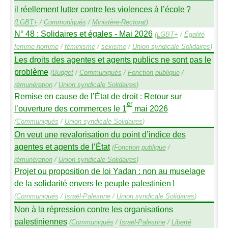
il réellement lutter contre les violences à l’école
?
(
LGBT
+
/
Communiqués
/
Ministère-Rectorat
)
N° 48 : Solidaires et égales - Mai 2026
(
LGBT
+
/
Égalité
femme-homme
/
féminisme
/
sexisme
/
Union syndicale Solidaires
)
Les droits des agentes et agents publics ne sont pas le
problème
(
Budget
/
Communiqués
/
Fonction publique
/
rémunération
/
Union syndicale Solidaires
)
Remise en cause de l’État de droit : Retour sur
er
l’ouverture des commerces le 1
mai 2026
(
Communiqués
/
Union syndicale Solidaires
)
On veut une revalorisation du point d’indice des
agentes et agents de l’État
(
Fonction publique
/
rémunération
/
Union syndicale Solidaires
)
Projet ou proposition de loi Yadan : non au muselage
de la solidarité envers le peuple palestinien
!
(
Communiqués
/
Israël-Palestine
/
Union syndicale Solidaires
)
Non à la répression contre les organisations
palestiniennes
(
Communiqués
/
Israël-Palestine
/
Liberté