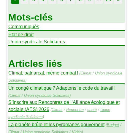
Mots-clés
Communiqués
État de droit
Union syndicale Solidaires
Articles liés
Climat, patriarcat, même combat
!
(
Climat
/
Union syndicale
Solidaires
)
Un congé climatique
? Adaptons le code du travail
!
(
Climat
/
Union syndicale Solidaires
)
S’inscrire aux Rencontres de l’Alliance écologique et
sociale (
AES
) 2026
(
Climat
/
Rencontre
/
santé
/
Union
syndicale Solidaires
)
La planète brûle et les pyromanes gouvernent
(
Budget
/
Climat
/
Union syndicale Solidaires
/
Vidéo
)