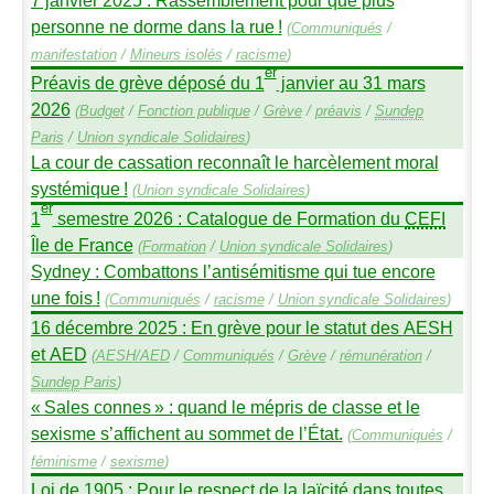
personne ne dorme dans la rue
!
(
Communiqués
/
manifestation
/
Mineurs isolés
/
racisme
)
er
Préavis de grève déposé du 1
janvier au 31 mars
2026
(
Budget
/
Fonction publique
/
Grève
/
préavis
/
Sundep
Paris
/
Union syndicale Solidaires
)
La cour de cassation reconnaît le harcèlement moral
systémique
!
(
Union syndicale Solidaires
)
er
1
semestre 2026 : Catalogue de Formation du
CEFI
Île de France
(
Formation
/
Union syndicale Solidaires
)
Sydney : Combattons l’antisémitisme qui tue encore
une fois
!
(
Communiqués
/
racisme
/
Union syndicale Solidaires
)
16 décembre 2025 : En grève pour le statut des
AESH
et
AED
(
AESH
/
AED
/
Communiqués
/
Grève
/
rémunération
/
Sundep
Paris
)
«
Sales connes
» : quand le mépris de classe et le
sexisme s’affichent au sommet de l’État.
(
Communiqués
/
féminisme
/
sexisme
)
Loi de 1905 : Pour le respect de la laïcité dans toutes