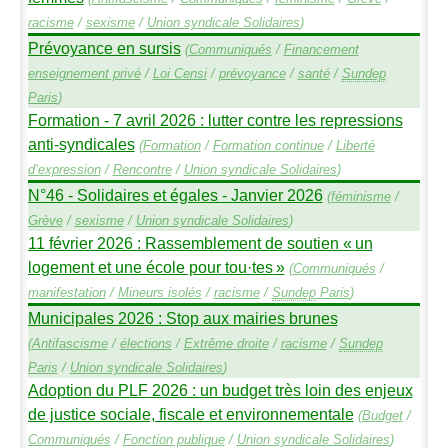
racisme
/
sexisme
/
Union syndicale Solidaires
)
Prévoyance en sursis
(
Communiqués
/
Financement
enseignement privé
/
Loi Censi
/
prévoyance
/
santé
/
Sundep
Paris
)
Formation - 7 avril 2026 : lutter contre les repressions
anti-syndicales
(
Formation
/
Formation continue
/
Liberté
d’expression
/
Rencontre
/
Union syndicale Solidaires
)
N°46 - Solidaires et égales - Janvier 2026
(
féminisme
/
Grève
/
sexisme
/
Union syndicale Solidaires
)
11 février 2026 : Rassemblement de soutien «
un
logement et une école pour tou
·
tes
»
(
Communiqués
/
manifestation
/
Mineurs isolés
/
racisme
/
Sundep
Paris
)
Municipales 2026 : Stop aux mairies brunes
(
Antifascisme
/
élections
/
Extrême droite
/
racisme
/
Sundep
Paris
/
Union syndicale Solidaires
)
Adoption du
PLF
2026 : un budget très loin des enjeux
de justice sociale, fiscale et environnementale
(
Budget
/
Communiqués
/
Fonction publique
/
Union syndicale Solidaires
)