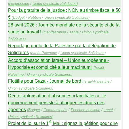
d’expression
/
Union syndicale Solidaires
)
Pour la gratuité de la justice :
NON
au timbre fiscal à 50
€
(
Budget
/
Pétition
/
Union syndicale Solidaires
)
28 avril 2026 : Journée mondiale de la sécurité et de la
santé au travail
!
(
manifestation
/
santé
/
Union syndicale
Solidaires
)
Reportage photo de la Palestine par la délégation de
Solidaires
(
Israël-Palestine
/
Union syndicale Solidaires
)
Accord d’association Israël – Union européenne -
Hypocrisie et complicité à leur maximum
!
(
Israël-
Palestine
/
Union syndicale Solidaires
)
Flottille pour Gaza - Journal de bord
(
Israël-Palestine
/
Union syndicale Solidaires
)
Décret autorisation d’absences «
familiales
» : le
gouvernement persiste à attaquer les droits des
agent
·
es
(
Budget
/
Communiqués
/
Fonction publique
/
santé
/
Union syndicale Solidaires
)
er
Projet de loi sur le 1
Mai : signez la pétition pour dire