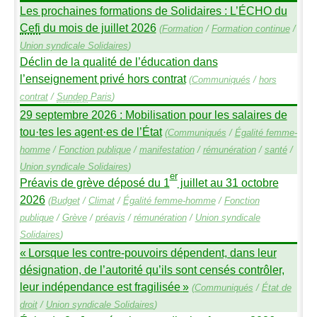
Les prochaines formations de Solidaires : L’É
CHO
du
Cefi
du mois de juillet 2026
(
Formation
/
Formation continue
/
Union syndicale Solidaires
)
Déclin de la qualité de l’éducation dans
l’enseignement privé hors contrat
(
Communiqués
/
hors
contrat
/
Sundep
Paris
)
29 septembre 2026 : Mobilisation pour les salaires de
tou
·
tes les agent
·
es de l’État
(
Communiqués
/
Égalité femme-
homme
/
Fonction publique
/
manifestation
/
rémunération
/
santé
/
Union syndicale Solidaires
)
er
Préavis de grève déposé du 1
juillet au 31 octobre
2026
(
Budget
/
Climat
/
Égalité femme-homme
/
Fonction
publique
/
Grève
/
préavis
/
rémunération
/
Union syndicale
Solidaires
)
«
Lorsque les contre-pouvoirs dépendent, dans leur
désignation, de l’autorité qu’ils sont censés contrôler,
leur indépendance est fragilisée
»
(
Communiqués
/
État de
droit
/
Union syndicale Solidaires
)