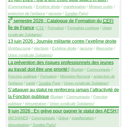
(
Communiqués
/
Extrême droite
/
manifestation
/
Mineurs isolés
/
protection de l’enfance
/
racisme
/
Sundep
Paris
)
e
2
semestre 2026 : Catalogue de Formation du
CEFI
Île de France
(
CSE
/
Formation
/
Formation continue
/
Union
syndicale Solidaires
)
13 juin 2026 : Journée militante contre l’extrême droite
(
Antifascisme
/
élections
/
Extrême droite
/
racisme
/
Rencontre
/
Union syndicale Solidaires
)
La prévention des risques professionnels des jeunes
au travail doit être une priorité
!
(
Budget
/
Communiqués
/
Fonction publique
/
Formation
/
Ministère-Rectorat
/
protection de
l’enfance
/
santé
/
Sundep
Paris
/
Union syndicale Solidaires
)
S’attaquer au statut ne renforcera jamais l’attractivité de
la Fonction publique
(
Budget
/
Communiqués
/
Fonction
publique
/
rémunération
/
Union syndicale Solidaires
)
9 juin 2026 : En grève pour gagner le statut des
AESH
!
(
AESH
/
AED
/
Communiqués
/
Grève
/
manifestation
/
rémunération
/
Sundep
Paris
)