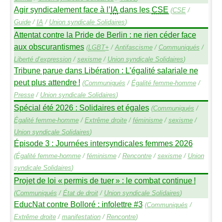
Agir syndicalement face à l’
IA
dans les
CSE
(
CSE
/
Guide
/
IA
/
Union syndicale Solidaires
)
Attentat contre la Pride de Berlin : ne rien céder face
aux obscurantismes
(
LGBT
+
/
Antifascisme
/
Communiqués
/
Liberté d’expression
/
sexisme
/
Union syndicale Solidaires
)
Tribune parue dans Libération : L’égalité salariale ne
peut plus attendre
!
(
Communiqués
/
Égalité femme-homme
/
Presse
/
Union syndicale Solidaires
)
Spécial été 2026 : Solidaires et égales
(
Communiqués
/
Égalité femme-homme
/
Extrême droite
/
féminisme
/
sexisme
/
Union syndicale Solidaires
)
Épisode 3 : Journées intersyndicales femmes 2026
(
Égalité femme-homme
/
féminisme
/
Rencontre
/
sexisme
/
Union
syndicale Solidaires
)
Projet de loi «
permis de tuer
» : le combat continue
!
(
Communiqués
/
État de droit
/
Union syndicale Solidaires
)
EducNat contre Bolloré : infolettre #3
(
Communiqués
/
Extrême droite
/
manifestation
/
Rencontre
)