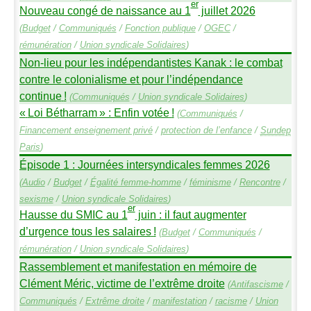
er
Nouveau congé de naissance au 1
juillet 2026
(
Budget
/
Communiqués
/
Fonction publique
/
OGEC
/
rémunération
/
Union syndicale Solidaires
)
Non-lieu pour les indépendantistes Kanak : le combat
contre le colonialisme et pour l’indépendance
continue
!
(
Communiqués
/
Union syndicale Solidaires
)
«
Loi Bétharram
» : Enfin votée
!
(
Communiqués
/
Financement enseignement privé
/
protection de l’enfance
/
Sundep
Paris
)
Épisode 1 : Journées intersyndicales femmes 2026
(
Audio
/
Budget
/
Égalité femme-homme
/
féminisme
/
Rencontre
/
sexisme
/
Union syndicale Solidaires
)
er
Hausse du
SMIC
au 1
juin : il faut augmenter
d’urgence tous les salaires
!
(
Budget
/
Communiqués
/
rémunération
/
Union syndicale Solidaires
)
Rassemblement et manifestation en mémoire de
Clément Méric, victime de l’extrême droite
(
Antifascisme
/
Communiqués
/
Extrême droite
/
manifestation
/
racisme
/
Union