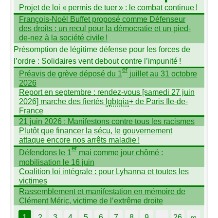
Projet de loi «
permis de tuer
» : le combat continue
!
François-Noël Buffet proposé comme Défenseur
des droits : un recul pour la démocratie et un pied-
de-nez à la société civile
!
Présomption de légitime défense pour les forces de
l’ordre : Solidaires vent debout contre l’impunité
!
er
Préavis de grève déposé du 1
juillet au 31 octobre
2026
Report en septembre : rendez-vous [samedi 27 juin
2026] marche des fiertés
lgbtqia
+ de Paris Ile-de-
France
21 juin 2026 : Manifestons contre tous les racismes
Plutôt que financer la sécu, le gouvernement
attaque encore nos arrêts maladie
!
er
Défendons le 1
mai comme jour chômé :
mobilisation le 16 juin
Coalition loi intégrale : pour Lyhanna et toutes les
victimes
Rassemblement et manifestation en mémoire de
Clément Méric, victime de l’extrême droite
1
2
3
4
5
6
7
8
9
…
26
∞