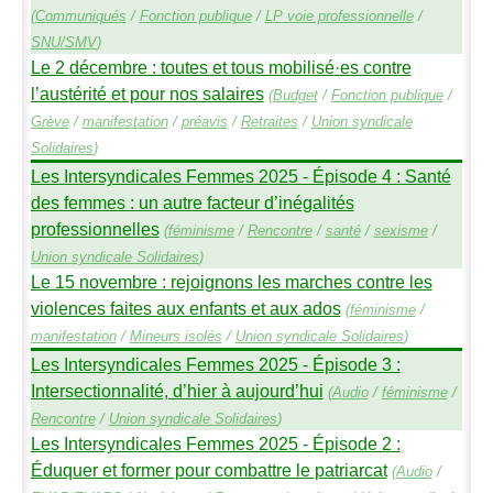
(
Communiqués
/
Fonction publique
/
LP
voie professionnelle
/
SNU
/
SMV
)
Le 2 décembre : toutes et tous mobilisé
·
es contre
l’austérité et pour nos salaires
(
Budget
/
Fonction publique
/
Grève
/
manifestation
/
préavis
/
Retraites
/
Union syndicale
Solidaires
)
Les Intersyndicales Femmes 2025 - Épisode 4 : Santé
des femmes : un autre facteur d’inégalités
professionnelles
(
féminisme
/
Rencontre
/
santé
/
sexisme
/
Union syndicale Solidaires
)
Le 15 novembre : rejoignons les marches contre les
violences faites aux enfants et aux ados
(
féminisme
/
manifestation
/
Mineurs isolés
/
Union syndicale Solidaires
)
Les Intersyndicales Femmes 2025 - Épisode 3 :
Intersectionnalité, d’hier à aujourd’hui
(
Audio
/
féminisme
/
Rencontre
/
Union syndicale Solidaires
)
Les Intersyndicales Femmes 2025 - Épisode 2 :
Éduquer et former pour combattre le patriarcat
(
Audio
/