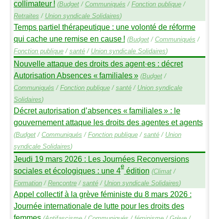
collimateur
!
(
Budget
/
Communiqués
/
Fonction publique
/
Retraites
/
Union syndicale Solidaires
)
Temps partiel thérapeutique : une volonté de réforme
qui cache une remise en cause
!
(
Budget
/
Communiqués
/
Fonction publique
/
santé
/
Union syndicale Solidaires
)
Nouvelle attaque des droits des agent
·
es : décret
Autorisation Absences «
familiales
»
(
Budget
/
Communiqués
/
Fonction publique
/
santé
/
Union syndicale
Solidaires
)
Décret autorisation d’absences «
familiales
» : le
gouvernement attaque les droits des agentes et agents
(
Budget
/
Communiqués
/
Fonction publique
/
santé
/
Union
syndicale Solidaires
)
Jeudi 19 mars 2026 : Les Journées Reconversions
e
sociales et écologiques : une 4
édition
(
Climat
/
Formation
/
Rencontre
/
santé
/
Union syndicale Solidaires
)
Appel collectif à la grève féministe du 8 mars 2026 :
Journée internationale de lutte pour les droits des
femmes
(
Antifascisme
/
Communiqués
/
féminisme
/
Grève
/