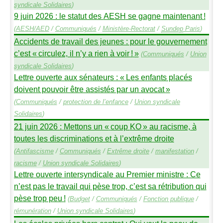
syndicale Solidaires
)
9 juin 2026 : le statut des
AESH
se gagne maintenant
!
(
AESH
/
AED
/
Communiqués
/
Ministère-Rectorat
/
Sundep
Paris
)
Accidents de travail des jeunes : pour le gouvernement
c’est «
circulez, il n’y a rien à voir
!
»
(
Communiqués
/
Union
syndicale Solidaires
)
Lettre ouverte aux sénateurs : «
Les enfants placés
doivent pouvoir être assistés par un avocat
»
(
Communiqués
/
protection de l’enfance
/
Union syndicale
Solidaires
)
21 juin 2026 : Mettons un «
coup
KO
» au racisme, à
toutes les discriminations et à l’extrême droite
(
Antifascisme
/
Communiqués
/
Extrême droite
/
manifestation
/
racisme
/
Union syndicale Solidaires
)
Lettre ouverte intersyndicale au Premier ministre : Ce
n’est pas le travail qui pèse trop, c’est sa rétribution qui
pèse trop peu
!
(
Budget
/
Communiqués
/
Fonction publique
/
rémunération
/
Union syndicale Solidaires
)