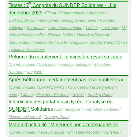
e
Textes : 7
Congrès du
SUNDEP
Solidaires - Lille,
décembre 2025
(
Climat
/
Communiqués
/
élections
/
EVAR
/
EVARS
/
Financement enseignement privé
/
Fonction
publique
/
Formation
/
Formation continue
/
Laïcité
/
Loi Censi
/
LP
voie professionnelle
/
Mineurs isolés
/
Ministère-Rectorat
/
rémunération
/
Rencontre
/
Socle
/
stagiaire
/
Sundep
Paris
/
Union
syndicale Solidaires
)
Réforme du recrutement : le ministère revoit sa copie
(
Communiqués
/
Concours
/
Fonction publique
/
Ministère-
Rectorat
/
stagiaire
)
Après Bétharram : certainement pas les «
oubliettes
»
!
(
Communiqués
/
EVAR
/
EVARS
/
Financement enseignement
privé
/
Laïcité
/
Ministère-Rectorat
/
SGEC
/
Sundep
Paris
)
Interdiction des portables au lycée : l’analyse du
SUNDEP
Solidaires
(
Communiqués
/
Formation continue
/
Ministère-Rectorat
/
Sundep
Paris
)
Motion d’actualité : Mineur
·
es non accompagné
·
es
(
Communiqués
/
Mineurs isolés
/
Ministère-Rectorat
/
racisme
/