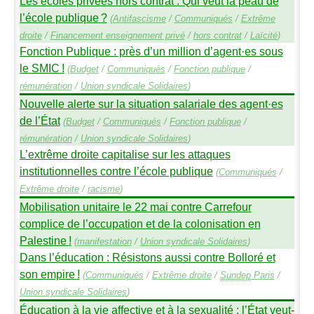
Les écoles privées hors contrat : Qui veut la peau de
l’école publique
?
(
Antifascisme
/
Communiqués
/
Extrême
droite
/
Financement enseignement privé
/
hors contrat
/
Laïcité
)
Fonction Publique : près d’un million d’agent
·
es sous
le
SMIC
!
(
Budget
/
Communiqués
/
Fonction publique
/
rémunération
/
Union syndicale Solidaires
)
Nouvelle alerte sur la situation salariale des agent
·
es
de l’État
(
Budget
/
Communiqués
/
Fonction publique
/
rémunération
/
Union syndicale Solidaires
)
L’extrême droite capitalise sur les attaques
institutionnelles contre l’école publique
(
Communiqués
/
Extrême droite
/
racisme
)
Mobilisation unitaire le 22 mai contre Carrefour
complice de l’occupation et de la colonisation en
Palestine
!
(
manifestation
/
Union syndicale Solidaires
)
Dans l’éducation : Résistons aussi contre Bolloré et
son empire
!
(
Communiqués
/
Extrême droite
/
Sundep
Paris
/
Union syndicale Solidaires
)
Éducation à la vie affective et à la sexualité : l’État veut-