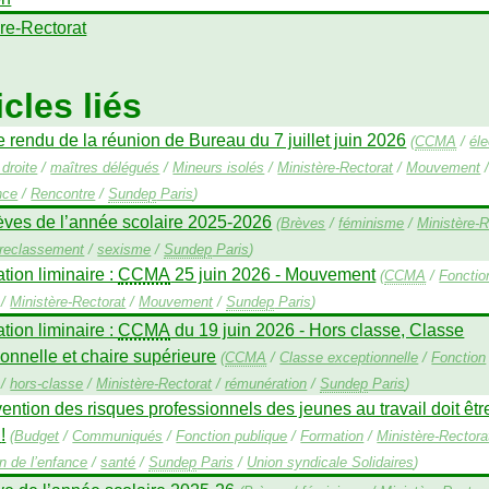
re-Rectorat
icles liés
rendu de la réunion de Bureau du 7 juillet juin 2026
(
CCMA
/
éle
droite
/
maîtres délégués
/
Mineurs isolés
/
Ministère-Rectorat
/
Mouvement
nce
/
Rencontre
/
Sundep
Paris
)
èves de l’année scolaire 2025-2026
(
Brèves
/
féminisme
/
Ministère-R
reclassement
/
sexisme
/
Sundep
Paris
)
tion liminaire :
CCMA
25 juin 2026 - Mouvement
(
CCMA
/
Fonctio
/
Ministère-Rectorat
/
Mouvement
/
Sundep
Paris
)
ation liminaire :
CCMA
du 19 juin 2026 - Hors classe, Classe
onnelle et chaire supérieure
(
CCMA
/
Classe exceptionnelle
/
Fonction
/
hors-classe
/
Ministère-Rectorat
/
rémunération
/
Sundep
Paris
)
ention des risques professionnels des jeunes au travail doit êt
!
(
Budget
/
Communiqués
/
Fonction publique
/
Formation
/
Ministère-Rectora
on de l’enfance
/
santé
/
Sundep
Paris
/
Union syndicale Solidaires
)