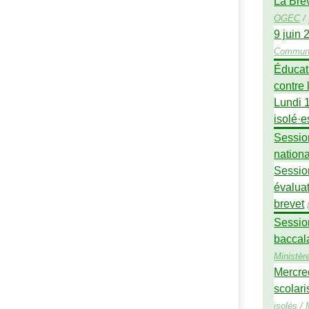
La Brè
OGEC
/
9 juin 
Commun
Éducati
contre 
Lundi 
isolé
·
e
Session
nationa
Session
évalua
brevet
Session
baccal
Ministèr
Mercred
scolar
isolés
/