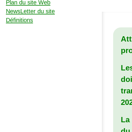
Plan du site Web
NewsLetter du site
Définitions
Att
pro
Le
doi
tra
202
La 
du 