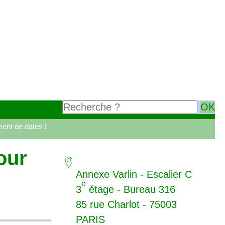
ent de dates
!
our
Annexe Varlin - Escalier C
e
3
étage - Bureau 316
85 rue Charlot - 75003
PARIS