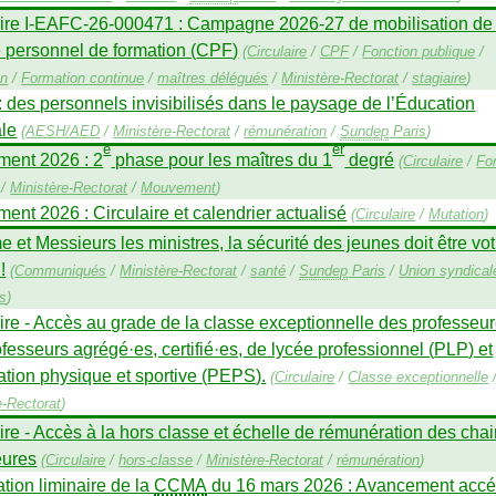
re I-
EAFC
-26-000471 : Campagne 2026-27 de mobilisation de
 personnel de formation (
CPF
)
(
Circulaire
/
CPF
/
Fonction publique
/
on
/
Formation continue
/
maîtres délégués
/
Ministère-Rectorat
/
stagiaire
)
: des personnels invisibilisés dans le paysage de l’Éducation
ale
(
AESH
/
AED
/
Ministère-Rectorat
/
rémunération
/
Sundep
Paris
)
e
er
ent 2026 : 2
phase pour les maîtres du 1
degré
(
Circulaire
/
Fo
/
Ministère-Rectorat
/
Mouvement
)
nt 2026 : Circulaire et calendrier actualisé
(
Circulaire
/
Mutation
)
et Messieurs les ministres, la sécurité des jeunes doit être vot
!
(
Communiqués
/
Ministère-Rectorat
/
santé
/
Sundep
Paris
/
Union syndical
es
)
ire - Accès au grade de la classe exceptionnelle des professeur
ofesseurs agrégé
·
es, certifié
·
es, de lycée professionnel (
PLP
) et
tion physique et sportive (
PEPS
).
(
Circulaire
/
Classe exceptionnelle
e-Rectorat
)
ire - Accès à la hors classe et échelle de rémunération des chai
eures
(
Circulaire
/
hors-classe
/
Ministère-Rectorat
/
rémunération
)
tion liminaire de la
CCMA
du 16 mars 2026 : Avancement accél