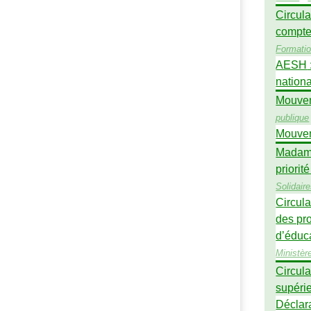
Circulai
compte
Formati
AESH
nation
Mouvem
publique
Mouveme
Madame 
priorité
Solidair
Circula
des pr
d’éduca
Ministèr
Circula
supéri
Déclara