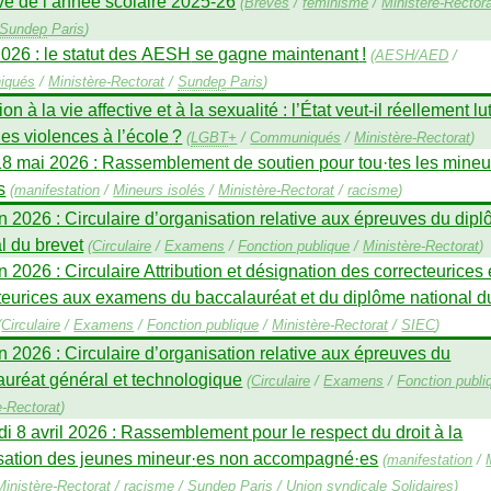
ve de l’année scolaire 2025-26
(
Brèves
/
féminisme
/
Ministère-Rector
Sundep
Paris
)
2026 : le statut des
AESH
se gagne maintenant
!
(
AESH
/
AED
/
iqués
/
Ministère-Rectorat
/
Sundep
Paris
)
on à la vie affective et à la sexualité : l’État veut-il réellement lu
les violences à l’école
?
(
LGBT
+
/
Communiqués
/
Ministère-Rectorat
)
18 mai 2026 : Rassemblement de soutien pour tou
·
tes les mineu
s
(
manifestation
/
Mineurs isolés
/
Ministère-Rectorat
/
racisme
)
 2026 : Circulaire d’organisation relative aux épreuves du dip
l du brevet
(
Circulaire
/
Examens
/
Fonction publique
/
Ministère-Rectorat
)
 2026 : Circulaire Attribution et désignation des correcteurices 
teurices aux examens du baccalauréat et du diplôme national d
(
Circulaire
/
Examens
/
Fonction publique
/
Ministère-Rectorat
/
SIEC
)
 2026 : Circulaire d’organisation relative aux épreuves du
auréat général et technologique
(
Circulaire
/
Examens
/
Fonction publi
e-Rectorat
)
i 8 avril 2026 : Rassemblement pour le respect du droit à la
isation des jeunes mineur
·
es non accompagné
·
es
(
manifestation
/
Ministère-Rectorat
/
racisme
/
Sundep
Paris
/
Union syndicale Solidaires
)