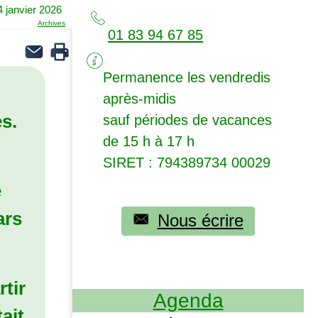
 janvier 2026
Archives
01 83 94 67 85
Permanence les vendredis
après-midis
s.
sauf périodes de vacances
de 15 h à 17 h
SIRET
: 794389734 00029
e
ars
Nous écrire
rtir
Agenda
ait