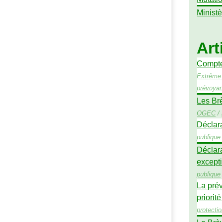
Ministè
Art
Compte 
Extrême 
prévoya
Les Br
OGEC
/
Déclara
publique
Déclar
excepti
publique
La prév
priorité
protecti