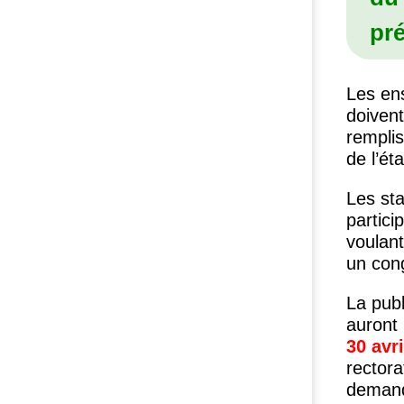
pré
Les en
doiven
remplis
de l’é
Les st
partic
voulant
un cong
La publ
auront 
30 avri
rectora
demand