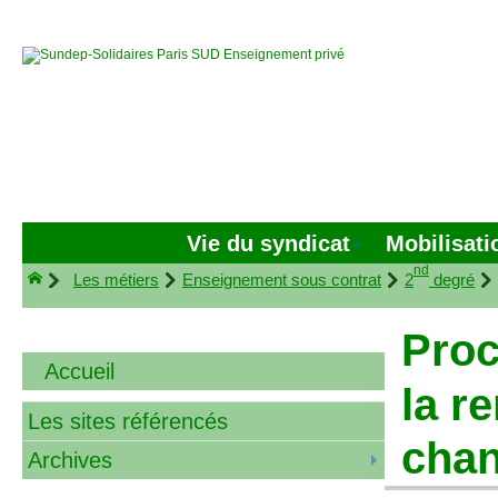
Vie du syndicat
Mobilisati
nd
Les métiers
Enseignement sous contrat
2
degré
Pro
Accueil
la r
Les sites référencés
chan
Archives