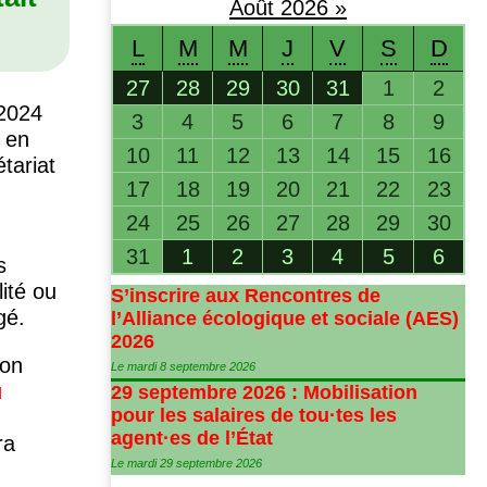
Août
2026
»
L
M
M
J
V
S
D
27
28
29
30
31
1
2
 2024
3
4
5
6
7
8
9
 en
10
11
12
13
14
15
16
tariat
17
18
19
20
21
22
23
24
25
26
27
28
29
30
31
1
2
3
4
5
6
s
ité ou
S’inscrire aux Rencontres de
gé.
l’Alliance écologique et sociale (
AES
)
2026
ion
Le mardi 8 septembre 2026
u
29 septembre 2026 : Mobilisation
pour les salaires de tou
·
tes les
agent
·
es de l’État
ra
Le mardi 29 septembre 2026