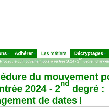
ons
Adhérer
Décryptages
Les métiers
nd
Procédure du mouvement pour la rentrée 2024 - 2
degré : changem
cédure du mouvement p
nd
entrée 2024 - 2
degré :
gement de dates
!