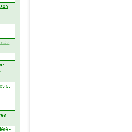
 son
nction
re
e
es et
/
res
éré -