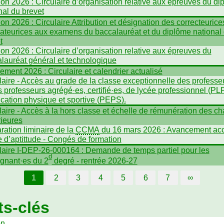
on 2026 : Circulaire d’organisation relative aux épreuves du di
nal du brevet
on 2026 : Circulaire Attribution et désignation des correcteurice
ateurices aux examens du baccalauréat et du diplôme national
t
on 2026 : Circulaire d’organisation relative aux épreuves du
lauréat général et technologique
ment 2026 : Circulaire et calendrier actualisé
laire - Accès au grade de la classe exceptionnelle des professe
s professeurs agrégé
·
es, certifié
·
es, de lycée professionnel (
PL
cation physique et sportive (
PEPS
).
laire - Accès à la hors classe et échelle de rémunération des ch
ieures
ration liminaire de la
CCMA
du 16 mars 2026 : Avancement acc
te d’aptittude - Congés de formation
aire I-
DEP
-26-000164 : Demande de temps partiel pour les
d
ignant
·
es du 2
degré - rentrée 2026-27
1
2
3
4
5
6
7
∞
s-clés
on