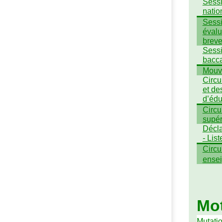
Sessi
natio
Sessi
évalu
breve
Sessi
bacca
Mouve
Circu
et de
d’édu
Circu
supér
Décla
- Lis
Circul
ense
Mot
Mutati