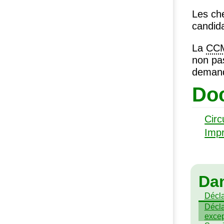
Les ch
candida
La
CC
non pas
demand
Doc
Cir
Imp
Da
Décla
Décl
excep