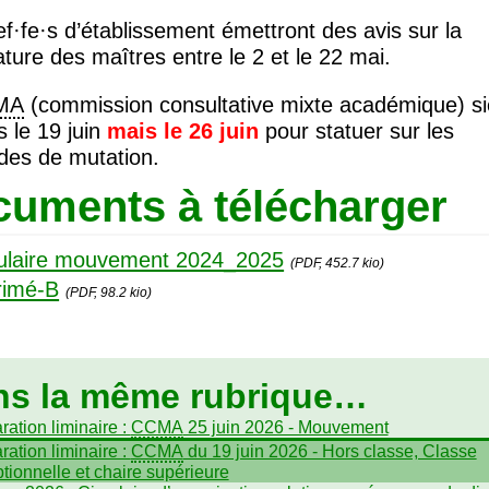
ef
·
fe
·
s d’établissement émettront des avis sur la
ture des maîtres entre le 2 et le 22 mai.
MA
(commission consultative mixte académique) s
 le 19 juin
mais le 26 juin
pour statuer sur les
es de mutation.
uments à télécharger
culaire mouvement 2024_2025
(PDF, 452.7 kio)
rimé-B
(PDF, 98.2 kio)
ns la même rubrique…
ration liminaire :
CCMA
25 juin 2026 - Mouvement
aration liminaire :
CCMA
du 19 juin 2026 - Hors classe, Classe
tionnelle et chaire supérieure