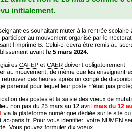
vu initialement.
seignant
·
es souhaitant muter à la rentrée scolaire
t participer au mouvement organisé par le Rectorat
sant l’imprimé B. Celui-ci devra être remis au secré
tablissement avant
le 5 mars 2024.
agiaires
CAFEP
et
CAER
doivent obligatoirement
iper au mouvement, de même que les enseignant
·
e
 retrouver des heures après un congé de disponibil
é parental pour lequel leur poste n’était pas proté
ication des postes et la saisie des voeux de mutat
lieu non pas du 25 mars au 12 avril
mais du 12 a
l
via la plateforme numérique dédiée sur le site du
t ac-paris.fr. Pour vous identifier, votre
NUMEN
se
é. Vous pouvez formuler dix voeux.