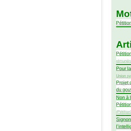
Mot
Pétitio
Art
Pétitio
rémunéra
Pour la
Union sy
Projet 
du gou
Non à l
Pétitio
(
Pétition
Signons
l’intel