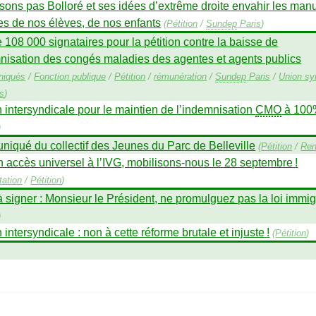
sons pas Bolloré et ses idées d’extrême droite envahir les man
es de nos élèves, de nos enfants
(
Pétition
/
Sundep
Paris
)
 108 000 signataires pour la pétition contre la baisse de
mnisation des congés maladies des agentes et agents publics
iqués
/
Fonction publique
/
Pétition
/
rémunération
/
Sundep
Paris
/
Union sy
es
)
n intersyndicale pour le maintien de l’indemnisation
CMO
à 100
)
iqué du collectif des Jeunes du Parc de Belleville
(
Pétition
/
Ren
 accès universel à l’
IVG
, mobilisons-nous le 28 septembre
!
tation
/
Pétition
)
 signer : Monsieur le Président, ne promulguez pas la loi immig
)
n intersyndicale : non à cette réforme brutale et injuste
!
(
Pétition
)