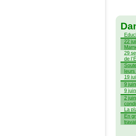
Da
EducN
22 ju
Marn
29 se
de l’É
Soute
leurs
19 ju
9 jui
9 jui
2 jui
condi
La pl
En gr
trava