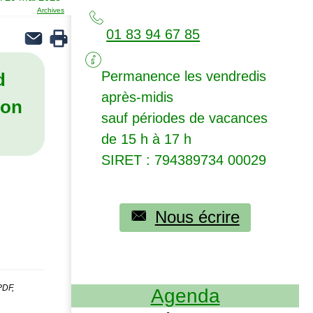
Archives
01 83 94 67 85
Permanence les vendredis
d
après-midis
ion
sauf périodes de vacances
de 15 h à 17 h
SIRET
: 794389734 00029
Nous écrire
PDF,
Agenda