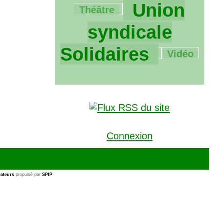
2380/2380
Union
Théâtre
syndicale
91/2380
Solidaires
Vidéo
Connexion
ateurs
propulsé par
SPIP