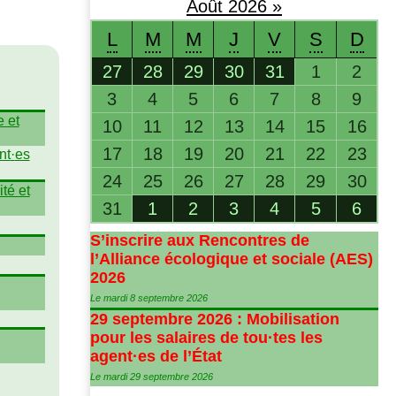
Août
2026
»
L
M
M
J
V
S
D
27
28
29
30
31
1
2
3
4
5
6
7
8
9
 et
10
11
12
13
14
15
16
17
18
19
20
21
22
23
nt
·
es
24
25
26
27
28
29
30
té et
31
1
2
3
4
5
6
S’inscrire aux Rencontres de
l’Alliance écologique et sociale (
AES
)
2026
Le mardi 8 septembre 2026
29 septembre 2026 : Mobilisation
pour les salaires de tou
·
tes les
agent
·
es de l’État
Le mardi 29 septembre 2026