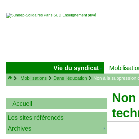
Vie du syndicat
Mobilisatio
Mobilisations
Dans l’éducation
Non à la suppression d
Non 
Accueil
tech
Les sites référencés
Archives