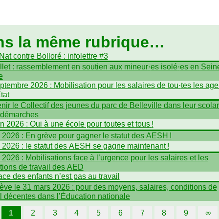
ns la même rubrique…
at contre Bolloré : infolettre #3
illet : rassemblement en soutien aux mineur
·
es isolé
·
es en Seine
e
ptembre 2026 : Mobilisation pour les salaires de tou
·
tes les age
tat
nir le Collectif des jeunes du parc de Belleville dans leur scolari
 démarches
in 2026 : Oui à une école pour toutes et tous
!
n 2026 : En grève pour gagner le statut des
AESH
!
n 2026 : le statut des
AESH
se gagne maintenant
!
n 2026 : Mobilisations face à l’urgence pour les salaires et les
tions de travail des
AED
ace des enfants n’est pas au travail
ève le 31 mars 2026 : pour des moyens, salaires, conditions de
il décentes dans l’Éducation nationale
1
2
3
4
5
6
7
8
9
∞