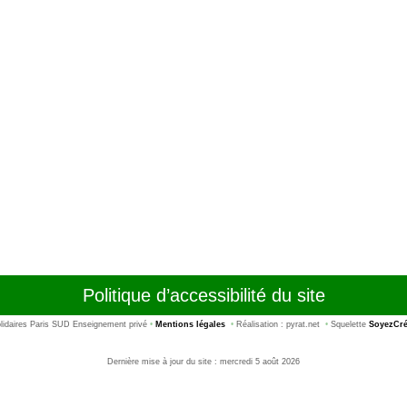
Politique d’accessibilité du site
idaires Paris SUD Enseignement privé
•
Mentions légales
•
Réalisation : pyrat.net
•
Squelette
SoyezCré
Dernière mise à jour du site : mercredi 5 août 2026