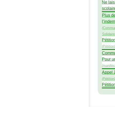
Ne lais
scolair
Plus de
l’inde
(
Commun
Solidair
Pétitio
(
Pétition
Commun
Pour un
(
manifes
Appel à
(
Pétition
Pétitio