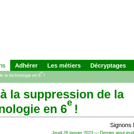
Adhérer
Les métiers
Décryptages
ns
e
e la technologie en 6
!
à la suppression de la
e
nologie en 6
!
Signons l
Jeudi 26 janvier 2023 — Dernier ajout jeu