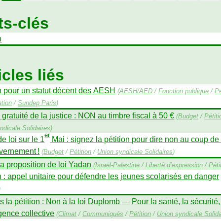
s-clés
n
icles liés
n pour un statut décent des
AESH
(
AESH
/
AED
/
Fonction publique
/
Pé
tion
/
Sundep
Paris
)
 gratuité de la justice :
NON
au timbre fiscal à 50 €
(
Budget
/
Pétiti
ndicale Solidaires
)
er
de loi sur le 1
Mai : signez la pétition pour dire non au coup de
vernement
!
(
Budget
/
Pétition
/
Union syndicale Solidaires
)
a proposition de loi Yadan
(
Israël-Palestine
/
Liberté d’expression
/
Péti
n : appel unitaire pour défendre les jeunes scolarisés en danger
)
 la pétition : Non à la loi Duplomb — Pour la santé, la sécurité,
ligence collective
(
Climat
/
Communiqués
/
Pétition
/
Union syndicale Solida