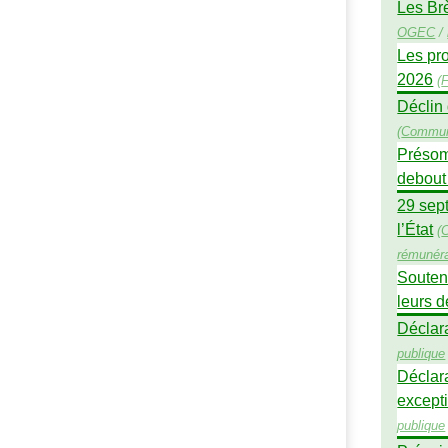
Les Br
OGEC
/
Les pro
2026
(
F
Déclin 
(
Commun
Présomp
debout 
29 sept
l’État
(
rémunéra
Souteni
leurs 
Déclara
publique
Déclar
excepti
publique