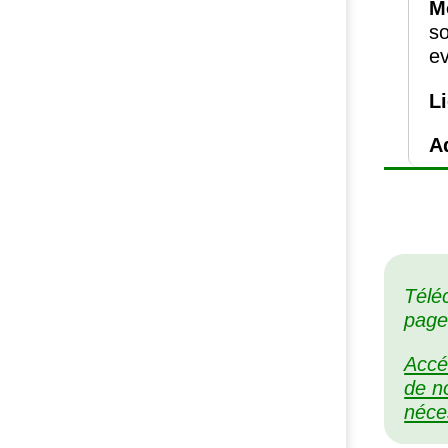
M
s
e
L
A
Téléc
page
Accé
de n
néce