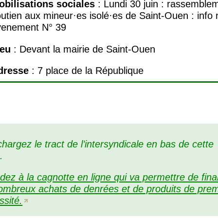
obilisations sociales
:
Lundi 30 juin : rassemble
outien aux mineur
·
es isolé
·
es de Saint-Ouen
:
info
venement N° 39
ieu
: Devant la mairie de Saint-Ouen
dresse
: 7 place de la République
hargez le tract de l’intersyndicale en bas de cette
.
dez à la cagnotte en ligne qui va permettre de fin
ombreux achats de denrées et de produits de prem
ssité.