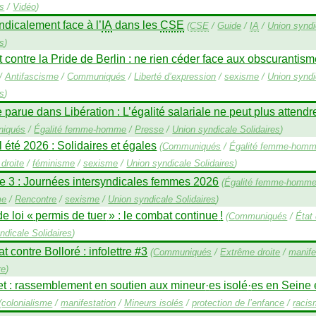
es
/
Vidéo
)
ndicalement face à l’
IA
dans les
CSE
(
CSE
/
Guide
/
IA
/
Union syndi
es
)
t contre la Pride de Berlin : ne rien céder face aux obscurantis
/
Antifascisme
/
Communiqués
/
Liberté d’expression
/
sexisme
/
Union syndi
es
)
 parue dans Libération : L’égalité salariale ne peut plus attendr
iqués
/
Égalité femme-homme
/
Presse
/
Union syndicale Solidaires
)
 été 2026 : Solidaires et égales
(
Communiqués
/
Égalité femme-hom
droite
/
féminisme
/
sexisme
/
Union syndicale Solidaires
)
e 3 : Journées intersyndicales femmes 2026
(
Égalité femme-homm
me
/
Rencontre
/
sexisme
/
Union syndicale Solidaires
)
de loi «
permis de tuer
» : le combat continue
!
(
Communiqués
/
État 
ndicale Solidaires
)
 contre Bolloré : infolettre #3
(
Communiqués
/
Extrême droite
/
manife
re
)
let : rassemblement en soutien aux mineur
·
es isolé
·
es en Seine 
(
colonialisme
/
manifestation
/
Mineurs isolés
/
protection de l’enfance
/
raci