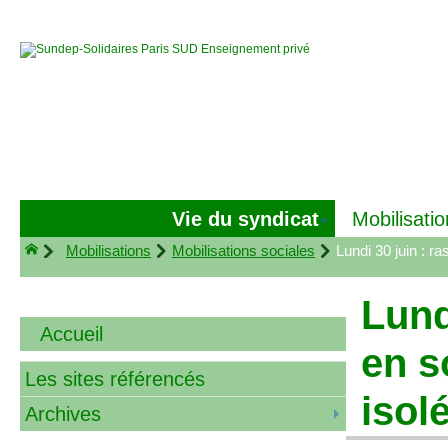
Vie du syndicat
Mobilisatio
Mobilisations
Mobilisations sociales
Lundi 30 juin : 
Lund
Accueil
en s
Les sites référencés
isole
Archives