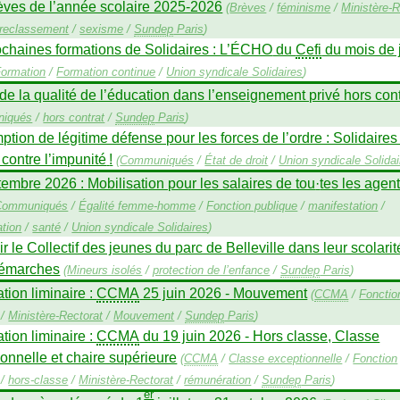
èves de l’année scolaire 2025-2026
(
Brèves
/
féminisme
/
Ministère-R
reclassement
/
sexisme
/
Sundep
Paris
)
chaines formations de Solidaires : L’É
CHO
du
Cefi
du mois de j
ormation
/
Formation continue
/
Union syndicale Solidaires
)
de la qualité de l’éducation dans l’enseignement privé hors cont
iqués
/
hors contrat
/
Sundep
Paris
)
tion de légitime défense pour les forces de l’ordre : Solidaires
contre l’impunité
!
(
Communiqués
/
État de droit
/
Union syndicale Solidai
embre 2026 : Mobilisation pour les salaires de tou
·
tes les agen
Communiqués
/
Égalité femme-homme
/
Fonction publique
/
manifestation
/
tion
/
santé
/
Union syndicale Solidaires
)
r le Collectif des jeunes du parc de Belleville dans leur scolarit
démarches
(
Mineurs isolés
/
protection de l’enfance
/
Sundep
Paris
)
tion liminaire :
CCMA
25 juin 2026 - Mouvement
(
CCMA
/
Fonctio
/
Ministère-Rectorat
/
Mouvement
/
Sundep
Paris
)
ation liminaire :
CCMA
du 19 juin 2026 - Hors classe, Classe
onnelle et chaire supérieure
(
CCMA
/
Classe exceptionnelle
/
Fonction
/
hors-classe
/
Ministère-Rectorat
/
rémunération
/
Sundep
Paris
)
er