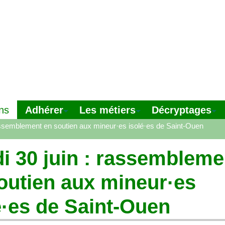
Adhérer
Les métiers
Décryptages
ns
rassemblement en soutien aux mineur
·
es isolé
·
es de Saint-Ouen
i 30 juin : rassembleme
outien aux mineur
·
es
́
·
es de Saint-Ouen