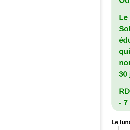
Ou
Le
Sol
éd
qui
no
30 
RD
- 7
Le lun