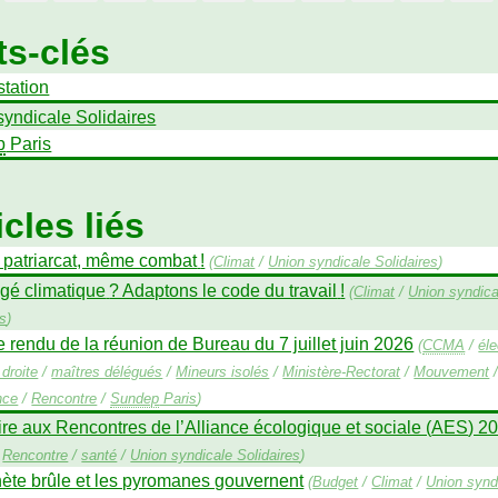
s-clés
station
syndicale Solidaires
p
Paris
icles liés
, patriarcat, même combat
!
(
Climat
/
Union syndicale Solidaires
)
gé climatique
? Adaptons le code du travail
!
(
Climat
/
Union syndica
es
)
rendu de la réunion de Bureau du 7 juillet juin 2026
(
CCMA
/
éle
droite
/
maîtres délégués
/
Mineurs isolés
/
Ministère-Rectorat
/
Mouvement
nce
/
Rencontre
/
Sundep
Paris
)
ire aux Rencontres de l’Alliance écologique et sociale (
AES
) 2
/
Rencontre
/
santé
/
Union syndicale Solidaires
)
nète brûle et les pyromanes gouvernent
(
Budget
/
Climat
/
Union synd