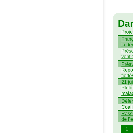
Da
Projet
Franç
la dé
Préso
vent 
Préav
Repor
fiert
21 ju
Plutô
mala
Défen
Coali
Rasse
de l’
1