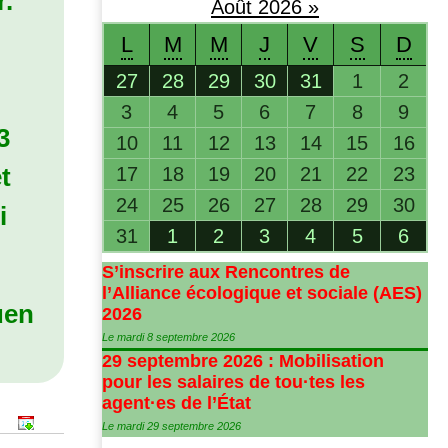
r.
Août
2026
»
L
M
M
J
V
S
D
27
28
29
30
31
1
2
3
4
5
6
7
8
9
3
10
11
12
13
14
15
16
t
17
18
19
20
21
22
23
24
25
26
27
28
29
30
i
31
1
2
3
4
5
6
S’inscrire aux Rencontres de
l’Alliance écologique et sociale (
AES
)
uen
2026
Le mardi 8 septembre 2026
29 septembre 2026 : Mobilisation
pour les salaires de tou
·
tes les
agent
·
es de l’État
Le mardi 29 septembre 2026