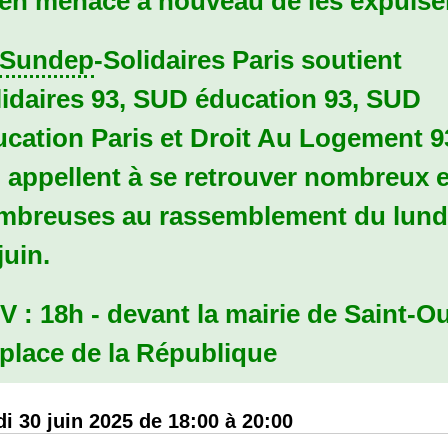
en menace à nouveau de les expulse
Sundep
-Solidaires Paris soutient
idaires 93,
SUD
éducation 93,
SUD
ucation Paris et Droit Au Logement 9
 appellent à se retrouver nombreux e
mbreuses au rassemblement du
lund
juin
.
V
:
18h - devant la mairie de Saint-O
 place de la République
di 30 juin 2025 de 18:00 à 20:00