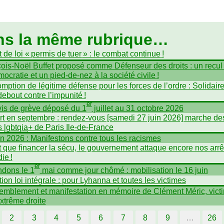
ns la même rubrique…
 de loi «
permis de tuer
» : le combat continue
!
ois-Noël Buffet proposé comme Défenseur des droits : un recul
mocratie et un pied-de-nez à la société civile
!
mption de légitime défense pour les forces de l’ordre : Solidair
debout contre l’impunité
!
er
is de grève déposé du 1
juillet au 31 octobre 2026
t en septembre : rendez-vous [samedi 27 juin 2026] marche de
és
lgbtqia
+ de Paris Ile-de-France
in 2026 : Manifestons contre tous les racismes
t que financer la sécu, le gouvernement attaque encore nos arrê
die
!
er
dons le 1
mai comme jour chômé : mobilisation le 16 juin
tion loi intégrale : pour Lyhanna et toutes les victimes
mblement et manifestation en mémoire de Clément Méric, vict
extrême droite
2
3
4
5
6
7
8
9
…
26