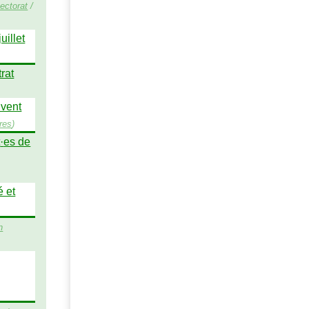
ectorat
/
uillet
rat
 vent
res
)
t
·
es de
é et
n