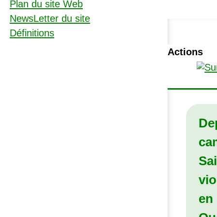
Plan du site Web
NewsLetter du site
Définitions
Actions
De
ca
Sai
vi
en 