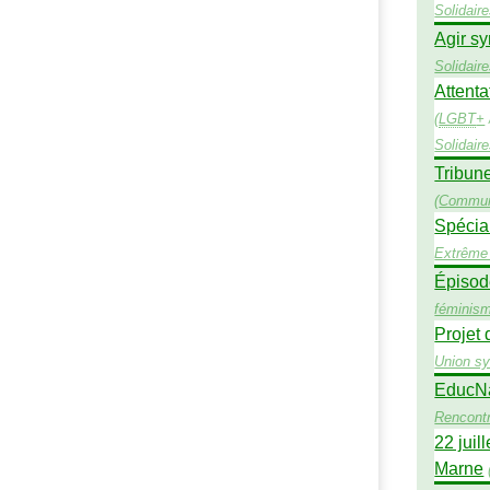
Solidair
Agir sy
Solidair
Attenta
(
LGBT
+
Solidair
Tribune
(
Commun
Spécial
Extrême 
Épisod
féminis
Projet 
Union sy
EducNat
Rencont
22 juil
Marne