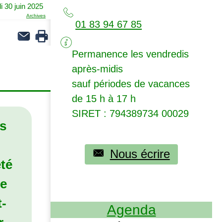
i 30 juin 2025
Archives
01 83 94 67 85
Permanence les vendredis
après-midis
sauf périodes de vacances
de 15 h à 17 h
SIRET
: 794389734 00029
s
Nous écrire
été
ue
t-
Agenda