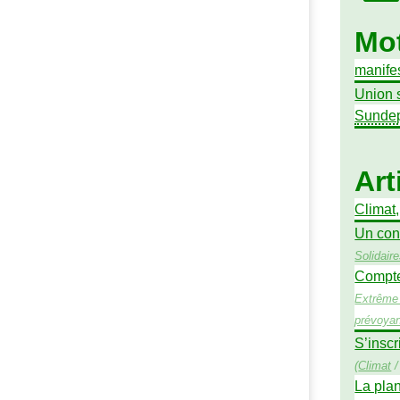
Mot
manife
Union 
Sunde
Art
Climat
Un con
Solidair
Compte 
Extrême 
prévoya
S’inscr
(
Climat
La pla