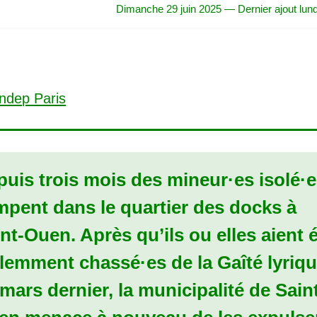
Dimanche 29 juin 2025 — Dernier ajout lund
puis trois mois des mineur
·
es isolé
·
e
mpent dans le quartier des docks à
nt-Ouen. Après qu’ils ou elles aient 
olemment chassé
·
es de la Gaîté lyriq
mars dernier, la municipalité de Sain