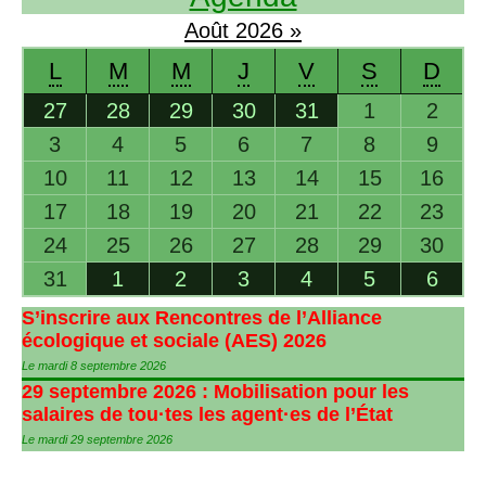
Août
2026
»
L
M
M
J
V
S
D
27
28
29
30
31
1
2
3
4
5
6
7
8
9
10
11
12
13
14
15
16
17
18
19
20
21
22
23
24
25
26
27
28
29
30
31
1
2
3
4
5
6
S’inscrire aux Rencontres de l’Alliance
écologique et sociale (
AES
) 2026
Le mardi 8 septembre 2026
29 septembre 2026 : Mobilisation pour les
salaires de tou
·
tes les agent
·
es de l’État
Le mardi 29 septembre 2026