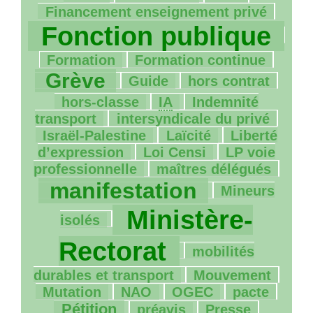
1130/1130
Financement enseignement privé
Fonction publique
198/1130
100/1130
781/1130
Formation
Formation continue
24/1130
13/1130
141/1130
Grève
Guide
hors contrat
14/1130
9/1130
hors-classe
IA
Indemnité
28/1130
74/1130
transport
intersyndicale du privé
27/1130
140/1130
Israël-Palestine
Laïcité
Liberté
37/1130
44/1130
d’expression
Loi Censi
LP
voie
210/1130
852/1130
professionnelle
maîtres délégués
129/1130
manifestation
Mineurs
1069/1130
Ministère-
isolés
51/1130
Rectorat
mobilités
45/1130
32/1130
durables et transport
Mouvement
4/1130
63/1130
71/1130
381/1130
Mutation
NAO
OGEC
pacte
107/1130
16/1130
97/1130
Pétition
préavis
Presse