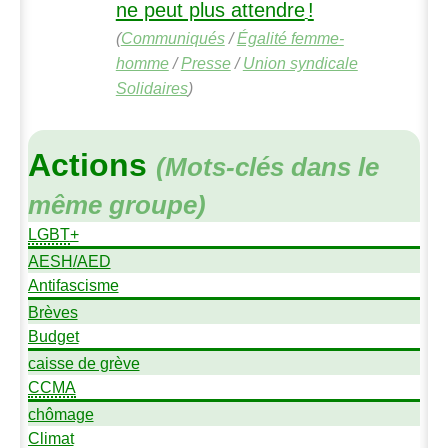
ne peut plus attendre
!
(
Communiqués
/
Égalité femme-
homme
/
Presse
/
Union syndicale
Solidaires
)
Actions
(Mots-clés dans le
même groupe)
LGBT
+
AESH
/
AED
Antifascisme
Brèves
Budget
caisse de grève
CCMA
chômage
Climat