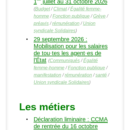
1
juillet au 31 octobre 2026
(
Budget
/
Climat
/
Égalité femme-
homme
/
Fonction publique
/
Grève
/
préavis
/
rémunération
/
Union
syndicale Solidaires
)
29 septembre 2026 :
Mobilisation pour les salaires
de tou
·
tes les agent
·
es de
l’État
(
Communiqués
/
Égalité
femme-homme
/
Fonction publique
/
manifestation
/
rémunération
/
santé
/
Union syndicale Solidaires
)
Les métiers
Déclaration liminaire :
CCMA
de rentrée du 16 octobre