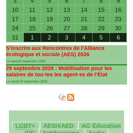
3
4
5
6
7
8
9
10
11
12
13
14
15
16
17
18
19
20
21
22
23
24
25
26
27
28
29
30
31
1
2
3
4
5
6
S’inscrire aux Rencontres de l’Alliance
écologique et sociale (
AES
) 2026
Le mardi 8 septembre 2026
29 septembre 2026 : Mobilisation pour les
salaires de tou
·
tes les agent
·
es de l’État
Le mardi 29 septembre 2026
20/1174
61/1174
12/1174
LGBT
+
AESH
/
AED
AG
Éducation
123/1174
39/1174
27/1174
IDF
Antifascisme
Audio