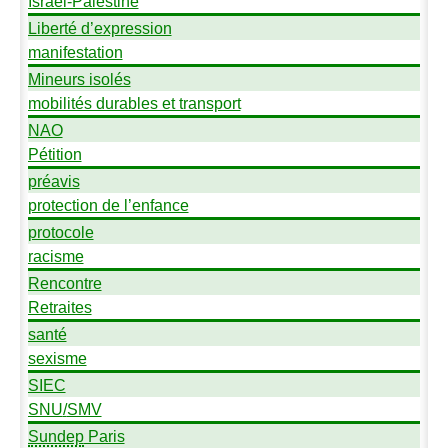
Israël-Palestine
Liberté d’expression
manifestation
Mineurs isolés
mobilités durables et transport
NAO
Pétition
préavis
protection de l’enfance
protocole
racisme
Rencontre
Retraites
santé
sexisme
SIEC
SNU
/
SMV
Sundep
Paris