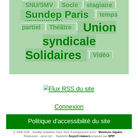
12/1174
70/1174
904/1174
SNU
/
SMV
Socle
stagiaire
4/1174
Sundep
Paris
temps
28/1174
1174/1174
Union
partiel
Théâtre
syndicale
91/1174
Solidaires
Vidéo
Connexion
Politique d’accessibilité du site
©
2006-2026 , Sundep-Solidaires Paris SUD Enseignement privé
•
Mentions légales
•
Réalisation : pyrat.net
•
Squelette
SoyezCréateurs
propulsé par
SPIP