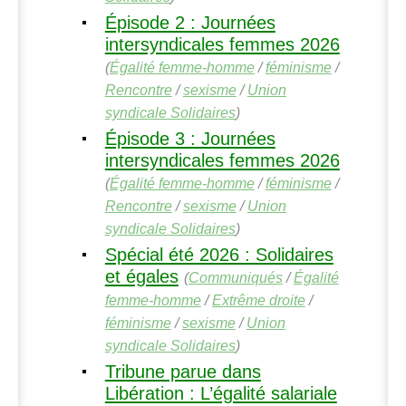
Épisode 2 : Journées
intersyndicales femmes 2026
(
Égalité femme-homme
/
féminisme
/
Rencontre
/
sexisme
/
Union
syndicale Solidaires
)
Épisode 3 : Journées
intersyndicales femmes 2026
(
Égalité femme-homme
/
féminisme
/
Rencontre
/
sexisme
/
Union
syndicale Solidaires
)
Spécial été 2026 : Solidaires
et égales
(
Communiqués
/
Égalité
femme-homme
/
Extrême droite
/
féminisme
/
sexisme
/
Union
syndicale Solidaires
)
Tribune parue dans
Libération : L’égalité salariale