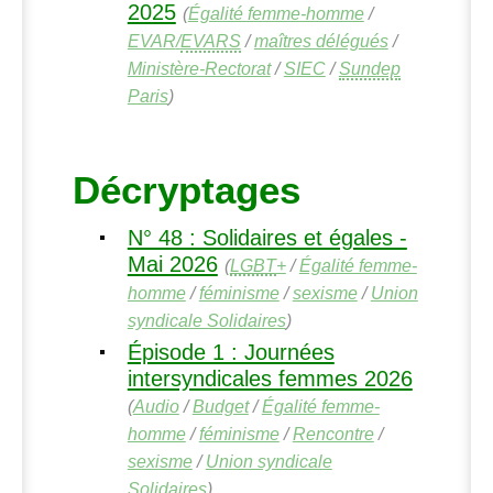
2025
(
Égalité femme-homme
/
EVAR
/
EVARS
/
maîtres délégués
/
Ministère-Rectorat
/
SIEC
/
Sundep
Paris
)
Décryptages
N° 48 : Solidaires et égales -
Mai 2026
(
LGBT
+
/
Égalité femme-
homme
/
féminisme
/
sexisme
/
Union
syndicale Solidaires
)
Épisode 1 : Journées
intersyndicales femmes 2026
(
Audio
/
Budget
/
Égalité femme-
homme
/
féminisme
/
Rencontre
/
sexisme
/
Union syndicale
Solidaires
)