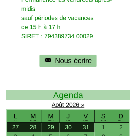
midis
sauf périodes de vacances
de 15 h à 17 h
SIRET
: 794389734 00029
Nous écrire
Agenda
Août
2026
»
L
M
M
J
V
S
D
27
28
29
30
31
1
2