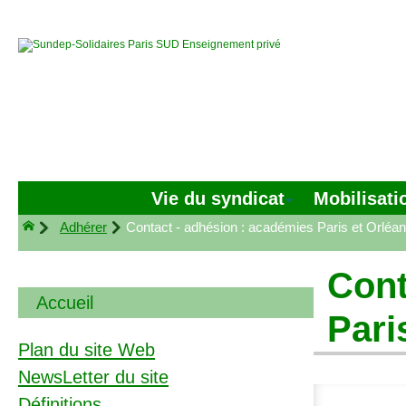
Vie du syndicat
Mobilisati
Adhérer
Contact - adhésion : académies Paris et Orléa
Cont
Accueil
Pari
Plan du site Web
NewsLetter du site
Définitions