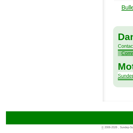
Bull
Da
Contac
Comme
Mot
Sunde
©
2006-2026 , Sundep-Sol