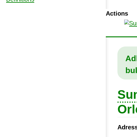
Actions
Adh
bul
Su
Orl
Adress