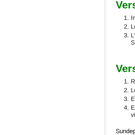
Ver
I
L
L
S
Ver
R
L
E
E
v
Sundep