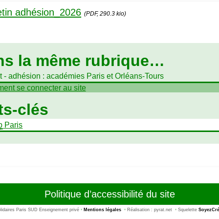
etin adhésion_2026
(PDF, 290.3 kio)
ns la même rubrique…
t - adhésion : académies Paris et Orléans-Tours
nt se connecter au site
s-clés
p
Paris
Politique d’accessibilité du site
idaires Paris SUD Enseignement privé
•
Mentions légales
•
Réalisation : pyrat.net
•
Squelette
SoyezCré