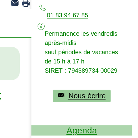
01 83 94 67 85
Permanence les vendredis
après-midis
sauf périodes de vacances
de 15 h à 17 h
SIRET
: 794389734 00029
t
Nous écrire
Agenda