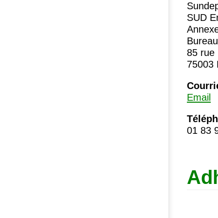
Sundep
SUD
En
Annexe
Bureau
85 rue 
75003
Courri
Email
Télép
01 83 
Ad