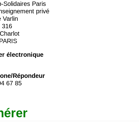
-Solidaires Paris
seignement privé
 Varlin
 316
Charlot
PARIS
er électronique
hone/Répondeur
94 67 85
hérer