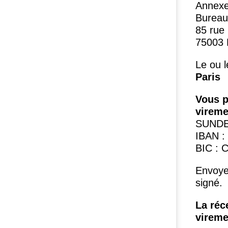
Annexe
Bureau
85 rue 
75003
Le ou l
Paris
Vous p
vireme
SUND
IBAN
BIC
:
C
Envoyez
signé.
La réc
vireme