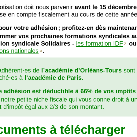
otisation doit nous parvenir
avant le 15 décembre
ise en compte fiscalement au cours de cette année 
pour votre adhésion
; profitez-en dès maintena
mmer vos prochaines formations syndicales au
nion syndicale Solidaires -
les formation
IDF
o
ons nationales
.
adhérent
·
es de
l’académie d’Orléans-Tours
sont
aché
·
es à
l’académie de Paris
.
e adhésion est déductible à 66% de vos impôts
 notre petite niche fiscale qui vous donne droit à u
it d’impôt égal aux 2/3 de son montant.
uments à télécharger