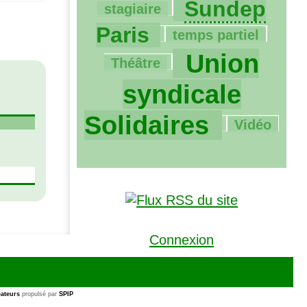
864/1193
Sundep
stagiaire
4/1193
30/1193
Paris
temps partiel
1193/1193
Union
Théâtre
syndicale
96/1193
Solidaires
Vidéo
Connexion
ateurs
propulsé par
SPIP