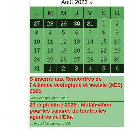
Août
2026
»
L
M
M
J
V
S
D
27
28
29
30
31
1
2
3
4
5
6
7
8
9
10
11
12
13
14
15
16
17
18
19
20
21
22
23
24
25
26
27
28
29
30
31
1
2
3
4
5
6
S’inscrire aux Rencontres de
l’Alliance écologique et sociale (
AES
)
2026
Le mardi 8 septembre 2026
29 septembre 2026 : Mobilisation
pour les salaires de tou
·
tes les
agent
·
es de l’État
Le mardi 29 septembre 2026