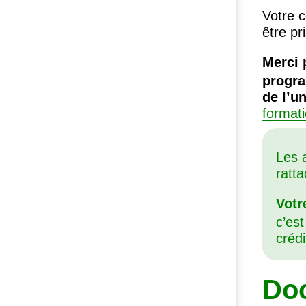
Votre c
être pr
Merci 
progra
de l’u
formati
Les 
ratt
Votr
c’est
créd
Doc