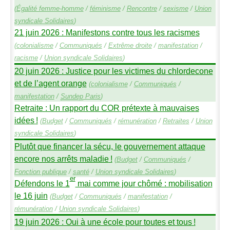
(
Égalité femme-homme
/
féminisme
/
Rencontre
/
sexisme
/
Union
syndicale Solidaires
)
21 juin 2026 : Manifestons contre tous les racismes
(
colonialisme
/
Communiqués
/
Extrême droite
/
manifestation
/
racisme
/
Union syndicale Solidaires
)
20 juin 2026 : Justice pour les victimes du chlordecone
et de l’agent orange
(
colonialisme
/
Communiqués
/
manifestation
/
Sundep
Paris
)
Retraite : Un rapport du
COR
prétexte à mauvaises
idées
!
(
Budget
/
Communiqués
/
rémunération
/
Retraites
/
Union
syndicale Solidaires
)
Plutôt que financer la sécu, le gouvernement attaque
encore nos arrêts maladie
!
(
Budget
/
Communiqués
/
Fonction publique
/
santé
/
Union syndicale Solidaires
)
er
Défendons le 1
mai comme jour chômé : mobilisation
le 16 juin
(
Budget
/
Communiqués
/
manifestation
/
rémunération
/
Union syndicale Solidaires
)
19 juin 2026 : Oui à une école pour toutes et tous
!