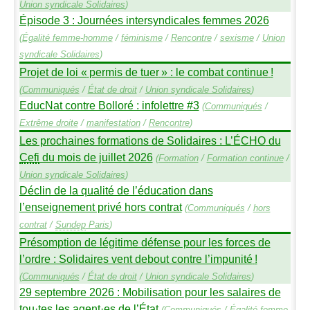
Union syndicale Solidaires
)
Épisode 3 : Journées intersyndicales femmes 2026
(
Égalité femme-homme
/
féminisme
/
Rencontre
/
sexisme
/
Union
syndicale Solidaires
)
Projet de loi «
permis de tuer
» : le combat continue
!
(
Communiqués
/
État de droit
/
Union syndicale Solidaires
)
EducNat contre Bolloré : infolettre #3
(
Communiqués
/
Extrême droite
/
manifestation
/
Rencontre
)
Les prochaines formations de Solidaires : L’É
CHO
du
Cefi
du mois de juillet 2026
(
Formation
/
Formation continue
/
Union syndicale Solidaires
)
Déclin de la qualité de l’éducation dans
l’enseignement privé hors contrat
(
Communiqués
/
hors
contrat
/
Sundep
Paris
)
Présomption de légitime défense pour les forces de
l’ordre : Solidaires vent debout contre l’impunité
!
(
Communiqués
/
État de droit
/
Union syndicale Solidaires
)
29 septembre 2026 : Mobilisation pour les salaires de
tou
·
tes les agent
·
es de l’État
(
Communiqués
/
Égalité femme-