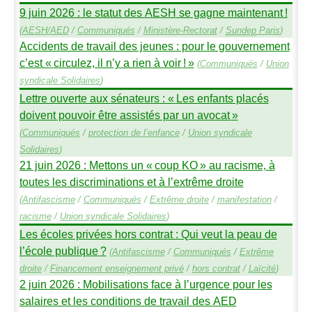
9 juin 2026 : le statut des
AESH
se gagne maintenant
!
(
AESH
/
AED
/
Communiqués
/
Ministère-Rectorat
/
Sundep
Paris
)
Accidents de travail des jeunes : pour le gouvernement
c’est «
circulez, il n’y a rien à voir
!
»
(
Communiqués
/
Union
syndicale Solidaires
)
Lettre ouverte aux sénateurs : «
Les enfants placés
doivent pouvoir être assistés par un avocat
»
(
Communiqués
/
protection de l’enfance
/
Union syndicale
Solidaires
)
21 juin 2026 : Mettons un «
coup
KO
» au racisme, à
toutes les discriminations et à l’extrême droite
(
Antifascisme
/
Communiqués
/
Extrême droite
/
manifestation
/
racisme
/
Union syndicale Solidaires
)
Les écoles privées hors contrat : Qui veut la peau de
l’école publique
?
(
Antifascisme
/
Communiqués
/
Extrême
droite
/
Financement enseignement privé
/
hors contrat
/
Laïcité
)
2 juin 2026 : Mobilisations face à l’urgence pour les
salaires et les conditions de travail des
AED