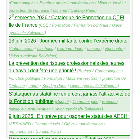
(
Communiqués
/
Extrême droite
/
manifestation
/
Mineurs isolés
/
protection de l’enfance
/
racisme
/
Sundep
Paris
)
e
2
semestre 2026 : Catalogue de Formation du
CEFI
Île de France
(
CSE
/
Formation
/
Formation continue
/
Union
syndicale Solidaires
)
13 juin 2026 : Journée militante contre l’extrême droite
(
Antifascisme
/
élections
/
Extrême droite
/
racisme
/
Rencontre
/
Union syndicale Solidaires
)
La prévention des risques professionnels des jeunes
au travail doit être une priorité
!
(
Budget
/
Communiqués
/
Fonction publique
/
Formation
/
Ministère-Rectorat
/
protection de
l’enfance
/
santé
/
Sundep
Paris
/
Union syndicale Solidaires
)
S’attaquer au statut ne renforcera jamais l’attractivité de
la Fonction publique
(
Budget
/
Communiqués
/
Fonction
publique
/
rémunération
/
Union syndicale Solidaires
)
9 juin 2026 : En grève pour gagner le statut des
AESH
!
(
AESH
/
AED
/
Communiqués
/
Grève
/
manifestation
/
rémunération
/
Sundep
Paris
)
er