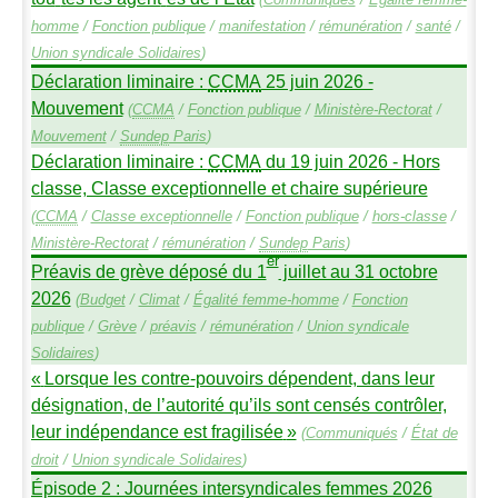
homme
/
Fonction publique
/
manifestation
/
rémunération
/
santé
/
Union syndicale Solidaires
)
Déclaration liminaire :
CCMA
25 juin 2026 -
Mouvement
(
CCMA
/
Fonction publique
/
Ministère-Rectorat
/
Mouvement
/
Sundep
Paris
)
Déclaration liminaire :
CCMA
du 19 juin 2026 - Hors
classe, Classe exceptionnelle et chaire supérieure
(
CCMA
/
Classe exceptionnelle
/
Fonction publique
/
hors-classe
/
Ministère-Rectorat
/
rémunération
/
Sundep
Paris
)
er
Préavis de grève déposé du 1
juillet au 31 octobre
2026
(
Budget
/
Climat
/
Égalité femme-homme
/
Fonction
publique
/
Grève
/
préavis
/
rémunération
/
Union syndicale
Solidaires
)
«
Lorsque les contre-pouvoirs dépendent, dans leur
désignation, de l’autorité qu’ils sont censés contrôler,
leur indépendance est fragilisée
»
(
Communiqués
/
État de
droit
/
Union syndicale Solidaires
)
Épisode 2 : Journées intersyndicales femmes 2026