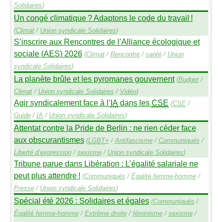
Solidaires
)
Un congé climatique
? Adaptons le code du travail
!
(
Climat
/
Union syndicale Solidaires
)
S’inscrire aux Rencontres de l’Alliance écologique et
sociale (
AES
) 2026
(
Climat
/
Rencontre
/
santé
/
Union
syndicale Solidaires
)
La planète brûle et les pyromanes gouvernent
(
Budget
/
Climat
/
Union syndicale Solidaires
/
Vidéo
)
Agir syndicalement face à l’
IA
dans les
CSE
(
CSE
/
Guide
/
IA
/
Union syndicale Solidaires
)
Attentat contre la Pride de Berlin : ne rien céder face
aux obscurantismes
(
LGBT
+
/
Antifascisme
/
Communiqués
/
Liberté d’expression
/
sexisme
/
Union syndicale Solidaires
)
Tribune parue dans Libération : L’égalité salariale ne
peut plus attendre
!
(
Communiqués
/
Égalité femme-homme
/
Presse
/
Union syndicale Solidaires
)
Spécial été 2026 : Solidaires et égales
(
Communiqués
/
Égalité femme-homme
/
Extrême droite
/
féminisme
/
sexisme
/