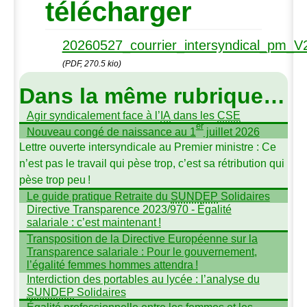
télécharger
20260527_courrier_intersyndical_pm_V
(PDF, 270.5 kio)
Dans la même rubrique…
Agir syndicalement face à l’
IA
dans les
CSE
er
Nouveau congé de naissance au 1
juillet 2026
Lettre ouverte intersyndicale au Premier ministre : Ce
n’est pas le travail qui pèse trop, c’est sa rétribution qui
pèse trop peu
!
Le guide pratique Retraite du
SUNDEP
Solidaires
Directive Transparence 2023/970 - Égalité
salariale : c’est maintenant
!
Transposition de la Directive Européenne sur la
Transparence salariale : Pour le gouvernement,
l’égalité femmes hommes attendra
!
Interdiction des portables au lycée : l’analyse du
SUNDEP
Solidaires