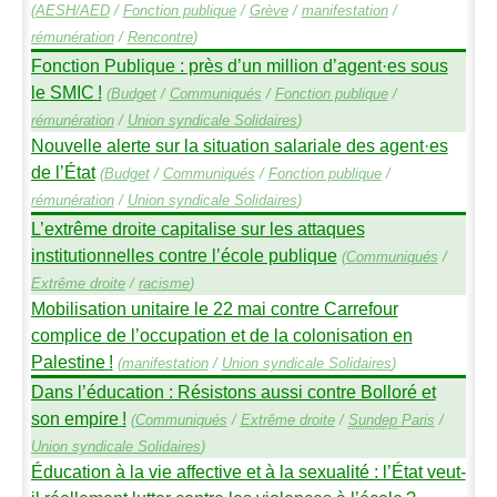
(
AESH
/
AED
/
Fonction publique
/
Grève
/
manifestation
/
rémunération
/
Rencontre
)
Fonction Publique : près d’un million d’agent
·
es sous
le
SMIC
!
(
Budget
/
Communiqués
/
Fonction publique
/
rémunération
/
Union syndicale Solidaires
)
Nouvelle alerte sur la situation salariale des agent
·
es
de l’État
(
Budget
/
Communiqués
/
Fonction publique
/
rémunération
/
Union syndicale Solidaires
)
L’extrême droite capitalise sur les attaques
institutionnelles contre l’école publique
(
Communiqués
/
Extrême droite
/
racisme
)
Mobilisation unitaire le 22 mai contre Carrefour
complice de l’occupation et de la colonisation en
Palestine
!
(
manifestation
/
Union syndicale Solidaires
)
Dans l’éducation : Résistons aussi contre Bolloré et
son empire
!
(
Communiqués
/
Extrême droite
/
Sundep
Paris
/
Union syndicale Solidaires
)
Éducation à la vie affective et à la sexualité : l’État veut-