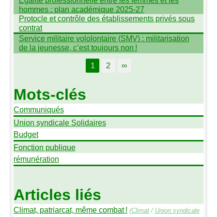
Égalité professionnelle entre les femmes et les
hommes : plan académique 2025-27
Protocle et contrôle des établissements privés sous
contrat
Service militaire vololontaire (
SMV
) : militarisation
de la jeunesse, c’est toujours non
!
1
2
∞
Mots-clés
Communiqués
Union syndicale Solidaires
Budget
Fonction publique
rémunération
Articles liés
Climat, patriarcat, même combat
!
(
Climat
/
Union syndicale