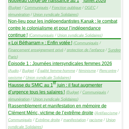
Nouveau congé de naissance au 1
juillet 2026
(
Budget
/
Communiqués
/
Fonction publique
/
OGEC
/
rémunération
/
Union syndicale Solidaires
)
Non-lieu pour les indépendantistes Kanak : le combat
contre le colonialisme et pour l’indépendance
continue
!
(
Communiqués
/
Union syndicale Solidaires
)
«
Loi Bétharram
» : Enfin votée
!
(
Communiqués
/
Financement enseignement privé
/
protection de l’enfance
/
Sundep
Paris
)
Épisode 1 : Journées intersyndicales femmes 2026
(
Audio
/
Budget
/
Égalité femme-homme
/
féminisme
/
Rencontre
/
sexisme
/
Union syndicale Solidaires
)
er
Hausse du
SMIC
au 1
juin : il faut augmenter
d’urgence tous les salaires
!
(
Budget
/
Communiqués
/
rémunération
/
Union syndicale Solidaires
)
Rassemblement et manifestation en mémoire de
Clément Méric, victime de l’extrême droite
(
Antifascisme
/
Communiqués
/
Extrême droite
/
manifestation
/
racisme
/
Union
syndicale Solidaires
)