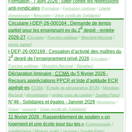
Formation - 7 avril 2026 : lutter contre les repressions
anti-syndicales
(
Formation
/
Formation continue
/
Liberté
d’expression
/
Rencontre
/
Union syndicale Solidaires
)
Circulaire I-
DEP
-26-000164 : Demande de temps
d
partiel pour les enseignant
·
es du 2
degré - rentrée
2026-27
(
Circulaire
/
Fonction publique
/
Ministère-Rectorat
/
temps partiel
)
I-
DEP
-26-000169 : Cessation d’activité des maîtres du
d
2
degré de l’enseignement privé 2026
(
Circulaire
/
Fonction publique
/
Ministère-Rectorat
/
Retraites
)
Déclaration liminaire :
CCMA
du 5 février 2026 -
Recours appréciations
PPCR
et liste d’aptitude
ECR
agrégé
·
es
(
CCMA
/
Échelle de rémunération (
ECR
)
/
Ministère-
Rectorat
/
rémunération
/
rendez-vous de carrière
/
Sundep
Paris
)
N°46 - Solidaires et égales - Janvier 2026
(
féminisme
/
Grève
/
sexisme
/
Union syndicale Solidaires
)
11 février 2026 : Rassemblement de soutien «
un
logement et une école pour tou
·
tes
»
(
Communiqués
/
manifestation
/
Mineurs isolés
/
racisme
/
Sundep
Paris
)