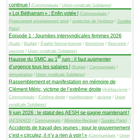
continue
!
(
Communiqués
/
Union syndicale Solidaires
)
«
Loi Bétharram
» : Enfin votée
!
(
Communiqués
/
Financement enseignement privé
/
protection de l’enfance
/
Sundep
Paris
)
Épisode 1 : Journées intersyndicales femmes 2026
(
Audio
/
Budget
/
Égalité femme-homme
/
féminisme
/
Rencontre
/
sexisme
/
Union syndicale Solidaires
)
er
Hausse du
SMIC
au 1
juin : il faut augmenter
d’urgence tous les salaires
!
(
Budget
/
Communiqués
/
rémunération
/
Union syndicale Solidaires
)
Rassemblement et manifestation en mémoire de
Clément Méric, victime de l’extrême droite
(
Antifascisme
/
Communiqués
/
Extrême droite
/
manifestation
/
racisme
/
Union
syndicale Solidaires
)
9 juin 2026 : le statut des
AESH
se gagne maintenant
!
(
AESH
/
AED
/
Communiqués
/
Ministère-Rectorat
/
Sundep
Paris
)
Accidents de travail des jeunes : pour le gouvernement
c’est «
circulez, il n’y a rien à voir
!
»
(
Communiqués
/
Union