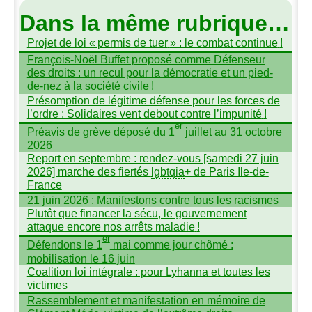
Dans la même rubrique…
Projet de loi «
permis de tuer
» : le combat continue
!
François-Noël Buffet proposé comme Défenseur
des droits : un recul pour la démocratie et un pied-
de-nez à la société civile
!
Présomption de légitime défense pour les forces de
l’ordre : Solidaires vent debout contre l’impunité
!
er
Préavis de grève déposé du 1
juillet au 31 octobre
2026
Report en septembre : rendez-vous [samedi 27 juin
2026] marche des fiertés
lgbtqia
+ de Paris Ile-de-
France
21 juin 2026 : Manifestons contre tous les racismes
Plutôt que financer la sécu, le gouvernement
attaque encore nos arrêts maladie
!
er
Défendons le 1
mai comme jour chômé :
mobilisation le 16 juin
Coalition loi intégrale : pour Lyhanna et toutes les
victimes
Rassemblement et manifestation en mémoire de