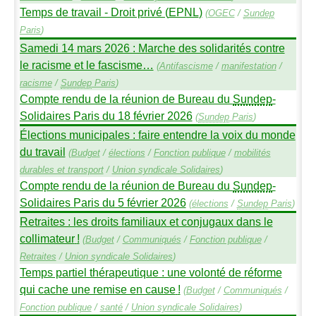
Temps de travail - Droit privé (
EPNL
)
(
OGEC
/
Sundep
Paris
)
Samedi 14 mars 2026 : Marche des solidarités contre
le racisme et le fascisme…
(
Antifascisme
/
manifestation
/
racisme
/
Sundep
Paris
)
Compte rendu de la réunion de Bureau du
Sundep
-
Solidaires Paris du 18 février 2026
(
Sundep
Paris
)
Élections municipales : faire entendre la voix du monde
du travail
(
Budget
/
élections
/
Fonction publique
/
mobilités
durables et transport
/
Union syndicale Solidaires
)
Compte rendu de la réunion de Bureau du
Sundep
-
Solidaires Paris du 5 février 2026
(
élections
/
Sundep
Paris
)
Retraites : les droits familiaux et conjugaux dans le
collimateur
!
(
Budget
/
Communiqués
/
Fonction publique
/
Retraites
/
Union syndicale Solidaires
)
Temps partiel thérapeutique : une volonté de réforme
qui cache une remise en cause
!
(
Budget
/
Communiqués
/
Fonction publique
/
santé
/
Union syndicale Solidaires
)