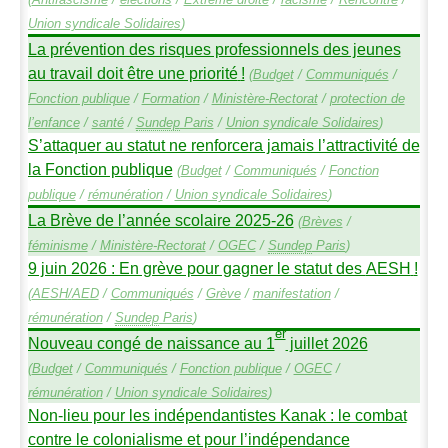
Union syndicale Solidaires
)
La prévention des risques professionnels des jeunes
au travail doit être une priorité
!
(
Budget
/
Communiqués
/
Fonction publique
/
Formation
/
Ministère-Rectorat
/
protection de
l’enfance
/
santé
/
Sundep
Paris
/
Union syndicale Solidaires
)
S’attaquer au statut ne renforcera jamais l’attractivité de
la Fonction publique
(
Budget
/
Communiqués
/
Fonction
publique
/
rémunération
/
Union syndicale Solidaires
)
La Brève de l’année scolaire 2025-26
(
Brèves
/
féminisme
/
Ministère-Rectorat
/
OGEC
/
Sundep
Paris
)
9 juin 2026 : En grève pour gagner le statut des
AESH
!
(
AESH
/
AED
/
Communiqués
/
Grève
/
manifestation
/
rémunération
/
Sundep
Paris
)
er
Nouveau congé de naissance au 1
juillet 2026
(
Budget
/
Communiqués
/
Fonction publique
/
OGEC
/
rémunération
/
Union syndicale Solidaires
)
Non-lieu pour les indépendantistes Kanak : le combat
contre le colonialisme et pour l’indépendance