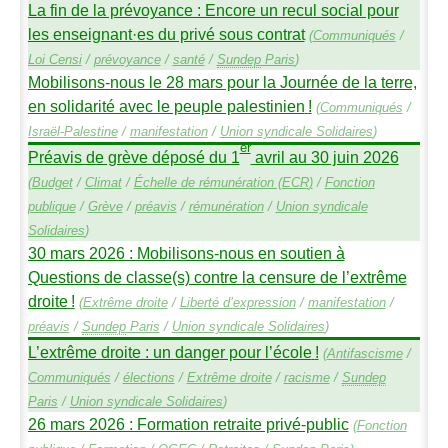
La fin de la prévoyance : Encore un recul social pour
les enseignant
·
es du privé sous contrat
(
Communiqués
/
Loi Censi
/
prévoyance
/
santé
/
Sundep
Paris
)
Mobilisons-nous le 28 mars pour la Journée de la terre,
en solidarité avec le peuple palestinien
!
(
Communiqués
/
Israël-Palestine
/
manifestation
/
Union syndicale Solidaires
)
er
Préavis de grève déposé du 1
avril au 30 juin 2026
(
Budget
/
Climat
/
Échelle de rémunération (
ECR
)
/
Fonction
publique
/
Grève
/
préavis
/
rémunération
/
Union syndicale
Solidaires
)
30 mars 2026 : Mobilisons-nous en soutien à
Questions de classe(s) contre la censure de l’extrême
droite
!
(
Extrême droite
/
Liberté d’expression
/
manifestation
/
préavis
/
Sundep
Paris
/
Union syndicale Solidaires
)
L’extrême droite : un danger pour l’école
!
(
Antifascisme
/
Communiqués
/
élections
/
Extrême droite
/
racisme
/
Sundep
Paris
/
Union syndicale Solidaires
)
26 mars 2026 : Formation retraite privé-public
(
Fonction