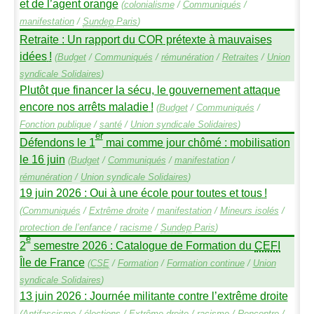
et de l’agent orange
(
colonialisme
/
Communiqués
/
manifestation
/
Sundep
Paris
)
Retraite : Un rapport du
COR
prétexte à mauvaises
idées
!
(
Budget
/
Communiqués
/
rémunération
/
Retraites
/
Union
syndicale Solidaires
)
Plutôt que financer la sécu, le gouvernement attaque
encore nos arrêts maladie
!
(
Budget
/
Communiqués
/
Fonction publique
/
santé
/
Union syndicale Solidaires
)
er
Défendons le 1
mai comme jour chômé : mobilisation
le 16 juin
(
Budget
/
Communiqués
/
manifestation
/
rémunération
/
Union syndicale Solidaires
)
19 juin 2026 : Oui à une école pour toutes et tous
!
(
Communiqués
/
Extrême droite
/
manifestation
/
Mineurs isolés
/
protection de l’enfance
/
racisme
/
Sundep
Paris
)
e
2
semestre 2026 : Catalogue de Formation du
CEFI
Île de France
(
CSE
/
Formation
/
Formation continue
/
Union
syndicale Solidaires
)
13 juin 2026 : Journée militante contre l’extrême droite
(
Antifascisme
/
élections
/
Extrême droite
/
racisme
/
Rencontre
/