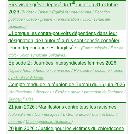
er
Préavis de grève déposé du 1
juillet au 31 octobre
2026
(
Budget
/
Climat
/
Égalité femme-homme
/
Fonction
publique
/
Grève
/
préavis
/
rémunération
/
Union syndicale
Solidaires
)
«
Lorsque les contre-pouvoirs dépendent, dans leur
désignation, de l’autorité qu’ils sont censés contrôler,
leur indépendance est fragilisée
»
(
Communiqués
/
État de
droit
/
Union syndicale Solidaires
)
Épisode 2 : Journées intersyndicales femmes 2026
(
Égalité femme-homme
/
féminisme
/
Rencontre
/
sexisme
/
Union
syndicale Solidaires
)
Compte rendu de la réunion de Bureau du 16 juin 2026
(
Antifascisme
/
élections
/
Extrême droite
/
protection de l’enfance
/
Sundep
Paris
)
21 juin 2026 : Manifestons contre tous les racismes
(
colonialisme
/
Communiqués
/
Extrême droite
/
manifestation
/
racisme
/
Union syndicale Solidaires
)
20 juin 2026 : Justice pour les victimes du chlordecone