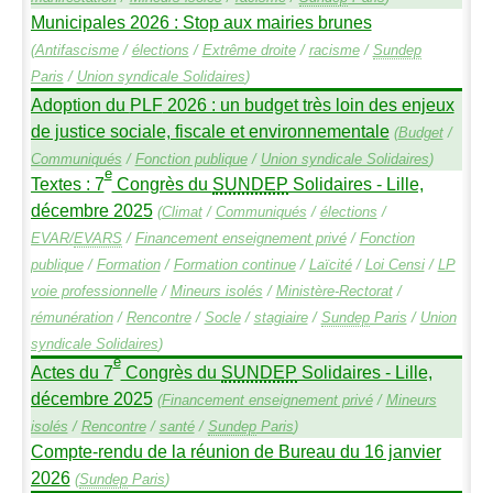
Municipales 2026 : Stop aux mairies brunes
(
Antifascisme
/
élections
/
Extrême droite
/
racisme
/
Sundep
Paris
/
Union syndicale Solidaires
)
Adoption du
PLF
2026 : un budget très loin des enjeux
de justice sociale, fiscale et environnementale
(
Budget
/
Communiqués
/
Fonction publique
/
Union syndicale Solidaires
)
e
Textes : 7
Congrès du
SUNDEP
Solidaires - Lille,
décembre 2025
(
Climat
/
Communiqués
/
élections
/
EVAR
/
EVARS
/
Financement enseignement privé
/
Fonction
publique
/
Formation
/
Formation continue
/
Laïcité
/
Loi Censi
/
LP
voie professionnelle
/
Mineurs isolés
/
Ministère-Rectorat
/
rémunération
/
Rencontre
/
Socle
/
stagiaire
/
Sundep
Paris
/
Union
syndicale Solidaires
)
e
Actes du 7
Congrès du
SUNDEP
Solidaires - Lille,
décembre 2025
(
Financement enseignement privé
/
Mineurs
isolés
/
Rencontre
/
santé
/
Sundep
Paris
)
Compte-rendu de la réunion de Bureau du 16 janvier
2026
(
Sundep
Paris
)