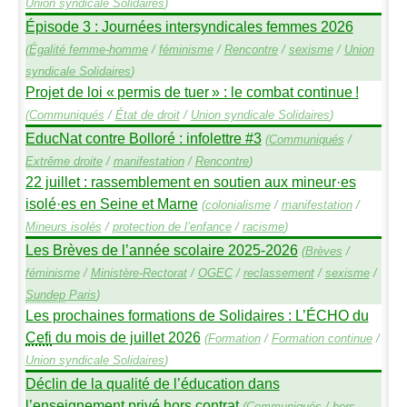
Union syndicale Solidaires
)
Épisode 3 : Journées intersyndicales femmes 2026
(
Égalité femme-homme
/
féminisme
/
Rencontre
/
sexisme
/
Union
syndicale Solidaires
)
Projet de loi «
permis de tuer
» : le combat continue
!
(
Communiqués
/
État de droit
/
Union syndicale Solidaires
)
EducNat contre Bolloré : infolettre #3
(
Communiqués
/
Extrême droite
/
manifestation
/
Rencontre
)
22 juillet : rassemblement en soutien aux mineur
·
es
isolé
·
es en Seine et Marne
(
colonialisme
/
manifestation
/
Mineurs isolés
/
protection de l’enfance
/
racisme
)
Les Brèves de l’année scolaire 2025-2026
(
Brèves
/
féminisme
/
Ministère-Rectorat
/
OGEC
/
reclassement
/
sexisme
/
Sundep
Paris
)
Les prochaines formations de Solidaires : L’É
CHO
du
Cefi
du mois de juillet 2026
(
Formation
/
Formation continue
/
Union syndicale Solidaires
)
Déclin de la qualité de l’éducation dans
l’enseignement privé hors contrat
(
Communiqués
/
hors