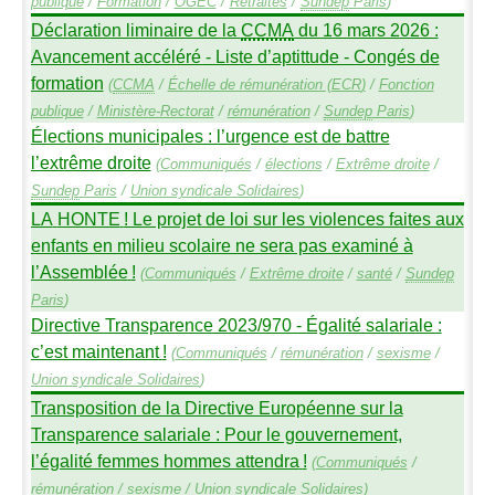
publique
/
Formation
/
OGEC
/
Retraites
/
Sundep
Paris
)
Déclaration liminaire de la
CCMA
du 16 mars 2026 :
Avancement accéléré - Liste d’aptittude - Congés de
formation
(
CCMA
/
Échelle de rémunération (
ECR
)
/
Fonction
publique
/
Ministère-Rectorat
/
rémunération
/
Sundep
Paris
)
Élections municipales : l’urgence est de battre
l’extrême droite
(
Communiqués
/
élections
/
Extrême droite
/
Sundep
Paris
/
Union syndicale Solidaires
)
LA
HONTE
! Le projet de loi sur les violences faites aux
enfants en milieu scolaire ne sera pas examiné à
l’Assemblée
!
(
Communiqués
/
Extrême droite
/
santé
/
Sundep
Paris
)
Directive Transparence 2023/970 - Égalité salariale :
c’est maintenant
!
(
Communiqués
/
rémunération
/
sexisme
/
Union syndicale Solidaires
)
Transposition de la Directive Européenne sur la
Transparence salariale : Pour le gouvernement,
l’égalité femmes hommes attendra
!
(
Communiqués
/
rémunération
/
sexisme
/
Union syndicale Solidaires
)