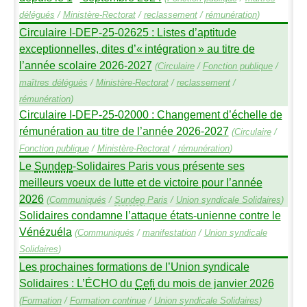
délégués
/
Ministère-Rectorat
/
reclassement
/
rémunération
)
Circulaire I-
DEP
-25-02625 : Listes d’aptitude
exceptionnelles, dites d’«
intégration
» au titre de
l’année scolaire 2026-2027
(
Circulaire
/
Fonction publique
/
maîtres délégués
/
Ministère-Rectorat
/
reclassement
/
rémunération
)
Circulaire I-
DEP
-25-02000 : Changement d’échelle de
rémunération au titre de l’année 2026-2027
(
Circulaire
/
Fonction publique
/
Ministère-Rectorat
/
rémunération
)
Le
Sundep
-Solidaires Paris vous présente ses
meilleurs voeux de lutte et de victoire pour l’année
2026
(
Communiqués
/
Sundep
Paris
/
Union syndicale Solidaires
)
Solidaires condamne l’attaque états-unienne contre le
Vénézuéla
(
Communiqués
/
manifestation
/
Union syndicale
Solidaires
)
Les prochaines formations de l’Union syndicale
Solidaires : L’É
CHO
du
Cefi
du mois de janvier 2026
(
Formation
/
Formation continue
/
Union syndicale Solidaires
)