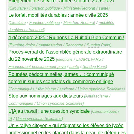
Allègement de service : année scolaire 2026-2027
(
Circulaire
/
Fonction publique
/
Ministère-Rectorat
/
santé
)
Le forfait mobilités durables : année civile 2025
(
Circulaire
/
Fonction publique
/
Ministère-Rectorat
/
mobilités
durables et transport
)
4 décembre 2025 : Ruinons La Nuit du Bien Commun
!
(
Extrême droite
/
manifestation
/
Rencontre
/
Sundep
Paris
)
Procès-verbal de l’assemblée générale extraordinaire
du 22 novembre 2025
(
élections
/
EVAR
/
EVARS
/
Financement enseignement privé
/
santé
/
Sundep
Paris
)
Poupées pédocriminelles, armes… : communiqué
commun sur les scandales du commerce en ligne
(
Communiqués
/
féminisme
/
sexisme
/
Union syndicale Solidaires
)
Stop aux hommages aux dictateurs
(
Antifascisme
/
Communiqués
/
Union syndicale Solidaires
)
L’
IA
au travail : une question syndicale
(
Communiqués
/
IA
/
Union syndicale Solidaires
)
Un «
rallye citoyen
» qui stigmatise les élèves de lycée
professionnel en les plaçant dans la peau de détenu
·
es