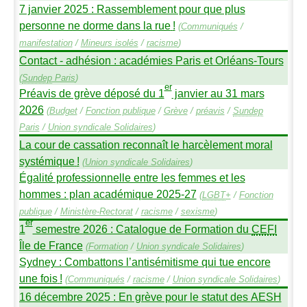
7 janvier 2025 : Rassemblement pour que plus
personne ne dorme dans la rue
!
(
Communiqués
/
manifestation
/
Mineurs isolés
/
racisme
)
Contact - adhésion : académies Paris et Orléans-Tours
(
Sundep
Paris
)
er
Préavis de grève déposé du 1
janvier au 31 mars
2026
(
Budget
/
Fonction publique
/
Grève
/
préavis
/
Sundep
Paris
/
Union syndicale Solidaires
)
La cour de cassation reconnaît le harcèlement moral
systémique
!
(
Union syndicale Solidaires
)
Égalité professionnelle entre les femmes et les
hommes : plan académique 2025-27
(
LGBT
+
/
Fonction
publique
/
Ministère-Rectorat
/
racisme
/
sexisme
)
er
1
semestre 2026 : Catalogue de Formation du
CEFI
Île de France
(
Formation
/
Union syndicale Solidaires
)
Sydney : Combattons l’antisémitisme qui tue encore
une fois
!
(
Communiqués
/
racisme
/
Union syndicale Solidaires
)
16 décembre 2025 : En grève pour le statut des
AESH