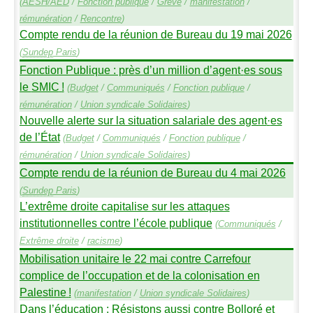
(
AESH
/
AED
/
Fonction publique
/
Grève
/
manifestation
/
rémunération
/
Rencontre
)
Compte rendu de la réunion de Bureau du 19 mai 2026
(
Sundep
Paris
)
Fonction Publique : près d’un million d’agent
·
es sous
le
SMIC
!
(
Budget
/
Communiqués
/
Fonction publique
/
rémunération
/
Union syndicale Solidaires
)
Nouvelle alerte sur la situation salariale des agent
·
es
de l’État
(
Budget
/
Communiqués
/
Fonction publique
/
rémunération
/
Union syndicale Solidaires
)
Compte rendu de la réunion de Bureau du 4 mai 2026
(
Sundep
Paris
)
L’extrême droite capitalise sur les attaques
institutionnelles contre l’école publique
(
Communiqués
/
Extrême droite
/
racisme
)
Mobilisation unitaire le 22 mai contre Carrefour
complice de l’occupation et de la colonisation en
Palestine
!
(
manifestation
/
Union syndicale Solidaires
)
Dans l’éducation : Résistons aussi contre Bolloré et