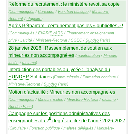
Réforme du recrutement : le ministère revoit sa copie
(
Communiqués
/
Concours
/
Fonction publique
/
Ministère-
Rectorat
/
stagiaire
)
Après Bétharram : certainement pas les «
oubliettes
»
!
(
Communiqués
/
EVAR
/
EVARS
/
Financement enseignement
privé
/
Laïcité
/
Ministère-Rectorat
/
SGEC
/
Sundep
Paris
)
28 janvier 2026 : Rassemblement de soutien aux
mineur
·
es non accompagné
·
es
(
manifestation
/
Mineurs
isolés
/
racisme
)
Interdiction des portables au lycée : l’analyse du
SUNDEP
Solidaires
(
Communiqués
/
Formation continue
/
Ministère-Rectorat
/
Sundep
Paris
)
Motion d’actualité : Mineur
·
es non accompagné
·
es
(
Communiqués
/
Mineurs isolés
/
Ministère-Rectorat
/
racisme
/
Sundep
Paris
)
Campagne sur les positions administratives des
d
enseignant
·
es du 2
degré au titre de l’anné 2026-2027
(
Circulaire
/
Fonction publique
/
maîtres délégués
/
Ministère-