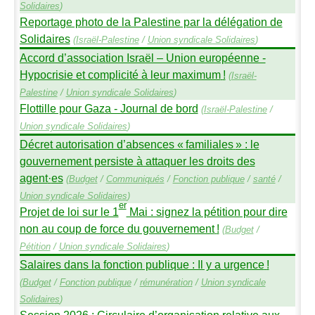
Solidaires
)
Reportage photo de la Palestine par la délégation de
Solidaires
(
Israël-Palestine
/
Union syndicale Solidaires
)
Accord d’association Israël – Union européenne -
Hypocrisie et complicité à leur maximum
!
(
Israël-
Palestine
/
Union syndicale Solidaires
)
Flottille pour Gaza - Journal de bord
(
Israël-Palestine
/
Union syndicale Solidaires
)
Décret autorisation d’absences «
familiales
» : le
gouvernement persiste à attaquer les droits des
agent
·
es
(
Budget
/
Communiqués
/
Fonction publique
/
santé
/
Union syndicale Solidaires
)
er
Projet de loi sur le 1
Mai : signez la pétition pour dire
non au coup de force du gouvernement
!
(
Budget
/
Pétition
/
Union syndicale Solidaires
)
Salaires dans la fonction publique : Il y a urgence
!
(
Budget
/
Fonction publique
/
rémunération
/
Union syndicale
Solidaires
)
Session 2026 : Circulaire d’organisation relative aux