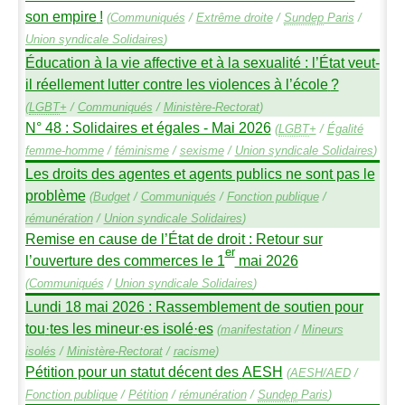
son empire
!
(
Communiqués
/
Extrême droite
/
Sundep
Paris
/
Union syndicale Solidaires
)
Éducation à la vie affective et à la sexualité : l’État veut-
il réellement lutter contre les violences à l’école
?
(
LGBT
+
/
Communiqués
/
Ministère-Rectorat
)
N° 48 : Solidaires et égales - Mai 2026
(
LGBT
+
/
Égalité
femme-homme
/
féminisme
/
sexisme
/
Union syndicale Solidaires
)
Les droits des agentes et agents publics ne sont pas le
problème
(
Budget
/
Communiqués
/
Fonction publique
/
rémunération
/
Union syndicale Solidaires
)
Remise en cause de l’État de droit : Retour sur
er
l’ouverture des commerces le 1
mai 2026
(
Communiqués
/
Union syndicale Solidaires
)
Lundi 18 mai 2026 : Rassemblement de soutien pour
tou
·
tes les mineur
·
es isolé
·
es
(
manifestation
/
Mineurs
isolés
/
Ministère-Rectorat
/
racisme
)
Pétition pour un statut décent des
AESH
(
AESH
/
AED
/
Fonction publique
/
Pétition
/
rémunération
/
Sundep
Paris
)