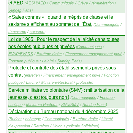
et
AED
(
AESH
/
AED
/
Communiqués
/
Grève
/
rémunération
/
Sundep
Paris
)
«
Sales connes
» : quand le mépris de classe et le
sexisme s’affichent au sommet de l’État.
(
Communiqués
/
féminisme
/
sexisme
)
Loi de 1905 : Pour le respect de la laïcité dans toutes
nos écoles publiques et privées
(
Communiqués
/
EVAR
/
EVARS
/
Extrême droite
/
Financement enseignement privé
/
Fonction publique
/
Laïcité
/
Sundep
Paris
)
Protocle et contrôle des établissements privés sous
contrat
(
entretien
/
Financement enseignement privé
/
Fonction
publique
/
Laïcité
/
Ministère-Rectorat
/
protocole
)
Service militaire vololontaire (
SMV
) : militarisation de la
jeunesse, c’est toujours non
!
(
Communiqués
/
Fonction
publique
/
Ministère-Rectorat
/
SNU
/
SMV
/
Sundep
Paris
)
Déclaration du Bureau national du 4 décembre 2025
(
Budget
/
chômage
/
Communiqués
/
Extrême droite
/
Liberté
d’expression
/
Retraites
/
Union syndicale Solidaires
)