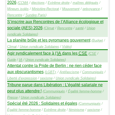
2026
(
CCMA
/
élections
/
Extrême droite
/
maîtres délégués
/
Mineurs isolés
/
Ministère-Rectorat
/
Mouvement
/
prévoyance
/
Rencontre
/
Sundep
Paris
)
S’inscrire aux Rencontres de l’Alliance écologique et
sociale (
AES
) 2026
(
Climat
/
Rencontre
/
santé
/
Union
syndicale Solidaires
)
La planète brûle et les pyromanes gouvernent
(
Budget
/
Climat
/
Union syndicale Solidaires
/
Vidéo
)
Agir syndicalement face à l’
IA
dans les
CSE
(
CSE
/
Guide
/
IA
/
Union syndicale Solidaires
)
Attentat contre la Pride de Berlin : ne rien céder face
aux obscurantismes
(
LGBT
+
/
Antifascisme
/
Communiqués
/
Liberté d’expression
/
sexisme
/
Union syndicale Solidaires
)
Tribune parue dans Libération : L’égalité salariale ne
peut plus attendre
!
(
Communiqués
/
Égalité femme-homme
/
Presse
/
Union syndicale Solidaires
)
Spécial été 2026 : Solidaires et égales
(
Communiqués
/
Égalité femme-homme
/
Extrême droite
/
féminisme
/
sexisme
/