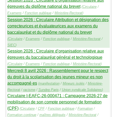
épreuves du diplôme national du brevet
(
Circulaire
/
Examens
/
Fonction publique
/
Ministère-Rectorat
)
Session 2026 : Circulaire Attribution et désignation des
correcteurices et évaluateurices aux examens du
baccalauréat et du diplôme national du brevet
(
Circulaire
/
Examens
/
Fonction publique
/
Ministère-Rectorat
/
SIEC
)
Session 2026 : Circulaire d’organisation relative aux
épreuves du baccalauréat général et technologique
(
Circulaire
/
Examens
/
Fonction publique
/
Ministère-Rectorat
)
Mercredi 8 avril 2026 : Rassemblement pour le respect
du droit à la scolarisation des jeunes mineur
·
es non
accompagné
·
es
(
manifestation
/
Mineurs isolés
/
Ministère-
Rectorat
/
racisme
/
Sundep
Paris
/
Union syndicale Solidaires
)
Circulaire I-
EAFC
-26-000471 : Campagne 2026-27 de
mobilisation de son compte personnel de formation
(
CPF
)
(
Circulaire
/
CPF
/
Fonction publique
/
Formation
/
Formation continue
/
maîtres délégués
/
Ministère-Rectorat
/