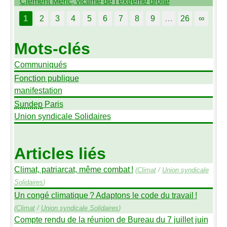
Clément Méric, victime de l’extrême droite
1
2
3
4
5
6
7
8
9
…
26
∞
Mots-clés
Communiqués
Fonction publique
manifestation
Sundep
Paris
Union syndicale Solidaires
Articles liés
Climat, patriarcat, même combat
!
(
Climat
/
Union syndicale
Solidaires
)
Un congé climatique
? Adaptons le code du travail
!
(
Climat
/
Union syndicale Solidaires
)
Compte rendu de la réunion de Bureau du 7 juillet juin