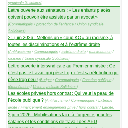
syndicale Solidaires
)
Lettre ouverte aux sénateurs : «
Les enfants placés
doivent pouvoir être assistés par un avocat
»
(
Communiqués
/
protection de l’enfance
/
Union syndicale
Solidaires
)
21 juin 2026 : Mettons un «
coup
KO
» au racisme, à
toutes les discriminations et à l’extrême droite
(
Antifascisme
/
Communiqués
/
Extrême droite
/
manifestation
/
racisme
/
Union syndicale Solidaires
)
Lettre ouverte intersyndicale au Premier ministre : Ce
n’est pas le travail qui pèse trop, c’est sa rétribution qui
pèse trop peu
!
(
Budget
/
Communiqués
/
Fonction publique
/
rémunération
/
Union syndicale Solidaires
)
Les écoles privées hors contrat : Qui veut la peau de
l’école publique
?
(
Antifascisme
/
Communiqués
/
Extrême
droite
/
Financement enseignement privé
/
hors contrat
/
Laïcité
)
2 juin 2026 : Mobilisations face à l’urgence pour les
salaires et les conditions de travail des
AED