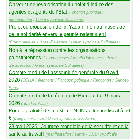
On veut une revalorisation du point d’indice des
agentes et agents de l’État
(
Fonction publique
/
rémunération
/
Union syndicale Solidaires
)
Projet ou proposition de loi Yadan : non au muselage
de la solidarité envers le peuple palestinien
!
(
Communiqués
/
Israël-Palestine
/
Union syndicale Solidaires
)
Non à la répression contre les organisations
palestiniennes
(
Communiqués
/
Israël-Palestine
/
Liberté
d’expression
/
Union syndicale Solidaires
)
Compte rendu de l’asssemblée générale du 9 avril
2026
(
CCMA
/
élections
/
Fonction publique
/
Rencontre
/
Sundep
Paris
)
Compte rendu de la réunion de Bureau du 19 mars
2026
(
Sundep
Paris
)
Pour la gratuité de la justice :
NON
au timbre fiscal à 50
€
(
Budget
/
Pétition
/
Union syndicale Solidaires
)
28 avril 2026 : Journée mondiale de la sécurité et de la
santé au travail
!
(
manifestation
/
santé
/
Union syndicale