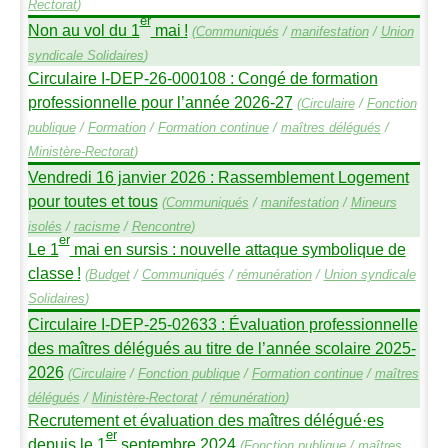
Rectorat
)
er
Non au vol du 1
mai
!
(
Communiqués
/
manifestation
/
Union
syndicale Solidaires
)
Circulaire I-
DEP
-26-000108 : Congé de formation
professionnelle pour l’année 2026-27
(
Circulaire
/
Fonction
publique
/
Formation
/
Formation continue
/
maîtres délégués
/
Ministère-Rectorat
)
Vendredi 16 janvier 2026 : Rassemblement Logement
pour toutes et tous
(
Communiqués
/
manifestation
/
Mineurs
isolés
/
racisme
/
Rencontre
)
er
Le 1
mai en sursis : nouvelle attaque symbolique de
classe
!
(
Budget
/
Communiqués
/
rémunération
/
Union syndicale
Solidaires
)
Circulaire I-
DEP
-25-02633 : Évaluation professionnelle
des maîtres délégués au titre de l’année scolaire 2025-
2026
(
Circulaire
/
Fonction publique
/
Formation continue
/
maîtres
délégués
/
Ministère-Rectorat
/
rémunération
)
Recrutement et évaluation des maîtres délégué
·
es
er
depuis le 1
septembre 2024
(
Fonction publique
/
maîtres