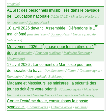
stagiaire
)
AESH
: des personnels invisibilisés dans le paysage
de l’Éducation nationale
(
AESH
/
AED
/
Ministère-Rectorat
/
rémunération
/
Sundep
Paris
)
er
10 avril 2026 devant l’Assemblée : Défendons le 1
mai chômé
(
manifestation
/
Sundep
Paris
/
Union syndicale
Solidaires
)
e
er
Mouvement 2026 : 2
phase pour les maîtres du 1
degré
(
Circulaire
/
Fonction publique
/
Ministère-Rectorat
/
Mouvement
)
17 avril 2026 : Lancement du Manifeste pour une
démocratie du travail
(
Antifascisme
/
Climat
/
Communiqués
/
Rencontre
/
Union syndicale Solidaires
)
Madame et Messieurs les ministres, la sécurité des
jeunes doit être votre priorité
!
(
Communiqués
/
Ministère-
Rectorat
/
santé
/
Sundep
Paris
/
Union syndicale Solidaires
)
Contre l’extrême droite, construisons la riposte
syndicale
!
(
Communiqués
/
Extrême droite
/
racisme
)