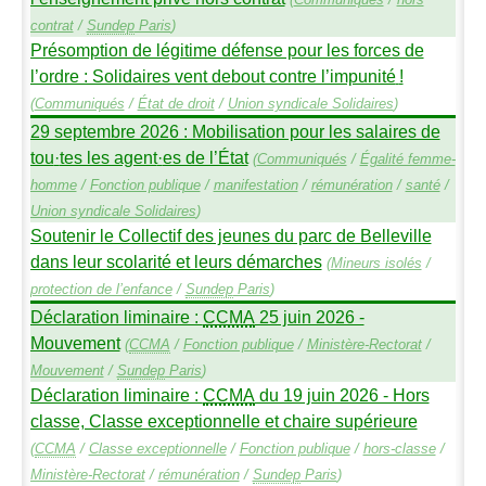
contrat
/
Sundep
Paris
)
Présomption de légitime défense pour les forces de
l’ordre : Solidaires vent debout contre l’impunité
!
(
Communiqués
/
État de droit
/
Union syndicale Solidaires
)
29 septembre 2026 : Mobilisation pour les salaires de
tou
·
tes les agent
·
es de l’État
(
Communiqués
/
Égalité femme-
homme
/
Fonction publique
/
manifestation
/
rémunération
/
santé
/
Union syndicale Solidaires
)
Soutenir le Collectif des jeunes du parc de Belleville
dans leur scolarité et leurs démarches
(
Mineurs isolés
/
protection de l’enfance
/
Sundep
Paris
)
Déclaration liminaire :
CCMA
25 juin 2026 -
Mouvement
(
CCMA
/
Fonction publique
/
Ministère-Rectorat
/
Mouvement
/
Sundep
Paris
)
Déclaration liminaire :
CCMA
du 19 juin 2026 - Hors
classe, Classe exceptionnelle et chaire supérieure
(
CCMA
/
Classe exceptionnelle
/
Fonction publique
/
hors-classe
/
Ministère-Rectorat
/
rémunération
/
Sundep
Paris
)