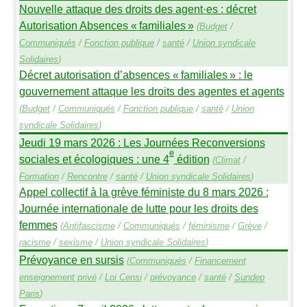
Nouvelle attaque des droits des agent
·
es : décret
Autorisation Absences «
familiales
»
(
Budget
/
Communiqués
/
Fonction publique
/
santé
/
Union syndicale
Solidaires
)
Décret autorisation d’absences «
familiales
» : le
gouvernement attaque les droits des agentes et agents
(
Budget
/
Communiqués
/
Fonction publique
/
santé
/
Union
syndicale Solidaires
)
Jeudi 19 mars 2026 : Les Journées Reconversions
e
sociales et écologiques : une 4
édition
(
Climat
/
Formation
/
Rencontre
/
santé
/
Union syndicale Solidaires
)
Appel collectif à la grève féministe du 8 mars 2026 :
Journée internationale de lutte pour les droits des
femmes
(
Antifascisme
/
Communiqués
/
féminisme
/
Grève
/
racisme
/
sexisme
/
Union syndicale Solidaires
)
Prévoyance en sursis
(
Communiqués
/
Financement
enseignement privé
/
Loi Censi
/
prévoyance
/
santé
/
Sundep
Paris
)