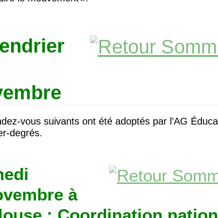
endrier
vembre
dez-vous suivants ont été adoptés par l’
AG
Éduca
er-degrés.
edi
ovembre à
louse : Coordination nation