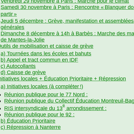
Vendredi 29 novembre à Paris : Marche pour le climat
Samedi 30 novembre à Paris : Rencontre «
Blanquer do
partir
»
Jeudi 5 décembre : Grève, manifestation et assemblées
générales
Dimanche 8 décembre à 14h à Barbès : Marche des m
de Mantes-la-Jolie
utils de mobilisation et caisse de grève
a) Tournées dans les écoles et bahuts
b) Appel et tract commun en
IDF
c) Autocollants
d) Caisse de grève
nitiatives locales + Éducation Prioritaire + Répression
a) Initiatives locales (à compléter
!)
Réunion publique pour le 77 Nord :
Réunion publique du Collectif Éducation Montreuil-Bag
e
RIS
intersyndicale du 13
arrondissement :
Réunion publique pour le 92 :
b) Éducation Prioritaire
c) Répression à Nanterre