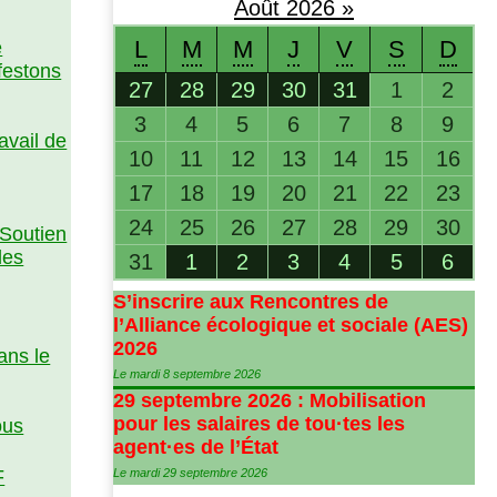
Août
2026
»
L
M
M
J
V
S
D
e
festons
27
28
29
30
31
1
2
3
4
5
6
7
8
9
avail de
10
11
12
13
14
15
16
17
18
19
20
21
22
23
24
25
26
27
28
29
30
 Soutien
des
31
1
2
3
4
5
6
S’inscrire aux Rencontres de
l’Alliance écologique et sociale (
AES
)
2026
ans le
Le mardi 8 septembre 2026
29 septembre 2026 : Mobilisation
pour les salaires de tou
·
tes les
ous
agent
·
es de l’État
F
Le mardi 29 septembre 2026