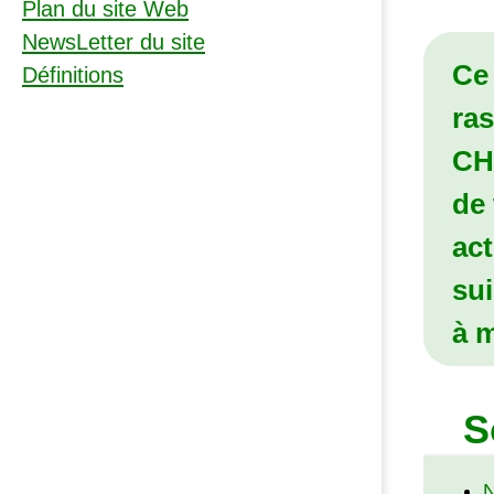
Plan du site Web
NewsLetter du site
Ce
Définitions
ras
CH
de 
act
sui
à 
S
N