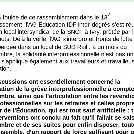
e
a foulée de ce rassemblement dans le 13
ssement, l’
AG
Éducation
IDF
inter-degrés s’est ré
 local intersyndical de la
SNCF
à Ivry, prêtée par 
ts. Déjà la veille, l’
AG
«
interpro et fronts de lutte
bergée dans un local de
SUD
Rail : à un mois du
bre, la solidarité interprofessionnelle n’est pas un
 s’applique également aux travailleurs et travailleu
tion.
scussions ont essentiellement concerné la
ation de la grève interprofessionnelle à compt
mbre, ainsi que l’articulation entre les revendi
rofessionnelles sur les retraites et celles propr
 de l’Éducation, qui est tout sauf artificielle : 
erventions ont conclu au fait qu’il fallait se sai
mbre et de ses suites pour enfin disposer, tout
nsemble, d’un rapport de force suffisant pour 