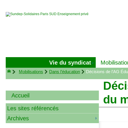
Vie du syndicat
Mobilisatio
Mobilisations
Dans l’éducation
Décisions de l’
AG
Édu
Déci
Accueil
du m
Les sites référencés
Archives