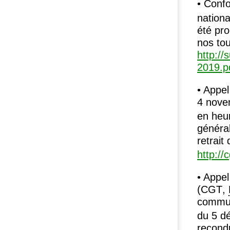
• Confo
nationa
été pro
nos to
http://
2019.p
• Appel
4 nove
en heur
généra
retrai
http://
• Appel
(
CGT
,
commun
du 5 d
recond