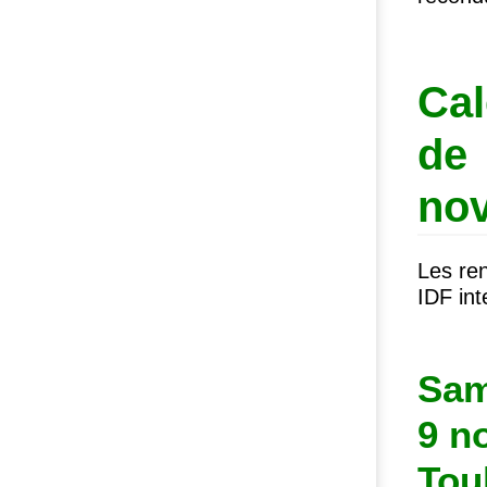
Cal
de
no
Les ren
IDF
int
Sam
9 n
Tou