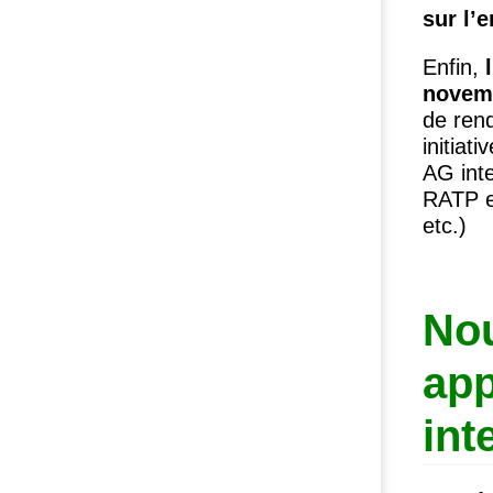
sur l’
Enfin,
l
novem
de rend
initiat
AG
int
RATP
etc.)
No
app
int