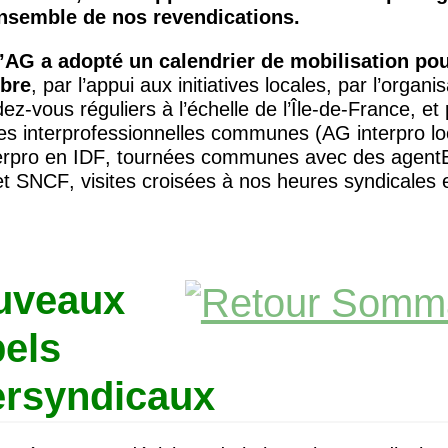
ensemble de nos revendications.
’
AG
a adopté un calendrier de mobilisation po
bre
, par l’appui aux initiatives locales, par l’organi
ez-vous réguliers à l’échelle de l’Île-de-France, et 
ives interprofessionnelles communes (
AG
interpro lo
erpro en
IDF
, tournées communes avec des agent
et
SNCF
, visites croisées à nos heures syndicales 
uveaux
els
ersyndicaux