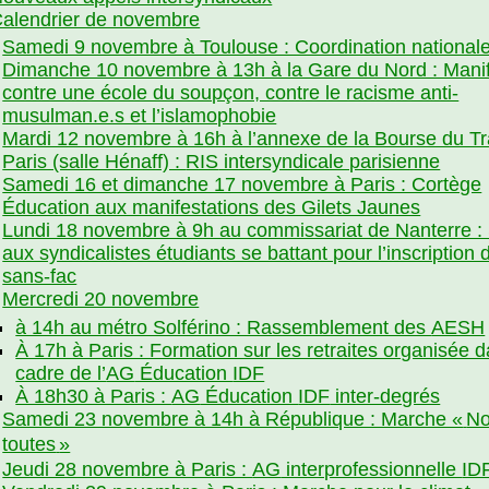
alendrier de novembre
Samedi 9 novembre à Toulouse : Coordination national
Dimanche 10 novembre à 13h à la Gare du Nord : Mani
contre une école du soupçon, contre le racisme anti-
musulman.e.s et l’islamophobie
Mardi 12 novembre à 16h à l’annexe de la Bourse du Tr
Paris (salle Hénaff) :
RIS
intersyndicale parisienne
Samedi 16 et dimanche 17 novembre à Paris : Cortège
Éducation aux manifestations des Gilets Jaunes
Lundi 18 novembre à 9h au commissariat de Nanterre :
aux syndicalistes étudiants se battant pour l’inscription 
sans-fac
Mercredi 20 novembre
à 14h au métro Solférino : Rassemblement des
AESH
À 17h à Paris : Formation sur les retraites organisée d
cadre de l’
AG
Éducation
IDF
À 18h30 à Paris :
AG
Éducation
IDF
inter-degrés
Samedi 23 novembre à 14h à République : Marche «
N
toutes
»
Jeudi 28 novembre à Paris :
AG
interprofessionnelle
ID