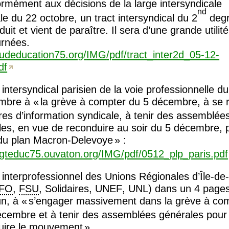
rmément aux décisions de la large intersyndicale
nd
le du 22 octobre, un tract intersyndical du 2
degr
duit et vient de paraître. Il sera d’une grande utilit
urnées.
sudeducation75.org/
IMG
/pdf/tract_inter2d_05-12-
df
 intersyndical parisien de la voie professionnelle du
mbre à «
la grève à compter du 5 décembre, à se r
es d’information syndicale, à tenir des assemblée
les, en vue de reconduire au soir du 5 décembre, p
t du plan Macron-Delevoye
» :
cgteduc75.ouvaton.org/
IMG
/pdf/0512_plp_paris.pdf
 interprofessionnel des Unions Régionales d’Île-de
FO
,
FSU
, Solidaires,
UNEF
,
UNL
) dans un 4 page
, à «
s’engager massivement dans la grève à co
écembre et à tenir des assemblées générales pour
uire le mouvement
».