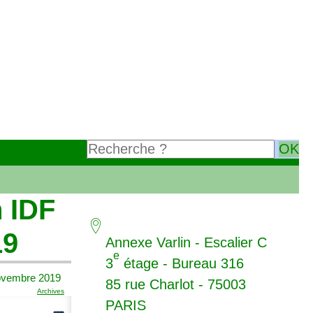
n
IDF
19
Annexe Varlin - Escalier C
e
3
étage - Bureau 316
novembre 2019
85 rue Charlot - 75003
Archives
PARIS