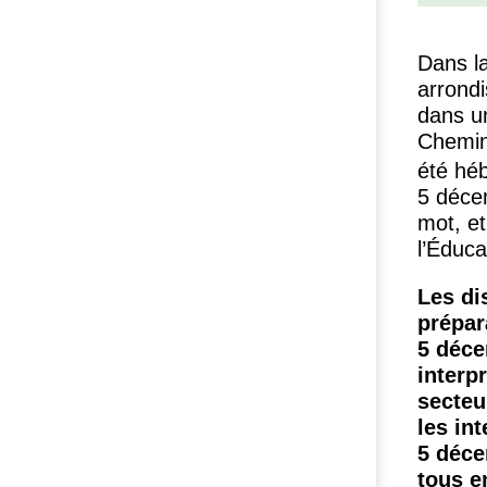
Dans l
arrondi
dans un
Chemino
été hé
5 décem
mot, et
l’Éduca
Les di
prépar
5 déce
interp
secteur
les int
5 déce
tous e