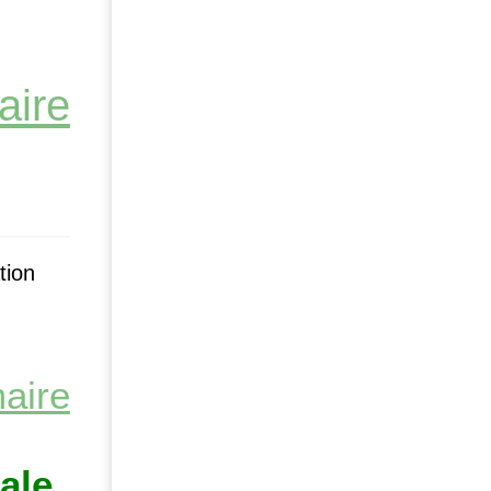
tion
ale