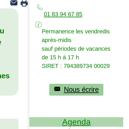
01 83 94 67 85
du
Permanence les vendredis
après-midis
e
sauf périodes de vacances
de 15 h à 17 h
SIRET
: 794389734 00029
mes
Nous écrire
Agenda