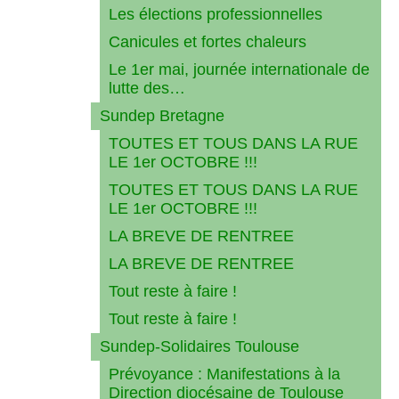
Les élections professionnelles
Canicules et fortes chaleurs
Le 1er mai, journée internationale de
lutte des…
Sundep Bretagne
TOUTES ET TOUS DANS LA RUE
LE 1er OCTOBRE !!!
TOUTES ET TOUS DANS LA RUE
LE 1er OCTOBRE !!!
LA BREVE DE RENTREE
LA BREVE DE RENTREE
Tout reste à faire !
Tout reste à faire !
Sundep-Solidaires Toulouse
Prévoyance : Manifestations à la
Direction diocésaine de Toulouse