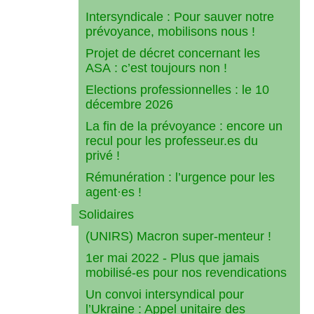
Intersyndicale : Pour sauver notre
prévoyance, mobilisons nous !
Projet de décret concernant les
ASA : c’est toujours non !
Elections professionnelles : le 10
décembre 2026
La fin de la prévoyance : encore un
recul pour les professeur.es du
privé !
Rémunération : l’urgence pour les
agent·es !
Solidaires
(UNIRS) Macron super-menteur !
1er mai 2022 - Plus que jamais
mobilisé-es pour nos revendications
Un convoi intersyndical pour
l’Ukraine : Appel unitaire des