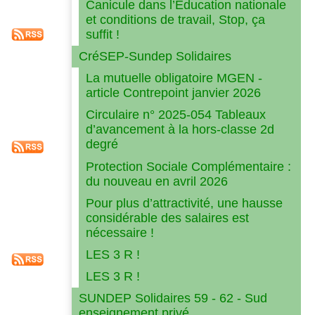
Canicule dans l’Éducation nationale
et conditions de travail, Stop, ça
suffit !
CréSEP-Sundep Solidaires
La mutuelle obligatoire MGEN -
article Contrepoint janvier 2026
Circulaire n° 2025-054 Tableaux
d’avancement à la hors-classe 2d
degré
Protection Sociale Complémentaire :
du nouveau en avril 2026
Pour plus d’attractivité, une hausse
considérable des salaires est
nécessaire !
LES 3 R !
LES 3 R !
SUNDEP Solidaires 59 - 62 - Sud
enseignement privé