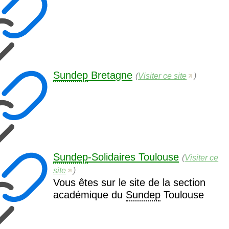
Sundep
Bretagne
(
Visiter ce site
)
Sundep
-Solidaires Toulouse
(
Visiter ce
site
)
Vous êtes sur le site de la section
académique du
Sundep
Toulouse