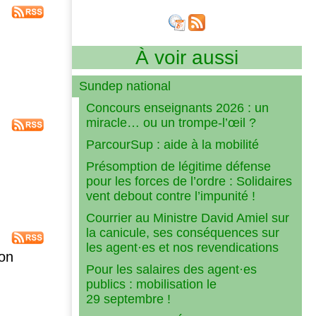
À voir aussi
Sundep national
Concours enseignants 2026 : un
miracle… ou un trompe-l’œil ?
ParcourSup : aide à la mobilité
Présomption de légitime défense
pour les forces de l’ordre : Solidaires
vent debout contre l’impunité !
Courrier au Ministre David Amiel sur
la canicule, ses conséquences sur
les agent·es et nos revendications
on
Pour les salaires des agent·es
publics : mobilisation le
29 septembre !