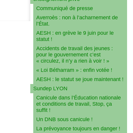
Communiqué de presse
Averroès : non à l’acharnement de
l’État.
AESH : en grève le 9 juin pour le
statut !
Accidents de travail des jeunes :
pour le gouvernement c’est
« circulez, il n’y a rien à voir ! »
« Loi Bétharram » : enfin votée !
AESH : le statut se joue maintenant !
Sundep LYON
Canicule dans l’Éducation nationale
et conditions de travail, Stop, ça
suffit !
Un DNB sous canicule !
La prévoyance toujours en danger !