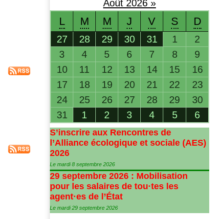
Août
2026
»
L
M
M
J
V
S
D
27
28
29
30
31
1
2
3
4
5
6
7
8
9
10
11
12
13
14
15
16
17
18
19
20
21
22
23
24
25
26
27
28
29
30
31
1
2
3
4
5
6
S’inscrire aux Rencontres de
l’Alliance écologique et sociale (
AES
)
2026
Le mardi 8 septembre 2026
29 septembre 2026 : Mobilisation
pour les salaires de tou
·
tes les
agent
·
es de l’État
Le mardi 29 septembre 2026