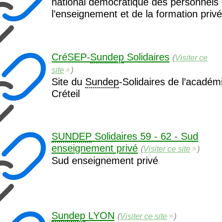
national démocratique des personnels
l’enseignement et de la formation privé
Cré
SEP
-
Sundep
Solidaires
(
Visiter ce
site
)
Site du
Sundep
-Solidaires de l’académ
Créteil
SUNDEP
Solidaires 59 - 62 - Sud
enseignement privé
(
Visiter ce site
)
Sud enseignement privé
Sundep
LYON
(
Visiter ce site
)