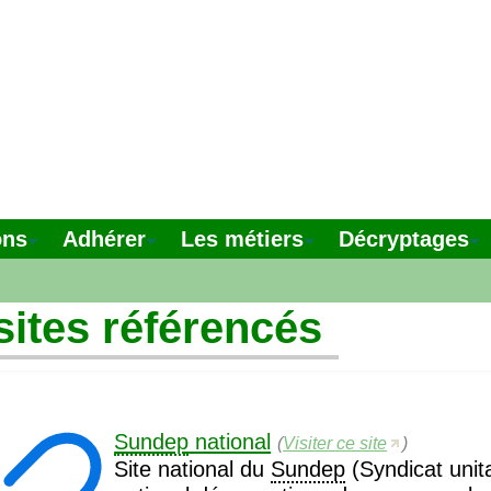
ons
Adhérer
Les métiers
Décryptages
sites référencés
Sundep
national
(
Visiter ce site
)
Site national du
Sundep
(Syndicat unit