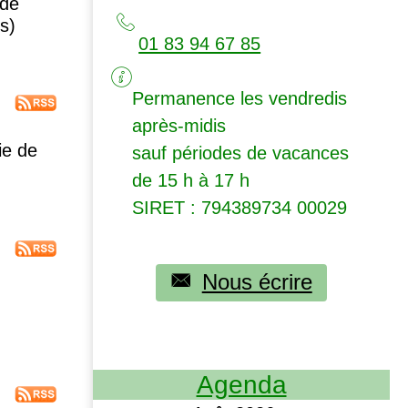
 de
s)
01 83 94 67 85
Permanence les vendredis
après-midis
ie de
sauf périodes de vacances
de 15 h à 17 h
SIRET
: 794389734 00029
Nous écrire
Agenda