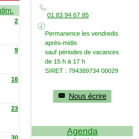
dim.
01 83 94 67 85
2
Permanence les vendredis
après-midis
9
sauf périodes de vacances
de 15 h à 17 h
SIRET
: 794389734 00029
16
Nous écrire
23
Agenda
30