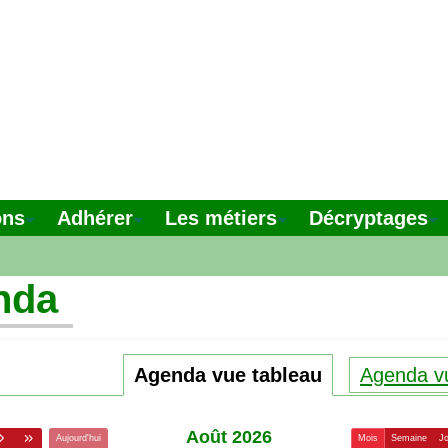
ons
Adhérer
Les métiers
Décryptages
nda
Agenda vue tableau
Agenda vu
août 2026
Aujourd'hui
Mois
Semaine
J