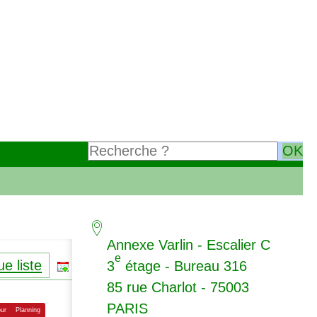
Annexe Varlin - Escalier C
e
e liste
3
étage - Bureau 316
85 rue Charlot - 75003
PARIS
our
Planning