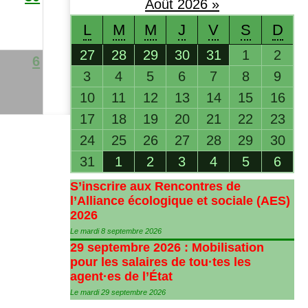
Août
2026
»
L
M
M
J
V
S
D
27
28
29
30
31
1
2
6
3
4
5
6
7
8
9
10
11
12
13
14
15
16
17
18
19
20
21
22
23
24
25
26
27
28
29
30
31
1
2
3
4
5
6
S’inscrire aux Rencontres de
l’Alliance écologique et sociale (
AES
)
2026
Le mardi 8 septembre 2026
29 septembre 2026 : Mobilisation
pour les salaires de tou
·
tes les
agent
·
es de l’État
Le mardi 29 septembre 2026