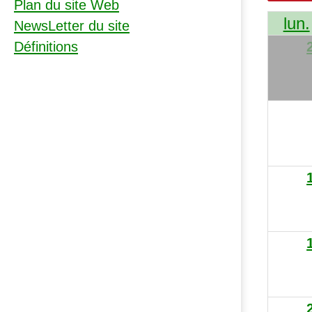
Plan du site Web
lun.
NewsLetter du site
Définitions