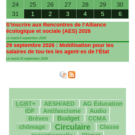
24
25
26
27
28
29
30
31
1
2
3
4
5
6
S’inscrire aux Rencontres de l’Alliance
écologique et sociale (
AES
) 2026
Le mardi 8 septembre 2026
29 septembre 2026 : Mobilisation pour les
salaires de tou
·
tes les agent
·
es de l’État
Le mardi 29 septembre 2026
21/1181
86/1181
9/1181
LGBT
+
AESH
/
AED
AG
Éducation
121/1181
28/1181
33/1181
IDF
Antifascisme
Audio
276/1181
176/1181
8/1181
Budget
Brèves
CCMA
548/1181
143/1181
Circulaire
chômage
Classe
119/1181
42/1181