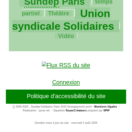
Sundep
Paris
temps
45/1181
1080/1181
Union
partiel
Théâtre
95/1181
syndicale Solidaires
Vidéo
Connexion
Politique d’accessibilité du site
©
2006-2026 , Sundep-Solidaires Paris SUD Enseignement privé
•
Mentions légales
•
Réalisation : pyrat.net
•
Squelette
SoyezCréateurs
propulsé par
SPIP
Dernière mise à jour du site : mercredi 5 août 2026