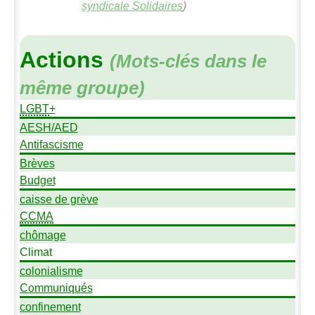
syndicale Solidaires
)
Actions
(Mots-clés dans le
même groupe)
LGBT
+
AESH
/
AED
Antifascisme
Brèves
Budget
caisse de grève
CCMA
chômage
Climat
colonialisme
Communiqués
confinement