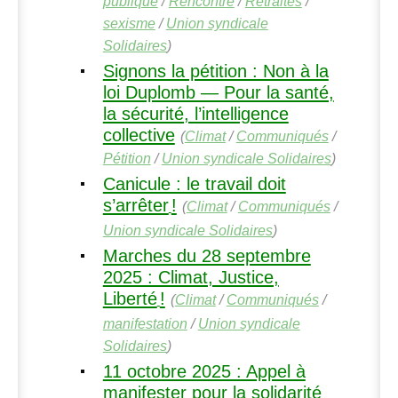
publique
/
Rencontre
/
Retraites
/
sexisme
/
Union syndicale
Solidaires
)
Signons la pétition : Non à la
loi Duplomb — Pour la santé,
la sécurité, l’intelligence
collective
(
Climat
/
Communiqués
/
Pétition
/
Union syndicale Solidaires
)
Canicule : le travail doit
s’arrêter
!
(
Climat
/
Communiqués
/
Union syndicale Solidaires
)
Marches du 28 septembre
2025 : Climat, Justice,
Liberté
!
(
Climat
/
Communiqués
/
manifestation
/
Union syndicale
Solidaires
)
11 octobre 2025 : Appel à
manifester pour la solidarité