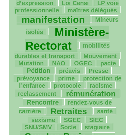
37/1181
44/1181
d’expression
Loi Censi
LP
voie
221/1181
852/1181
professionnelle
maîtres délégués
129/1181
manifestation
Mineurs
1142/1181
Ministère-
isolés
51/1181
Rectorat
mobilités
45/1181
32/1181
durables et transport
Mouvement
4/1181
63/1181
71/1181
381/1181
Mutation
NAO
OGEC
pacte
107/1181
16/1181
97/1181
Pétition
préavis
Presse
160/1181
42/1181
prévoyance
prime
protection de
4/1181
241/1181
164/1181
l’enfance
protocole
racisme
583/1181
377/1181
rémunération
reclassement
111/1181
Rencontre
rendez-vous de
731/1181
154/1181
166/1181
Retraites
carrière
santé
9/1181
43/1181
112/1181
sexisme
SGEC
SIEC
10/1181
116/1181
901/1181
SNU
/
SMV
Socle
stagiaire
46/1181