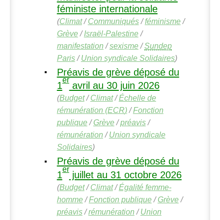
féministe internationale
(
Climat
/
Communiqués
/
féminisme
/
Grève
/
Israël-Palestine
/
manifestation
/
sexisme
/
Sundep
Paris
/
Union syndicale Solidaires
)
Préavis de grève déposé du
er
1
avril au 30 juin 2026
(
Budget
/
Climat
/
Échelle de
rémunération (
ECR
)
/
Fonction
publique
/
Grève
/
préavis
/
rémunération
/
Union syndicale
Solidaires
)
Préavis de grève déposé du
er
1
juillet au 31 octobre 2026
(
Budget
/
Climat
/
Égalité femme-
homme
/
Fonction publique
/
Grève
/
préavis
/
rémunération
/
Union