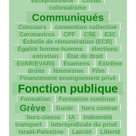
exceptionnelle
Climat
969/1181
colonialisme
104/1181
Communiqués
18/1181
65/1181
Concours
convention collective
4/1181
18/1181
9/1181
44/1181
Coronavirus
CPF
CSE
E3C
57/1181
Échelle de rémunération (
ECR
)
98/1181
4/1181
Égalité femme-homme
élections
108/1181
46/1181
entretien
État de droit
116/1181
168/1181
EVAR
/
EVARS
Examens
Extrême
184/1181
48/1181
43/1181
droite
féminisme
Film
1181/1181
Financement enseignement privé
Fonction publique
198/1181
100/1181
781/1181
Formation
Formation continue
24/1181
13/1181
163/1181
Grève
Guide
hors contrat
14/1181
9/1181
hors-classe
IA
Indemnité
28/1181
74/1181
transport
intersyndicale du privé
27/1181
140/1181
Israël-Palestine
Laïcité
Liberté