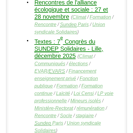
Rencontres de l’alliance
écologique et sociale : 27 et
28 novembre
(
Climat
/
Formation
/
Rencontre
/
Sundep
Paris
/
Union
syndicale Solidaires
)
e
Textes : 7
Congrès du
SUNDEP
Solidaires - Lille,
décembre 2025
(
Climat
/
Communiqués
/
élections
/
EVAR
/
EVARS
/
Financement
enseignement privé
/
Fonction
publique
/
Formation
/
Formation
continue
/
Laïcité
/
Loi Censi
/
LP
voie
professionnelle
/
Mineurs isolés
/
Ministère-Rectorat
/
rémunération
/
Rencontre
/
Socle
/
stagiaire
/
Sundep
Paris
/
Union syndicale
Solidaires
)