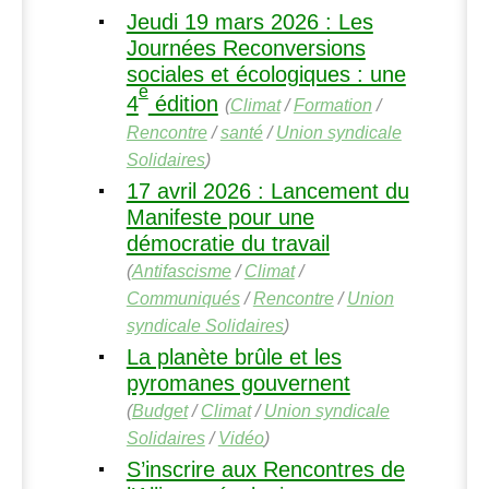
Jeudi 19 mars 2026 : Les
Journées Reconversions
sociales et écologiques : une
e
4
édition
(
Climat
/
Formation
/
Rencontre
/
santé
/
Union syndicale
Solidaires
)
17 avril 2026 : Lancement du
Manifeste pour une
démocratie du travail
(
Antifascisme
/
Climat
/
Communiqués
/
Rencontre
/
Union
syndicale Solidaires
)
La planète brûle et les
pyromanes gouvernent
(
Budget
/
Climat
/
Union syndicale
Solidaires
/
Vidéo
)
S’inscrire aux Rencontres de