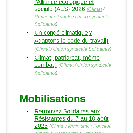
l’Alliance écologique et
sociale (
AES
) 2026
(
Climat
/
Rencontre
/
santé
/
Union syndicale
Solidaires
)
Un congé climatique
?
Adaptons le code du travail
!
(
Climat
/
Union syndicale Solidaires
)
Climat, patriarcat, même
combat
!
(
Climat
/
Union syndicale
Solidaires
)
Mobilisations
Retrouvez Solidaires aux
Résistantes du 7 au 10 août
2025
(
Climat
/
féminisme
/
Fonction