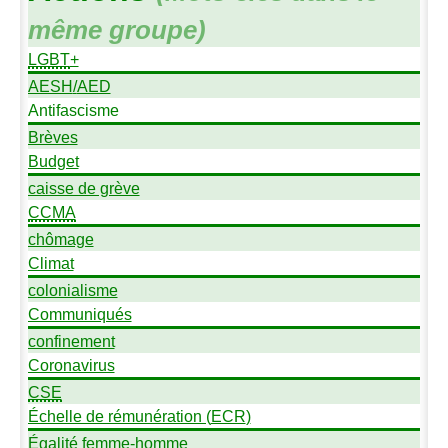
même groupe)
LGBT
+
AESH
/
AED
Antifascisme
Brèves
Budget
caisse de grève
CCMA
chômage
Climat
colonialisme
Communiqués
confinement
Coronavirus
CSE
Échelle de rémunération (
ECR
)
Égalité femme-homme