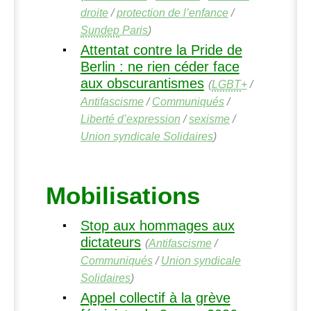
droite
/
protection de l’enfance
/
Sundep
Paris
)
Attentat contre la Pride de
Berlin : ne rien céder face
aux obscurantismes
(
LGBT
+
/
Antifascisme
/
Communiqués
/
Liberté d’expression
/
sexisme
/
Union syndicale Solidaires
)
Mobilisations
Stop aux hommages aux
dictateurs
(
Antifascisme
/
Communiqués
/
Union syndicale
Solidaires
)
Appel collectif à la grève