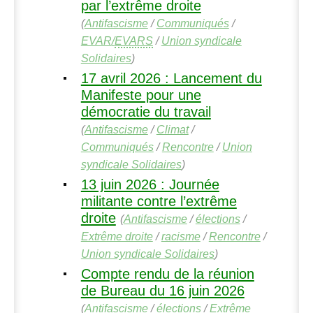
par l’extrême droite
(
Antifascisme
/
Communiqués
/
EVAR
/
EVARS
/
Union syndicale
Solidaires
)
17 avril 2026 : Lancement du
Manifeste pour une
démocratie du travail
(
Antifascisme
/
Climat
/
Communiqués
/
Rencontre
/
Union
syndicale Solidaires
)
13 juin 2026 : Journée
militante contre l’extrême
droite
(
Antifascisme
/
élections
/
Extrême droite
/
racisme
/
Rencontre
/
Union syndicale Solidaires
)
Compte rendu de la réunion
de Bureau du 16 juin 2026
(
Antifascisme
/
élections
/
Extrême