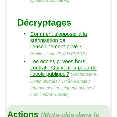
syndicale Solidaires
)
Décryptages
Comment s’opposer à la
stérinisation de
l’enseignement privé
?
(
Antifascisme
/
EVAR
/
EVARS
)
Les écoles privées hors
contrat : Qui veut la peau de
l’école publique
?
(
Antifascisme
/
Communiqués
/
Extrême droite
/
Financement enseignement privé
/
hors contrat
/
Laïcité
)
Actions
(Mots-clés dans le