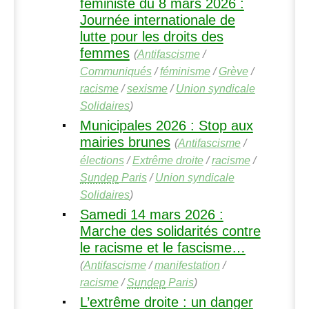
féministe du 8 mars 2026 :
Journée internationale de
lutte pour les droits des
femmes
(
Antifascisme
/
Communiqués
/
féminisme
/
Grève
/
racisme
/
sexisme
/
Union syndicale
Solidaires
)
Municipales 2026 : Stop aux
mairies brunes
(
Antifascisme
/
élections
/
Extrême droite
/
racisme
/
Sundep
Paris
/
Union syndicale
Solidaires
)
Samedi 14 mars 2026 :
Marche des solidarités contre
le racisme et le fascisme…
(
Antifascisme
/
manifestation
/
racisme
/
Sundep
Paris
)
L’extrême droite : un danger