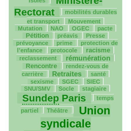
Ministère-
isolés
52/1269
Rectorat
mobilités durables
55/1269
46/1269
et transport
Mouvement
5/1269
96/1269
95/1269
336/1269
Mutation
NAO
OGEC
pacte
113/1269
15/1269
111/1269
Pétition
préavis
Presse
49/1269
59/1269
prévoyance
prime
protection de
5/1269
296/1269
97/1269
racisme
l’enfance
protocole
544/1269
412/1269
rémunération
reclassement
115/1269
Rencontre
rendez-vous de
532/1269
139/1269
183/1269
Retraites
carrière
santé
12/1269
57/1269
124/1269
sexisme
SGEC
SIEC
13/1269
72/1269
1023/1269
SNU
/
SMV
Socle
stagiaire
5/1269
Sundep
Paris
temps
35/1269
1269/1269
Union
partiel
Théâtre
syndicale