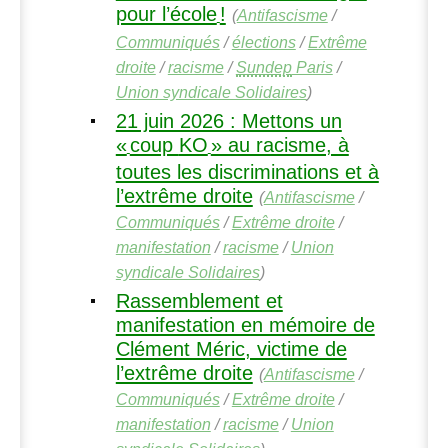
pour l’école
!
(
Antifascisme
/
Communiqués
/
élections
/
Extrême
droite
/
racisme
/
Sundep
Paris
/
Union syndicale Solidaires
)
21 juin 2026 : Mettons un
«
coup
KO
» au racisme, à
toutes les discriminations et à
l’extrême droite
(
Antifascisme
/
Communiqués
/
Extrême droite
/
manifestation
/
racisme
/
Union
syndicale Solidaires
)
Rassemblement et
manifestation en mémoire de
Clément Méric, victime de
l’extrême droite
(
Antifascisme
/
Communiqués
/
Extrême droite
/
manifestation
/
racisme
/
Union