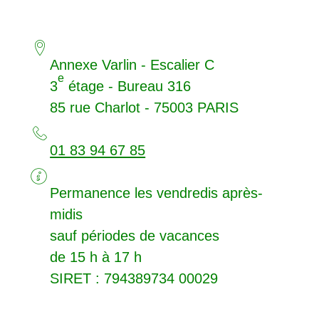
Annexe Varlin - Escalier C
e
3
étage - Bureau 316
85 rue Charlot - 75003
PARIS
01 83 94 67 85
Permanence les vendredis après-
midis
sauf périodes de vacances
de 15 h à 17 h
SIRET
: 794389734 00029