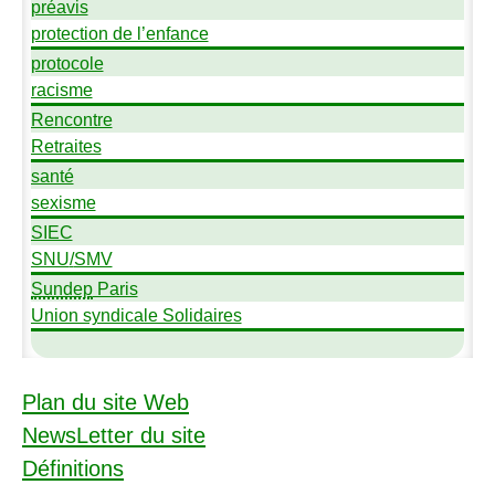
préavis
protection de l’enfance
protocole
racisme
Rencontre
Retraites
santé
sexisme
SIEC
SNU
/
SMV
Sundep
Paris
Union syndicale Solidaires
Plan du site Web
NewsLetter du site
Définitions