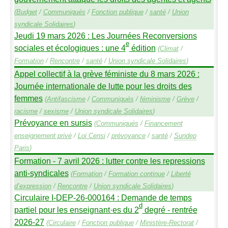
(
Budget
/
Communiqués
/
Fonction publique
/
santé
/
Union
syndicale Solidaires
)
Jeudi 19 mars 2026 : Les Journées Reconversions
e
sociales et écologiques : une 4
édition
(
Climat
/
Formation
/
Rencontre
/
santé
/
Union syndicale Solidaires
)
Appel collectif à la grève féministe du 8 mars 2026 :
Journée internationale de lutte pour les droits des
femmes
(
Antifascisme
/
Communiqués
/
féminisme
/
Grève
/
racisme
/
sexisme
/
Union syndicale Solidaires
)
Prévoyance en sursis
(
Communiqués
/
Financement
enseignement privé
/
Loi Censi
/
prévoyance
/
santé
/
Sundep
Paris
)
Formation - 7 avril 2026 : lutter contre les repressions
anti-syndicales
(
Formation
/
Formation continue
/
Liberté
d’expression
/
Rencontre
/
Union syndicale Solidaires
)
Circulaire I-
DEP
-26-000164 : Demande de temps
d
partiel pour les enseignant
·
es du 2
degré - rentrée
2026-27
(
Circulaire
/
Fonction publique
/
Ministère-Rectorat
/