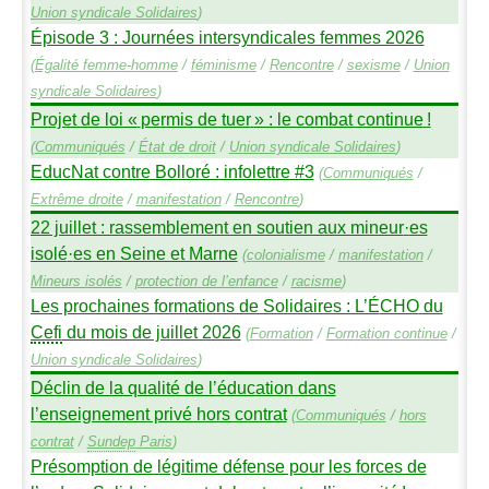
Union syndicale Solidaires
)
Épisode 3 : Journées intersyndicales femmes 2026
(
Égalité femme-homme
/
féminisme
/
Rencontre
/
sexisme
/
Union
syndicale Solidaires
)
Projet de loi «
permis de tuer
» : le combat continue
!
(
Communiqués
/
État de droit
/
Union syndicale Solidaires
)
EducNat contre Bolloré : infolettre #3
(
Communiqués
/
Extrême droite
/
manifestation
/
Rencontre
)
22 juillet : rassemblement en soutien aux mineur
·
es
isolé
·
es en Seine et Marne
(
colonialisme
/
manifestation
/
Mineurs isolés
/
protection de l’enfance
/
racisme
)
Les prochaines formations de Solidaires : L’É
CHO
du
Cefi
du mois de juillet 2026
(
Formation
/
Formation continue
/
Union syndicale Solidaires
)
Déclin de la qualité de l’éducation dans
l’enseignement privé hors contrat
(
Communiqués
/
hors
contrat
/
Sundep
Paris
)
Présomption de légitime défense pour les forces de