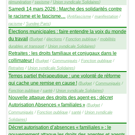
rémunération
/
sexisme
/
Union syndicale Solidaires
)
Samedi 14 mars 2026 : Marche des solidarités contre
le racisme et le fascisme…
(
Antifascisme
/
manifestation
/
racisme
/
Sundep
Paris
)
Élections municipales : faire entendre la voix du monde
du travail
(
Budget
/
élections
/
Fonction publique
/
mobilités
durables et transport
/
Union syndicale Solidaires
)
Retraites : les droits familiaux et conjugaux dans le
collimateur
!
(
Budget
/
Communiqués
/
Fonction publique
/
Retraites
/
Union syndicale Solidaires
)
Temps partiel thérapeutique : une volonté de réforme
qui cache une remise en cause
!
(
Budget
/
Communiqués
/
Fonction publique
/
santé
/
Union syndicale Solidaires
)
Nouvelle attaque des droits des agent
·
es : décret
Autorisation Absences «
familiales
»
(
Budget
/
Communiqués
/
Fonction publique
/
santé
/
Union syndicale
Solidaires
)
Décret autorisation d’absences «
familiales
» : le
gouvernement attaque les droits des agentes et agents