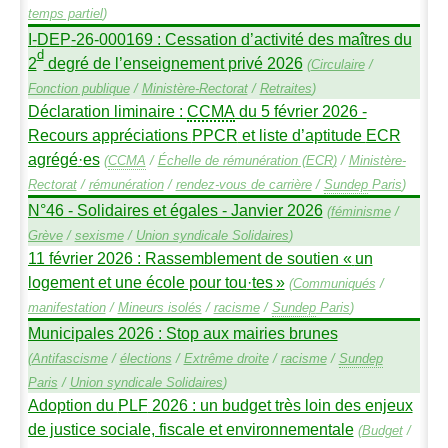
temps partiel
)
I-
DEP
-26-000169 : Cessation d’activité des maîtres du
d
2
degré de l’enseignement privé 2026
(
Circulaire
/
Fonction publique
/
Ministère-Rectorat
/
Retraites
)
Déclaration liminaire :
CCMA
du 5 février 2026 -
Recours appréciations
PPCR
et liste d’aptitude
ECR
agrégé
·
es
(
CCMA
/
Échelle de rémunération (
ECR
)
/
Ministère-
Rectorat
/
rémunération
/
rendez-vous de carrière
/
Sundep
Paris
)
N°46 - Solidaires et égales - Janvier 2026
(
féminisme
/
Grève
/
sexisme
/
Union syndicale Solidaires
)
11 février 2026 : Rassemblement de soutien «
un
logement et une école pour tou
·
tes
»
(
Communiqués
/
manifestation
/
Mineurs isolés
/
racisme
/
Sundep
Paris
)
Municipales 2026 : Stop aux mairies brunes
(
Antifascisme
/
élections
/
Extrême droite
/
racisme
/
Sundep
Paris
/
Union syndicale Solidaires
)
Adoption du
PLF
2026 : un budget très loin des enjeux
de justice sociale, fiscale et environnementale
(
Budget
/