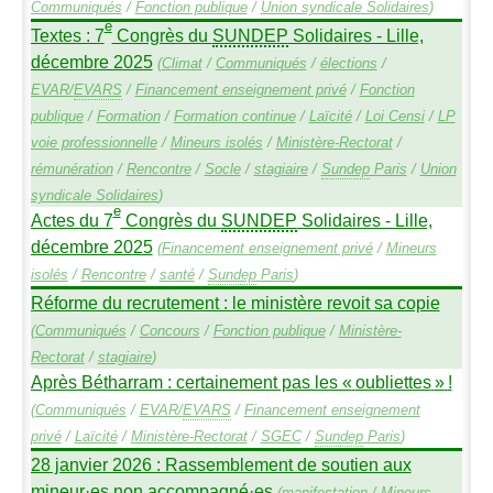
Communiqués
/
Fonction publique
/
Union syndicale Solidaires
)
e
Textes : 7
Congrès du
SUNDEP
Solidaires - Lille,
décembre 2025
(
Climat
/
Communiqués
/
élections
/
EVAR
/
EVARS
/
Financement enseignement privé
/
Fonction
publique
/
Formation
/
Formation continue
/
Laïcité
/
Loi Censi
/
LP
voie professionnelle
/
Mineurs isolés
/
Ministère-Rectorat
/
rémunération
/
Rencontre
/
Socle
/
stagiaire
/
Sundep
Paris
/
Union
syndicale Solidaires
)
e
Actes du 7
Congrès du
SUNDEP
Solidaires - Lille,
décembre 2025
(
Financement enseignement privé
/
Mineurs
isolés
/
Rencontre
/
santé
/
Sundep
Paris
)
Réforme du recrutement : le ministère revoit sa copie
(
Communiqués
/
Concours
/
Fonction publique
/
Ministère-
Rectorat
/
stagiaire
)
Après Bétharram : certainement pas les «
oubliettes
»
!
(
Communiqués
/
EVAR
/
EVARS
/
Financement enseignement
privé
/
Laïcité
/
Ministère-Rectorat
/
SGEC
/
Sundep
Paris
)
28 janvier 2026 : Rassemblement de soutien aux
mineur
·
es non accompagné
·
es
(
manifestation
/
Mineurs