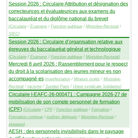
Session 2026 : Circulaire Attribution et désignation des
correcteurices et évaluateurices aux examens du
baccalauréat et du diplôme national du brevet
(
Circulaire
/
Examens
/
Fonction publique
/
Ministère-Rectorat
/
SIEC
)
Session 2026 : Circulaire d’organisation relative aux
épreuves du baccalauréat général et technologique
(
Circulaire
/
Examens
/
Fonction publique
/
Ministère-Rectorat
)
Mercredi 8 avril 2026 : Rassemblement pour le respect
du droit à la scolarisation des jeunes mineur
·
es non
accompagné
·
es
(
manifestation
/
Mineurs isolés
/
Ministère-
Rectorat
/
racisme
/
Sundep
Paris
/
Union syndicale Solidaires
)
Circulaire I-
EAFC
-26-000471 : Campagne 2026-27 de
mobilisation de son compte personnel de formation
(
CPF
)
(
Circulaire
/
CPF
/
Fonction publique
/
Formation
/
Formation continue
/
maîtres délégués
/
Ministère-Rectorat
/
stagiaire
)
AESH
: des personnels invisibilisés dans le paysage