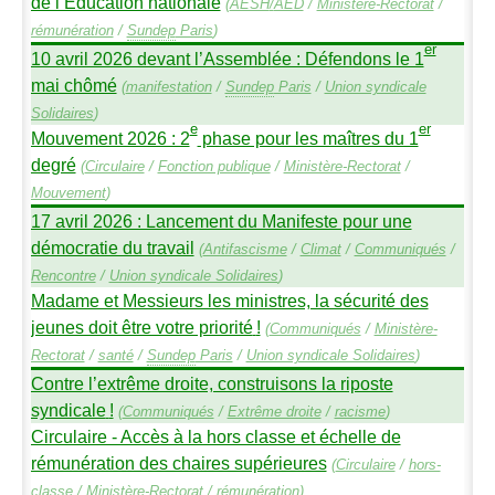
de l’Éducation nationale
(
AESH
/
AED
/
Ministère-Rectorat
/
rémunération
/
Sundep
Paris
)
er
10 avril 2026 devant l’Assemblée : Défendons le 1
mai chômé
(
manifestation
/
Sundep
Paris
/
Union syndicale
Solidaires
)
e
er
Mouvement 2026 : 2
phase pour les maîtres du 1
degré
(
Circulaire
/
Fonction publique
/
Ministère-Rectorat
/
Mouvement
)
17 avril 2026 : Lancement du Manifeste pour une
démocratie du travail
(
Antifascisme
/
Climat
/
Communiqués
/
Rencontre
/
Union syndicale Solidaires
)
Madame et Messieurs les ministres, la sécurité des
jeunes doit être votre priorité
!
(
Communiqués
/
Ministère-
Rectorat
/
santé
/
Sundep
Paris
/
Union syndicale Solidaires
)
Contre l’extrême droite, construisons la riposte
syndicale
!
(
Communiqués
/
Extrême droite
/
racisme
)
Circulaire - Accès à la hors classe et échelle de
rémunération des chaires supérieures
(
Circulaire
/
hors-
classe
/
Ministère-Rectorat
/
rémunération
)