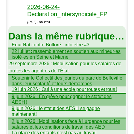
2026-06-24-
Declaration_intersyndicale_FP
(PDF, 100 kio)
Dans la même rubrique…
EducNat contre Bolloré : infolettre #3
22 juillet : rassemblement en soutien aux mineur
·
es
isolé
·
es en Seine et Marne
29 septembre 2026 : Mobilisation pour les salaires de
tou
·
tes les agent
·
es de l’État
Soutenir le Collectif des jeunes du parc de Belleville
dans leur scolarité et leurs démarches
19 juin 2026 : Oui à une école pour toutes et tous
!
9 juin 2026 : En grève pour gagner le statut des
AESH
!
9 juin 2026 : le statut des
AESH
se gagne
maintenant
!
2 juin 2026 : Mobilisations face à l’urgence pour les
salaires et les conditions de travail des
AED
La place des enfants n’est pas au travail