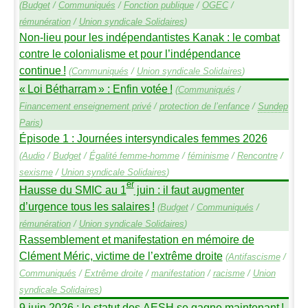
(
Budget
/
Communiqués
/
Fonction publique
/
OGEC
/
rémunération
/
Union syndicale Solidaires
)
Non-lieu pour les indépendantistes Kanak : le combat
contre le colonialisme et pour l’indépendance
continue
!
(
Communiqués
/
Union syndicale Solidaires
)
«
Loi Bétharram
» : Enfin votée
!
(
Communiqués
/
Financement enseignement privé
/
protection de l’enfance
/
Sundep
Paris
)
Épisode 1 : Journées intersyndicales femmes 2026
(
Audio
/
Budget
/
Égalité femme-homme
/
féminisme
/
Rencontre
/
sexisme
/
Union syndicale Solidaires
)
er
Hausse du
SMIC
au 1
juin : il faut augmenter
d’urgence tous les salaires
!
(
Budget
/
Communiqués
/
rémunération
/
Union syndicale Solidaires
)
Rassemblement et manifestation en mémoire de
Clément Méric, victime de l’extrême droite
(
Antifascisme
/
Communiqués
/
Extrême droite
/
manifestation
/
racisme
/
Union
syndicale Solidaires
)
9 juin 2026 : le statut des
AESH
se gagne maintenant
!