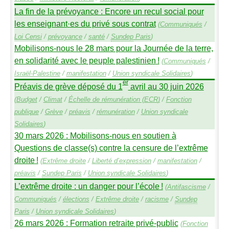
La fin de la prévoyance : Encore un recul social pour
les enseignant
·
es du privé sous contrat
(
Communiqués
/
Loi Censi
/
prévoyance
/
santé
/
Sundep
Paris
)
Mobilisons-nous le 28 mars pour la Journée de la terre,
en solidarité avec le peuple palestinien
!
(
Communiqués
/
Israël-Palestine
/
manifestation
/
Union syndicale Solidaires
)
er
Préavis de grève déposé du 1
avril au 30 juin 2026
(
Budget
/
Climat
/
Échelle de rémunération (
ECR
)
/
Fonction
publique
/
Grève
/
préavis
/
rémunération
/
Union syndicale
Solidaires
)
30 mars 2026 : Mobilisons-nous en soutien à
Questions de classe(s) contre la censure de l’extrême
droite
!
(
Extrême droite
/
Liberté d’expression
/
manifestation
/
préavis
/
Sundep
Paris
/
Union syndicale Solidaires
)
L’extrême droite : un danger pour l’école
!
(
Antifascisme
/
Communiqués
/
élections
/
Extrême droite
/
racisme
/
Sundep
Paris
/
Union syndicale Solidaires
)
26 mars 2026 : Formation retraite privé-public
(
Fonction