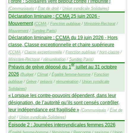
l’ordre : Solidaires vent debout contre l’impunité
!
(
Communiqués
/
État de droit
/
Union syndicale Solidaires
)
Déclaration liminaire :
CCMA
25 juin 2026 -
Mouvement
(
CCMA
/
Fonction publique
/
Ministère-Rectorat
/
Mouvement
/
Sundep
Paris
)
Déclaration liminaire :
CCMA
du 19 juin 2026 - Hors
classe, Classe exceptionnelle et chaire supérieure
(
CCMA
/
Classe exceptionnelle
/
Fonction publique
/
hors-classe
/
Ministère-Rectorat
/
rémunération
/
Sundep
Paris
)
er
Préavis de grève déposé du 1
juillet au 31 octobre
2026
(
Budget
/
Climat
/
Égalité femme-homme
/
Fonction
publique
/
Grève
/
préavis
/
rémunération
/
Union syndicale
Solidaires
)
«
Lorsque les contre-pouvoirs dépendent, dans leur
désignation, de l’autorité qu’ils sont censés contrôler,
leur indépendance est fragilisée
»
(
Communiqués
/
État de
droit
/
Union syndicale Solidaires
)
Épisode 2 : Journées intersyndicales femmes 2026
(
Égalité femme-homme
/
féminisme
/
Rencontre
/
sexisme
/
Union