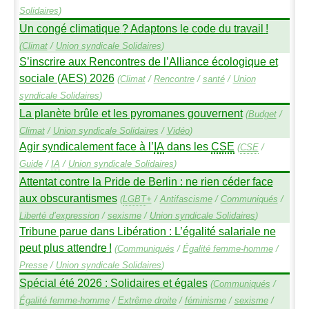
Solidaires
)
Un congé climatique
? Adaptons le code du travail
!
(
Climat
/
Union syndicale Solidaires
)
S’inscrire aux Rencontres de l’Alliance écologique et
sociale (
AES
) 2026
(
Climat
/
Rencontre
/
santé
/
Union
syndicale Solidaires
)
La planète brûle et les pyromanes gouvernent
(
Budget
/
Climat
/
Union syndicale Solidaires
/
Vidéo
)
Agir syndicalement face à l’
IA
dans les
CSE
(
CSE
/
Guide
/
IA
/
Union syndicale Solidaires
)
Attentat contre la Pride de Berlin : ne rien céder face
aux obscurantismes
(
LGBT
+
/
Antifascisme
/
Communiqués
/
Liberté d’expression
/
sexisme
/
Union syndicale Solidaires
)
Tribune parue dans Libération : L’égalité salariale ne
peut plus attendre
!
(
Communiqués
/
Égalité femme-homme
/
Presse
/
Union syndicale Solidaires
)
Spécial été 2026 : Solidaires et égales
(
Communiqués
/
Égalité femme-homme
/
Extrême droite
/
féminisme
/
sexisme
/