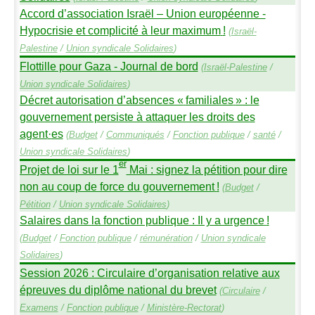
Accord d’association Israël – Union européenne -
Hypocrisie et complicité à leur maximum
!
(
Israël-
Palestine
/
Union syndicale Solidaires
)
Flottille pour Gaza - Journal de bord
(
Israël-Palestine
/
Union syndicale Solidaires
)
Décret autorisation d’absences «
familiales
» : le
gouvernement persiste à attaquer les droits des
agent
·
es
(
Budget
/
Communiqués
/
Fonction publique
/
santé
/
Union syndicale Solidaires
)
er
Projet de loi sur le 1
Mai : signez la pétition pour dire
non au coup de force du gouvernement
!
(
Budget
/
Pétition
/
Union syndicale Solidaires
)
Salaires dans la fonction publique : Il y a urgence
!
(
Budget
/
Fonction publique
/
rémunération
/
Union syndicale
Solidaires
)
Session 2026 : Circulaire d’organisation relative aux
épreuves du diplôme national du brevet
(
Circulaire
/
Examens
/
Fonction publique
/
Ministère-Rectorat
)