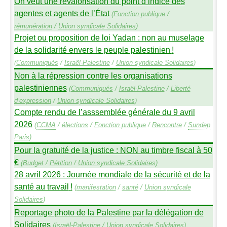
On veut une revalorisation du point d’indice des
agentes et agents de l’État
(
Fonction publique
/
rémunération
/
Union syndicale Solidaires
)
Projet ou proposition de loi Yadan : non au muselage
de la solidarité envers le peuple palestinien
!
(
Communiqués
/
Israël-Palestine
/
Union syndicale Solidaires
)
Non à la répression contre les organisations
palestiniennes
(
Communiqués
/
Israël-Palestine
/
Liberté
d’expression
/
Union syndicale Solidaires
)
Compte rendu de l’asssemblée générale du 9 avril
2026
(
CCMA
/
élections
/
Fonction publique
/
Rencontre
/
Sundep
Paris
)
Pour la gratuité de la justice :
NON
au timbre fiscal à 50
€
(
Budget
/
Pétition
/
Union syndicale Solidaires
)
28 avril 2026 : Journée mondiale de la sécurité et de la
santé au travail
!
(
manifestation
/
santé
/
Union syndicale
Solidaires
)
Reportage photo de la Palestine par la délégation de
Solidaires
(
Israël-Palestine
/
Union syndicale Solidaires
)