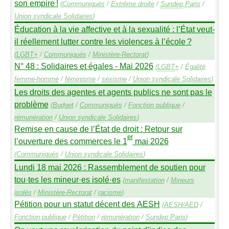
son empire
!
(
Communiqués
/
Extrême droite
/
Sundep
Paris
/
Union syndicale Solidaires
)
Éducation à la vie affective et à la sexualité : l’État veut-
il réellement lutter contre les violences à l’école
?
(
LGBT
+
/
Communiqués
/
Ministère-Rectorat
)
N° 48 : Solidaires et égales - Mai 2026
(
LGBT
+
/
Égalité
femme-homme
/
féminisme
/
sexisme
/
Union syndicale Solidaires
)
Les droits des agentes et agents publics ne sont pas le
problème
(
Budget
/
Communiqués
/
Fonction publique
/
rémunération
/
Union syndicale Solidaires
)
Remise en cause de l’État de droit : Retour sur
er
l’ouverture des commerces le 1
mai 2026
(
Communiqués
/
Union syndicale Solidaires
)
Lundi 18 mai 2026 : Rassemblement de soutien pour
tou
·
tes les mineur
·
es isolé
·
es
(
manifestation
/
Mineurs
isolés
/
Ministère-Rectorat
/
racisme
)
Pétition pour un statut décent des
AESH
(
AESH
/
AED
/
Fonction publique
/
Pétition
/
rémunération
/
Sundep
Paris
)