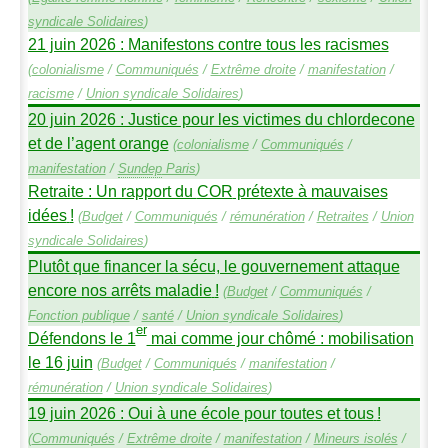
syndicale Solidaires
)
21 juin 2026 : Manifestons contre tous les racismes
(
colonialisme
/
Communiqués
/
Extrême droite
/
manifestation
/
racisme
/
Union syndicale Solidaires
)
20 juin 2026 : Justice pour les victimes du chlordecone
et de l’agent orange
(
colonialisme
/
Communiqués
/
manifestation
/
Sundep
Paris
)
Retraite : Un rapport du
COR
prétexte à mauvaises
idées
!
(
Budget
/
Communiqués
/
rémunération
/
Retraites
/
Union
syndicale Solidaires
)
Plutôt que financer la sécu, le gouvernement attaque
encore nos arrêts maladie
!
(
Budget
/
Communiqués
/
Fonction publique
/
santé
/
Union syndicale Solidaires
)
er
Défendons le 1
mai comme jour chômé : mobilisation
le 16 juin
(
Budget
/
Communiqués
/
manifestation
/
rémunération
/
Union syndicale Solidaires
)
19 juin 2026 : Oui à une école pour toutes et tous
!
(
Communiqués
/
Extrême droite
/
manifestation
/
Mineurs isolés
/