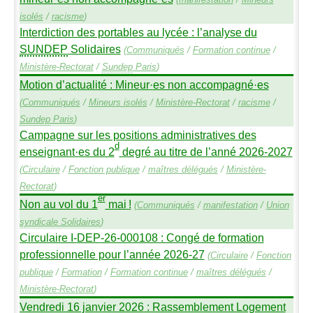
isolés
/
racisme
)
Interdiction des portables au lycée : l’analyse du
SUNDEP
Solidaires
(
Communiqués
/
Formation continue
/
Ministère-Rectorat
/
Sundep
Paris
)
Motion d’actualité : Mineur
·
es non accompagné
·
es
(
Communiqués
/
Mineurs isolés
/
Ministère-Rectorat
/
racisme
/
Sundep
Paris
)
Campagne sur les positions administratives des
d
enseignant
·
es du 2
degré au titre de l’anné 2026-2027
(
Circulaire
/
Fonction publique
/
maîtres délégués
/
Ministère-
Rectorat
)
er
Non au vol du 1
mai
!
(
Communiqués
/
manifestation
/
Union
syndicale Solidaires
)
Circulaire I-
DEP
-26-000108 : Congé de formation
professionnelle pour l’année 2026-27
(
Circulaire
/
Fonction
publique
/
Formation
/
Formation continue
/
maîtres délégués
/
Ministère-Rectorat
)
Vendredi 16 janvier 2026 : Rassemblement Logement