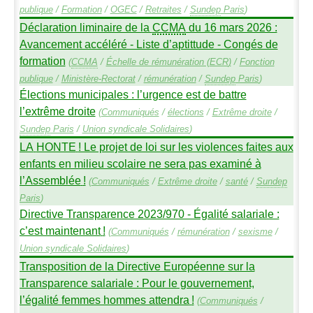
publique
/
Formation
/
OGEC
/
Retraites
/
Sundep
Paris
)
Déclaration liminaire de la
CCMA
du 16 mars 2026 :
Avancement accéléré - Liste d’aptittude - Congés de
formation
(
CCMA
/
Échelle de rémunération (
ECR
)
/
Fonction
publique
/
Ministère-Rectorat
/
rémunération
/
Sundep
Paris
)
Élections municipales : l’urgence est de battre
l’extrême droite
(
Communiqués
/
élections
/
Extrême droite
/
Sundep
Paris
/
Union syndicale Solidaires
)
LA
HONTE
! Le projet de loi sur les violences faites aux
enfants en milieu scolaire ne sera pas examiné à
l’Assemblée
!
(
Communiqués
/
Extrême droite
/
santé
/
Sundep
Paris
)
Directive Transparence 2023/970 - Égalité salariale :
c’est maintenant
!
(
Communiqués
/
rémunération
/
sexisme
/
Union syndicale Solidaires
)
Transposition de la Directive Européenne sur la
Transparence salariale : Pour le gouvernement,
l’égalité femmes hommes attendra
!
(
Communiqués
/