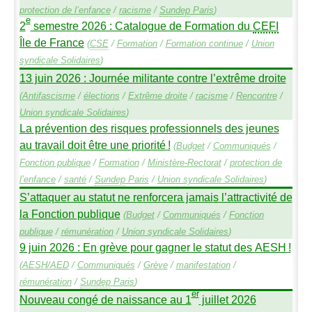
protection de l’enfance
/
racisme
/
Sundep
Paris
)
e
2
semestre 2026 : Catalogue de Formation du
CEFI
Île de France
(
CSE
/
Formation
/
Formation continue
/
Union
syndicale Solidaires
)
13 juin 2026 : Journée militante contre l’extrême droite
(
Antifascisme
/
élections
/
Extrême droite
/
racisme
/
Rencontre
/
Union syndicale Solidaires
)
La prévention des risques professionnels des jeunes
au travail doit être une priorité
!
(
Budget
/
Communiqués
/
Fonction publique
/
Formation
/
Ministère-Rectorat
/
protection de
l’enfance
/
santé
/
Sundep
Paris
/
Union syndicale Solidaires
)
S’attaquer au statut ne renforcera jamais l’attractivité de
la Fonction publique
(
Budget
/
Communiqués
/
Fonction
publique
/
rémunération
/
Union syndicale Solidaires
)
9 juin 2026 : En grève pour gagner le statut des
AESH
!
(
AESH
/
AED
/
Communiqués
/
Grève
/
manifestation
/
rémunération
/
Sundep
Paris
)
er
Nouveau congé de naissance au 1
juillet 2026