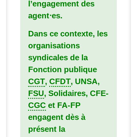
l’engagement des
agent⋅es.
Dans ce contexte, les
organisations
syndicales de la
Fonction publique
CGT
,
CFDT
,
UNSA
,
FSU
, Solidaires,
CFE
-
CGC
et
FA
-
FP
engagent dès à
présent la