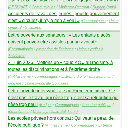
(
AESH
/
AED
/
Communiqués
/
Ministère-Rectorat
/
Sundep
Paris
)
Accidents de travail des jeunes : pour le gouvernement
c’est «
circulez, il n’y a rien à voir
!
»
(
Communiqués
/
Union
syndicale Solidaires
)
Lettre ouverte aux sénateurs : «
Les enfants placés
doivent pouvoir être assistés par un avocat
»
(
Communiqués
/
protection de l’enfance
/
Union syndicale
Solidaires
)
21 juin 2026 : Mettons un «
coup
KO
» au racisme, à
toutes les discriminations et à l’extrême droite
(
Antifascisme
/
Communiqués
/
Extrême droite
/
manifestation
/
racisme
/
Union syndicale Solidaires
)
Lettre ouverte intersyndicale au Premier ministre : Ce
n’est pas le travail qui pèse trop, c’est sa rétribution qui
pèse trop peu
!
(
Budget
/
Communiqués
/
Fonction publique
/
rémunération
/
Union syndicale Solidaires
)
Les écoles privées hors contrat : Qui veut la peau de
l’école publique
?
(
Antifascisme
/
Communiqués
/
Extrême