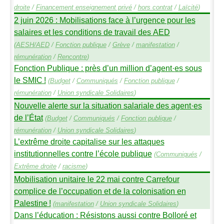
droite
/
Financement enseignement privé
/
hors contrat
/
Laïcité
)
2 juin 2026 : Mobilisations face à l’urgence pour les
salaires et les conditions de travail des
AED
(
AESH
/
AED
/
Fonction publique
/
Grève
/
manifestation
/
rémunération
/
Rencontre
)
Fonction Publique : près d’un million d’agent
·
es sous
le
SMIC
!
(
Budget
/
Communiqués
/
Fonction publique
/
rémunération
/
Union syndicale Solidaires
)
Nouvelle alerte sur la situation salariale des agent
·
es
de l’État
(
Budget
/
Communiqués
/
Fonction publique
/
rémunération
/
Union syndicale Solidaires
)
L’extrême droite capitalise sur les attaques
institutionnelles contre l’école publique
(
Communiqués
/
Extrême droite
/
racisme
)
Mobilisation unitaire le 22 mai contre Carrefour
complice de l’occupation et de la colonisation en
Palestine
!
(
manifestation
/
Union syndicale Solidaires
)
Dans l’éducation : Résistons aussi contre Bolloré et