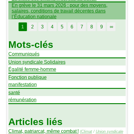
En grève le 31 mars 2026 : pour des moyens,
salaires, conditions de travail décentes dans
l’Éducation nationale
1
2
3
4
5
6
7
8
9
∞
Mots-clés
Communiqués
Union syndicale Solidaires
Égalité femme-homme
Fonction publique
manifestation
santé
rémunération
Articles liés
Climat, patriarcat, même combat
!
(
Climat
/
Union syndicale