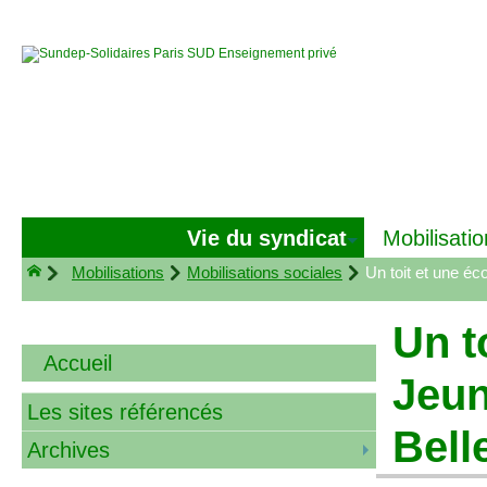
Vie du syndicat
Mobilisatio
Mobilisations
Mobilisations sociales
Un toit et une éc
Un t
Accueil
Jeun
Les sites référencés
Belle
Archives