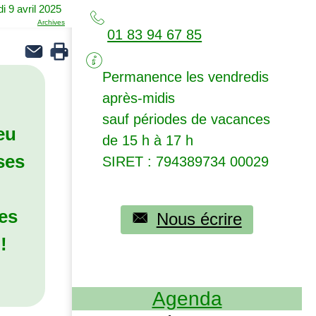
i 9 avril 2025
Archives
01 83 94 67 85
Permanence les vendredis
après-midis
sauf périodes de vacances
eu
de 15 h à 17 h
ses
SIRET
: 794389734 00029
es
Nous écrire
!
Agenda