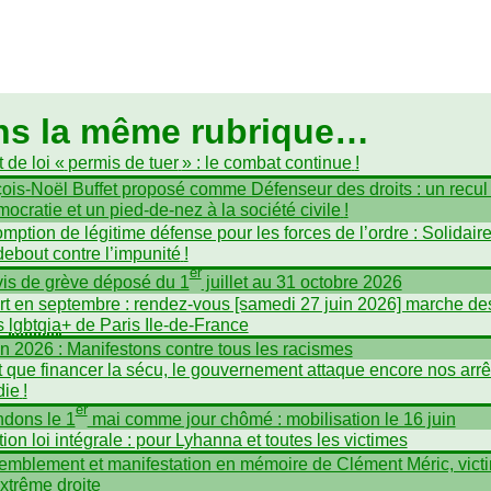
ns la même rubrique…
 de loi «
permis de tuer
» : le combat continue
!
ois-Noël Buffet proposé comme Défenseur des droits : un recul
mocratie et un pied-de-nez à la société civile
!
mption de légitime défense pour les forces de l’ordre : Solidair
debout contre l’impunité
!
er
is de grève déposé du 1
juillet au 31 octobre 2026
t en septembre : rendez-vous [samedi 27 juin 2026] marche de
és
lgbtqia
+ de Paris Ile-de-France
in 2026 : Manifestons contre tous les racismes
t que financer la sécu, le gouvernement attaque encore nos arrê
die
!
er
dons le 1
mai comme jour chômé : mobilisation le 16 juin
tion loi intégrale : pour Lyhanna et toutes les victimes
mblement et manifestation en mémoire de Clément Méric, vict
extrême droite