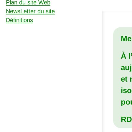
Plan du site Web
NewsLetter du site
Définitions
Mer
À l
au
et
is
pou
RD