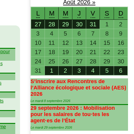
Août
2026
»
L
M
M
J
V
S
D
27
28
29
30
31
1
2
3
4
5
6
7
8
9
10
11
12
13
14
15
16
17
18
19
20
21
22
23
 pour
24
25
26
27
28
29
30
es
31
1
2
3
4
5
6
S’inscrire aux Rencontres de
s
l’Alliance écologique et sociale (
AES
)
2026
ts
Le mardi 8 septembre 2026
29 septembre 2026 : Mobilisation
pour les salaires de tou
·
tes les
agent
·
es de l’État
ime
Le mardi 29 septembre 2026