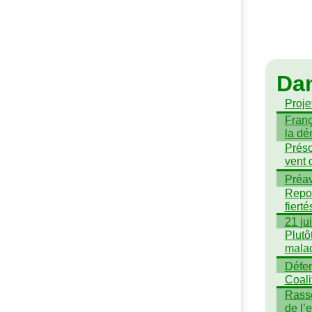
Da
Projet
Franç
la dé
Préso
vent 
Préav
Repor
fiert
21 ju
Plutô
mala
Défen
Coali
Rasse
de l’