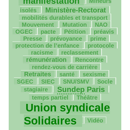
manifestation
Mineurs
777/2071
16/2071
Ministère-Rectorat
isolés
33/2071
mobilités durables et transport
79/2071
4/2071
98/2071
Mouvement
Mutation
NAO
65/2071
198/2071
151/2071
34/2071
OGEC
pacte
Pétition
préavis
98/2071
69/2071
109/2071
Presse
prévoyance
prime
7/2071
433/2071
protection de l’enfance
protocole
89/2071
590/2071
racisme
reclassement
420/2071
32/2071
rémunération
Rencontre
565/2071
rendez-vous de carrière
207/2071
280/2071
15/2071
Retraites
santé
sexisme
40/2071
233/2071
10/2071
86/2071
SGEC
SIEC
SNU
/
SMV
Socle
1023/2071
8/2071
Sundep
Paris
stagiaire
41/2071
2071/2071
temps partiel
Théâtre
Union syndicale
176/2071
Solidaires
Vidéo