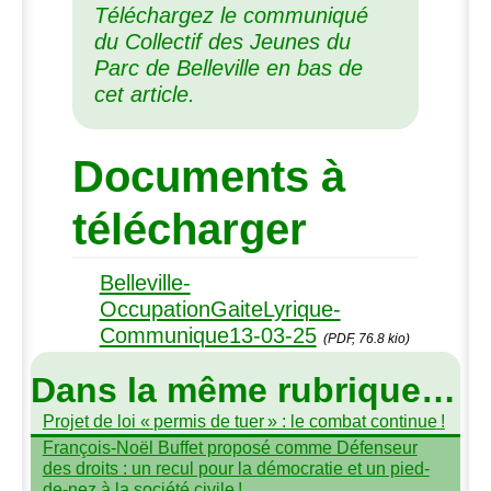
Téléchargez le communiqué
du Collectif des Jeunes du
Parc de Belleville en bas de
cet article.
Documents à
télécharger
Belleville-
OccupationGaiteLyrique-
Communique13-03-25
(PDF, 76.8 kio)
Dans la même rubrique…
Projet de loi «
permis de tuer
» : le combat continue
!
François-Noël Buffet proposé comme Défenseur
des droits : un recul pour la démocratie et un pied-
de-nez à la société civile
!