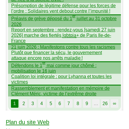
Présomption de légitime défense pour les forces de
l’ordre : Solidaires vent debout contre l’impunité
!
er
Préavis de grève déposé du 1
juillet au 31 octobre
2026
Report en septembre : rendez-vous [samedi 27 juin
2026] marche des fiertés
lgbtqia
+ de Paris Ile-de-
France
21 juin 2026 : Manifestons contre tous les racismes
Plutôt que financer la sécu, le gouvernement
attaque encore nos arrêts maladie
!
er
Défendons le 1
mai comme jour chômé :
mobilisation le 16 juin
Coalition loi intégrale : pour Lyhanna et toutes les
victimes
Rassemblement et manifestation en mémoire de
Clément Méric, victime de l’extrême droite
1
2
3
4
5
6
7
8
9
…
26
∞
Plan du site Web