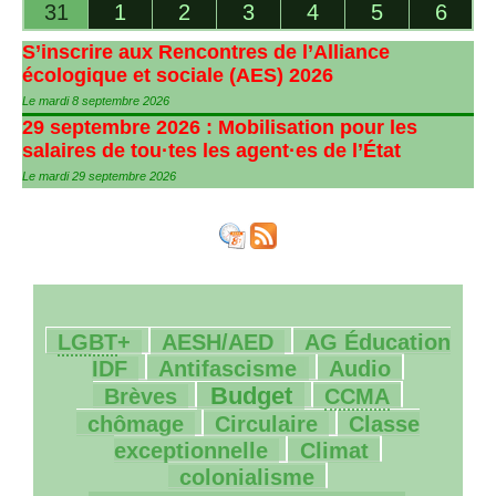
31
1
2
3
4
5
6
S’inscrire aux Rencontres de l’Alliance
écologique et sociale (
AES
) 2026
Le mardi 8 septembre 2026
29 septembre 2026 : Mobilisation pour les
salaires de tou
·
tes les agent
·
es de l’État
Le mardi 29 septembre 2026
36/2071
147/2071
14/2071
LGBT
+
AESH
/
AED
AG
Éducation
204/2071
31/2071
27/2071
IDF
Antifascisme
Audio
570/2071
86/2071
24/2071
Budget
Brèves
CCMA
179/2071
47/2071
chômage
Circulaire
Classe
178/2071
110/2071
exceptionnelle
Climat
1821/2071
colonialisme