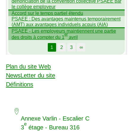
dénonciation de la convention collective
PSAEE
par
le collège employeur
Accord sur le temps partiel étendu
PSAEE
: Des avantages maintenus temporairement
(
AMT
) aux avantages individuels acquis (
AIA
)
PSAEE
- Les employeurs maintiennent une partie
er
des droits à compter du 1
avril
1
2
3
∞
Plan du site Web
NewsLetter du site
Définitions
Annexe Varlin - Escalier C
e
3
étage - Bureau 316