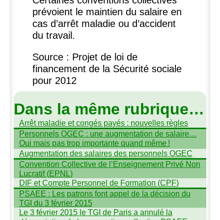
Certaines conventions collectives
prévoient le maintien du salaire en
cas d’arrêt maladie ou d’accident
du travail.
Source : Projet de loi de
financement de la Sécurité sociale
pour 2012
Dans la même rubrique…
Arrêt maladie et congés payés : nouvelles règles
Personnels
OGEC
: une augmentation de salaire…
Oui mais pas trop importante quand même
!
Augmentation des salaires des personnels
OGEC
Convention Collective de l’Enseignement Privé Non
Lucratif (
EPNL
)
DIF
et Compte Personnel de Formation (
CPF
)
PSAEE
: Les patrons font appel de la décision du
TGI
du 3 février 2015
Le 3 février 2015 le
TGI
de Paris a annulé la