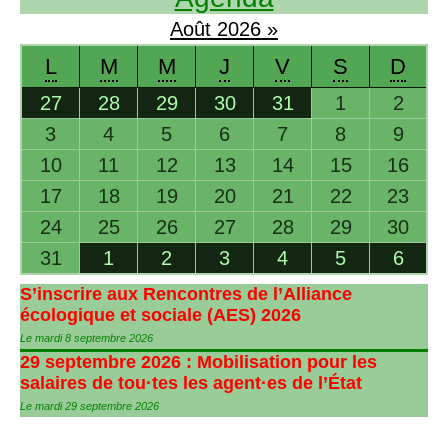
Août
2026
»
L
M
M
J
V
S
D
27
28
29
30
31
1
2
3
4
5
6
7
8
9
10
11
12
13
14
15
16
17
18
19
20
21
22
23
24
25
26
27
28
29
30
31
1
2
3
4
5
6
S’inscrire aux Rencontres de l’Alliance
écologique et sociale (
AES
) 2026
Le mardi 8 septembre 2026
29 septembre 2026 : Mobilisation pour les
salaires de tou
·
tes les agent
·
es de l’État
Le mardi 29 septembre 2026