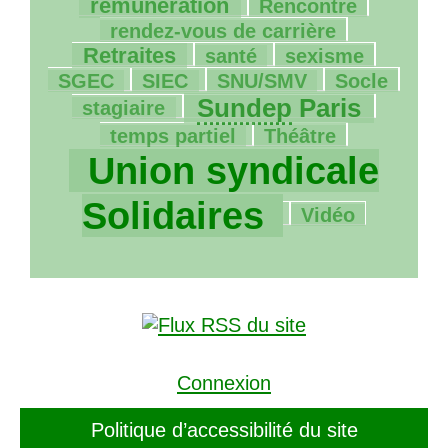
390/1890
26/1890
rémunération
Rencontre
434/1890
rendez-vous de carrière
211/1890
258/1890
14/1890
Retraites
santé
sexisme
31/1890
188/1890
12/1890
68/1890
SGEC
SIEC
SNU
/
SMV
Socle
1001/1890
10/1890
Sundep
Paris
stagiaire
44/1890
1890/1890
temps partiel
Théâtre
Union syndicale
153/1890
Solidaires
Vidéo
Connexion
Politique d’accessibilité du site