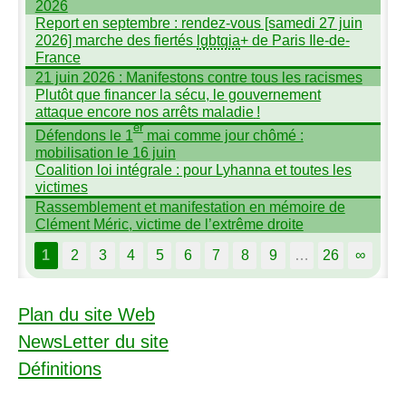
2026
Report en septembre : rendez-vous [samedi 27 juin
2026] marche des fiertés
lgbtqia
+ de Paris Ile-de-
France
21 juin 2026 : Manifestons contre tous les racismes
Plutôt que financer la sécu, le gouvernement
attaque encore nos arrêts maladie
!
er
Défendons le 1
mai comme jour chômé :
mobilisation le 16 juin
Coalition loi intégrale : pour Lyhanna et toutes les
victimes
Rassemblement et manifestation en mémoire de
Clément Méric, victime de l’extrême droite
1
2
3
4
5
6
7
8
9
…
26
∞
Plan du site Web
NewsLetter du site
Définitions