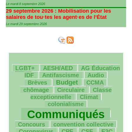
Le mardi 8 septembre 2026
29 septembre 2026 : Mobilisation pour les
salaires de tou
·
tes les agent
·
es de l’État
Le mardi 29 septembre 2026
24/2146
113/2146
47/2146
LGBT
+
AESH
/
AED
AG
Éducation
194/2146
31/2146
25/2146
IDF
Antifascisme
Audio
604/2146
70/2146
13/2146
Budget
Brèves
CCMA
188/2146
70/2146
chômage
Circulaire
Classe
257/2146
162/2146
exceptionnelle
Climat
2007/2146
colonialisme
69/2146
Communiqués
11/2146
84/2146
Concours
convention collective
7/2146
19/2146
43/2146
38/2146
Coronavirus
CPF
CSE
E3C