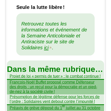
Seule la lutte libère
!
Retrouvez toutes les
informations et événement de
la Semaine Anticoloniale et
Antiraciste sur le site de
Solidaires
ici
.
Dans la même rubrique…
Projet de loi «
permis de tuer
» : le combat continue
!
François-Noël Buffet proposé comme Défenseur
des droits : un recul pour la démocratie et un pied-
de-nez à la société civile
!
Présomption de légitime défense pour les forces de
l’ordre : Solidaires vent debout contre l’impunité
!
er
Préavis de grève déposé du 1
juillet au 31 octobre