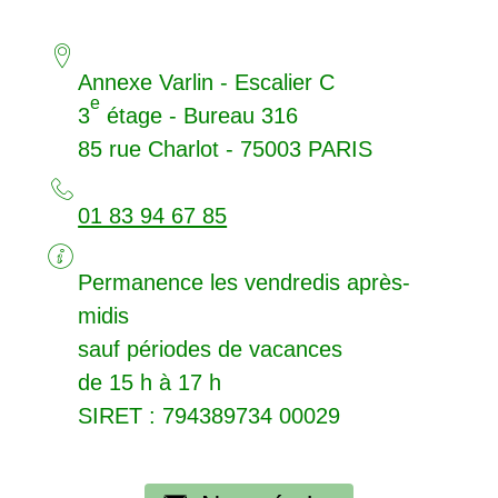
Annexe Varlin - Escalier C
e
3
étage - Bureau 316
85 rue Charlot - 75003
PARIS
01 83 94 67 85
Permanence les vendredis après-
midis
sauf périodes de vacances
de 15 h à 17 h
SIRET
: 794389734 00029