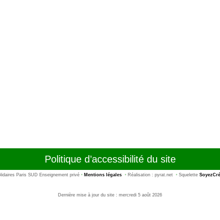
Politique d’accessibilité du site
idaires Paris SUD Enseignement privé
•
Mentions légales
•
Réalisation : pyrat.net
•
Squelette
SoyezCré
Dernière mise à jour du site : mercredi 5 août 2026