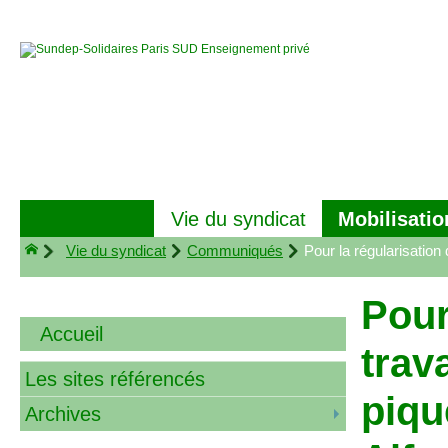
Mobilisatio
Vie du syndicat
Vie du syndicat
Communiqués
Pour la régularisation
Pour
Accueil
trav
Les sites référencés
piqu
Archives