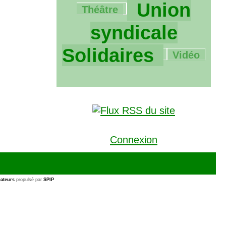
2112/2112
Union
Théâtre
syndicale
119/2112
Solidaires
Vidéo
Connexion
ateurs
propulsé par
SPIP