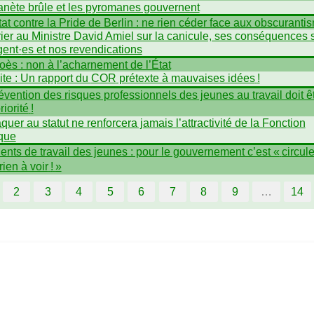
anète brûle et les pyromanes gouvernent
tat contre la Pride de Berlin : ne rien céder face aux obscuranti
ier au Ministre David Amiel sur la canicule, ses conséquences 
gent
·
es et nos revendications
oès : non à l’acharnement de l’État
ite : Un rapport du
COR
prétexte à mauvaises idées
!
évention des risques professionnels des jeunes au travail doit ê
riorité
!
aquer au statut ne renforcera jamais l’attractivité de la Fonction
que
ents de travail des jeunes : pour le gouvernement c’est «
circule
rien à voir
!
»
2
3
4
5
6
7
8
9
…
14