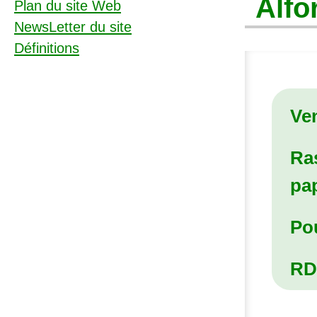
Alfor
Plan du site Web
NewsLetter du site
Définitions
Ven
Ra
pap
Pou
RD