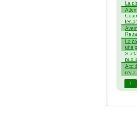
La pl
Atten
Courr
les a
Averr
Retra
La pr
une p
S’att
publi
Accid
n’y a 
1