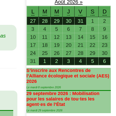
Août
2026
»
L
M
M
J
V
S
D
27
28
29
30
31
1
2
3
4
5
6
7
8
9
bas
10
11
12
13
14
15
16
17
18
19
20
21
22
23
24
25
26
27
28
29
30
31
1
2
3
4
5
6
S’inscrire aux Rencontres de
l’Alliance écologique et sociale (
AES
)
2026
Le mardi 8 septembre 2026
29 septembre 2026 : Mobilisation
pour les salaires de tou
·
tes les
agent
·
es de l’État
Le mardi 29 septembre 2026