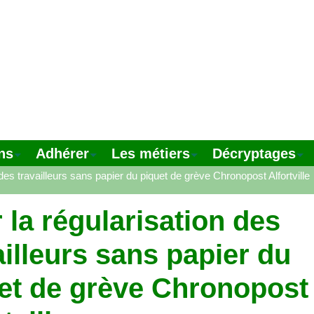
ns
Adhérer
Les métiers
Décryptages
 des travailleurs sans papier du piquet de grève Chronopost Alfortville
 la régularisation des
ailleurs sans papier du
et de grève Chronopost