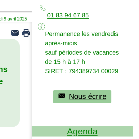
01 83 94 67 85
i 9 avril 2025
Permanence les vendredis
après-midis
sauf périodes de vacances
de 15 h à 17 h
ns
SIRET
: 794389734 00029
e
Nous écrire
Agenda