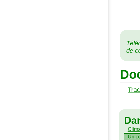
Télé
de c
Doc
Tra
Da
Clima
Un co