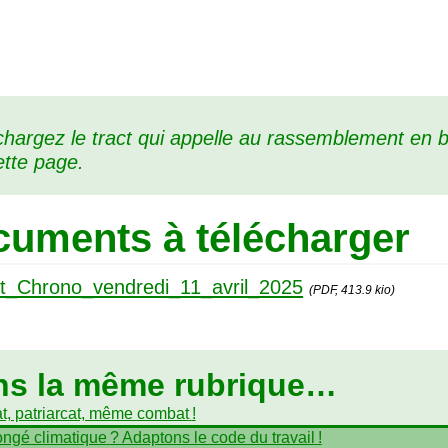
chargez le tract qui appelle au rassemblement en 
ette page.
uments à télécharger
ct_Chrono_vendredi_11_avril_2025
(PDF, 413.9 kio)
ns la même rubrique…
t, patriarcat, même combat
!
ngé climatique
? Adaptons le code du travail
!