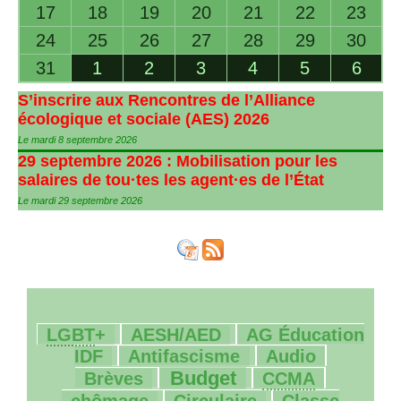
17
18
19
20
21
22
23
24
25
26
27
28
29
30
31
1
2
3
4
5
6
S’inscrire aux Rencontres de l’Alliance
écologique et sociale (
AES
) 2026
Le mardi 8 septembre 2026
29 septembre 2026 : Mobilisation pour les
salaires de tou
·
tes les agent
·
es de l’État
Le mardi 29 septembre 2026
53/1735
109/1735
10/1735
LGBT
+
AESH
/
AED
AG
Éducation
183/1735
28/1735
27/1735
IDF
Antifascisme
Audio
501/1735
114/1735
8/1735
Budget
Brèves
CCMA
184/1735
75/1735