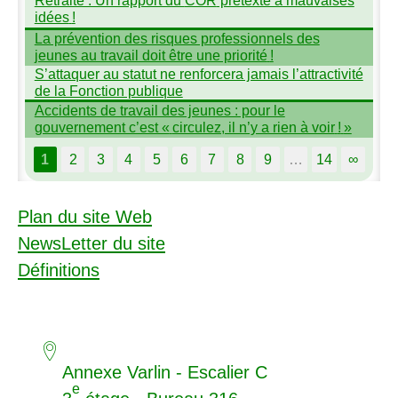
idées
!
La prévention des risques professionnels des
jeunes au travail doit être une priorité
!
S’attaquer au statut ne renforcera jamais l’attractivité
de la Fonction publique
Accidents de travail des jeunes : pour le
gouvernement c’est «
circulez, il n’y a rien à voir
!
»
1
2
3
4
5
6
7
8
9
…
14
∞
Plan du site Web
NewsLetter du site
Définitions
Annexe Varlin - Escalier C
e