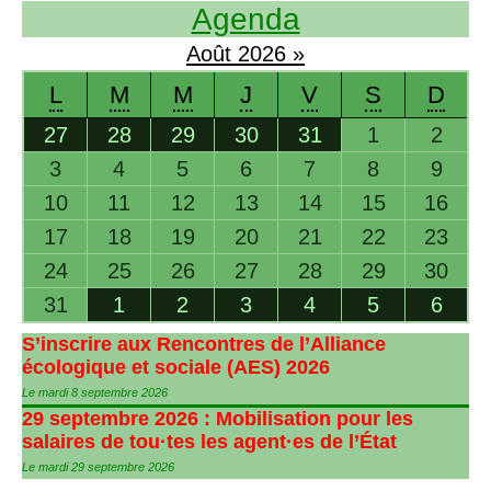
Agenda
Août
2026
»
L
M
M
J
V
S
D
27
28
29
30
31
1
2
3
4
5
6
7
8
9
10
11
12
13
14
15
16
17
18
19
20
21
22
23
24
25
26
27
28
29
30
31
1
2
3
4
5
6
S’inscrire aux Rencontres de l’Alliance
écologique et sociale (
AES
) 2026
Le mardi 8 septembre 2026
29 septembre 2026 : Mobilisation pour les
salaires de tou
·
tes les agent
·
es de l’État
Le mardi 29 septembre 2026