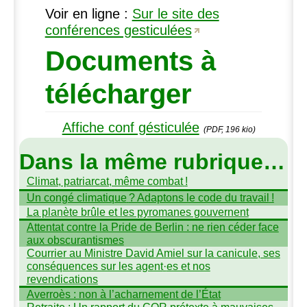
Voir en ligne :
Sur le site des
conférences gesticulées
Documents à
télécharger
Affiche conf gésticulée
(PDF, 196 kio)
Dans la même rubrique…
Climat, patriarcat, même combat
!
Un congé climatique
? Adaptons le code du travail
!
La planète brûle et les pyromanes gouvernent
Attentat contre la Pride de Berlin : ne rien céder face
aux obscurantismes
Courrier au Ministre David Amiel sur la canicule, ses
conséquences sur les agent
·
es et nos
revendications
Averroès : non à l’acharnement de l’État
Retraite : Un rapport du
COR
prétexte à mauvaises