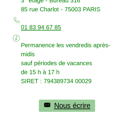
3
étage - Bureau 316
85 rue Charlot - 75003
PARIS
01 83 94 67 85
Permanence les vendredis après-
midis
sauf périodes de vacances
de 15 h à 17 h
SIRET
: 794389734 00029
Nous écrire