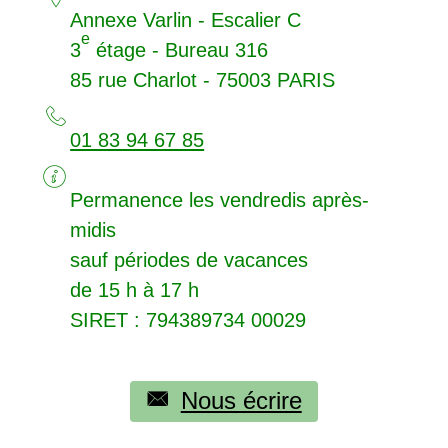
Annexe Varlin - Escalier C
e
3
étage - Bureau 316
85 rue Charlot - 75003
PARIS
01 83 94 67 85
Permanence les vendredis après-
midis
sauf périodes de vacances
de 15 h à 17 h
SIRET
: 794389734 00029
Nous écrire