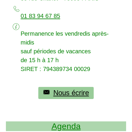
01 83 94 67 85
Permanence les vendredis après-
midis
sauf périodes de vacances
de 15 h à 17 h
SIRET
: 794389734 00029
Nous écrire
Agenda