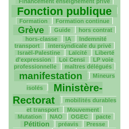
1052/1062
Financement enseignement privé
Fonction publique
198/1062
100/1062
781/1062
Formation
Formation continue
24/1062
13/1062
135/1062
Grève
Guide
hors contrat
14/1062
9/1062
hors-classe
IA
Indemnité
28/1062
74/1062
transport
intersyndicale du privé
27/1062
140/1062
Israël-Palestine
Laïcité
Liberté
37/1062
44/1062
d’expression
Loi Censi
LP
voie
182/1062
852/1062
professionnelle
maîtres délégués
129/1062
manifestation
Mineurs
985/1062
Ministère-
isolés
51/1062
Rectorat
mobilités durables
45/1062
32/1062
et transport
Mouvement
4/1062
63/1062
71/1062
381/1062
Mutation
NAO
OGEC
pacte
107/1062
16/1062
97/1062
Pétition
préavis
Presse