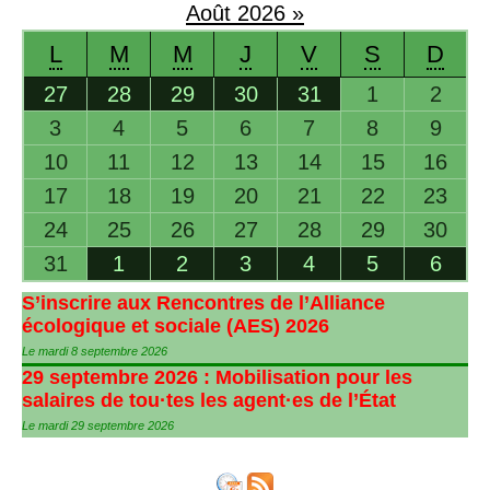
Août
2026
»
L
M
M
J
V
S
D
27
28
29
30
31
1
2
3
4
5
6
7
8
9
10
11
12
13
14
15
16
17
18
19
20
21
22
23
24
25
26
27
28
29
30
31
1
2
3
4
5
6
S’inscrire aux Rencontres de l’Alliance
écologique et sociale (
AES
) 2026
Le mardi 8 septembre 2026
29 septembre 2026 : Mobilisation pour les
salaires de tou
·
tes les agent
·
es de l’État
Le mardi 29 septembre 2026